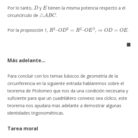
D
E
Por lo tanto,
y
tienen la misma potencia respecto a el
△
A
B
C
circuncírculo de
.
R
2
–
O
D
2
=
R
2
–
O
E
2
⇒
O
D
=
O
E
Por la
proposición 1
,
,
.
◼
Más adelante…
Para concluir con los temas básicos de geometría de la
circunferencia en la siguiente entrada hablaremos sobre el
teorema de Ptolomeo que nos da una condición necesaria y
suficiente para que un cuadrilátero convexo sea cíclico, este
teorema nos ayudara mas adelante a demostrar algunas
identidades trigonométricas.
Tarea moral