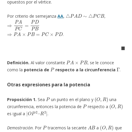
opuestos por el vértice.
△
P
A
D
∼
△
P
C
B
Por criterio de semejanza
AA
,
,
⇒
P
A
P
C
=
P
D
P
B
⇒
P
A
×
P
B
=
P
C
×
P
D
.
◼
P
A
×
P
B
Definición.
Al valor constante
, se le conoce
P
Γ
como la
potencia de
respecto a la circunferencia
.
Otras expresiones para la potencia
P
(
O
,
R
)
Proposición 1.
Sea
un punto en el plano y
una
P
(
O
,
R
)
circunferencia, entonces la potencia de
respecto a
|
R
O
2
|
P
2
–
es igual a
.
P
A
B
(
O
,
R
)
Demostración
. Por
tracemos la secante
a
que
O