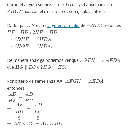
∠
D
H
F
Como el ángulo semiinscrito
y el ángulo inscrito
∠
H
G
F
abarcan el mismo arco, son iguales entre si.
H
F
△
B
D
E
Dado que
es un
segmento medio
de
entonces
H
F
∥
B
D
2
H
F
=
B
D
y
⇒
∠
D
H
F
=
∠
H
D
A
⇒
∠
H
G
F
=
∠
H
D
A
.
∠
G
F
H
=
∠
A
E
D
De manera análoga podemos ver que
y
H
G
∥
E
C
2
H
G
=
E
C
que
y
.
△
F
G
H
∼
△
E
D
A
Por criterio de semejanza
AA
,
,
entonces
A
E
H
F
=
A
D
H
G
⇒
A
E
B
D
2
=
A
D
E
C
2
⇒
A
E
×
E
C
=
A
D
×
B
D
.