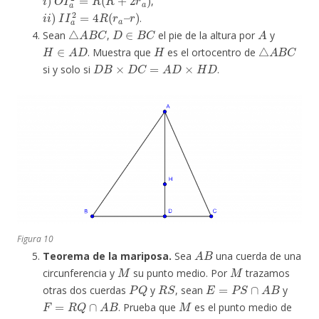
,
i
i
)
I
I
a
2
=
4
R
(
r
a
–
r
)
.
△
A
B
C
D
∈
B
C
A
Sean
,
el pie de la altura por
y
H
∈
A
D
H
△
A
B
C
. Muestra que
es el ortocentro de
D
B
×
D
C
=
A
D
×
H
D
si y solo si
.
Figura 10
A
B
Teorema de la mariposa.
Sea
una cuerda de una
M
M
circunferencia y
su punto medio. Por
trazamos
P
Q
R
S
E
=
P
S
∩
A
B
otras dos cuerdas
y
, sean
y
F
=
R
Q
∩
A
B
M
. Prueba que
es el punto medio de
E
F