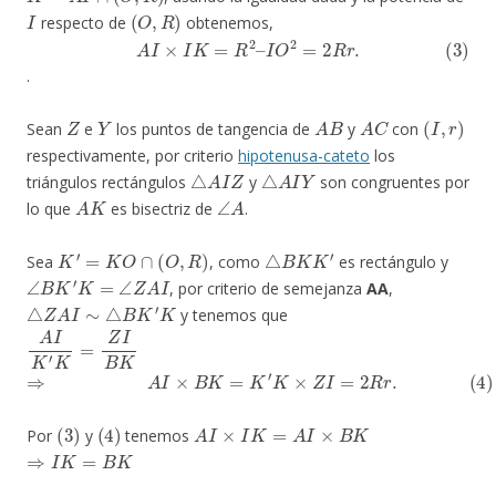
I
(
O
,
R
)
respecto de
obtenemos,
(3)
I
O
2
A
=
I
×
2
I
R
K
r
=
.
R
2
–
.
Z
Y
A
B
A
C
(
I
,
r
)
Sean
e
los puntos de tangencia de
y
con
respectivamente, por criterio
hipotenusa-cateto
los
△
A
I
Z
△
A
I
Y
triángulos rectángulos
y
son congruentes por
A
K
∠
A
lo que
es bisectriz de
.
K
′
=
K
O
∩
(
O
,
R
)
△
B
K
K
′
Sea
, como
es rectángulo y
∠
B
K
′
K
=
∠
Z
A
I
, por criterio de semejanza
AA
,
△
Z
A
I
∼
△
B
K
′
K
y tenemos que
A
I
K
′
K
=
Z
I
B
K
⇒
(4)
A
I
×
B
K
=
K
′
K
×
Z
I
=
2
R
r
.
(
3
)
(
4
)
A
I
×
I
K
=
A
I
×
B
K
Por
y
tenemos
⇒
I
K
=
B
K