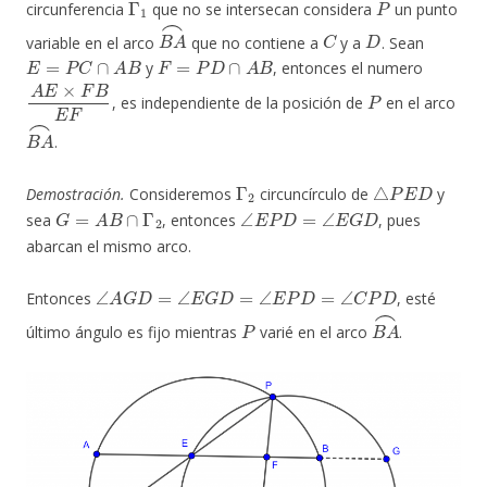
circunferencia
que no se intersecan considera
un punto
B
A
⌢
C
D
variable en el arco
que no contiene a
y a
. Sean
E
=
P
C
∩
A
B
F
=
P
D
∩
A
B
y
, entonces el numero
A
E
×
F
B
E
F
P
, es independiente de la posición de
en el arco
B
A
⌢
.
Γ
2
△
P
E
D
Demostración.
Consideremos
circuncírculo de
y
G
=
A
B
∩
Γ
2
∠
E
P
D
=
∠
E
G
D
sea
, entonces
, pues
abarcan el mismo arco.
∠
A
G
D
=
∠
E
G
D
=
∠
E
P
D
=
∠
C
P
D
Entonces
, esté
P
B
A
⌢
último ángulo es fijo mientras
varié en el arco
.