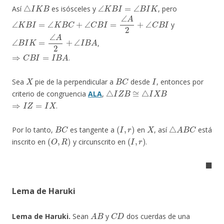
△
I
K
B
∠
K
B
I
=
∠
B
I
K
Así
es isósceles y
, pero
∠
K
B
I
=
∠
K
B
C
+
∠
C
B
I
=
∠
A
2
+
∠
C
B
I
y
∠
B
I
K
=
∠
A
2
+
∠
I
B
A
,
⇒
C
B
I
=
I
B
A
.
X
B
C
I
Sea
pie de la perpendicular a
desde
, entonces por
△
I
Z
B
≅
△
I
X
B
criterio de congruencia
ALA
,
⇒
I
Z
=
I
X
.
B
C
(
I
,
r
)
X
△
A
B
C
Por lo tanto,
es tangente a
en
, así
está
(
O
,
R
)
(
I
,
r
)
inscrito en
y circunscrito en
.
◼
Lema de Haruki
A
B
C
D
Lema de Haruki.
Sean
y
dos cuerdas de una
Γ
1
P