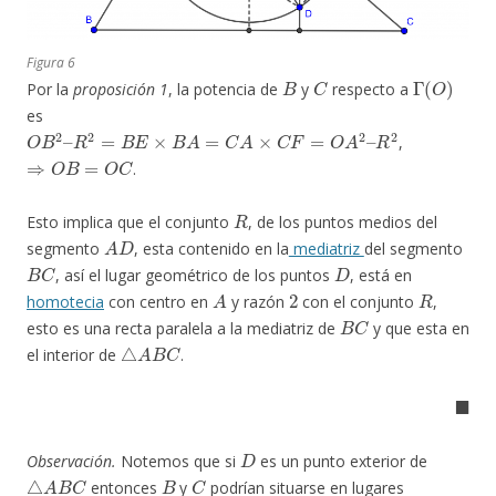
Figura 6
B
C
Γ
(
O
)
Por la
proposición 1
, la potencia de
y
respecto a
es
O
B
2
–
R
2
=
B
E
×
B
A
=
C
A
×
C
F
=
O
A
2
–
R
2
,
⇒
O
B
=
O
C
.
R
Esto implica que el conjunto
, de los puntos medios del
A
D
segmento
, esta contenido en la
mediatriz
del segmento
B
C
D
, así el lugar geométrico de los puntos
, está en
A
2
R
homotecia
con centro en
y razón
con el conjunto
,
B
C
esto es una recta paralela a la mediatriz de
y que esta en
△
A
B
C
el interior de
.
◼
D
Observación.
Notemos que si
es un punto exterior de
△
A
B
C
B
C
entonces
y
podrían situarse en lugares