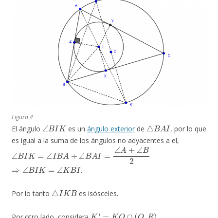
Figura 4
∠
B
I
K
△
B
A
I
El ángulo
es un
ángulo exterior
de
, por lo que
es igual a la suma de los ángulos no adyacentes a el,
∠
B
I
K
=
∠
I
B
A
+
∠
B
A
I
=
∠
A
+
∠
B
2
⇒
∠
B
I
K
=
∠
K
B
I
.
△
I
K
B
Por lo tanto
es isósceles.
K
′
=
K
O
∩
(
O
,
R
)
Por otro lado, considera
,