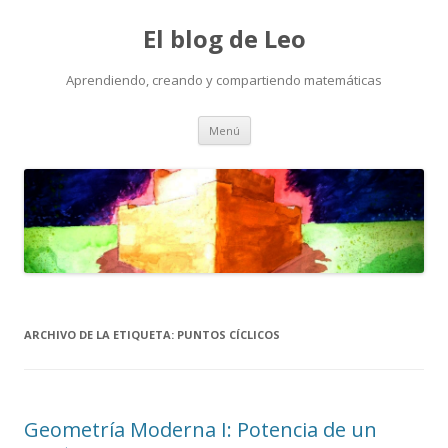
El blog de Leo
Aprendiendo, creando y compartiendo matemáticas
Saltar
Menú
al
contenido
ARCHIVO DE LA ETIQUETA:
PUNTOS CÍCLICOS
Geometría Moderna I: Potencia de un