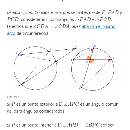
P
P
A
B
Demostración.
Consideremos dos secantes desde
,
y
P
C
D
△
P
A
D
△
P
C
B
, consideremos los triángulos
y
,
∠
C
D
A
=
∠
C
B
A
tenemos que
, pues
abarcan el mismo
arco
de circunferencia.
Figura 1
P
Γ
∠
A
P
C
Si
es un punto exterior a
,
es un ángulo común
de los triángulos considerados.
P
Γ
∠
A
P
D
=
∠
B
P
C
Si
es un punto interior a
,
por ser