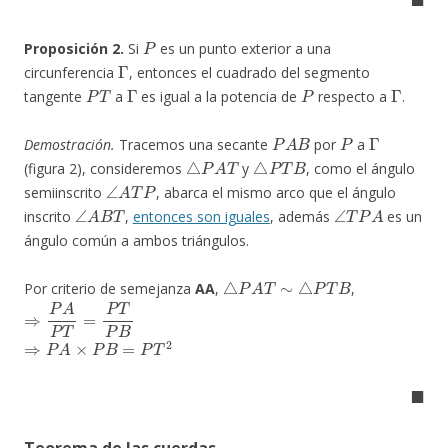
P
Proposición 2.
Si
es un punto exterior a una
Γ
circunferencia
, entonces el cuadrado del segmento
P
T
Γ
P
Γ
tangente
a
es igual a la potencia de
respecto a
.
P
A
B
P
Γ
Demostración.
Tracemos una secante
por
a
△
P
A
T
△
P
T
B
(figura 2), consideremos
y
, como el ángulo
∠
A
T
P
semiinscrito
, abarca el mismo arco que el ángulo
∠
A
B
T
∠
T
P
A
inscrito
,
entonces son iguales
, además
es un
ángulo común a ambos triángulos.
△
P
A
T
∼
△
P
T
B
Por criterio de semejanza
AA
,
,
⇒
P
A
P
T
=
P
T
P
B
⇒
P
A
×
P
B
=
P
T
2
◼
Teorema de las cuerdas