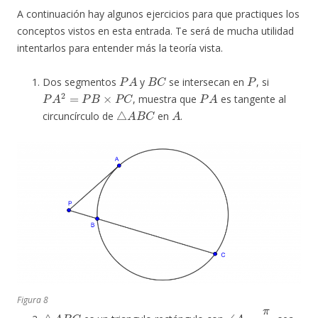
A continuación hay algunos ejercicios para que practiques los
conceptos vistos en esta entrada. Te será de mucha utilidad
intentarlos para entender más la teoría vista.
P
A
B
C
P
Dos segmentos
y
se intersecan en
, si
P
A
2
=
P
B
×
P
C
P
A
, muestra que
es tangente al
△
A
B
C
A
circuncírculo de
en
.
Figura 8
△
A
B
C
∠
A
=
π
2