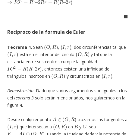
.
◼
Reciproco de la formula de Euler
(
O
,
R
)
(
I
,
r
)
Teorema 4.
Sean
,
, dos circunferencias tal que
(
I
,
r
)
(
O
,
R
)
está en el interior del círculo
y tal que la
distancia entre sus centros cumple la igualdad
I
O
2
=
R
(
R
–
2
r
)
, entonces existen una infinidad de
(
O
,
R
)
(
I
,
r
)
triángulos inscritos en
y circunscritos en
.
Demostración.
Dado que varios argumentos son iguales a los
del
teorema 3
solo serán mencionados, nos guiaremos en la
figura 4.
A
∈
(
O
,
R
)
Desde cualquier punto
trazamos las tangentes a
(
I
,
r
)
(
O
,
R
)
B
C
que intersecan a
en
y
, sea
K
=
A
I
∩
(
O
,
R
)
, usando la igualdad dada y la potencia de