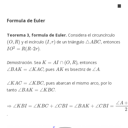
◼
Formula de Euler
Teorema 3, formula de Euler.
Considera el circuncírculo
(
O
,
R
)
(
I
,
r
)
△
A
B
C
y el incírculo
de un triángulo
, entonces
I
O
2
=
R
(
R
–
2
r
)
.
K
=
A
I
∩
(
O
,
R
)
Demostración.
Sea
, entonces
∠
B
A
K
=
∠
K
A
C
A
K
∠
A
, pues
es bisectriz de
.
∠
K
A
C
=
∠
K
B
C
, pues abarcan el mismo arco, por lo
∠
B
A
K
=
∠
K
B
C
tanto
.
⇒
∠
K
B
I
=
∠
K
B
C
+
∠
C
B
I
=
∠
B
A
K
+
∠
C
B
I
=
∠
A
+
∠
B
2
.