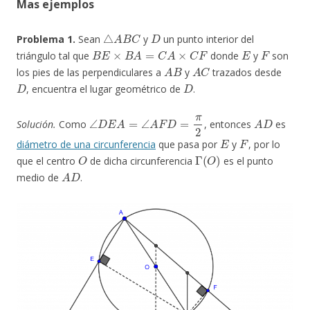
Mas ejemplos
△
A
B
C
D
Problema 1.
Sean
y
un punto interior del
B
E
×
B
A
=
C
A
×
C
F
E
F
triángulo tal que
donde
y
son
A
B
A
C
los pies de las perpendiculares a
y
trazados desde
D
D
, encuentra el lugar geométrico de
.
∠
D
E
A
=
∠
A
F
D
=
π
2
A
D
Solución.
Como
, entonces
es
E
F
diámetro de una circunferencia
que pasa por
y
, por lo
O
Γ
(
O
)
que el centro
de dicha circunferencia
es el punto
A
D
medio de
.