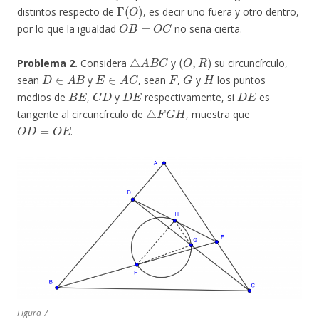
Γ
(
O
)
distintos respecto de
, es decir uno fuera y otro dentro,
O
B
=
O
C
por lo que la igualdad
no seria cierta.
△
A
B
C
(
O
,
R
)
Problema 2.
Considera
y
su circuncírculo,
D
∈
A
B
E
∈
A
C
F
G
H
sean
y
, sean
,
y
los puntos
B
E
C
D
D
E
D
E
medios de
,
y
respectivamente, si
es
△
F
G
H
tangente al circuncírculo de
, muestra que
O
D
=
O
E
.
Figura 7