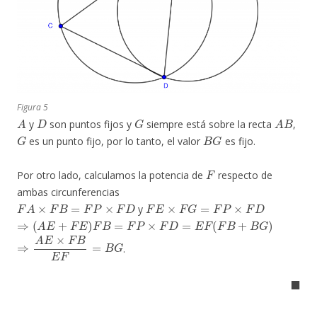
Figura 5
A
D
G
A
B
y
son puntos fijos y
siempre está sobre la recta
,
G
B
G
es un punto fijo, por lo tanto, el valor
es fijo.
F
Por otro lado, calculamos la potencia de
respecto de
ambas circunferencias
F
A
×
F
B
=
F
P
×
F
D
F
E
×
F
G
=
F
P
×
F
D
y
⇒
(
A
E
+
F
E
)
F
B
=
F
P
×
F
D
=
E
F
(
F
B
+
B
G
)
⇒
A
E
×
F
B
E
F
=
B
G
.
◼