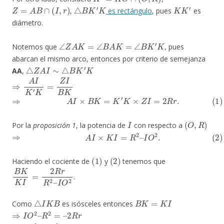
Z
=
A
B
∩
(
I
,
r
)
△
B
K
′
K
K
K
′
,
es rectángulo
, pues
es
diámetro.
∠
Z
A
K
=
∠
B
A
K
=
∠
B
K
′
K
Notemos que
, pues
abarcan el mismo arco, entonces por criterio de semejanza
△
Z
A
I
∼
△
B
K
′
K
AA
,
⇒
A
I
K
′
K
=
Z
I
B
K
⇒
(1)
A
I
×
B
K
=
K
′
K
×
Z
I
=
2
R
r
.
I
(
O
,
R
)
Por la
proposición 1
, la potencia de
con respecto a
⇒
(2)
A
I
×
K
I
=
R
2
–
I
O
2
.
(
1
)
(
2
)
Haciendo el cociente de
y
tenemos que
B
I
O
K
2
K
I
=
2
R
r
R
2
–
.
△
I
K
B
B
K
=
K
I
Como
es isósceles entonces
⇒
I
O
2
–
R
2
=
–
2
R
r
⇒
I
O
2
=
R
2
–
2
R
r
=
R
(
R
–
2
r
)