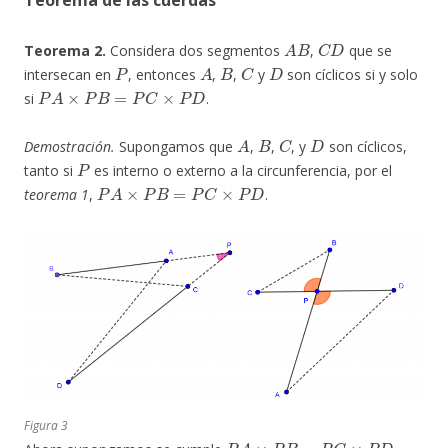
A
B
C
D
Teorema 2.
Considera dos segmentos
,
que se
P
A
B
C
D
intersecan en
, entonces
,
,
y
son cíclicos si y solo
P
A
×
P
B
=
P
C
×
P
D
si
.
A
B
C
D
Demostración.
Supongamos que
,
,
, y
son cíclicos,
P
tanto si
es interno o externo a la circunferencia, por el
P
A
×
P
B
=
P
C
×
P
D
teorema 1
,
.
Figura 3
P
A
×
P
B
=
P
C
×
P
D