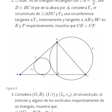
es un triangulo rectángulo con
, sea
D
∈
B
C
A
Γ
1
el pie de la altura por
, considera
el
△
A
D
C
Γ
2
circuncírculo de
y
una circunferencia
Γ
1
A
B
B
C
tangente a
externamente y tangente a
y
en
E
F
C
E
=
C
F
y
respectivamente, muestra que
.
Figura 9
(
O
,
R
)
(
I
,
r
)
(
I
a
,
r
a
)
Considera
,
y
, el circuncírculo, el
incírculo y alguno de los excÍrculos respectivamente de
un triangulo, muestra que:
i
)
O
I
a
2
=
R
(
R
+
2
r
a
)