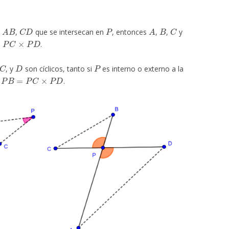
A
B
C
D
P
A
B
C
s
,
que se intersecan en
, entonces
,
,
y
×
P
D
.
C
D
P
, y
son cíclicos, tanto si
es interno o externo a la
B
=
P
C
×
P
D
.