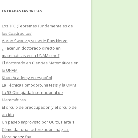
ENTRADAS FAVORITAS
Los TFC (Teoremas Fundamentales de
los Cuadraditos)
Aaron Swartz y su serie Raw Nerve
¿Hacer un doctorado directo en
matemáticas en la UNAM o no?
El doctorado en Ciencias Matemáticas en
la UNAM
Khan Academy en español
La Técnica Pomodoro, mi tesis y la OMM
La 53 Olimpiada Internacional de
Matemáticas
El círculo de preocupación y el círculo de
acción
Un paseo improvisto por Quito, Parte 1
Cómo dar una factorización mágica.
More posts:
fav