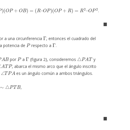
P
+
O
B
)
=
(
R
–
O
P
)
(
O
P
+
R
)
=
R
2
–
O
P
2
.
◼
Γ
or a una circunferencia
, entonces el cuadrado del
P
Γ
la potencia de
respecto a
.
P
A
B
P
Γ
△
P
A
T
por
a
(figura 2), consideremos
y
∠
A
T
P
, abarca el mismo arco que el ángulo inscrito
∠
T
P
A
s
es un ángulo común a ambos triángulos.
∼
△
P
T
B
,
◼