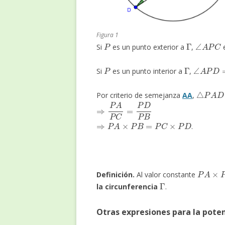
Figura 1
P
Γ
∠
A
P
C
Si
es un punto exterior a
,
e
P
Γ
∠
A
P
D
=
Si
es un punto interior a
,
△
P
A
D
Por criterio de semejanza
AA
,
⇒
P
A
P
C
=
P
D
P
B
⇒
P
A
×
P
B
=
P
C
×
P
D
.
P
A
×
P
B
Definición.
Al valor constante
Γ
la circunferencia
.
Otras expresiones para la pote