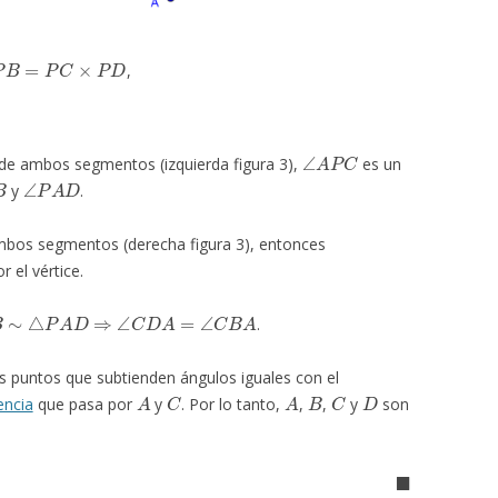
=
P
C
×
P
D
,
∠
A
P
C
 de ambos segmentos (izquierda figura 3),
es un
∠
P
A
D
y
.
bos segmentos (derecha figura 3), entonces
 el vértice.
∼
△
P
A
D
⇒
∠
C
D
A
=
∠
C
B
A
.
s puntos que subtienden ángulos iguales con el
A
C
A
B
C
D
encia
que pasa por
y
. Por lo tanto,
,
,
y
son
◼