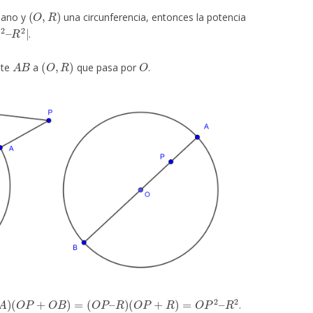
(
O
,
R
)
lano y
una circunferencia, entonces la potencia
P
2
–
.
A
B
(
O
,
R
)
O
nte
a
que pasa por
.
P
+
O
B
)
=
(
O
P
–
R
)
(
O
P
+
R
)
=
O
P
2
–
R
2
.