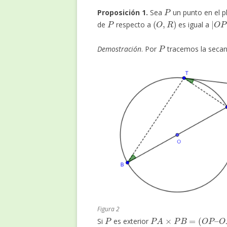
P
Proposición 1.
Sea
un punto en el p
P
(
O
,
R
)
|
R
O
2
|
de
respecto a
es igual a
P
Demostración
. Por
tracemos la seca
Figura 2
P
P
A
×
P
B
=
(
O
P
–
O
A
)
(
O
Si
es exterior