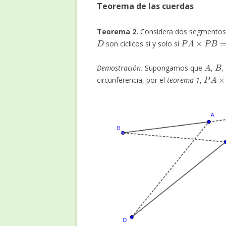
Teorema de las cuerdas
Teorema 2.
Considera dos segmento
D
P
A
×
P
B
=
P
C
son cíclicos si y solo si
A
B
Demostración.
Supongamos que
,
,
P
A
×
P
circunferencia, por el
teorema 1
,