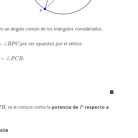
s un ángulo común de los triángulos considerados.
∠
B
P
C
por ser opuestos por el vértice.
∼
△
P
C
B
,
◼
P
, se le conoce como la
potencia de
respecto a
ncia