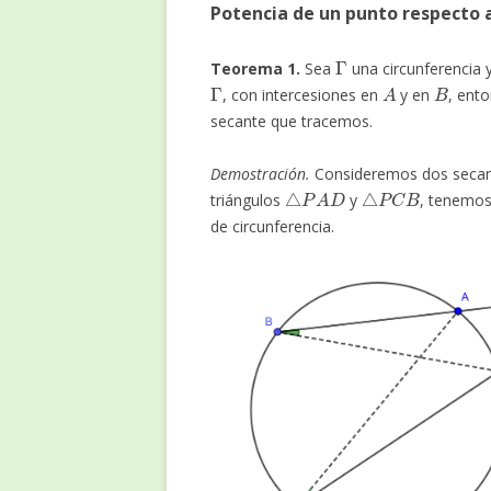
Potencia de un punto respecto 
Γ
Teorema 1.
Sea
una circunferencia 
Γ
A
B
, con intercesiones en
y en
, ent
secante que tracemos.
Demostración.
Consideremos dos seca
△
P
A
D
△
P
C
B
triángulos
y
, tenemo
de circunferencia.