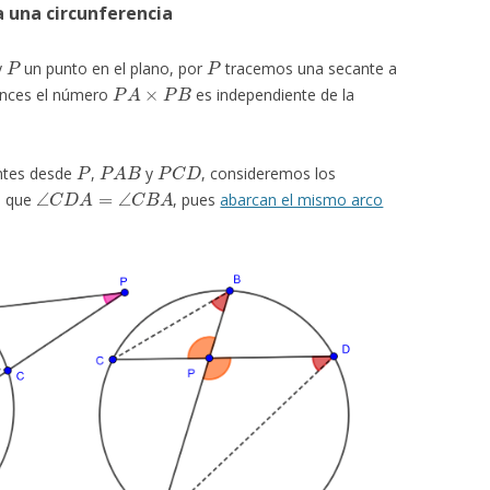
a una circunferencia
P
P
y
un punto en el plano, por
tracemos una secante a
P
A
×
P
B
onces el número
es independiente de la
P
P
A
B
P
C
D
ntes desde
,
y
, consideremos los
∠
C
D
A
=
∠
C
B
A
s que
, pues
abarcan el mismo arco