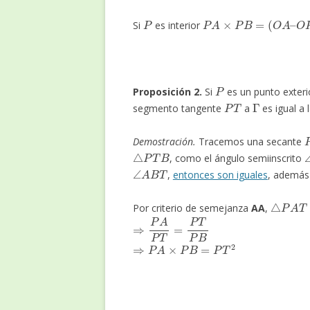
P
P
A
×
P
B
=
(
O
A
–
O
P
)
(
O
Si
es interior
P
Proposición 2.
Si
es un punto exteri
P
T
Γ
segmento tangente
a
es igual a 
Demostración.
Tracemos una secante
△
P
T
B
, como el ángulo semiinscrito
∠
A
B
T
,
entonces son iguales
, ademá
△
P
A
T
Por criterio de semejanza
AA
,
⇒
P
A
P
T
=
P
T
P
B
⇒
P
A
×
P
B
=
P
T
2