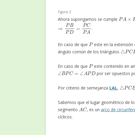
Figura 3
P
A
×
P
B
Ahora supongamos se cumple
⇒
P
B
P
D
=
P
C
P
A
.
P
En caso de que
este en la extensión
△
P
C
B
ángulo común de los triángulos
P
En caso de que
este contenido en am
∠
B
P
C
=
∠
A
P
D
por ser opuestos por
△
P
C
B
Por criterio de semejanza
LAL
,
Sabemos que el lugar geométrico de lo
A
C
segmento
, es un
arco de circunfer
cíclicos.