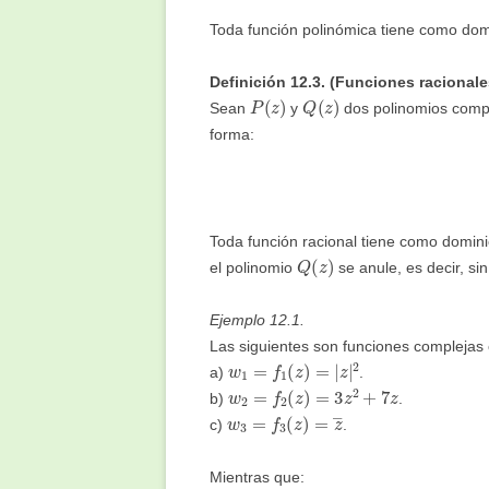
Toda función polinómica tiene como dom
Definición 12.3. (Funciones racionale
P
(
z
)
Q
(
z
)
Sean
y
dos polinomios comp
forma:
Toda función racional tiene como domini
Q
(
z
)
el polinomio
se anule, es decir, si
Ejemplo 12.1.
Las siguientes son funciones complejas
w
1
=
f
1
(
z
)
=
|
z
|
2
a)
.
w
2
=
f
2
(
z
)
=
3
z
2
+
7
z
b)
.
w
3
=
f
3
(
z
)
=
z
―
c)
.
Mientras que: