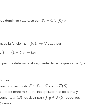
S
4
=
C
∖
{
0
}
sus dominios naturales son
y
L
:
[
0
,
1
]
→
C
onces la función
dada por:
=
L
(
t
)
=
(
1
−
t
)
z
1
+
t
z
2
,
z
1
al que nos determina al segmento de recta que va de
a
ciones.)
S
⊂
C
C
F
(
S
)
ciones definidas de
en
como
.
s que de manera natural las operaciones de suma y
F
(
S
)
f
,
g
∈
F
(
S
)
 conjunto
, es decir para
podemos
como: