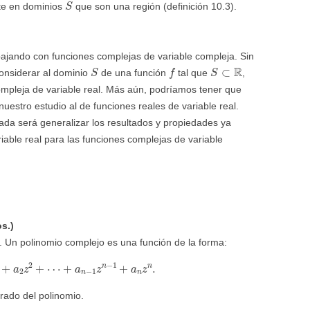
te en dominios
que son una región (definición 10.3).
bajando con funciones complejas de variable compleja. Sin
S
f
S
⊂
R
onsiderar al dominio
de una función
tal que
,
mpleja de variable real. Más aún, podríamos tener que
uestro estudio al de funciones reales de variable real.
rada será generalizar los resultados y propiedades ya
iable real para las funciones complejas de variable
s.)
 Un polinomio complejo es una función de la forma:
+
a
2
z
2
+
⋯
+
a
n
−
1
z
n
−
1
+
a
n
z
n
.
rado del polinomio.