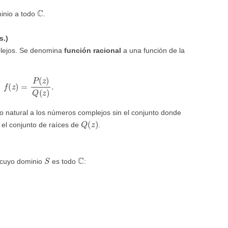
C
inio a todo
.
s.)
lejos. Se denomina
función racional
a una función de la
f
(
z
)
=
P
(
z
)
Q
(
z
)
.
o natural a los números complejos sin el conjunto donde
Q
(
z
)
n el conjunto de raíces de
.
S
C
 cuyo dominio
es todo
: