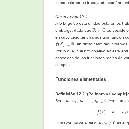
curso estaremos trabajando comúnmen
Observación 12.4.
A lo largo de esta unidad estaremos tra
R
⊂
C
embargo, dado que
es posible c
en cuyo caso tendríamos una función co
f
(
S
)
⊂
R
, en dicho caso reduciríamos n
Por lo que, nuestro objetivo en esta ent
conocidos de las funciones reales de var
compleja.
Funciones elementales
Definición 12.2. (Polinomios complejo
a
0
,
a
1
,
a
2
,
…
,
a
n
∈
C
Sean
constantes.
f
(
z
)
=
a
0
+
a
1
z
n
a
n
≠
0
El mayor índice
tal que
es el g