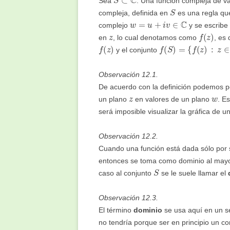
Sea
. Una función compleja de v
S
compleja, definida en
es una regla qu
w
=
u
+
i
v
∈
C
complejo
y se escrib
z
f
(
z
)
en
, lo cual denotamos como
, es 
f
(
z
)
f
(
S
)
=
{
f
(
z
)
:
z
∈
S
}
⊂
y el conjunto
Observación 12.1.
De acuerdo con la definición podemos p
z
w
un plano
en valores de un plano
. E
será imposible visualizar la gráfica de 
Observación 12.2.
Cuando una función está dada sólo por s
entonces se toma como dominio al may
S
caso al conjunto
se le suele llamar el
Observación 12.3.
El término
dominio
se usa aquí en un se
no tendría porque ser en principio un co