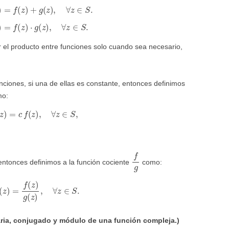
(
z
)
=
f
(
z
)
+
g
(
z
)
,
∀
z
∈
S
.
(
z
)
=
f
(
z
)
⋅
g
(
z
)
,
∀
z
∈
S
.
 el producto entre funciones solo cuando sea necesario,
nciones, si una de ellas es constante, entonces definimos
mo:
f
)
(
z
)
=
c
f
(
z
)
,
∀
z
∈
S
,
f
g
 entonces definimos a la función cociente
como:
(
z
)
=
f
(
z
)
g
(
z
)
,
∀
z
∈
S
.
naria, conjugado y módulo de una función compleja.)
z
∈
S