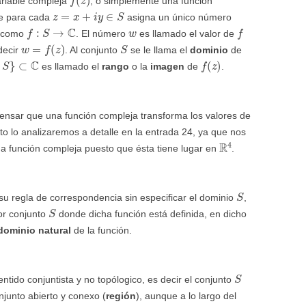
ariable compleja
, o simplemente una función
z
=
x
+
i
y
∈
S
e para cada
asigna un único número
f
:
S
→
C
w
f
e como
. El número
es llamado el valor de
w
=
f
(
z
)
S
decir
. Al conjunto
se le llama el
dominio
de
C
f
(
z
)
es llamado el
rango
o la
imagen
de
.
ensar que una función compleja transforma los valores de
sto lo analizaremos a detalle en la entrada 24, ya que nos
R
4
una función compleja puesto que ésta tiene lugar en
.
S
u regla de correspondencia sin especificar el dominio
,
S
or conjunto
donde dicha función está definida, en dicho
dominio natural
de la función.
S
ntido conjuntista y no topólogico, es decir el conjunto
njunto abierto y conexo (
región
), aunque a lo largo del
S