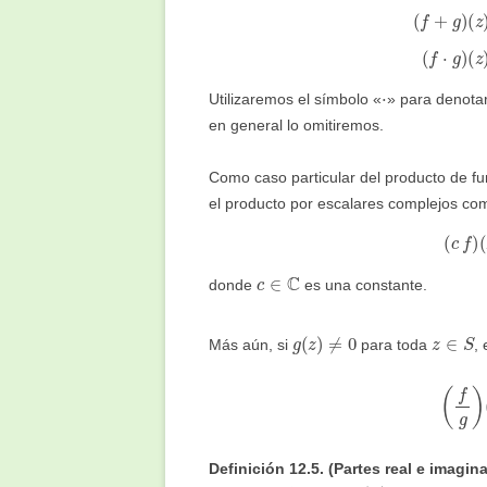
(
f
+
g
)
(
f
⋅
g
)
⋅
Utilizaremos el símbolo «
» para denotar
en general lo omitiremos.
Como caso particular del producto de fu
el producto por escalares complejos co
(
c
c
∈
C
donde
es una constante.
g
(
z
)
≠
0
z
∈
S
Más aún, si
para toda
,
(
f
g
)
Definición 12.5. (Partes real e imagi
S
⊂
C
f
∈
F
(
S
)