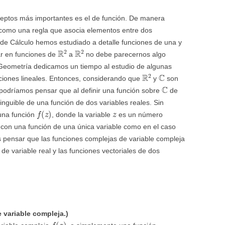
ceptos más importantes es el de función. De manera
 como una regla que asocia elementos entre dos
s de Cálculo hemos estudiado a detalle funciones de una y
R
2
R
2
ar en funciones de
a
no debe parecernos algo
Geometría dedicamos un tiempo al estudio de algunas
R
2
C
ciones lineales. Entonces, considerando que
y
son
C
 podríamos pensar que al definir una función sobre
de
tinguible de una función de dos variables reales. Sin
f
(
z
)
z
una función
, donde la variable
es un número
con una función de una única variable como en el caso
 pensar que las funciones complejas de variable compleja
de variable real y las funciones vectoriales de dos
 variable compleja.)
f
(
z
)