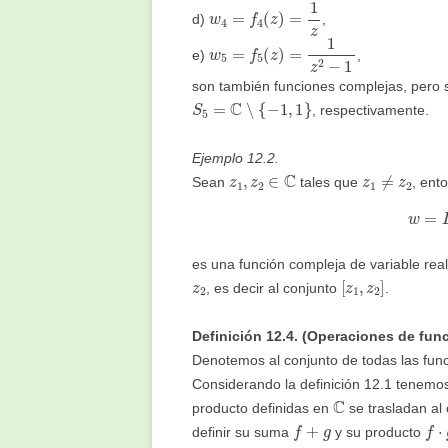
w
4
=
f
4
(
z
)
=
1
z
d)
,
w
5
=
f
5
(
z
)
=
1
z
2
−
1
e)
,
son también funciones complejas, pero 
S
5
=
C
∖
{
−
1
,
1
}
, respectivamente.
Ejemplo 12.2.
z
1
,
z
2
∈
C
z
1
≠
z
2
Sean
tales que
, ent
w
es una función compleja de variable re
z
2
[
z
1
,
z
2
]
, es decir al conjunto
.
Definición 12.4. (Operaciones de fun
Denotemos al conjunto de todas las fun
Considerando la definición 12.1 tenemo
C
producto definidas en
se trasladan al
f
+
g
f
⋅
g
definir su suma
y su producto