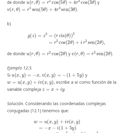
de donde
y
v
(
r
,
θ
)
=
r
5
sen
(
5
θ
)
+
4
r
3
sen
(
3
θ
)
.
b)
g
(
z
)
=
z
2
=
(
r
cis
(
θ
)
)
2
=
r
2
cos
(
2
θ
)
+
i
r
2
sen
(
2
θ
)
,
u
(
r
,
θ
)
=
r
2
cos
(
2
θ
)
v
(
r
,
θ
)
=
r
2
sen
(
2
θ
)
de donde
y
.
Ejemplo 12.5.
u
(
x
,
y
)
=
−
x
v
(
x
,
y
)
=
−
(
1
+
5
y
)
Si
,
y
w
=
u
(
x
,
y
)
+
i
v
(
x
,
y
)
w
, escribe a
como función de la
z
=
x
+
i
y
variable compleja
.
Solución.
Considerando las coordenadas complejas
conjugadas (12.1) tenemos que:
z
w
―
5
=
z
u
2
+
i
(
)
x
5
+
,
z
y
1
―
)
]
+
=
–
i
−
v
2
z
(
i
x
−
2
,
z
y
=
―
)
−
=
z
−
2
6
x
–
+
−
i
[
4
i
5
(
z
1
z
―
–
+
5
5
–
z
y
2
―
)
i
=
2
+
–
=
z
2
−
+
i
3
2
z
z
i
―
]
+
=
2
2
−
z
–
z
―
i
−
[
5
z
–
―
(
i
z
.
–
–