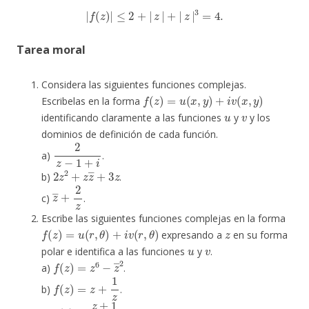
|
f
(
z
)
|
≤
2
+
|
z
|
+
|
z
|
3
=
4.
Tarea moral
Considera las siguientes funciones complejas.
f
(
z
)
=
u
(
x
,
y
)
+
i
v
(
x
,
y
)
Escribelas en la forma
u
v
identificando claramente a las funciones
y
y los
dominios de definición de cada función.
2
z
−
1
+
i
a)
.
2
z
2
+
z
z
―
+
3
z
b)
.
z
―
+
2
z
c)
.
Escribe las siguientes funciones complejas en la forma
f
(
z
)
=
u
(
r
,
θ
)
+
i
v
(
r
,
θ
)
z
expresando a
en su forma
u
v
polar e identifica a las funciones
y
.
f
(
z
)
=
z
6
−
z
―
2
a)
.
f
(
z
)
=
z
+
1
z
b)
.
f
(
z
)
=
z
+
1
z