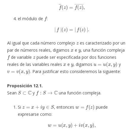
f
―
(
z
)
=
f
(
z
)
―
,
f
el módulo de
:
|
f
|
(
z
)
=
|
f
(
z
)
|
.
z
Al igual que cada número complejo
es caracterizado por un
x
y
par de números reales, digamos
e
, una función compleja
f
z
de variable
puede ser especificada por dos funciones
x
y
u
=
u
(
x
,
y
)
reales de las variables reales
e
, digamos
y
v
=
v
(
x
,
y
)
. Para justificar esto consideremos la siguiente:
Proposición 12.1.
S
⊂
C
f
:
S
→
C
Sean
y
una función compleja.
z
=
x
+
i
y
∈
S
w
=
f
(
z
)
Si
, entonces
puede
expresarse como:
w
=
u
(
x
,
y
)
+
i
v
(
x
,
y
)
,
u
(
x
,
y
)
v
(
x
,
y
)