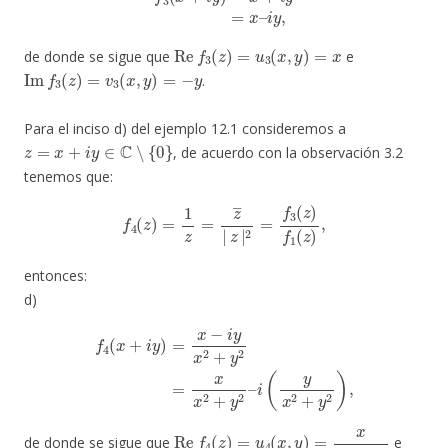
Re
f
3
(
z
)
=
u
3
(
x
,
y
)
=
x
de donde se sigue que
e
Im
f
3
(
z
)
=
v
3
(
x
,
y
)
=
−
y
.
Para el inciso d) del ejemplo 12.1 consideremos a
z
=
x
+
i
y
∈
C
∖
{
0
}
, de acuerdo con la observación 3.2
tenemos que:
f
4
(
z
)
=
1
z
=
z
―
|
z
|
2
=
f
3
(
z
)
f
1
(
z
)
,
entonces:
d)
f
4
(
x
+
i
y
)
=
x
−
i
y
x
2
+
y
2
=
x
x
2
+
y
2
–
i
(
y
x
2
+
y
2
)
,
Re
f
4
(
z
)
=
u
4
(
x
,
y
)
=
x
x
2
+
y
2
de donde se sigue que
e