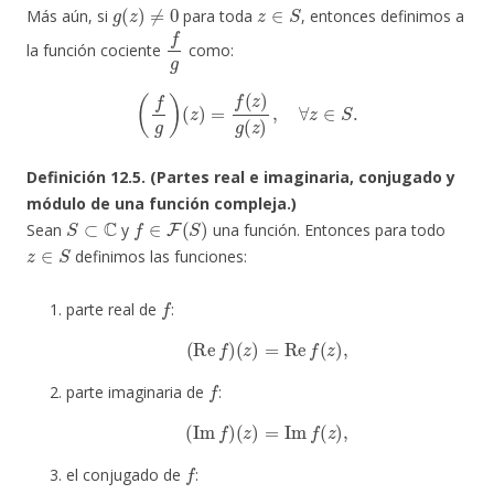
g
(
z
)
≠
0
z
∈
S
Más aún, si
para toda
, entonces definimos a
f
g
la función cociente
como:
(
f
g
)
(
z
)
=
f
(
z
)
g
(
z
)
,
∀
z
∈
S
.
Definición 12.5. (Partes real e imaginaria, conjugado y
módulo de una función compleja.)
S
⊂
C
f
∈
F
(
S
)
Sean
y
una función. Entonces para todo
z
∈
S
definimos las funciones:
f
parte real de
:
(
Re
f
)
(
z
)
=
Re
f
(
z
)
,
f
parte imaginaria de
:
(
Im
f
)
(
z
)
=
Im
f
(
z
)
,
f
el conjugado de
: