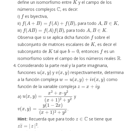
define un isomorfismo entre
y el campo de los
C
números complejos
, es decir:
f
i)
es biyectiva,
f
(
A
+
B
)
=
f
(
A
)
+
f
(
B
)
A
,
B
∈
K
ii)
, para todo
,
f
(
A
B
)
=
f
(
A
)
f
(
B
)
A
,
B
∈
K
iii)
, para todo
.
f
Observa que si se aplica dicha función
sobre el
K
subconjunto de matrices escalares de
, es decir el
K
b
=
0
f
subconjunto de
tal que
, entonces
es un
R
isomorfismo sobre el campo de los números reales
.
Considerando la parte real y la parte imaginaria,
u
(
x
,
y
)
v
(
x
,
y
)
funciones
y
respectivamente, determina
w
=
u
(
x
,
y
)
+
i
v
(
x
,
y
)
a la función compleja
como
z
=
x
+
i
y
función de la variable compleja
.
u
y
2
(
x
(
x
,
y
+
)
=
1
x
)
2
2
+
+
y
x
2
–
a)
y
v
(
x
(
x
+
,
1
y
)
)
2
=
+
y
(
y
1
2
−
2
x
)
.
z
∈
C
Hint:
Recuerda que para todo
se tiene que
z
z
―
=
|
z
|
2
.
u
(
x
,
y
)
=
6
x
–
5
v
(
x
,
y
)
=
6
y
+
9