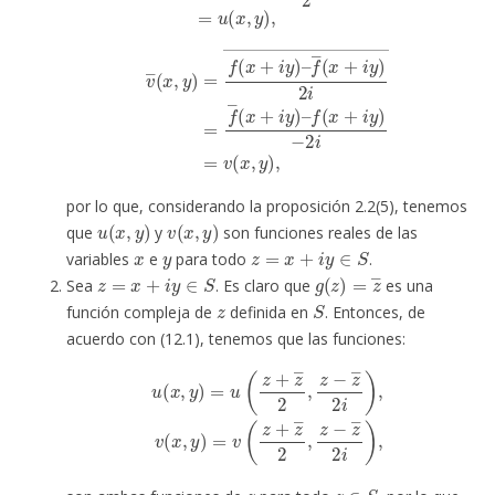
v
―
(
x
,
y
)
=
f
(
x
+
i
y
)
–
f
―
−
(
2
x
i
+
=
i
v
y
(
)
x
2
,
y
i
―
)
,
=
f
―
(
x
+
i
y
)
–
f
(
x
+
i
y
)
por lo que, considerando la proposición 2.2(5), tenemos
u
(
x
,
y
)
v
(
x
,
y
)
que
y
son funciones reales de las
x
y
z
=
x
+
i
y
∈
S
variables
e
para todo
.
z
=
x
+
i
y
∈
S
g
(
z
)
=
z
―
Sea
. Es claro que
es una
z
S
función compleja de
definida en
. Entonces, de
acuerdo con (12.1), tenemos que las funciones:
u
(
x
,
y
)
=
u
(
z
+
z
―
2
,
z
−
z
―
2
2
i
i
)
)
,
,
v
(
x
,
y
)
=
v
(
z
+
z
―
2
,
z
−
z
―
z
z
∈
S