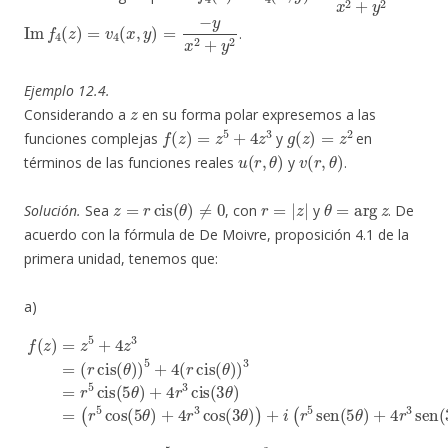
Im
f
4
(
z
)
=
v
4
(
x
,
y
)
=
−
y
x
2
+
y
2
.
Ejemplo 12.4.
z
Considerando a
en su forma polar expresemos a las
f
(
z
)
=
z
5
+
4
z
3
g
(
z
)
=
z
2
funciones complejas
y
en
u
(
r
,
θ
)
v
(
r
,
θ
)
términos de las funciones reales
y
.
z
=
r
cis
(
θ
)
≠
0
r
=
|
z
|
θ
=
arg
z
Solución.
Sea
, con
y
. De
acuerdo con la fórmula de De Moivre, proposición 4.1 de la
primera unidad, tenemos que:
a)
(
r
5
(
cos
r
cis
(
5
(
θ
θ
)
)
)
+
5
4
+
r
4
3
(
r
cos
cis
f
(
(
(
3
θ
z
)
θ
)
=
)
)
3
z
)
+
=
5
i
r
+
(
5
r
4
5
cis
z
sen
3
(
=
5
θ
(
5
)
+
θ
4
)
+
r
4
3
r
cis
3
sen
(
3
θ
(
)
3
=
θ
)
)
,
u
(
r
,
θ
)
=
r
5
cos
(
5
θ
)
+
4
r
3
cos
(
3
θ
)