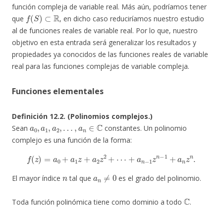
función compleja de variable real. Más aún, podríamos tener
f
(
S
)
⊂
R
que
, en dicho caso reduciríamos nuestro estudio
al de funciones reales de variable real. Por lo que, nuestro
objetivo en esta entrada será generalizar los resultados y
propiedades ya conocidos de las funciones reales de variable
real para las funciones complejas de variable compleja.
Funciones elementales
Definición 12.2. (Polinomios complejos.)
a
0
,
a
1
,
a
2
,
…
,
a
n
∈
C
Sean
constantes. Un polinomio
complejo es una función de la forma:
f
(
z
)
=
a
0
+
a
1
z
+
a
2
z
2
+
⋯
+
a
n
−
1
z
n
−
1
+
a
n
z
n
.
n
a
n
≠
0
El mayor índice
tal que
es el grado del polinomio.
C
Toda función polinómica tiene como dominio a todo
.