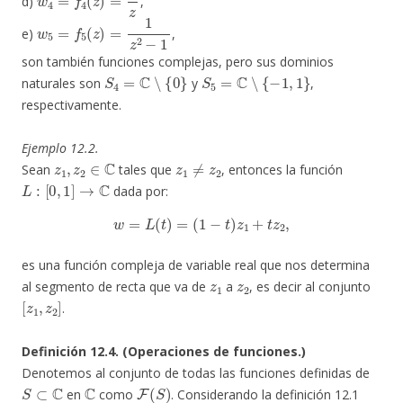
d)
,
w
5
=
f
5
(
z
)
=
1
z
2
−
1
e)
,
son también funciones complejas, pero sus dominios
S
4
=
C
∖
{
0
}
S
5
=
C
∖
{
−
1
,
1
}
naturales son
y
,
respectivamente.
Ejemplo 12.2.
z
1
,
z
2
∈
C
z
1
≠
z
2
Sean
tales que
, entonces la función
L
:
[
0
,
1
]
→
C
dada por:
w
=
L
(
t
)
=
(
1
−
t
)
z
1
+
t
z
2
,
es una función compleja de variable real que nos determina
z
1
z
2
al segmento de recta que va de
a
, es decir al conjunto
[
z
1
,
z
2
]
.
Definición 12.4. (Operaciones de funciones.)
Denotemos al conjunto de todas las funciones definidas de
S
⊂
C
C
F
(
S
)
en
como
. Considerando la definición 12.1