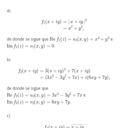
a)
f
1
(
x
+
i
y
)
=
|
x
+
i
y
|
2
=
x
2
+
y
2
,
Re
f
1
(
z
)
=
u
1
(
x
,
y
)
=
x
2
+
y
2
de donde se sigue que
e
Im
f
1
(
z
)
=
v
1
(
x
,
y
)
=
0
.
b)
f
2
(
x
+
i
y
)
=
3
(
x
+
i
y
)
2
+
7
(
x
+
i
y
)
=
(
3
x
2
−
3
y
2
+
7
x
)
+
i
(
6
x
y
+
7
y
)
,
de donde se sigue que
Re
f
2
(
z
)
=
u
2
(
x
,
y
)
=
3
x
2
−
3
y
2
+
7
x
e
Im
f
2
(
z
)
=
v
2
(
x
,
y
)
=
6
x
y
+
7
y
.
c)
f
3
(
x
+
i
y
)
=
x
+
i
y
―
=
x
–
i
y
,