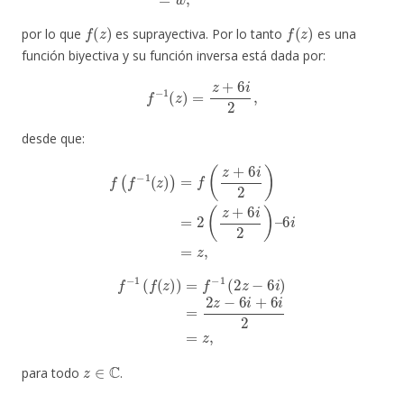
f
(
z
)
f
(
z
)
por lo que
es suprayectiva. Por lo tanto
es una
función biyectiva y su función inversa está dada por:
f
−
1
(
z
)
=
z
+
6
i
2
,
desde que:
f
(
f
−
1
(
z
)
)
=
f
(
z
+
6
i
2
)
=
2
(
z
+
6
i
2
)
–
6
i
=
z
,
f
−
1
(
f
(
z
)
)
=
f
−
1
(
2
z
−
6
i
)
=
2
z
−
6
i
+
6
i
2
=
z
,
z
∈
C
para todo
.