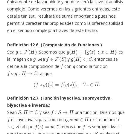
únicamente de la variable
y no de
será la llave al análisis
complejo. Como veremos en las siguientes entradas, este
detalle tan sutil resultará de suma importancia pues nos
permitirá caracterizar propiedades como la diferenciabilidad
en el sentido complejo a través de este hecho.
Definición 12.6. (Composición de funciones.)
g
∈
F
(
H
)
g
(
H
)
=
{
g
(
z
)
:
z
∈
H
}
Sea
. Sabemos que
es
g
f
∈
F
(
S
)
g
(
H
)
⊂
S
la imagen de
. Sea
y
, entonces se
f
g
define a la composición de
con
como la función
f
∘
g
:
H
→
C
tal que:
(
f
∘
g
)
(
z
)
=
f
(
g
(
z
)
)
,
∀
z
∈
H
.
Definición 12.7. (Función inyectiva, suprayectiva,
biyectiva e inversa.)
S
,
H
⊂
C
f
:
S
→
H
Sean
y sea
una función. Diremos que
f
w
∈
H
es inyectiva si para toda imagen
existe un único
z
∈
S
f
(
z
)
=
w
f
tal que
. Diremos que
es suprayectiva si
w
∈
H
z
∈
S
para todo
existe una preimagen
, es decir si