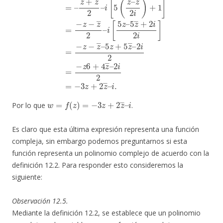
w
=
f
(
z
)
=
−
3
z
+
2
z
―
–
i
Por lo que
.
Es claro que esta última expresión representa una función
compleja, sin embargo podemos preguntarnos si esta
función representa un polinomio complejo de acuerdo con la
definición 12.2. Para responder esto consideremos la
siguiente:
Observación 12.5.
Mediante la definición 12.2, se establece que un polinomio
z