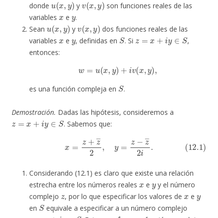
donde
y
son funciones reales de las
x
y
variables
e
.
u
(
x
,
y
)
v
(
x
,
y
)
Sean
y
dos funciones reales de las
x
y
S
z
=
x
+
i
y
∈
S
variables
e
, definidas en
. Si
,
entonces:
w
=
u
(
x
,
y
)
+
i
v
(
x
,
y
)
,
S
es una función compleja en
.
Demostración.
Dadas las hipótesis, consideremos a
z
=
x
+
i
y
∈
S
. Sabemos que:
(12.1)
x
=
z
+
z
―
2
,
y
=
z
−
z
―
2
i
.
Considerando (12.1) es claro que existe una relación
x
y
estrecha entre los números reales
e
y el número
z
x
y
complejo
, por lo que especificar los valores de
e
S
en
equivale a especificar a un número complejo
z
=
x
+
i
y
∈
S
f