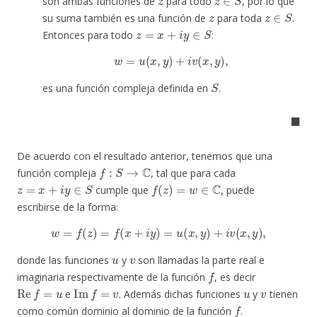
son ambas funciones de
para todo
, por lo que
z
z
∈
S
su suma también es una función de
para toda
.
z
=
x
+
i
y
∈
S
Entonces para todo
:
w
=
u
(
x
,
y
)
+
i
v
(
x
,
y
)
,
S
es una función compleja definida en
.
◼
De acuerdo con el resultado anterior, tenemos que una
f
:
S
→
C
función compleja
, tal que para cada
z
=
x
+
i
y
∈
S
f
(
z
)
=
w
∈
C
cumple que
, puede
escribirse de la forma:
w
=
f
(
z
)
=
f
(
x
+
i
y
)
=
u
(
x
,
y
)
+
i
v
(
x
,
y
)
,
u
v
donde las funciones
y
son llamadas la parte real e
f
imaginaria respectivamente de la función
, es decir
Re
f
=
u
Im
f
=
v
u
v
e
. Además dichas funciones
y
tienen
f
como común dominio al dominio de la función
.