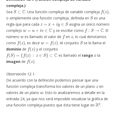
compleja.)
S
⊂
C
f
(
z
)
Sea
. Una función compleja de variable compleja
,
S
o simplemente una función compleja, definida en
es una
z
=
x
+
i
y
∈
S
regla que para cada
asigna un único número
w
=
u
+
i
v
∈
C
f
:
S
→
C
complejo
y se escribe como
. El
w
f
z
número
es llamado el valor de
en
, lo cual denotamos
f
(
z
)
w
=
f
(
z
)
S
como
, es decir
. Al conjunto
se le llama el
f
(
z
)
dominio
de
y el conjunto
f
(
S
)
=
{
f
(
z
)
:
z
∈
S
}
⊂
C
es llamado el
rango
o la
f
(
z
)
imagen
de
.
Observación 12.1.
De acuerdo con la definición podemos pensar que una
z
función compleja transforma los valores de un plano
en
w
valores de un plano
. Esto lo analizaremos a detalle en la
entrada 24, ya que nos será imposible visualizar la gráfica de
R
4
una función compleja puesto que ésta tiene lugar en
.