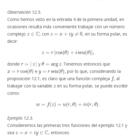
Observación 12.5.
Como hemos visto en la entrada 4 de la primera unidad, en
ocasiones resulta más conveniente trabajar con un número
z
∈
C
z
=
x
+
i
y
≠
0
complejo
, con
, en su forma polar, es
decir:
z
=
r
[
cos
(
θ
)
+
i
sen
(
θ
)
]
,
r
=
|
z
|
θ
=
arg
z
donde
y
. Tenemos entonces que
x
=
r
cos
(
θ
)
y
=
r
sen
(
θ
)
e
, por lo que, considerando la
f
proposición 12.1, es claro que una función compleja
, al
z
trabajar con la variable
en su forma polar, se puede escribir
como:
w
=
f
(
z
)
=
u
(
r
,
θ
)
+
i
v
(
r
,
θ
)
.
Ejemplo 12.3.
Consideremos las primeras tres funciones del ejemplo 12.1 y
z
=
x
+
i
y
∈
C
sea
, entonces: