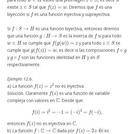
z
∈
S
f
(
z
)
=
w
f
existe
tal que
. Diremos que
es una
f
biyección si
es una función inyectiva y suprayectiva.
f
:
S
→
H
Si
es una función biyectiva, entonces diremos
g
:
H
→
S
f
que una función
es la inversa de
si para todo
w
∈
H
f
(
g
(
w
)
)
=
z
z
∈
S
se cumple que
y para todo
se
g
(
f
(
z
)
)
=
w
f
∘
g
cumple que
, es decir si las composiciones
g
∘
f
H
S
y
son las funciones identidad en
y en
respectivamente.
Ejemplo 12.
6.
f
(
z
)
=
z
2
a) La función
no es inyectiva.
f
(
z
)
Solución.
Claramente
es una función de variable
C
compleja con valores en
. Desde que:
f
(
i
)
=
i
2
=
−
1
=
(
−
i
)
2
=
f
(
−
i
)
,
f
(
z
)
C
entonces
no es inyectiva en
.
f
:
C
→
C
f
(
z
)
=
2
z
–
6
i
b) La función
dada por
es