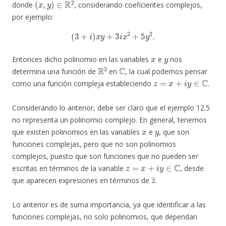
donde
, considerando coeficientes complejos,
por ejemplo:
(
3
+
i
)
x
y
+
3
i
x
2
+
5
y
2
.
x
y
Entonces dicho polinomio en las variables
e
nos
R
2
C
determina una función de
en
, la cual podemos pensar
z
=
x
+
i
y
∈
C
como una función compleja estableciendo
.
Considerando lo anterior, debe ser claro que el ejemplo 12.5
no representa un polinomio complejo. En general, tenemos
x
y
que existen polinomios en las variables
e
, que son
funciones complejas, pero que no son polinomios
complejos, puesto que son funciones que no pueden ser
z
=
x
+
i
y
∈
C
escritas en términos de la variable
, desde
z
―
que aparecen expresiones en términos de
.
Lo anterior es de suma importancia, ya que identificar a las
funciones complejas, no solo polinomios, que dependan
z
z
―