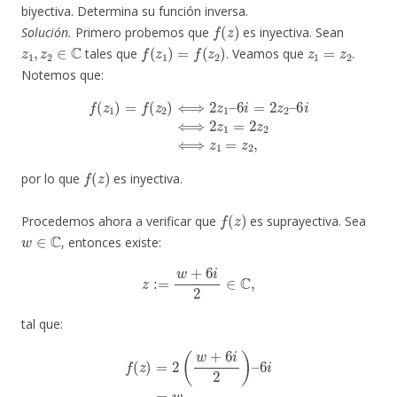
biyectiva. Determina su función inversa.
f
(
z
)
Solución.
Primero probemos que
es inyectiva. Sean
z
1
,
z
2
∈
C
f
(
z
1
)
=
f
(
z
2
)
z
1
=
z
2
tales que
. Veamos que
.
Notemos que:
f
(
z
1
)
=
f
(
z
2
)
⟺
2
z
1
–
6
i
=
2
z
2
–
6
i
⟺
2
z
1
=
2
z
2
⟺
z
1
=
z
2
,
f
(
z
)
por lo que
es inyectiva.
f
(
z
)
Procedemos ahora a verificar que
es suprayectiva. Sea
w
∈
C
, entonces existe:
z
:=
w
+
6
i
2
∈
C
,
tal que:
f
(
z
)
=
2
(
w
+
6
i
2
)
–
6
i
=
w
,