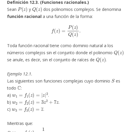
Definición 12.3. (Funciones racionales.)
P
(
z
)
Q
(
z
)
Sean
y
dos polinomios complejos. Se denomina
función racional
a una función de la forma:
f
(
z
)
=
P
(
z
)
Q
(
z
)
.
Toda función racional tiene como dominio natural a los
Q
(
z
)
números complejos sin el conjunto donde el polinomio
Q
(
z
)
se anule, es decir, sin el conjunto de raíces de
.
Ejemplo 12.1.
S
Las siguientes son funciones complejas cuyo dominio
es
C
todo
:
w
1
=
f
1
(
z
)
=
|
z
|
2
a)
.
w
2
=
f
2
(
z
)
=
3
z
2
+
7
z
b)
.
w
3
=
f
3
(
z
)
=
z
―
c)
.
Mientras que:
w
4
=
f
4
(
z
)
=
1
z