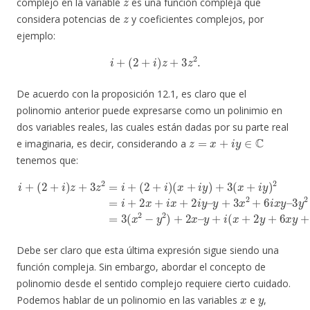
complejo en la variable
es una función compleja que
z
considera potencias de
y coeficientes complejos, por
ejemplo:
i
+
(
2
+
i
)
z
+
3
z
2
.
De acuerdo con la proposición 12.1, es claro que el
polinomio anterior puede expresarse como un polinimio en
dos variables reales, las cuales están dadas por su parte real
z
=
x
+
i
y
∈
C
e imaginaria, es decir, considerando a
tenemos que:
i
y
+
+
(
2
3
+
x
i
2
)
z
+
+
6
3
i
x
z
y
2
–
=
3
i
+
y
(
2
2
=
+
3
i
)
(
(
x
x
2
+
−
i
y
y
)
2
+
)
3
+
(
2
x
x
+
–
i
y
y
+
)
2
i
(
=
x
i
+
+
2
2
y
x
+
+
6
i
x
x
+
y
2
+
i
1
y
)
–
.
Debe ser claro que esta última expresión sigue siendo una
función compleja. Sin embargo, abordar el concepto de
polinomio desde el sentido complejo requiere cierto cuidado.
x
y
Podemos hablar de un polinomio en las variables
e
,
(
x
,
y
)
∈
R
2