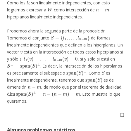
Como los
son linealmente independientes, con esto
W
n
−
m
logramos expresar a
como intersección de
hiperplanos linealmente independientes.
Probemos ahora la segunda parte de la proposición.
S
=
{
l
1
,
…
,
l
n
−
m
}
Tomemos el conjunto
de formas
linealmente independientes que definen a los hiperplanos. Un
v
vector
está en la intersección de todos estos hiperplanos si
l
1
(
v
)
=
…
=
l
n
−
m
(
v
)
=
0
y sólo si
, si y sólo si está en
S
⊥
=
span
(
S
)
⊥
. Es decir, la intersección de los hiperplanos
span
(
S
)
⊥
S
es precisamente el subespacio
. Como
es
span
(
S
)
linealmente independiente, tenemos que
es de
n
−
m
dimensión
, de modo que por el teorema de dualidad,
dim
span
(
S
)
⊥
=
n
−
(
n
−
m
)
=
m
. Esto muestra lo que
queremos.
◻
Algunos problemas prácticos