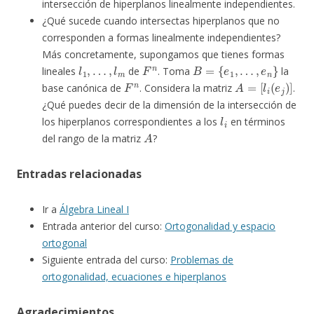
intersección de hiperplanos linealmente independientes.
¿Qué sucede cuando intersectas hiperplanos que no
corresponden a formas linealmente independientes?
Más concretamente, supongamos que tienes formas
l
1
,
…
,
l
m
F
n
B
=
{
e
1
,
…
,
e
n
}
lineales
de
. Toma
la
F
n
A
=
[
l
i
(
e
j
)
]
base canónica de
. Considera la matriz
.
¿Qué puedes decir de la dimensión de la intersección de
l
i
los hiperplanos correspondientes a los
en términos
A
del rango de la matriz
?
Entradas relacionadas
Ir a
Álgebra Lineal I
Entrada anterior del curso:
Ortogonalidad y espacio
ortogonal
Siguiente entrada del curso:
Problemas de
ortogonalidad, ecuaciones e hiperplanos
Agradecimientos