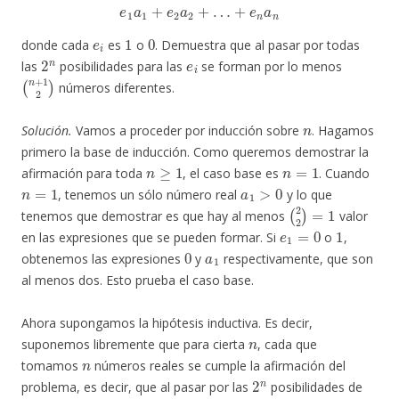
e
1
a
1
+
e
2
a
2
+
…
+
e
n
a
n
e
i
1
0
donde cada
es
o
. Demuestra que al pasar por todas
2
n
e
i
las
posibilidades para las
se forman por lo menos
(
n
+
1
2
)
números diferentes.
n
Solución.
Vamos a proceder por inducción sobre
. Hagamos
primero la base de inducción. Como queremos demostrar la
n
≥
1
n
=
1
afirmación para toda
, el caso base es
. Cuando
n
=
1
a
1
>
0
, tenemos un sólo número real
y lo que
(
2
2
)
=
1
tenemos que demostrar es que hay al menos
valor
e
1
=
0
1
en las expresiones que se pueden formar. Si
o
,
0
a
1
obtenemos las expresiones
y
respectivamente, que son
al menos dos. Esto prueba el caso base.
Ahora supongamos la hipótesis inductiva. Es decir,
n
suponemos libremente que para cierta
, cada que
n
tomamos
números reales se cumple la afirmación del
2
n
problema, es decir, que al pasar por las
posibilidades de
e
i
(
n
+
1
2
)