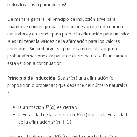
todos los días a partir de hoy!
De manera general, el principio de inducción sirve para
cuando se quieren probar afirmaciones «para todo número
n
natural
» y en donde para probar la afirmación para un valor
n
es útil tener la validez de la afirmación para los valores
anteriores. Sin embargo, se puede también utilizar para
probar afirmaciones «a partir de cierto natural». Enunciamos
esta versión a continuación.
P
(
n
)
Principio de inducción.
Sea
una afirmación (o
n
proposición o propiedad) que depende del número natural
.
Si
P
(
a
)
la afirmación
es cierta y
P
(
n
)
la veracidad de la afirmación
implica la veracidad
P
(
n
+
1
)
de la afirmación
,
P
(
n
)
n
≥
a
entonces la afirmación
es cierta para toda
.