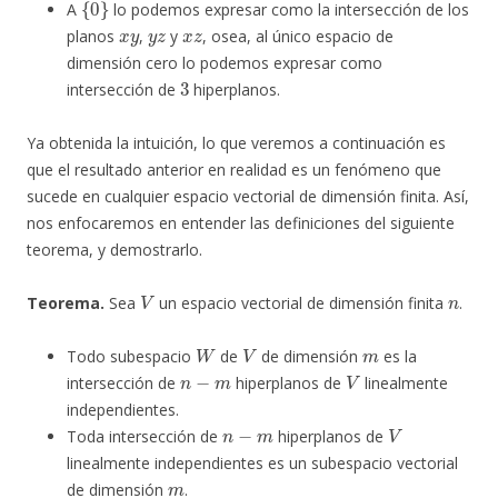
A
lo podemos expresar como la intersección de los
x
y
y
z
x
z
planos
,
y
, osea, al único espacio de
dimensión cero lo podemos expresar como
3
intersección de
hiperplanos.
Ya obtenida la intuición, lo que veremos a continuación es
que el resultado anterior en realidad es un fenómeno que
sucede en cualquier espacio vectorial de dimensión finita. Así,
nos enfocaremos en entender las definiciones del siguiente
teorema, y demostrarlo.
V
n
Teorema.
Sea
un espacio vectorial de dimensión finita
.
W
V
m
Todo subespacio
de
de dimensión
es la
n
−
m
V
intersección de
hiperplanos de
linealmente
independientes.
n
−
m
V
Toda intersección de
hiperplanos de
linealmente independientes es un subespacio vectorial
m
de dimensión
.