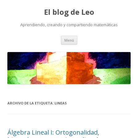
El blog de Leo
Aprendiendo, creando y compartiendo matemáticas
Saltar
Menú
al
contenido
ARCHIVO DE LA ETIQUETA:
LINEAS
Álgebra Lineal I: Ortogonalidad,