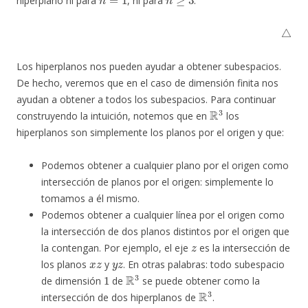
hiperplano ni para
, ni para
.
△
Los hiperplanos nos pueden ayudar a obtener subespacios.
De hecho, veremos que en el caso de dimensión finita nos
ayudan a obtener a todos los subespacios. Para continuar
R
3
construyendo la intuición, notemos que en
los
hiperplanos son simplemente los planos por el origen y que:
Podemos obtener a cualquier plano por el origen como
intersección de planos por el origen: simplemente lo
tomamos a él mismo.
Podemos obtener a cualquier línea por el origen como
la intersección de dos planos distintos por el origen que
z
la contengan. Por ejemplo, el eje
es la intersección de
x
z
y
z
los planos
y
. En otras palabras: todo subespacio
1
R
3
de dimensión
de
se puede obtener como la
R
3
intersección de dos hiperplanos de
.
{
0
}