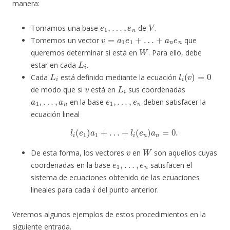
manera:
e
1
,
…
,
e
n
V
Tomamos una base
de
.
v
=
a
1
e
1
+
…
+
a
n
e
n
Tomemos un vector
que
W
queremos determinar si está en
. Para ello, debe
L
i
estar en cada
.
L
i
l
i
(
v
)
=
0
Cada
está definido mediante la ecuación
v
L
i
de modo que si
está en
sus coordenadas
a
1
,
…
,
a
n
e
1
,
…
,
e
n
en la base
deben satisfacer la
ecuación lineal
l
i
(
e
1
)
a
1
+
…
+
l
i
(
e
n
)
a
n
=
0.
v
W
De esta forma, los vectores
en
son aquellos cuyas
e
1
,
…
,
e
n
coordenadas en la base
satisfacen el
sistema de ecuaciones obtenido de las ecuaciones
i
lineales para cada
del punto anterior.
Veremos algunos ejemplos de estos procedimientos en la
siguiente entrada.