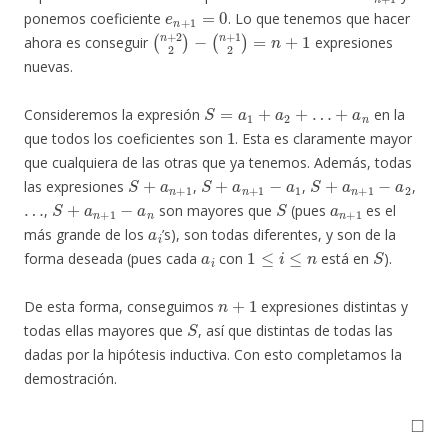
e
n
+
1
=
0
ponemos coeficiente
. Lo que tenemos que hacer
(
n
+
2
2
)
−
(
n
+
1
2
)
=
n
+
1
ahora es conseguir
expresiones
nuevas.
S
=
a
1
+
a
2
+
…
+
a
n
Consideremos la expresión
en la
1
que todos los coeficientes son
. Esta es claramente mayor
que cualquiera de las otras que ya tenemos. Además, todas
S
+
a
n
+
1
S
+
a
n
+
1
−
a
1
S
+
a
n
+
1
−
a
2
las expresiones
,
,
,
…
S
+
a
n
+
1
−
a
n
S
a
n
+
1
,
son mayores que
(pues
es el
a
i
más grande de los
’s), son todas diferentes, y son de la
a
i
1
≤
i
≤
n
S
forma deseada (pues cada
con
está en
).
n
+
1
De esta forma, conseguimos
expresiones distintas y
S
todas ellas mayores que
, así que distintas de todas las
dadas por la hipótesis inductiva. Con esto completamos la
demostración.
◻