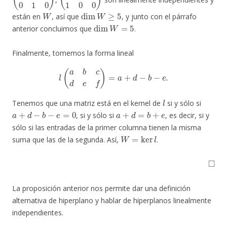
W
dim
W
≥
5
están en
, así que
, y junto con el párrafo
dim
W
=
5
anterior concluimos que
.
Finalmente, tomemos la forma lineal
l
(
a
b
c
d
e
f
)
=
a
+
d
−
b
−
e
.
l
Tenemos que una matriz está en el kernel de
si y sólo si
a
+
d
−
b
−
e
=
0
a
+
d
=
b
+
e
, si y sólo si
, es decir, si y
sólo si las entradas de la primer columna tienen la misma
W
=
ker
l
suma que las de la segunda. Así,
.
◻
La proposición anterior nos permite dar una definición
alternativa de hiperplano y hablar de hiperplanos linealmente
independientes.