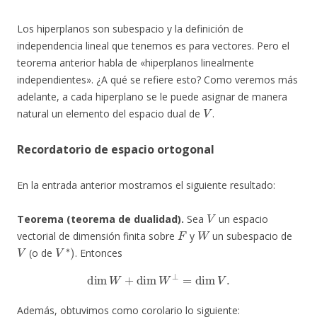
Los hiperplanos son subespacio y la definición de
independencia lineal que tenemos es para vectores. Pero el
teorema anterior habla de «hiperplanos linealmente
independientes». ¿A qué se refiere esto? Como veremos más
adelante, a cada hiperplano se le puede asignar de manera
V
natural un elemento del espacio dual de
.
Recordatorio de espacio ortogonal
En la entrada anterior mostramos el siguiente resultado:
V
Teorema (teorema de dualidad).
Sea
un espacio
F
W
vectorial de dimensión finita sobre
y
un subespacio de
V
V
∗
)
(o de
. Entonces
dim
W
+
dim
W
⊥
=
dim
V
.
Además, obtuvimos como corolario lo siguiente: