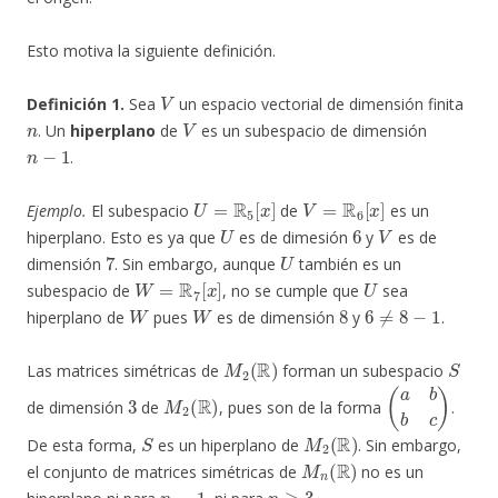
Esto motiva la siguiente definición.
V
Definición 1.
Sea
un espacio vectorial de dimensión finita
n
V
. Un
hiperplano
de
es un subespacio de dimensión
n
−
1
.
U
=
R
5
[
x
]
V
=
R
6
[
x
]
Ejemplo.
El subespacio
de
es un
U
6
V
hiperplano. Esto es ya que
es de dimesión
y
es de
7
U
dimensión
. Sin embargo, aunque
también es un
W
=
R
7
[
x
]
U
subespacio de
, no se cumple que
sea
W
W
8
6
≠
8
−
1
hiperplano de
pues
es de dimensión
y
.
M
2
(
R
)
S
Las matrices simétricas de
forman un subespacio
3
M
2
(
R
)
(
a
b
b
c
)
de dimensión
de
, pues son de la forma
.
S
M
2
(
R
)
De esta forma,
es un hiperplano de
. Sin embargo,
M
n
(
R
)
el conjunto de matrices simétricas de
no es un
n
=
1
n
≥
3