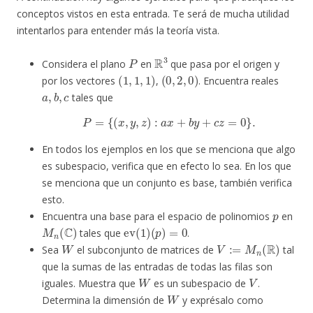
conceptos vistos en esta entrada. Te será de mucha utilidad
intentarlos para entender más la teoría vista.
P
R
3
Considera el plano
en
que pasa por el origen y
(
1
,
1
,
1
)
(
0
,
2
,
0
)
por los vectores
,
. Encuentra reales
a
,
b
,
c
tales que
P
=
{
(
x
,
y
,
z
)
:
a
x
+
b
y
+
c
z
=
0
}
.
En todos los ejemplos en los que se menciona que algo
es subespacio, verifica que en efecto lo sea. En los que
se menciona que un conjunto es base, también verifica
esto.
p
Encuentra una base para el espacio de polinomios
en
M
n
(
C
)
ev
(
1
)
(
p
)
=
0
tales que
.
W
V
:=
M
n
(
R
)
Sea
el subconjunto de matrices de
tal
que la sumas de las entradas de todas las filas son
W
V
iguales. Muestra que
es un subespacio de
.
W
Determina la dimensión de
y exprésalo como