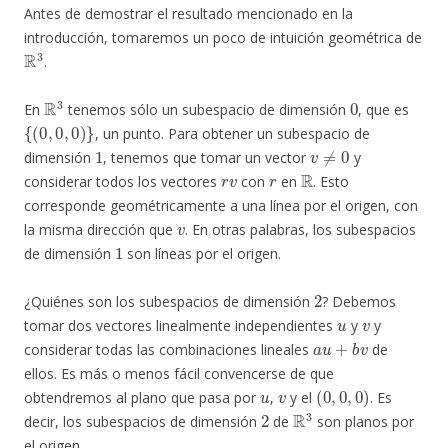
Antes de demostrar el resultado mencionado en la
introducción, tomaremos un poco de intuición geométrica de
R
3
.
R
3
0
En
tenemos sólo un subespacio de dimensión
, que es
{
(
0
,
0
,
0
)
}
, un punto. Para obtener un subespacio de
1
v
≠
0
dimensión
, tenemos que tomar un vector
y
r
v
r
R
considerar todos los vectores
con
en
. Esto
corresponde geométricamente a una línea por el origen, con
v
la misma dirección que
. En otras palabras, los subespacios
1
de dimensión
son líneas por el origen.
2
¿Quiénes son los subespacios de dimensión
? Debemos
u
v
tomar dos vectores linealmente independientes
y
y
a
u
+
b
v
considerar todas las combinaciones lineales
de
ellos. Es más o menos fácil convencerse de que
u
v
(
0
,
0
,
0
)
obtendremos al plano que pasa por
,
y el
. Es
2
R
3
decir, los subespacios de dimensión
de
son planos por
el origen.