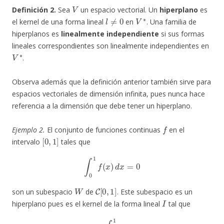
V
Definición 2.
Sea
un espacio vectorial. Un
hiperplano
es
l
≠
0
V
∗
el kernel de una forma lineal
en
. Una familia de
hiperplanos es
linealmente independiente
si sus formas
lineales correspondientes son linealmente independientes en
V
∗
.
Observa además que la definición anterior también sirve para
espacios vectoriales de dimensión infinita, pues nunca hace
referencia a la dimensión que debe tener un hiperplano.
f
Ejemplo 2.
El conjunto de funciones continuas
en el
[
0
,
1
]
intervalo
tales que
∫
0
1
f
(
x
)
d
x
=
0
W
C
[
0
,
1
]
son un subespacio
de
. Este subespacio es un
I
hiperplano pues es el kernel de la forma lineal
tal que
I
(
f
)
=
∫
0
1
f
(
x
)
d
x
.