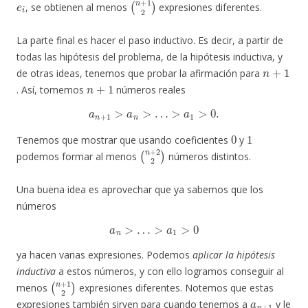
, se obtienen al menos
expresiones diferentes.
La parte final es hacer el paso inductivo. Es decir, a partir de
todas las hipótesis del problema, de la hipótesis inductiva, y
n
+
1
de otras ideas, tenemos que probar la afirmación para
n
+
1
. Así, tomemos
números reales
a
n
+
1
>
a
n
>
…
>
a
1
>
0.
0
1
Tenemos que mostrar que usando coeficientes
y
(
n
+
2
2
)
podemos formar al menos
números distintos.
Una buena idea es aprovechar que ya sabemos que los
números
a
n
>
…
>
a
1
>
0
ya hacen varias expresiones. Podemos
aplicar la hipótesis
inductiva
a estos números, y con ello logramos conseguir al
(
n
+
1
2
)
menos
expresiones diferentes. Notemos que estas
a
n
+
1
expresiones también sirven para cuando tenemos a
y le