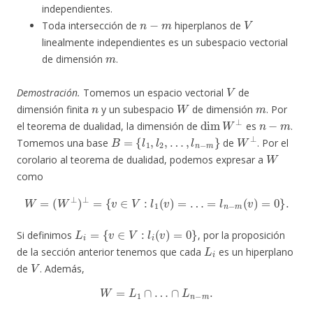
independientes.
n
−
m
V
Toda intersección de
hiperplanos de
linealmente independientes es un subespacio vectorial
m
de dimensión
.
V
Demostración.
Tomemos un espacio vectorial
de
n
W
m
dimensión finita
y un subespacio
de dimensión
. Por
dim
W
⊥
n
−
m
el teorema de dualidad, la dimensión de
es
.
B
=
{
l
1
,
l
2
,
…
,
l
n
−
m
}
W
⊥
Tomemos una base
de
. Por el
W
corolario al teorema de dualidad, podemos expresar a
como
W
=
(
W
⊥
)
⊥
=
{
v
∈
V
:
l
1
(
v
)
=
…
=
l
n
−
m
(
v
)
=
0
}
.
L
i
=
{
v
∈
V
:
l
i
(
v
)
=
0
}
Si definimos
, por la proposición
L
i
de la sección anterior tenemos que cada
es un hiperplano
V
de
. Además,
W
=
L
1
∩
…
∩
L
n
−
m
.
l
i