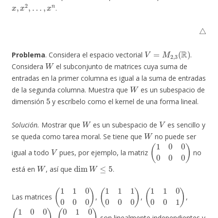
x
,
x
2
,
…
,
x
n
.
△
V
=
M
2
,
3
(
R
)
Problema
. Considera el espacio vectorial
.
W
Considera
el subconjunto de matrices cuya suma de
entradas en la primer columna es igual a la suma de entradas
W
de la segunda columna. Muestra que
es un subespacio de
5
dimensión
y escríbelo como el kernel de una forma lineal.
W
V
Solución.
Mostrar que
es un subespacio de
es sencillo y
W
se queda como tarea moral. Se tiene que
no puede ser
V
(
1
0
0
0
0
0
)
igual a todo
pues, por ejemplo, la matriz
no
W
dim
W
≤
5
está en
, así que
.
(
1
1
0
0
0
0
)
(
1
1
1
0
0
0
)
(
1
1
0
0
0
1
)
Las matrices
,
,
,
(
1
0
0
0
1
0
)
(
0
1
0
1
0
0
)
,
son linealmente independientes y