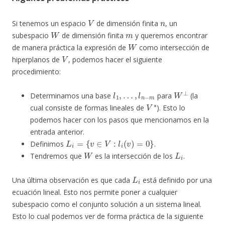
V
n
Si tenemos un espacio
de dimensión finita
, un
W
m
subespacio
de dimensión finita
y queremos encontrar
W
de manera práctica la expresión de
como intersección de
V
hiperplanos de
, podemos hacer el siguiente
procedimiento:
l
1
,
…
,
l
n
−
m
W
⊥
Determinamos una base
para
(la
V
∗
cual consiste de formas lineales de
). Esto lo
podemos hacer con los pasos que mencionamos en la
entrada anterior.
L
i
=
{
v
∈
V
:
l
i
(
v
)
=
0
}
Definimos
.
W
L
i
Tendremos que
es la intersección de los
.
L
i
Una última observación es que cada
está definido por una
ecuación lineal. Esto nos permite poner a cualquier
subespacio como el conjunto solución a un sistema lineal.
Esto lo cual podemos ver de forma práctica de la siguiente