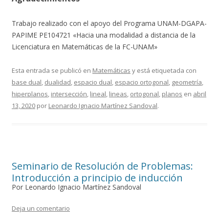
Trabajo realizado con el apoyo del Programa UNAM-DGAPA-
PAPIME PE104721 «Hacia una modalidad a distancia de la
Licenciatura en Matemáticas de la FC-UNAM»
Esta entrada se publicó en
Matemáticas
y está etiquetada con
base dual
,
dualidad
,
espacio dual
,
espacio ortogonal
,
geometría
,
hiperplanos
,
intersección
,
lineal
,
lineas
,
ortogonal
,
planos
en
abril
13, 2020
por
Leonardo Ignacio Martínez Sandoval
.
Seminario de Resolución de Problemas:
Introducción a principio de inducción
Por Leonardo Ignacio Martínez Sandoval
Deja un comentario