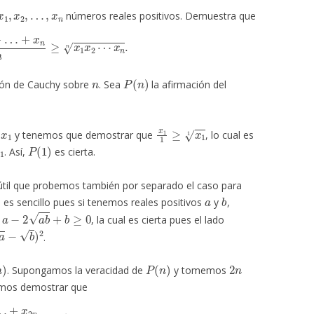
x
1
,
x
2
,
…
,
x
n
números reales positivos. Demuestra que
+
…
+
x
n
n
≥
x
1
x
2
⋯
x
n
n
.
n
P
(
n
)
ión de Cauchy sobre
. Sea
la afirmación del
x
1
x
1
1
≥
x
1
1
l
y tenemos que demostrar que
, lo cual es
1
P
(
1
)
. Así,
es cierta.
 útil que probemos también por separado el caso para
a
b
o es sencillo pues si tenemos reales positivos
y
,
a
−
2
a
b
+
b
≥
0
a
, la cual es cierta pues el lado
−
b
)
2
.
n
)
P
(
n
)
2
n
. Supongamos la veracidad de
y tomemos
mos demostrar que
+
x
2
n
2
n
≥
x
1
⋯
x
2
n
2
n
.