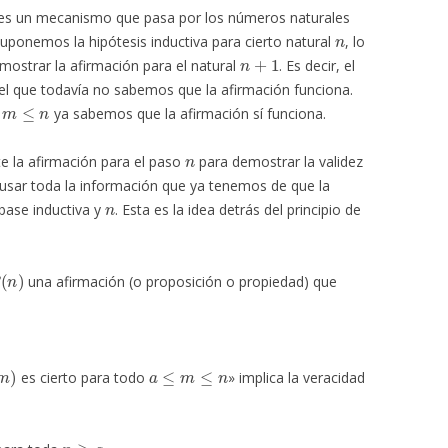
s es un mecanismo que pasa por los números naturales
n
ponemos la hipótesis inductiva para cierto natural
, lo
n
+
1
ostrar la afirmación para el natural
. Es decir, el
 el que todavía no sabemos que la afirmación funciona.
m
≤
n
l
ya sabemos que la afirmación sí funciona.
n
 la afirmación para el paso
para demostrar la validez
 usar toda la información que ya tenemos de que la
n
base inductiva y
. Esta es la idea detrás del principio de
(
n
)
una afirmación (o proposición o propiedad) que
m
)
a
≤
m
≤
n
es cierto para todo
» implica la veracidad
n
≥
a