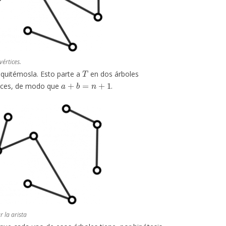
vértices.
T
quitémosla. Esto parte a
en dos árboles
a
+
b
=
n
+
1
ices, de modo que
.
r la arista