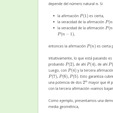
n
depende del número natural
. Si
P
(
1
)
la afirmación
es cierta,
P
(
n
)
la veracidad de la afirmación
P
(
n
)
la veracidad de la afirmación
P
(
n
−
1
)
,
P
(
n
)
entonces la afirmación
es cierta
Intuitivamente, lo que está pasando es
P
(
2
)
P
(
4
)
P
(
probando
, de ahí
, de ahí
P
(
4
)
Luego, con
y la tercera afirmació
P
(
7
)
,
P
(
6
)
,
P
(
5
)
. Esto garantiza cubr
2
m
una potencia de dos
mayor que él pa
con la tercera afirmación «vamos bajan
Como ejemplo, presentamos una demostr
media geométrica,