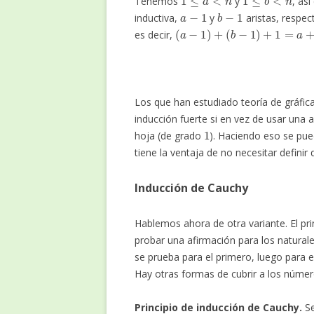
Tenemos
y
, as
a
−
1
b
−
1
inductiva,
y
aristas, respec
(
a
−
1
)
+
(
b
−
1
)
+
1
=
a
+
b
−
1
=
n
es decir,
Los que han estudiado teoría de gráfic
inducción fuerte si en vez de usar una 
1
hoja (de grado
). Haciendo eso se pue
tiene la ventaja de no necesitar definir
Inducción de Cauchy
Hablemos ahora de otra variante. El pr
probar una afirmación para los natura
se prueba para el primero, luego para el
Hay otras formas de cubrir a los númer
Principio de inducción de Cauchy.
S