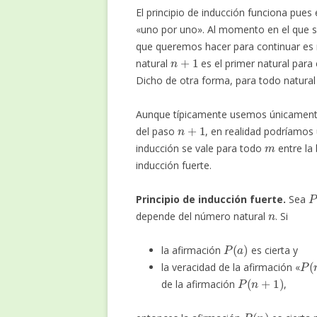
El principio de inducción funciona pue
«uno por uno». Al momento en el que su
que queremos hacer para continuar es m
n
+
1
natural
es el primer natural para
Dicho de otra forma, para todo natura
Aunque típicamente usemos únicamente
n
+
1
del paso
, en realidad podríamos
m
inducción se vale para todo
entre la 
inducción fuerte.
P
Principio de inducción fuerte.
Sea
n
depende del número natural
. Si
P
(
a
)
la afirmación
es cierta y
P
(
la veracidad de la afirmación «
P
(
n
+
1
)
de la afirmación
,
P
(
n
)