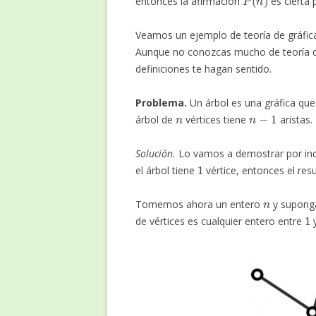
entonces la afirmación
es cierta
Veamos un ejemplo de teoría de gráfica
Aunque no conozcas mucho de teoría de 
definiciones te hagan sentido.
Problema.
Un árbol es una gráfica que
n
n
−
1
árbol de
vértices tiene
aristas.
Solución.
Lo vamos a demostrar por induc
1
el árbol tiene
vértice, entonces el res
n
Tomemos ahora un entero
y suponga
1
de vértices es cualquier entero entre