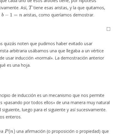
í que cada uno de esos árboles tiene, por hipótesis
T
tivamente. Así,
tiene esas aristas, y la que quitamos,
aristas, como queríamos demostrar.
◻
as quizás noten que pudimos haber evitado usar
arista arbitraria usábamos una que llegaba a un vértice
de usar inducción «normal». La demostración anterior
 qué es una hoja.
incipio de inducción es un mecanismo que nos permite
les «pasando por todos ellos» de una manera muy natural
 siguiente, luego para el siguiente y así sucesivamente.
os enteros.
P
(
n
)
ea
una afirmación (o proposición o propiedad) que