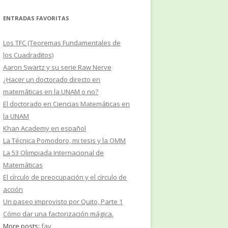
ENTRADAS FAVORITAS
Los TFC (Teoremas Fundamentales de
los Cuadraditos)
Aaron Swartz y su serie Raw Nerve
¿Hacer un doctorado directo en
matemáticas en la UNAM o no?
El doctorado en Ciencias Matemáticas en
la UNAM
Khan Academy en español
La Técnica Pomodoro, mi tesis y la OMM
La 53 Olimpiada Internacional de
Matemáticas
El círculo de preocupación y el círculo de
acción
Un paseo improvisto por Quito, Parte 1
Cómo dar una factorización mágica.
More posts:
fav