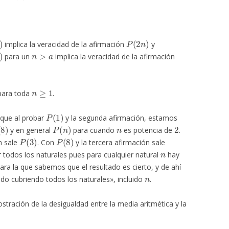
P
(
2
n
)
implica la veracidad de la afirmación
y
n
>
a
para un
implica la veracidad de la afirmación
n
≥
1
 para toda
.
P
(
1
)
 que al probar
y la segunda afirmación, estamos
8
)
P
(
n
)
n
2
y en general
para cuando
es potencia de
.
P
(
3
)
P
(
8
)
n sale
. Con
y la tercera afirmación sale
n
ir todos los naturales pues para cualquier natural
hay
ra la que sabemos que el resultado es cierto, y de ahí
n
do cubriendo todos los naturales», incluido
.
ación de la desigualdad entre la media aritmética y la