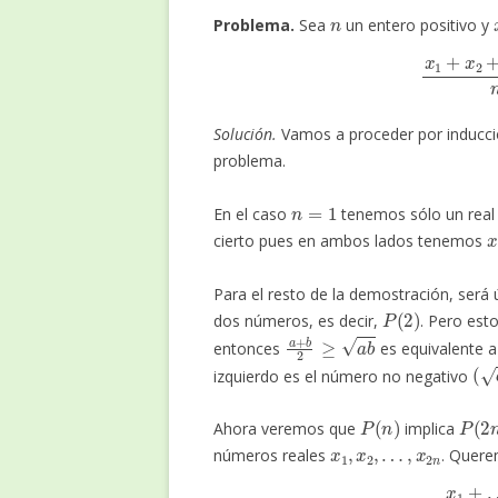
n
Problema.
Sea
un entero positivo y
x
1
+
x
2
Solución.
Vamos a proceder por inducc
problema.
n
=
1
En el caso
tenemos sólo un rea
x
cierto pues en ambos lados tenemos
Para el resto de la demostración, será
P
(
2
)
dos números, es decir,
. Pero est
a
+
b
2
≥
a
b
entonces
es equivalente 
(
a
izquierdo es el número no negativo
P
(
n
)
P
(
2
Ahora veremos que
implica
x
1
,
x
2
,
…
,
x
2
n
números reales
. Quere
x
1
+
…