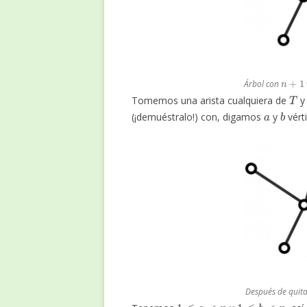
n
+
1
Árbol con
T
Tomemos una arista cualquiera de
y 
a
b
(¡demuéstralo!) con, digamos
y
vért
Después de quita
1
≤
a
<
n
1
≤
b
<
n