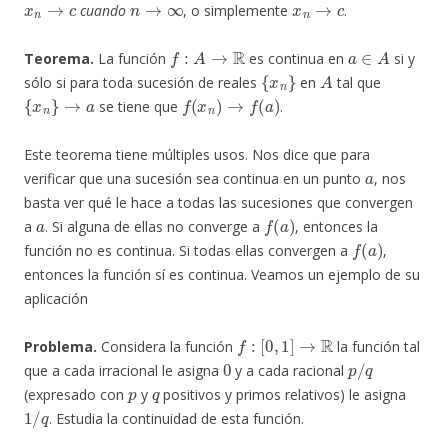
cuando
, o simplemente
.
f
:
A
→
R
a
∈
A
Teorema.
La función
es continua en
si y
{
x
n
}
A
sólo si para toda sucesión de reales
en
tal que
{
x
n
}
→
a
f
(
x
n
)
→
f
(
a
)
se tiene que
.
Este teorema tiene múltiples usos. Nos dice que para
a
verificar que una sucesión sea continua en un punto
, nos
basta ver qué le hace a todas las sucesiones que convergen
a
f
(
a
)
a
. Si alguna de ellas no converge a
, entonces la
f
(
a
)
función no es continua. Si todas ellas convergen a
,
entonces la función sí es continua. Veamos un ejemplo de su
aplicación
f
:
[
0
,
1
]
→
R
Problema.
Considera la función
la función tal
0
p
/
q
que a cada irracional le asigna
y a cada racional
p
q
(expresado con
y
positivos y primos relativos) le asigna
1
/
q
. Estudia la continuidad de esta función.