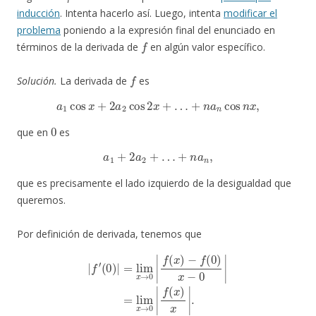
inducción
. Intenta hacerlo así. Luego, intenta
modificar el
problema
poniendo a la expresión final del enunciado en
f
términos de la derivada de
en algún valor específico.
f
Solución.
La derivada de
es
a
1
cos
x
+
2
a
2
cos
2
x
+
…
+
n
a
n
cos
n
x
,
0
que en
es
a
1
+
2
a
2
+
…
+
n
a
n
,
que es precisamente el lado izquierdo de la desigualdad que
queremos.
Por definición de derivada, tenemos que
|
f
′
(
0
)
|
=
lim
x
→
0
|
f
(
x
)
−
f
(
0
)
x
−
0
|
=
lim
x
→
0
|
f
(
x
)
x
|
.