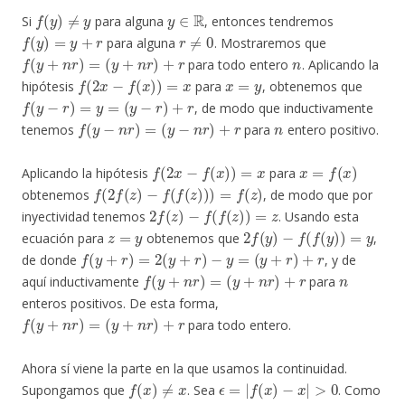
f
(
y
)
≠
y
y
∈
R
Si
para alguna
, entonces tendremos
f
(
y
)
=
y
+
r
r
≠
0
para alguna
. Mostraremos que
f
(
y
+
n
r
)
=
(
y
+
n
r
)
+
r
n
para todo entero
. Aplicando la
f
(
2
x
−
f
(
x
)
)
=
x
x
=
y
hipótesis
para
, obtenemos que
f
(
y
−
r
)
=
y
=
(
y
−
r
)
+
r
, de modo que inductivamente
f
(
y
−
n
r
)
=
(
y
−
n
r
)
+
r
n
tenemos
para
entero positivo.
f
(
2
x
−
f
(
x
)
)
=
x
x
=
f
(
x
)
Aplicando la hipótesis
para
f
(
2
f
(
z
)
−
f
(
f
(
z
)
)
)
=
f
(
z
)
obtenemos
, de modo que por
2
f
(
z
)
−
f
(
f
(
z
)
)
=
z
inyectividad tenemos
. Usando esta
z
=
y
2
f
(
y
)
−
f
(
f
(
y
)
)
=
y
ecuación para
obtenemos que
,
f
(
y
+
r
)
=
2
(
y
+
r
)
−
y
=
(
y
+
r
)
+
r
de donde
, y de
f
(
y
+
n
r
)
=
(
y
+
n
r
)
+
r
n
aquí inductivamente
para
enteros positivos. De esta forma,
f
(
y
+
n
r
)
=
(
y
+
n
r
)
+
r
para todo entero.
Ahora sí viene la parte en la que usamos la continuidad.
f
(
x
)
≠
x
ϵ
=
|
f
(
x
)
−
x
|
>
0
Supongamos que
. Sea
. Como
f
x
δ
>
0