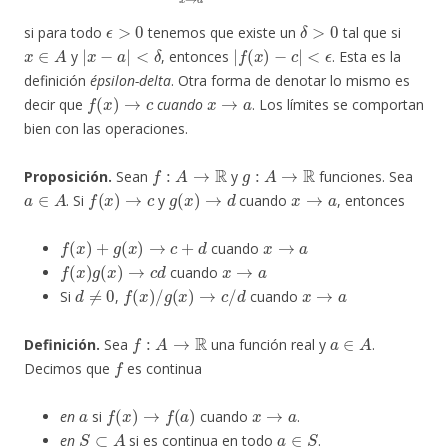
ϵ
>
0
δ
>
0
si para todo
tenemos que existe un
tal que si
x
∈
A
|
x
−
a
|
<
δ
|
f
(
x
)
−
c
|
<
ϵ
y
, entonces
. Esta es la
definición
épsilon-delta
. Otra forma de denotar lo mismo es
f
(
x
)
→
c
x
→
a
decir que
cuando
. Los límites se comportan
bien con las operaciones.
f
:
A
→
R
g
:
A
→
R
Proposición.
Sean
y
funciones. Sea
a
∈
A
f
(
x
)
→
c
g
(
x
)
→
d
x
→
a
. Si
y
cuando
, entonces
f
(
x
)
+
g
(
x
)
→
c
+
d
x
→
a
cuando
f
(
x
)
g
(
x
)
→
c
d
x
→
a
cuando
d
≠
0
f
(
x
)
/
g
(
x
)
→
c
/
d
x
→
a
Si
,
cuando
f
:
A
→
R
a
∈
A
Definición.
Sea
una función real y
.
f
Decimos que
es continua
a
f
(
x
)
→
f
(
a
)
x
→
a
en
si
cuando
.
S
⊂
A
a
∈
S
en
si es continua en todo
.