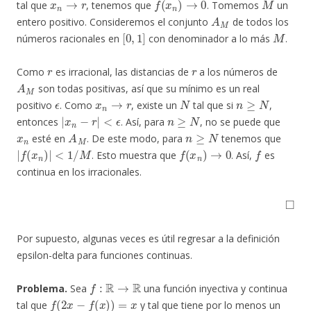
tal que
, tenemos que
. Tomemos
un
A
M
entero positivo. Consideremos el conjunto
de todos los
[
0
,
1
]
M
números racionales en
con denominador a lo más
.
r
r
Como
es irracional, las distancias de
a los números de
A
M
son todas positivas, así que su mínimo es un real
ϵ
x
n
→
r
N
n
≥
N
positivo
. Como
, existe un
tal que si
,
|
x
n
−
r
|
<
ϵ
n
≥
N
entonces
. Así, para
, no se puede que
x
n
A
M
n
≥
N
esté en
. De este modo, para
tenemos que
|
f
(
x
n
)
|
<
1
/
M
f
(
x
n
)
→
0
f
. Esto muestra que
. Así,
es
continua en los irracionales.
◻
Por supuesto, algunas veces es útil regresar a la definición
epsilon-delta para funciones continuas.
f
:
R
→
R
Problema.
Sea
una función inyectiva y continua
f
(
2
x
−
f
(
x
)
)
=
x
tal que
y tal que tiene por lo menos un