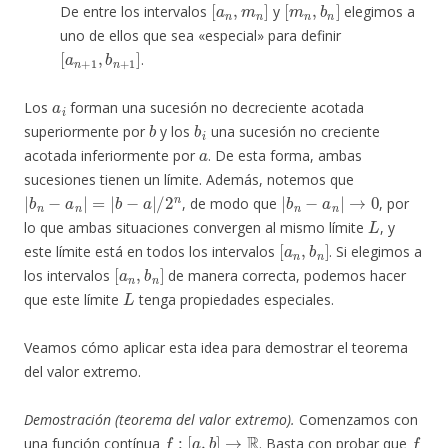
De entre los intervalos
y
elegimos a
uno de ellos que sea «especial» para definir
[
a
n
+
1
,
b
n
+
1
]
.
a
i
Los
forman una sucesión no decreciente acotada
b
b
i
superiormente por
y los
una sucesión no creciente
a
acotada inferiormente por
. De esta forma, ambas
sucesiones tienen un límite. Además, notemos que
|
b
n
−
a
n
|
=
|
b
−
a
|
/
2
n
|
b
n
−
a
n
|
→
0
, de modo que
, por
L
lo que ambas situaciones convergen al mismo límite
, y
[
a
n
,
b
n
]
este límite está en todos los intervalos
. Si elegimos a
[
a
n
,
b
n
]
los intervalos
de manera correcta, podemos hacer
L
que este límite
tenga propiedades especiales.
Veamos cómo aplicar esta idea para demostrar el teorema
del valor extremo.
Demostración (teorema del valor extremo).
Comenzamos con
f
:
[
a
,
b
]
→
R
f
una función contínua
. Basta con probar que