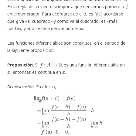
f
En la regla del cociente sí importa que derivemos primero a
en el numerador. Para acordarse de ello, es fácil acordarse
g
que
va «al cuadrado» y como va al cuadrado, es «más
fuerte», y «no se deja derivar primero».
Las funciones diferenciables son continuas, en el sentido de
la siguiente proposición.
f
:
A
→
R
Proposición.
Si
es una función diferenciable en
x
x
, entonces es continua en
.
Demostración.
En efecto,
−
f
(
a
)
h
⋅
h
lim
=
lim
h
→
h
→
0
f
0
(
a
f
(
+
a
h
+
)
h
−
)
f
−
(
a
f
(
)
a
=
)
lim
h
⋅
lim
h
→
h
→
0
f
(
0
a
h
+
=
h
f
)
′
(
a
)
⋅
0
=
0
,