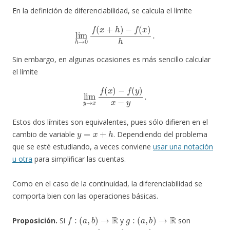
En la definición de diferenciabilidad, se calcula el límite
lim
h
→
0
f
(
x
+
h
)
−
f
(
x
)
h
.
Sin embargo, en algunas ocasiones es más sencillo calcular
el límite
lim
y
→
x
f
(
x
)
−
f
(
y
)
x
−
y
.
Estos dos límites son equivalentes, pues sólo difieren en el
y
=
x
+
h
cambio de variable
. Dependiendo del problema
que se esté estudiando, a veces conviene
usar una notación
u otra
para simplificar las cuentas.
Como en el caso de la continuidad, la diferenciabilidad se
comporta bien con las operaciones básicas.
f
:
(
a
,
b
)
→
R
g
:
(
a
,
b
)
→
R
Proposición.
Si
y
son
f
+
g
f
−
g
f
g