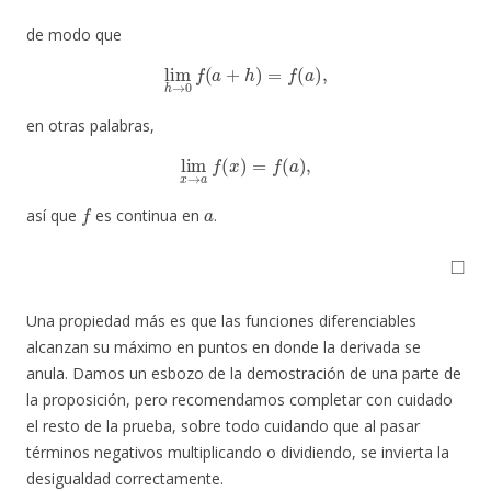
de modo que
lim
h
→
0
f
(
a
+
h
)
=
f
(
a
)
,
en otras palabras,
lim
x
→
a
f
(
x
)
=
f
(
a
)
,
f
a
así que
es continua en
.
◻
Una propiedad más es que las funciones diferenciables
alcanzan su máximo en puntos en donde la derivada se
anula. Damos un esbozo de la demostración de una parte de
la proposición, pero recomendamos completar con cuidado
el resto de la prueba, sobre todo cuidando que al pasar
términos negativos multiplicando o dividiendo, se invierta la
desigualdad correctamente.