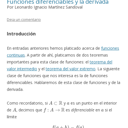
Funciones diferenciables y la derivada
Por Leonardo Ignacio Martínez Sandoval
Deja un comentario
Introducción
En entradas anteriores hemos platicado acerca de
funciones
continuas
. A partir de ahí, platicamos de dos teoremas
importantes para esta clase de funciones: el
teorema del
valor intermedio
y el
teorema del valor extremo
. La siguiente
clase de funciones que nos interesa es la de funciones
diferenciables. Hablaremos de esta clase de funciones y de la
derivada.
A
⊂
R
a
Como recordatorio, si
y
es un punto en el interior
A
f
:
A
→
R
a
de
, decimos que
es
diferenciable
en
si el
límite
lim
h
→
0
f
(
a
+
h
)
−
f
(
a
)
h