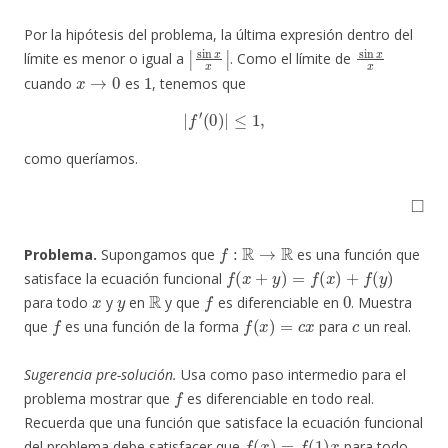
Por la hipótesis del problema, la última expresión dentro del
|
sin
x
x
|
sin
x
x
límite es menor o igual a
. Como el límite de
x
→
0
1
cuando
es
, tenemos que
|
f
′
(
0
)
|
≤
1
,
como queríamos.
◻
f
:
R
→
R
Problema.
Supongamos que
es una función que
f
(
x
+
y
)
=
f
(
x
)
+
f
(
y
)
satisface la ecuación funcional
x
y
R
f
0
para todo
y
en
y que
es diferenciable en
. Muestra
f
f
(
x
)
=
c
x
c
que
es una función de la forma
para
un real.
Sugerencia pre-solución.
Usa como paso intermedio para el
f
problema mostrar que
es diferenciable en todo real.
Recuerda que una función que satisface la ecuación funcional
f
(
x
)
=
f
(
1
)
x
del problema debe satisfacer que
para todo