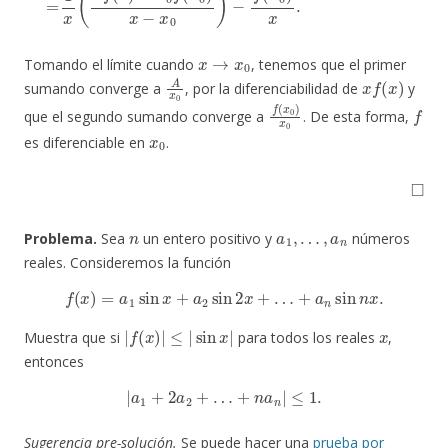
x
→
x
0
Tomando el límite cuando
, tenemos que el primer
A
x
0
x
f
(
x
)
sumando converge a
, por la diferenciabilidad de
y
f
(
x
0
)
x
0
f
que el segundo sumando converge a
. De esta forma,
x
0
es diferenciable en
.
◻
n
a
1
,
…
,
a
n
Problema.
Sea
un entero positivo y
números
reales. Consideremos la función
f
(
x
)
=
a
1
sin
x
+
a
2
sin
2
x
+
…
+
a
n
sin
n
x
.
|
f
(
x
)
|
≤
|
sin
x
|
x
Muestra que si
para todos los reales
,
entonces
|
a
1
+
2
a
2
+
…
+
n
a
n
|
≤
1.
Sugerencia pre-solución.
Se puede hacer una
prueba por