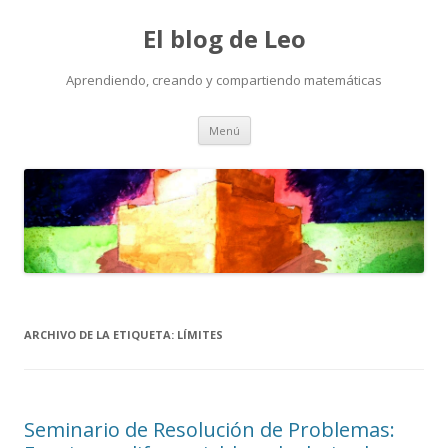
El blog de Leo
Aprendiendo, creando y compartiendo matemáticas
Saltar
Menú
al
contenido
ARCHIVO DE LA ETIQUETA:
LÍMITES
Seminario de Resolución de Problemas: