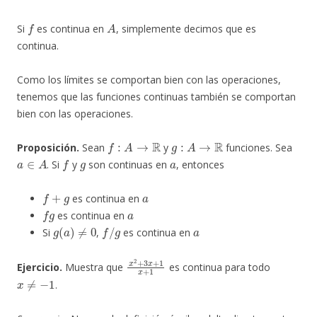
f
A
Si
es continua en
, simplemente decimos que es
continua.
Como los límites se comportan bien con las operaciones,
tenemos que las funciones continuas también se comportan
bien con las operaciones.
f
:
A
→
R
g
:
A
→
R
Proposición.
Sean
y
funciones. Sea
a
∈
A
f
g
a
. Si
y
son continuas en
, entonces
f
+
g
a
es continua en
f
g
a
es continua en
g
(
a
)
≠
0
f
/
g
a
Si
,
es continua en
x
2
+
3
x
+
1
x
+
1
Ejercicio.
Muestra que
es continua para todo
x
≠
−
1
.