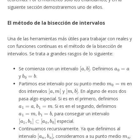
siguiente sección demostraremos uno de ellos.
El método de la bisección de intervalos
Una de las herramientas más útiles para trabajar con reales y
con funciones continuas es el método de la bisección de
intervalos. Se trata a grandes rasgos de lo siguiente:
[
a
,
b
]
a
0
=
a
Se comienza con un intervalo
. Definimos
b
0
=
b
y
.
m
0
=
m
Partimos ese intervalo por su punto medio
en
[
a
,
m
]
[
m
,
b
]
dos intervalos
y
. En alguno de esos dos
pasa algo especial. Si es en el primero, definimos
a
1
=
a
b
1
=
m
,
. Si es en el segundo, definimos
a
1
=
m
b
1
=
b
,
, para conseguir un intervalo
[
a
1
,
b
1
]
⊂
[
a
0
,
b
0
]
especial.
Continuamos recursivamente. Ya que definimos al
[
a
n
,
b
n
]
m
n
intervalo
, consideramos a su punto medio
.
[
a
n
,
m
n
]
[
m
n
,
b
n
]