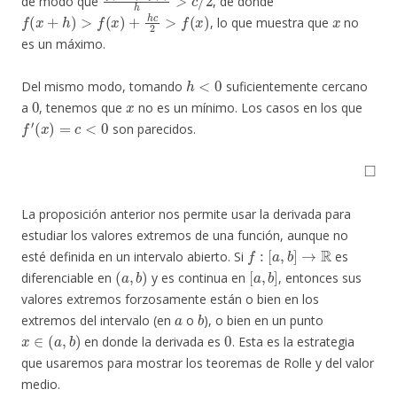
de modo que
, de donde
f
(
x
+
h
)
>
f
(
x
)
+
h
c
2
>
f
(
x
)
x
, lo que muestra que
no
es un máximo.
h
<
0
Del mismo modo, tomando
suficientemente cercano
0
x
a
, tenemos que
no es un mínimo. Los casos en los que
f
′
(
x
)
=
c
<
0
son parecidos.
◻
La proposición anterior nos permite usar la derivada para
estudiar los valores extremos de una función, aunque no
f
:
[
a
,
b
]
→
R
esté definida en un intervalo abierto. Si
es
(
a
,
b
)
[
a
,
b
]
diferenciable en
y es continua en
, entonces sus
valores extremos forzosamente están o bien en los
a
b
extremos del intervalo (en
o
), o bien en un punto
x
∈
(
a
,
b
)
0
en donde la derivada es
. Esta es la estrategia
que usaremos para mostrar los teoremas de Rolle y del valor
medio.