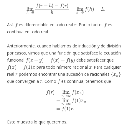
lim
h
→
0
f
(
r
+
h
)
−
f
(
r
)
h
=
lim
h
→
0
f
(
h
)
=
L
.
f
r
f
Así,
es diferenciable en todo real
. Por lo tanto,
es
contínua en todo real.
Anteriormente, cuando hablamos de inducción y de división
por casos, vimos que una función que satisface la ecuación
f
(
x
+
y
)
=
f
(
x
)
+
f
(
y
)
funcional
debe satisfacer que
f
(
x
)
=
f
(
1
)
x
x
para todo número racional
. Para cualquier
r
{
x
n
}
real
podemos encontrar una sucesión de racionales
r
f
que convergen a
. Como
es continua, tenemos que
f
(
r
)
=
lim
n
→
∞
f
(
x
n
)
=
lim
n
→
∞
f
(
1
)
x
n
=
f
(
1
)
r
.
Esto muestra lo que queremos.