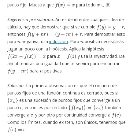
f
(
x
)
=
x
x
∈
R
punto fijo. Muestra que
para todo
.
Sugerencia pre-solución.
Antes de intentar cualquier idea de
f
(
y
)
=
y
+
r
cálculo, hay que demostrar que si se cumple
,
f
(
y
+
n
r
)
=
(
y
+
n
r
)
+
r
entonces
. Para demostrar esto
n
n
para
negativa, usa
inducción
. Para
positiva necesitarás
jugar un poco con la hipótesis. Aplica la hipótesis
f
(
2
x
−
f
(
x
)
)
=
x
x
=
f
(
z
)
para
y usa la inyectividad. De
ahí obtendrás una igualdad que te servirá para encontrar
f
(
y
+
n
r
)
n
para
positivas.
Solución.
La primera observación es que el conjunto de
puntos fijos de una función continua es cerrado, pues si
{
x
n
}
es una sucesión de puntos fijos que converge a un
c
{
f
(
x
n
)
}
=
{
x
n
}
punto
, entonces por un lado
también
c
f
(
c
)
converge a
, y por otro por continuidad converge a
.
Como los límites, cuando existen, son únicos, tenemos que
f
(
c
)
=
c
.