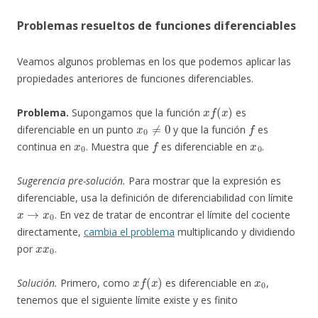
Problemas resueltos de funciones diferenciables
Veamos algunos problemas en los que podemos aplicar las
propiedades anteriores de funciones diferenciables.
x
f
(
x
)
Problema.
Supongamos que la función
es
x
0
≠
0
f
diferenciable en un punto
y que la función
es
x
0
f
x
0
continua en
. Muestra que
es diferenciable en
.
Sugerencia pre-solución.
Para mostrar que la expresión es
diferenciable, usa la definición de diferenciabilidad con límite
x
→
x
0
. En vez de tratar de encontrar el límite del cociente
directamente,
cambia el problema
multiplicando y dividiendo
x
x
0
por
.
x
f
(
x
)
x
0
Solución.
Primero, como
es diferenciable en
,
tenemos que el siguiente límite existe y es finito