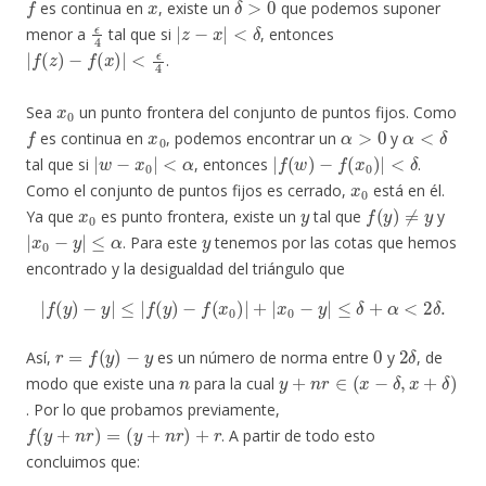
es continua en
, existe un
que podemos suponer
ϵ
4
|
z
−
x
|
<
δ
menor a
tal que si
, entonces
|
f
(
z
)
−
f
(
x
)
|
<
ϵ
4
.
x
0
Sea
un punto frontera del conjunto de puntos fijos. Como
f
x
0
α
>
0
α
<
δ
es continua en
, podemos encontrar un
y
|
w
−
x
0
|
<
α
|
f
(
w
)
−
f
(
x
0
)
|
<
δ
tal que si
, entonces
.
x
0
Como el conjunto de puntos fijos es cerrado,
está en él.
x
0
y
f
(
y
)
≠
y
Ya que
es punto frontera, existe un
tal que
y
|
x
0
−
y
|
≤
α
y
. Para este
tenemos por las cotas que hemos
encontrado y la desigualdad del triángulo que
|
f
(
y
)
−
y
|
≤
|
f
(
y
)
−
f
(
x
0
)
|
+
|
x
0
−
y
|
≤
δ
+
α
<
2
δ
.
r
=
f
(
y
)
−
y
0
2
δ
Así,
es un número de norma entre
y
, de
n
y
+
n
r
∈
(
x
−
δ
,
x
+
δ
)
modo que existe una
para la cual
. Por lo que probamos previamente,
f
(
y
+
n
r
)
=
(
y
+
n
r
)
+
r
. A partir de todo esto
concluimos que: