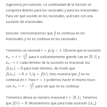
Sugerencia pre-solución.
La continuidad de la función se
comporta distinto para los racionales y para los irracionales.
Para ver qué sucede en los racionales, acércate con una
sucesión de irracionales.
f
Solución.
Demostraremos que
es continua en los
irracionales y no es continua en los racionales.
r
=
p
/
q
<
1
Tomemos un racional
. Observa que la sucesión
x
n
=
r
+
3
n
n
[
0
,
1
]
para
suficientemente grande cae en
y
x
n
→
r
. Cada término de la sucesión es irracional. Así,
f
(
x
n
)
=
0
para todo término, de modo que
f
(
x
n
)
→
0
≠
1
/
q
=
f
(
r
)
f
. Esto muestra que
no es
r
r
=
1
continua en
. Para
podemos hacer el mismo truco
x
n
=
r
−
3
n
con
para ver que no es continua.
r
∈
[
0
,
1
]
Tomemos ahora un número irracional
. Tenemos
f
(
r
)
=
0
{
x
n
}
que
. Mostraremos que para toda sucesión
x
n
→
r
f
(
x
n
)
→
0
M