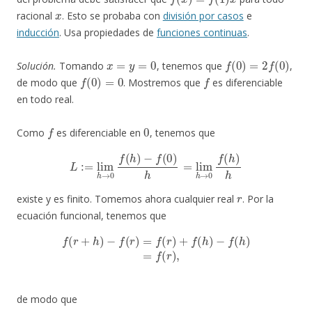
x
racional
. Esto se probaba con
división por casos
e
inducción
. Usa propiedades de
funciones continuas
.
x
=
y
=
0
f
(
0
)
=
2
f
(
0
)
Solución.
Tomando
, tenemos que
,
f
(
0
)
=
0
f
de modo que
. Mostremos que
es diferenciable
en todo real.
f
0
Como
es diferenciable en
, tenemos que
L
:=
lim
h
→
0
f
(
h
)
−
f
(
0
)
h
=
lim
h
→
0
f
(
h
)
h
r
existe y es finito. Tomemos ahora cualquier real
. Por la
ecuación funcional, tenemos que
f
(
r
+
h
)
−
f
(
r
)
=
f
(
r
)
+
f
(
h
)
−
f
(
h
)
=
f
(
r
)
,
de modo que