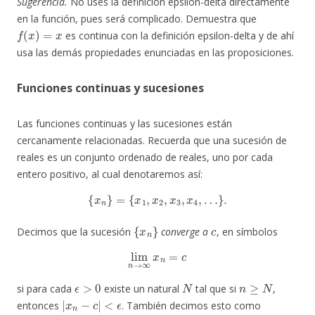
Sugerencia.
No uses la definición épsilon-delta directamente
en la función, pues será complicado. Demuestra que
f
(
x
)
=
x
es continua con la definición epsilon-delta y de ahí
usa las demás propiedades enunciadas en las proposiciones.
Funciones continuas y sucesiones
Las funciones continuas y las sucesiones están
cercanamente relacionadas. Recuerda que una sucesión de
reales es un conjunto ordenado de reales, uno por cada
entero positivo, al cual denotaremos así:
{
x
n
}
=
{
x
1
,
x
2
,
x
3
,
x
4
,
…
}
.
{
x
n
}
c
Decimos que la sucesión
converge a
, en símbolos
lim
n
→
∞
x
n
=
c
ϵ
>
0
N
n
≥
N
si para cada
existe un natural
tal que si
,
|
x
n
−
c
|
<
ϵ
entonces
. También decimos esto como
x
n
→
c
n
→
∞
x
n
→
c