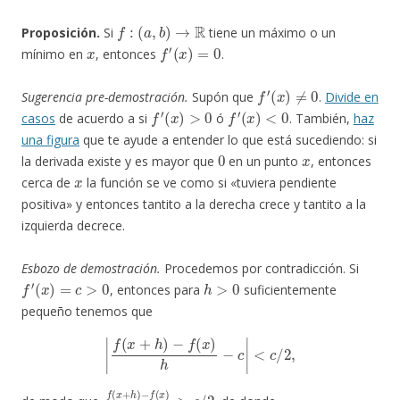
f
:
(
a
,
b
)
→
R
Proposición.
Si
tiene un máximo o un
x
f
′
(
x
)
=
0
mínimo en
, entonces
.
f
′
(
x
)
≠
0
Sugerencia pre-demostración.
Supón que
.
Divide en
f
′
(
x
)
>
0
f
′
(
x
)
<
0
casos
de acuerdo a si
ó
. También,
haz
una figura
que te ayude a entender lo que está sucediendo: si
0
x
la derivada existe y es mayor que
en un punto
, entonces
x
cerca de
la función se ve como si «tuviera pendiente
positiva» y entonces tantito a la derecha crece y tantito a la
izquierda decrece.
Esbozo de demostración.
Procedemos por contradicción. Si
f
′
(
x
)
=
c
>
0
h
>
0
, entonces para
suficientemente
pequeño tenemos que
|
f
(
x
+
h
)
−
f
(
x
)
h
−
c
|
<
c
/
2
,
f
(
x
+
h
)
−
f
(
x
)
h
>
c
/
2