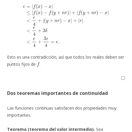
ϵ
=
|
f
(
x
)
−
x
|
≤
−
|
f
x
(
|
x
+
)
−
|
f
r
(
|
y
<
+
ϵ
n
4
r
+
)
|
3
+
δ
|
<
f
(
ϵ
y
4
+
+
n
3
r
ϵ
)
−
4
x
=
|
ϵ
<
.
ϵ
4
+
|
(
y
+
n
r
)
Esto es una contradicción, así que todos los reales deben ser
f
puntos fijos de
.
◻
Dos teoremas importantes de continuidad
Las funciones continuas satisfacen dos propiedades muy
importantes.
Teorema (teorema del valor intermedio).
Sea