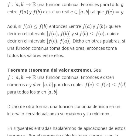
f
:
[
a
,
b
]
→
R
y
una función continua. Entonces para todo
f
(
a
)
f
(
b
)
c
∈
[
a
,
b
]
f
(
c
)
=
y
entre
y
existe un real
tal que
.
f
(
a
)
≤
f
(
b
)
f
(
a
)
f
(
b
)
Aquí, si
entonces «entre
y
» quiere
[
f
(
a
)
,
f
(
b
)
]
f
(
b
)
≤
f
(
a
)
decir en el intervalo
y si
, quiere
[
f
(
b
)
,
f
(
a
)
]
decir en el intervalo
. Dicho en otras palabras, si
una función continua toma dos valores, entonces toma
todos los valores entre ellos.
Teorema (teorema del valor extremo).
Sea
f
:
[
a
,
b
]
→
R
una función continua. Entonces existen
c
d
[
a
,
b
]
f
(
c
)
≤
f
(
x
)
≤
f
(
d
)
números
y
en
para los cuales
x
[
a
,
b
]
para todos los
en
.
Dicho de otra forma, una función continua definida en un
intervalo cerrado «alcanza su máximo y su mínimo».
En siguientes entradas hablaremos de aplicaciones de estos
teoremas. Por el momento sólo los enunciamos, y en la