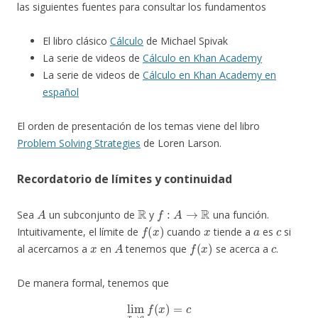
las siguientes fuentes para consultar los fundamentos
El libro clásico
Cálculo
de Michael Spivak
La serie de videos de
Cálculo en Khan Academy
La serie de videos de
Cálculo en Khan Academy en
español
El orden de presentación de los temas viene del libro
Problem Solving Strategies
de Loren Larson.
Recordatorio de límites y continuidad
A
R
f
:
A
→
R
Sea
un subconjunto de
y
una función.
f
(
x
)
x
a
c
Intuitivamente, el límite de
cuando
tiende a
es
si
x
A
f
(
x
)
c
al acercarnos a
en
tenemos que
se acerca a
.
De manera formal, tenemos que
lim
x
→
a
f
(
x
)
=
c