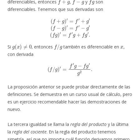
diferenciables, entonces
,
y
son
diferenciables. Tenemos que sus derivadas son
(
f
+
g
)
′
=
f
′
+
g
′
(
f
−
g
)
′
=
f
′
−
g
′
(
f
g
)
′
=
f
′
g
+
f
g
′
.
g
(
x
)
≠
0
f
/
g
x
Si
, entonces
también es diferenciable en
,
con derivada
(
f
/
g
)
′
=
f
′
g
−
f
g
′
g
2
.
La proposición anterior se puede probar directamente de las
definiciones. Se demuestra en un curso usual de cálculo, pero
es un ejercicio recomendable hacer las demostraciones de
nuevo.
La tercera igualdad se llama la
regla del producto
y la última
la
regla del cociente
. En la regla del producto tenemos
simetría, así que no importa cuál función derivamos primero.