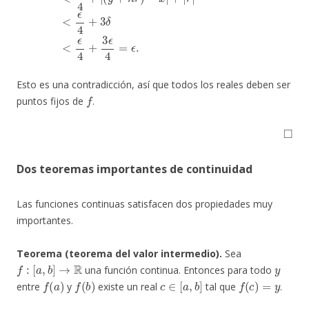
Esto es una contradicción, así que todos los reales deben ser
f
puntos fijos de
.
◻
Dos teoremas importantes de continuidad
Las funciones continuas satisfacen dos propiedades muy
importantes.
Teorema (teorema del valor intermedio).
Sea
f
:
[
a
,
b
]
→
R
y
una función continua. Entonces para todo
f
(
a
)
f
(
b
)
c
∈
[
a
,
b
]
f
(
c
)
=
y
entre
y
existe un real
tal que
.