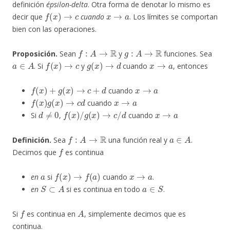
definición
épsilon-delta
. Otra forma de denotar lo mismo es
f
(
x
)
→
c
x
→
a
decir que
cuando
. Los límites se comportan
bien con las operaciones.
f
:
A
→
R
g
:
A
→
R
Proposición.
Sean
y
funciones. Sea
a
∈
A
f
(
x
)
→
c
g
(
x
)
→
d
x
→
a
. Si
y
cuando
, entonces
f
(
x
)
+
g
(
x
)
→
c
+
d
x
→
a
cuando
f
(
x
)
g
(
x
)
→
c
d
x
→
a
cuando
d
≠
0
f
(
x
)
/
g
(
x
)
→
c
/
d
x
→
a
Si
,
cuando
f
:
A
→
R
a
∈
A
Definición.
Sea
una función real y
.
f
Decimos que
es continua
a
f
(
x
)
→
f
(
a
)
x
→
a
en
si
cuando
.
S
⊂
A
a
∈
S
en
si es continua en todo
.
f
A
Si
es continua en
, simplemente decimos que es
continua.