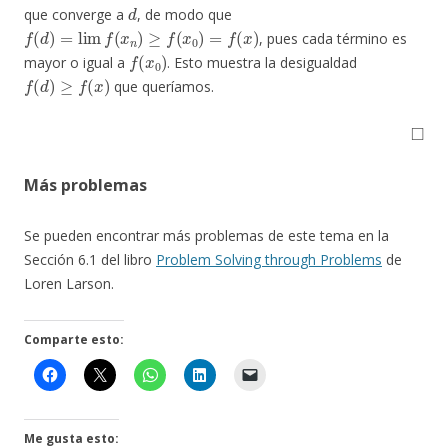
d
que converge a
, de modo que
f
(
d
)
=
lim
f
(
x
n
)
≥
f
(
x
0
)
=
f
(
x
)
, pues cada término es
f
(
x
0
)
mayor o igual a
. Esto muestra la desigualdad
f
(
d
)
≥
f
(
x
)
que queríamos.
◻
Más problemas
Se pueden encontrar más problemas de este tema en la
Sección 6.1 del libro
Problem Solving through Problems
de
Loren Larson.
Comparte esto:
Me gusta esto: