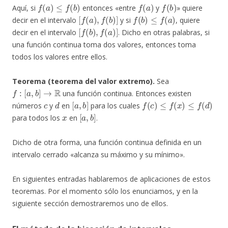
f
(
a
)
≤
f
(
b
)
f
(
a
)
f
(
b
)
Aquí, si
entonces «entre
y
» quiere
[
f
(
a
)
,
f
(
b
)
]
f
(
b
)
≤
f
(
a
)
decir en el intervalo
y si
, quiere
[
f
(
b
)
,
f
(
a
)
]
decir en el intervalo
. Dicho en otras palabras, si
una función continua toma dos valores, entonces toma
todos los valores entre ellos.
Teorema (teorema del valor extremo).
Sea
f
:
[
a
,
b
]
→
R
una función continua. Entonces existen
c
d
[
a
,
b
]
f
(
c
)
≤
f
(
x
)
≤
f
(
d
)
números
y
en
para los cuales
x
[
a
,
b
]
para todos los
en
.
Dicho de otra forma, una función continua definida en un
intervalo cerrado «alcanza su máximo y su mínimo».
En siguientes entradas hablaremos de aplicaciones de estos
teoremas. Por el momento sólo los enunciamos, y en la
siguiente sección demostraremos uno de ellos.