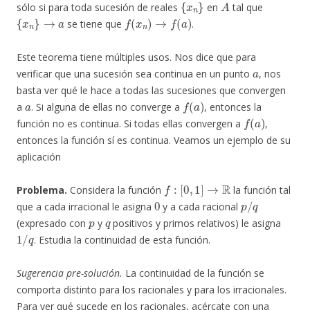
sólo si para toda sucesión de reales
en
tal que
{
x
n
}
→
a
f
(
x
n
)
→
f
(
a
)
se tiene que
.
Este teorema tiene múltiples usos. Nos dice que para
a
verificar que una sucesión sea continua en un punto
, nos
basta ver qué le hace a todas las sucesiones que convergen
a
f
(
a
)
a
. Si alguna de ellas no converge a
, entonces la
f
(
a
)
función no es continua. Si todas ellas convergen a
,
entonces la función sí es continua. Veamos un ejemplo de su
aplicación
f
:
[
0
,
1
]
→
R
Problema.
Considera la función
la función tal
0
p
/
q
que a cada irracional le asigna
y a cada racional
p
q
(expresado con
y
positivos y primos relativos) le asigna
1
/
q
. Estudia la continuidad de esta función.
Sugerencia pre-solución.
La continuidad de la función se
comporta distinto para los racionales y para los irracionales.
Para ver qué sucede en los racionales, acércate con una