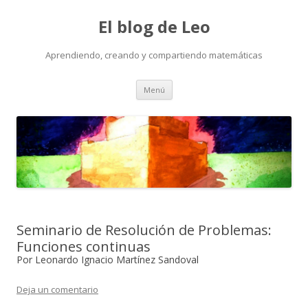
El blog de Leo
Aprendiendo, creando y compartiendo matemáticas
Saltar
Menú
al
contenido
Seminario de Resolución de Problemas:
Funciones continuas
Por Leonardo Ignacio Martínez Sandoval
Deja un comentario