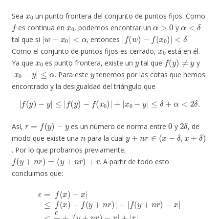
x
0
Sea
un punto frontera del conjunto de puntos fijos. Como
f
x
0
α
>
0
α
<
δ
es continua en
, podemos encontrar un
y
|
w
−
x
0
|
<
α
|
f
(
w
)
−
f
(
x
0
)
|
<
δ
tal que si
, entonces
.
x
0
Como el conjunto de puntos fijos es cerrado,
está en él.
x
0
y
f
(
y
)
≠
y
Ya que
es punto frontera, existe un
tal que
y
|
x
0
−
y
|
≤
α
y
. Para este
tenemos por las cotas que hemos
encontrado y la desigualdad del triángulo que
|
f
(
y
)
−
y
|
≤
|
f
(
y
)
−
f
(
x
0
)
|
+
|
x
0
−
y
|
≤
δ
+
α
<
2
δ
.
r
=
f
(
y
)
−
y
0
2
δ
Así,
es un número de norma entre
y
, de
n
y
+
n
r
∈
(
x
−
δ
,
x
+
δ
)
modo que existe una
para la cual
. Por lo que probamos previamente,
f
(
y
+
n
r
)
=
(
y
+
n
r
)
+
r
. A partir de todo esto
concluimos que:
ϵ
=
|
f
(
x
)
−
x
|
≤
−
|
f
x
(
|
x
+
)
−
|
f
r
(
|
y
<
+
ϵ
n
4
r
+
)
|
3
+
δ
|
<
f
(
ϵ
y
4
+
+
n
3
r
ϵ
)
−
4
x
=
|
ϵ
<
.
ϵ
4
+
|
(
y
+
n
r
)