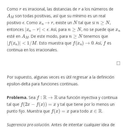
r
r
Como
es irracional, las distancias de
a los números de
A
M
son todas positivas, así que su mínimo es un real
ϵ
x
n
→
r
N
n
≥
N
positivo
. Como
, existe un
tal que si
,
|
x
n
−
r
|
<
ϵ
n
≥
N
x
n
entonces
. Así, para
, no se puede que
A
M
n
≥
N
esté en
. De este modo, para
tenemos que
|
f
(
x
n
)
|
<
1
/
M
f
(
x
n
)
→
0
f
. Esto muestra que
. Así,
es
continua en los irracionales.
◻
Por supuesto, algunas veces es útil regresar a la definición
epsilon-delta para funciones continuas.
f
:
R
→
R
Problema.
Sea
una función inyectiva y continua
f
(
2
x
−
f
(
x
)
)
=
x
tal que
y tal que tiene por lo menos un
f
(
x
)
=
x
x
∈
R
punto fijo. Muestra que
para todo
.
Sugerencia pre-solución.
Antes de intentar cualquier idea de