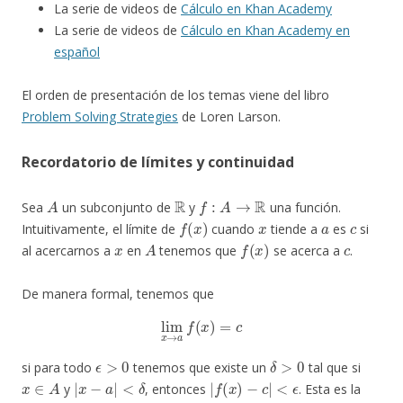
La serie de videos de
Cálculo en Khan Academy
La serie de videos de
Cálculo en Khan Academy en
español
El orden de presentación de los temas viene del libro
Problem Solving Strategies
de Loren Larson.
Recordatorio de límites y continuidad
A
R
f
:
A
→
R
Sea
un subconjunto de
y
una función.
f
(
x
)
x
a
c
Intuitivamente, el límite de
cuando
tiende a
es
si
x
A
f
(
x
)
c
al acercarnos a
en
tenemos que
se acerca a
.
De manera formal, tenemos que
lim
x
→
a
f
(
x
)
=
c
ϵ
>
0
δ
>
0
si para todo
tenemos que existe un
tal que si
x
∈
A
|
x
−
a
|
<
δ
|
f
(
x
)
−
c
|
<
ϵ
y
, entonces
. Esta es la