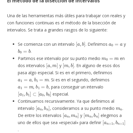
El método de la bisección de intervalos
Una de las herramientas más útiles para trabajar con reales y
con funciones continuas es el método de la bisección de
intervalos. Se trata a grandes rasgos de lo siguiente:
[
a
,
b
]
a
0
=
a
Se comienza con un intervalo
. Definimos
y
b
0
=
b
.
m
0
=
m
Partimos ese intervalo por su punto medio
en
[
a
,
m
]
[
m
,
b
]
dos intervalos
y
. En alguno de esos dos
pasa algo especial. Si es en el primero, definimos
a
1
=
a
b
1
=
m
,
. Si es en el segundo, definimos
a
1
=
m
b
1
=
b
,
, para conseguir un intervalo
[
a
1
,
b
1
]
⊂
[
a
0
,
b
0
]
especial.
Continuamos recursivamente. Ya que definimos al
[
a
n
,
b
n
]
m
n
intervalo
, consideramos a su punto medio
.
[
a
n
,
m
n
]
[
m
n
,
b
n
]
De entre los intervalos
y
elegimos a
[
a
n
+
1
,
b
n
+
1
]
uno de ellos que sea «especial» para definir
.