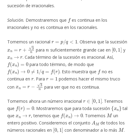
sucesión de irracionales.
f
Solución.
Demostraremos que
es continua en los
irracionales y no es continua en los racionales.
r
=
p
/
q
<
1
Tomemos un racional
. Observa que la sucesión
x
n
=
r
+
3
n
n
[
0
,
1
]
para
suficientemente grande cae en
y
x
n
→
r
. Cada término de la sucesión es irracional. Así,
f
(
x
n
)
=
0
para todo término, de modo que
f
(
x
n
)
→
0
≠
1
/
q
=
f
(
r
)
f
. Esto muestra que
no es
r
r
=
1
continua en
. Para
podemos hacer el mismo truco
x
n
=
r
−
3
n
con
para ver que no es continua.
r
∈
[
0
,
1
]
Tomemos ahora un número irracional
. Tenemos
f
(
r
)
=
0
{
x
n
}
que
. Mostraremos que para toda sucesión
tal
x
n
→
r
f
(
x
n
)
→
0
M
que
, tenemos que
. Tomemos
un
A
M
entero positivo. Consideremos el conjunto
de todos los
[
0
,
1
]
M
números racionales en
con denominador a lo más
.