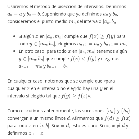
Usaremos el método de bisección de intervalos. Definimos
a
0
=
a
b
0
=
b
a
n
b
n
y
. Suponiendo que ya definimos
y
,
m
n
[
a
n
,
b
n
]
consideremos el punto medio
del intervalo
.
x
[
a
n
,
m
n
]
f
(
x
)
≥
f
(
y
)
Si algún
en
cumple que
para
y
∈
[
m
n
,
b
n
]
a
n
+
1
=
a
n
b
n
+
1
=
m
n
todo
, elegimos
y
.
x
[
a
n
,
m
n
]
En otro caso, para todo
en
tenemos algún
y
∈
[
m
n
,
b
n
]
f
(
x
)
<
f
(
y
)
que cumple
y elegimos
a
n
+
1
=
m
n
b
n
+
1
=
b
n
y
.
En cualquier caso, notemos que se cumple que «para
x
y
cualquier
en el intervalo no elegido hay una
en el
f
(
y
)
≥
f
(
x
)
intervalo sí elegido tal que
».
{
a
n
}
{
b
n
}
Como discutimos anteriormente, las sucesiones
y
d
f
(
d
)
≥
f
(
x
)
convergen a un mismo límite
. Afirmamos que
x
[
a
,
b
]
x
=
d
x
≠
d
para todo
en
. Si
, esto es claro. Si no,
y
x
0
=
x
definimos
.