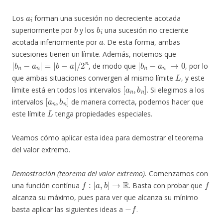
a
i
Los
forman una sucesión no decreciente acotada
b
b
i
superiormente por
y los
una sucesión no creciente
a
acotada inferiormente por
. De esta forma, ambas
sucesiones tienen un límite. Además, notemos que
|
b
n
−
a
n
|
=
|
b
−
a
|
/
2
n
|
→
b
0
n
−
a
n
|
, de modo que
, por lo
L
que ambas situaciones convergen al mismo límite
, y este
[
a
n
,
b
n
]
límite está en todos los intervalos
. Si elegimos a los
[
a
n
,
b
n
]
intervalos
de manera correcta, podemos hacer que
L
este límite
tenga propiedades especiales.
Veamos cómo aplicar esta idea para demostrar el teorema
del valor extremo.
Demostración (teorema del valor extremo).
Comenzamos con
f
:
[
a
,
b
]
→
R
f
una función contínua
. Basta con probar que
alcanza su máximo, pues para ver que alcanza su mínimo
−
f
basta aplicar las siguientes ideas a
.