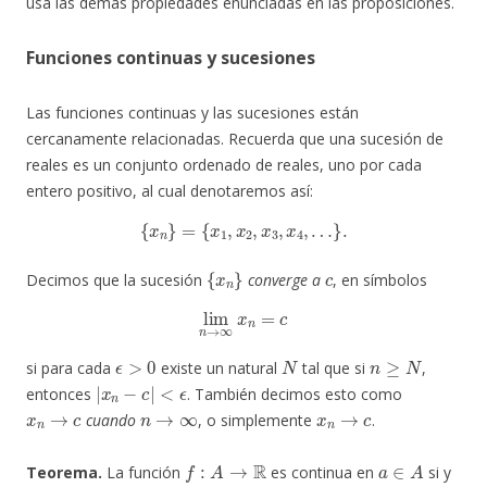
usa las demás propiedades enunciadas en las proposiciones.
Funciones continuas y sucesiones
Las funciones continuas y las sucesiones están
cercanamente relacionadas. Recuerda que una sucesión de
reales es un conjunto ordenado de reales, uno por cada
entero positivo, al cual denotaremos así:
{
x
n
}
=
{
x
1
,
x
2
,
x
3
,
x
4
,
…
}
.
{
x
n
}
c
Decimos que la sucesión
converge a
, en símbolos
lim
n
→
∞
x
n
=
c
ϵ
>
0
N
n
≥
N
si para cada
existe un natural
tal que si
,
|
x
n
−
c
|
<
ϵ
entonces
. También decimos esto como
x
n
→
c
n
→
∞
x
n
→
c
cuando
, o simplemente
.
f
:
A
→
R
a
∈
A
Teorema.
La función
es continua en
si y
{
x
n
}
A