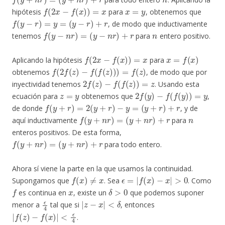
f
(
2
x
−
f
(
x
)
)
=
x
x
=
y
hipótesis
para
, obtenemos que
f
(
y
−
r
)
=
y
=
(
y
−
r
)
+
r
, de modo que inductivamente
f
(
y
−
n
r
)
=
(
y
−
n
r
)
+
r
n
tenemos
para
entero positivo.
f
(
2
x
−
f
(
x
)
)
=
x
x
=
f
(
x
)
Aplicando la hipótesis
para
f
(
2
f
(
z
)
−
f
(
f
(
z
)
)
)
=
f
(
z
)
obtenemos
, de modo que por
2
f
(
z
)
−
f
(
f
(
z
)
)
=
z
inyectividad tenemos
. Usando esta
z
=
y
2
f
(
y
)
−
f
(
f
(
y
)
)
=
y
ecuación para
obtenemos que
,
f
(
y
+
r
)
=
2
(
y
+
r
)
−
y
=
(
y
+
r
)
+
r
de donde
, y de
f
(
y
+
n
r
)
=
(
y
+
n
r
)
+
r
n
aquí inductivamente
para
enteros positivos. De esta forma,
f
(
y
+
n
r
)
=
(
y
+
n
r
)
+
r
para todo entero.
Ahora sí viene la parte en la que usamos la continuidad.
f
(
x
)
≠
x
ϵ
=
|
f
(
x
)
−
x
|
>
0
Supongamos que
. Sea
. Como
f
x
δ
>
0
es continua en
, existe un
que podemos suponer
ϵ
4
|
z
−
x
|
<
δ
menor a
tal que si
, entonces
|
f
(
z
)
−
f
(
x
)
|
<
ϵ
4
.