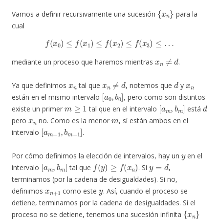
{
x
n
}
Vamos a definir recursivamente una sucesión
para la
cual
f
(
x
0
)
≤
f
(
x
1
)
≤
f
(
x
2
)
≤
f
(
x
3
)
≤
…
x
n
≠
d
mediante un proceso que haremos mientras
.
x
n
x
n
≠
d
d
x
n
Ya que definimos
tal que
, notemos que
y
[
a
0
,
b
0
]
están en el mismo intervalo
, pero como son distintos
m
≥
1
[
a
m
,
b
m
]
d
existe un primer
tal que en el intervalo
está
x
n
m
pero
no. Como es la menor
, sí están ambos en el
[
a
m
−
1
,
b
m
−
1
]
intervalo
.
y
Por cómo definimos la elección de intervalos, hay un
en el
[
a
m
,
b
m
]
f
(
y
)
≥
f
(
x
n
)
y
=
d
intervalo
tal que
. Si
,
terminamos (por la cadena de desigualdades). Si no,
x
n
+
1
y
definimos
como este
. Así, cuando el proceso se
detiene, terminamos por la cadena de desigualdades. Si el
{
x
n
}
proceso no se detiene, tenemos una sucesión infinita