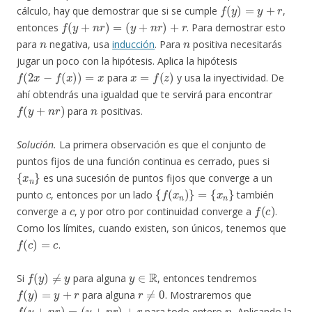
f
(
y
)
=
y
+
r
cálculo, hay que demostrar que si se cumple
,
f
(
y
+
n
r
)
=
(
y
+
n
r
)
+
r
entonces
. Para demostrar esto
n
n
para
negativa, usa
inducción
. Para
positiva necesitarás
jugar un poco con la hipótesis. Aplica la hipótesis
f
(
2
x
−
f
(
x
)
)
=
x
x
=
f
(
z
)
para
y usa la inyectividad. De
ahí obtendrás una igualdad que te servirá para encontrar
f
(
y
+
n
r
)
n
para
positivas.
Solución.
La primera observación es que el conjunto de
puntos fijos de una función continua es cerrado, pues si
{
x
n
}
es una sucesión de puntos fijos que converge a un
c
{
f
(
x
n
)
}
=
{
x
n
}
punto
, entonces por un lado
también
c
f
(
c
)
converge a
, y por otro por continuidad converge a
.
Como los límites, cuando existen, son únicos, tenemos que
f
(
c
)
=
c
.
f
(
y
)
≠
y
y
∈
R
Si
para alguna
, entonces tendremos
f
(
y
)
=
y
+
r
r
≠
0
para alguna
. Mostraremos que
f
(
y
+
n
r
)
=
(
y
+
n
r
)
+
r
n
para todo entero
. Aplicando la