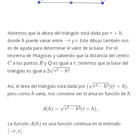
r
+
h
Notemos que la altura del triángulo está dada por
,
h
−
r
r
donde
puede variar entre
y
. Este dibujo también nos
es de ayuda para determinar el valor de la base. Por el
teorema de Pitágoras y sabiendo que la distancia del centro
C
R
Q
r
a los puntos
y
es igual a
, tenemos que la base del
2
r
2
−
h
2
triángulo es igual a
.
(
r
2
−
h
2
)
(
r
+
h
)
Así, el área del triángulo está dada por
,
h
h
pero como
varía, nos conviene ver el área en función de
.
A
(
h
)
=
r
2
−
h
2
(
r
+
h
)
,
A
(
h
)
La función
es una función continua en el intervalo
[
−
r
,
r
]
.