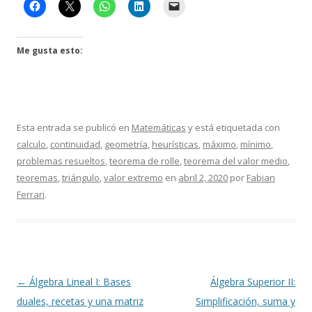
Me gusta esto:
Esta entrada se publicó en
Matemáticas
y está etiquetada con
calculo
,
continuidad
,
geometría
,
heurísticas
,
máximo
,
mínimo
,
problemas resueltos
,
teorema de rolle
,
teorema del valor medio
,
teoremas
,
triángulo
,
valor extremo
en
abril 2, 2020
por
Fabian
Ferrari
.
Navegación
←
Álgebra Lineal I: Bases
Álgebra Superior II:
de
duales, recetas y una matriz
Simplificación, suma y