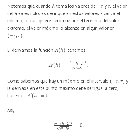
h
−
r
r
Notemos que cuando
toma los valores de
y
, el valor
del área es nulo, es decir que en estos valores alcanza el
mínimo, lo cual quiere decir que por el teorema del valor
extremo, el valor máximo lo alcanza en algún valor en
(
−
r
,
r
)
.
A
(
h
)
Si derivamos la función
, tenemos
(
h
)
=
r
2
−
r
h
−
A
2
′
h
2
r
2
−
h
2
.
(
−
r
,
r
)
Como sabemos que hay un máximo en el intervalo
y
la derivada en este punto máximo debe ser igual a cero,
A
′
(
h
)
=
0
hacemos
.
Así,
r
2
−
r
h
−
2
h
2
r
2
−
h
2
=
0.