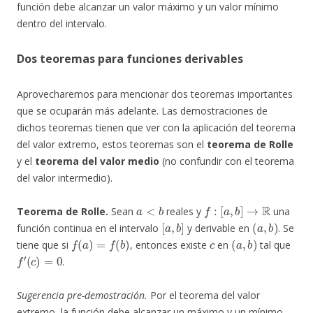
función debe alcanzar un valor máximo y un valor mínimo
dentro del intervalo.
Dos teoremas para funciones derivables
Aprovecharemos para mencionar dos teoremas importantes
que se ocuparán más adelante. Las demostraciones de
dichos teoremas tienen que ver con la aplicación del teorema
del valor extremo, estos teoremas son el
teorema de Rolle
y el
teorema del valor medio
(no confundir con el teorema
del valor intermedio).
a
<
b
f
:
[
a
,
b
]
→
R
Teorema de Rolle.
Sean
reales y
una
[
a
,
b
]
(
a
,
b
)
función continua en el intervalo
y derivable en
. Se
f
(
a
)
=
f
(
b
)
c
(
a
,
b
)
tiene que si
, entonces existe
en
tal que
f
′
(
c
)
=
0
.
Sugerencia pre-demostración.
Por el teorema del valor
extremo, la función debe alcanzar un máximo y un mínimo