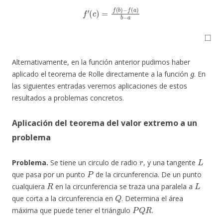
−
f
′
f
(
c
(
a
)
=
)
b
f
(
−
b
a
)
◻
Alternativamente, en la función anterior pudimos haber
g
aplicado el teorema de Rolle directamente a la función
. En
las siguientes entradas veremos aplicaciones de estos
resultados a problemas concretos.
Aplicación del teorema del valor extremo a un
problema
r
L
Problema.
Se tiene un circulo de radio
, y una tangente
P
que pasa por un punto
de la circunferencia. De un punto
R
L
cualquiera
en la circunferencia se traza una paralela a
Q
que corta a la circunferencia en
. Determina el área
P
Q
R
máxima que puede tener el triángulo
.