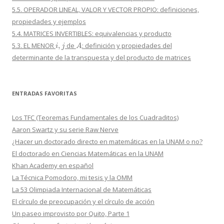
5.5. OPERADOR LINEAL, VALOR Y VECTOR PROPIO: definiciones,
propiedades y ejemplos
5.4. MATRICES INVERTIBLES: equivalencias y producto
i
,
j
A
5.3. EL MENOR
de
: definición y propiedades del
determinante de la transpuesta y del producto de matrices
ENTRADAS FAVORITAS
Los TFC (Teoremas Fundamentales de los Cuadraditos)
Aaron Swartz y su serie Raw Nerve
¿Hacer un doctorado directo en matemáticas en la UNAM o no?
El doctorado en Ciencias Matemáticas en la UNAM
Khan Academy en español
La Técnica Pomodoro, mi tesis y la OMM
La 53 Olimpiada Internacional de Matemáticas
El círculo de preocupación y el círculo de acción
Un paseo improvisto por Quito, Parte 1