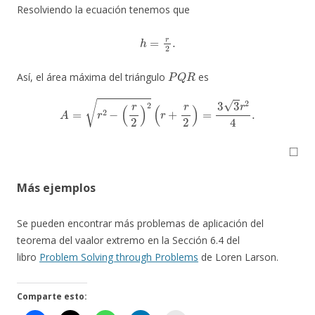
Resolviendo la ecuación tenemos que
h
=
r
2
.
P
Q
R
Así, el área máxima del triángulo
es
A
=
r
2
−
(
r
2
)
2
(
r
+
r
2
)
=
3
3
r
2
4
.
◻
Más ejemplos
Se pueden encontrar más problemas de aplicación del
teorema del vaalor extremo en la Sección 6.4 del
libro
Problem Solving through Problems
de Loren Larson.
Comparte esto: