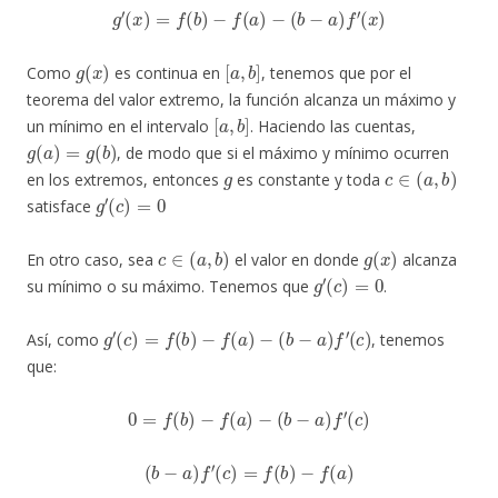
g
′
(
x
)
=
f
(
b
)
−
f
(
a
)
−
(
b
−
a
)
f
′
(
x
)
g
(
x
)
[
a
,
b
]
Como
es continua en
, tenemos que por el
teorema del valor extremo, la función alcanza un máximo y
[
a
,
b
]
un mínimo en el intervalo
. Haciendo las cuentas,
g
(
a
)
=
g
(
b
)
, de modo que si el máximo y mínimo ocurren
g
c
∈
(
a
,
b
)
en los extremos, entonces
es constante y toda
g
′
(
c
)
=
0
satisface
c
∈
(
a
,
b
)
g
(
x
)
En otro caso, sea
el valor en donde
alcanza
g
′
(
c
)
=
0
su mínimo o su máximo. Tenemos que
.
g
′
(
c
)
=
f
(
b
)
−
f
(
a
)
−
(
b
−
a
)
f
′
(
c
)
Así, como
, tenemos
que:
0
=
f
(
b
)
−
f
(
a
)
−
(
b
−
a
)
f
′
(
c
)
(
b
−
a
)
f
′
(
c
)
=
f
(
b
)
−
f
(
a
)