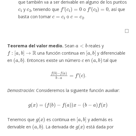
que también va a ser derivable en alguno de los puntos
c
1
c
2
f
′
(
c
1
)
=
0
f
′
(
c
2
)
=
0
y
, teniendo que
o
, así que
c
=
c
1
c
=
c
2
basta con tomar
o
.
◻
a
<
b
Teorema del valor medio.
Sean
reales y
f
:
[
a
,
b
]
→
R
[
a
,
b
]
una función continua en
y diferenciable
(
a
,
b
)
c
(
a
,
b
)
en
. Entonces existe un número
en
tal que
f
(
b
)
−
f
(
a
(
c
)
)
b
−
a
=
f
′
.
Demostración:
Consideremos la siguiente función auxiliar:
g
(
x
)
=
(
f
(
b
)
−
f
(
a
)
)
x
−
(
b
−
a
)
f
(
x
)
g
(
x
)
[
a
,
b
]
Tenemos que
es continua en
y además es
(
a
,
b
)
g
(
x
)
derivable en
. La derivada de
está dada por