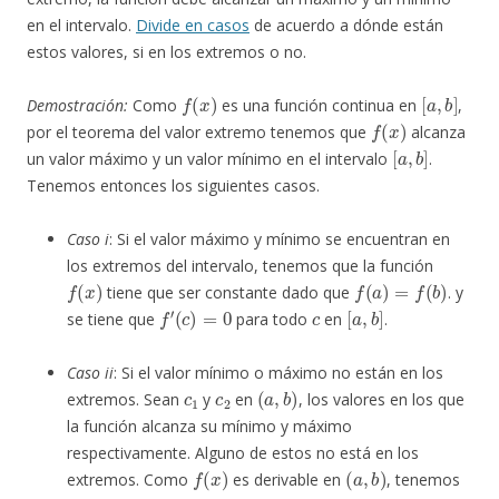
en el intervalo.
Divide en casos
de acuerdo a dónde están
estos valores, si en los extremos o no.
f
(
x
)
[
a
,
b
]
Demostración:
Como
es una función continua en
,
f
(
x
)
por el teorema del valor extremo tenemos que
alcanza
[
a
,
b
]
un valor máximo y un valor mínimo en el intervalo
.
Tenemos entonces los siguientes casos.
Caso i
: Si el valor máximo y mínimo se encuentran en
los extremos del intervalo, tenemos que la función
f
(
x
)
f
(
a
)
=
f
(
b
)
tiene que ser constante dado que
. y
f
′
(
c
)
=
0
c
[
a
,
b
]
se tiene que
para todo
en
.
Caso ii
: Si el valor mínimo o máximo no están en los
c
1
c
2
(
a
,
b
)
extremos. Sean
y
en
, los valores en los que
la función alcanza su mínimo y máximo
respectivamente. Alguno de estos no está en los
f
(
x
)
(
a
,
b
)
extremos. Como
es derivable en
, tenemos