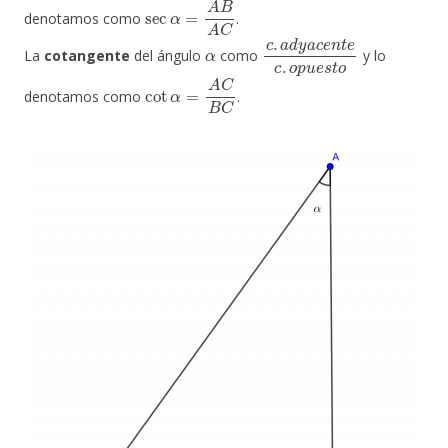
sec
α
=
A
B
A
C
denotamos como
.
α
c
.
a
d
y
a
c
e
n
t
e
c
.
o
p
u
e
s
t
o
La
cotangente
del ángulo
como
y lo
cot
α
=
A
C
B
C
denotamos como
.