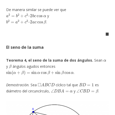
De manera similar se puede ver que
a
2
=
b
2
+
c
2
–
2
b
c
cos
α
y
b
2
=
a
2
+
c
2
–
2
a
c
cos
β
.
◼
El seno de la suma
α
Teorema 4, el seno de la suma de dos ángulos.
Sean
β
y
ángulos agudos entonces
sin
(
α
+
β
)
=
sin
α
cos
β
+
sin
β
cos
α
.
◻
A
B
C
D
B
D
=
1
Demostración.
Sea
cíclico tal que
es
∠
D
B
A
=
α
∠
C
B
D
=
β
diámetro del circuncírculo,
y
.