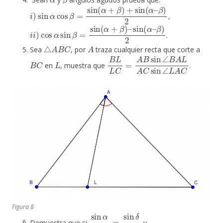
i
)
sin
α
cos
β
=
sin
(
α
+
β
)
+
sin
(
α
–
β
)
2
,
i
i
)
cos
α
sin
β
=
sin
(
α
+
β
)
–
sin
(
α
–
β
)
2
.
△
A
B
C
A
Sea
, por
traza cualquier recta que corte a
B
C
L
B
L
L
C
=
A
B
sin
∠
B
A
L
A
C
sin
∠
L
A
C
en
, muestra que
.
Figura 8
sin
α
sin
β
=
sin
δ
sin
γ
Demuestra que si
y