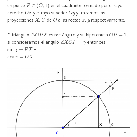
P
∈
(
O
,
1
)
un punto
en el cuadrante formado por el rayo
O
x
O
y
derecho
y el rayo superior
y trazamos las
X
Y
O
x
y
proyecciones
,
de
a las rectas
,
respectivamente.
△
O
P
X
O
P
=
1
El triángulo
es rectángulo y su hipotenusa
,
∠
X
O
P
=
γ
si consideramos el ángulo
entonces
sin
γ
=
P
X
y
cos
γ
=
O
X
.