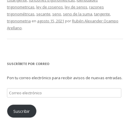
cotangente
,
funciones trigonométricas
,
identidades
trigonometricas
,
ley de cosenos
,
ley de senos
,
razones
trigonométricas
,
secante
,
seno
,
seno de la suma
,
tangente
,
trigonometria
en
agosto 15, 2021
por
Rubén Alexander Ocampo
Arellano
.
SUSCRÍBETE POR CORREO
Pon tu correo electrónico para recibir avisos de nuevas entradas.
Correo
electrónico
Suscribir