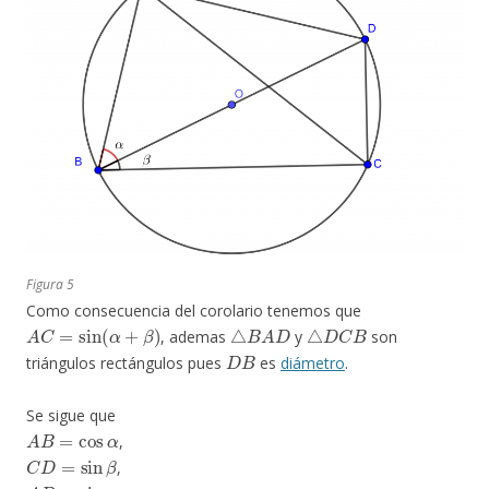
Figura 5
Como consecuencia del corolario tenemos que
A
C
=
sin
(
α
+
β
)
△
B
A
D
△
D
C
B
, ademas
y
son
D
B
triángulos rectángulos pues
es
diámetro
.
Se sigue que
A
B
=
cos
α
,
C
D
=
sin
β
,
A
D
=
sin
α