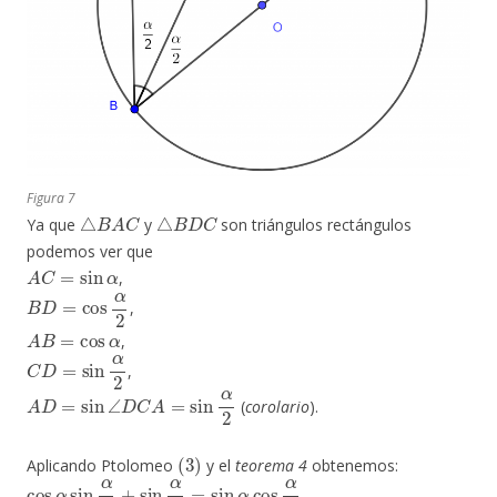
Figura 7
△
B
A
C
△
B
D
C
Ya que
y
son triángulos rectángulos
podemos ver que
A
C
=
sin
α
,
B
D
=
cos
α
2
,
A
B
=
cos
α
,
C
D
=
sin
α
2
,
A
D
=
sin
∠
D
C
A
=
sin
α
2
(
corolario
).
(
3
)
Aplicando Ptolomeo
y el
teorema 4
obtenemos:
cos
α
sin
α
2
+
sin
α
2
=
sin
α
cos
α
2