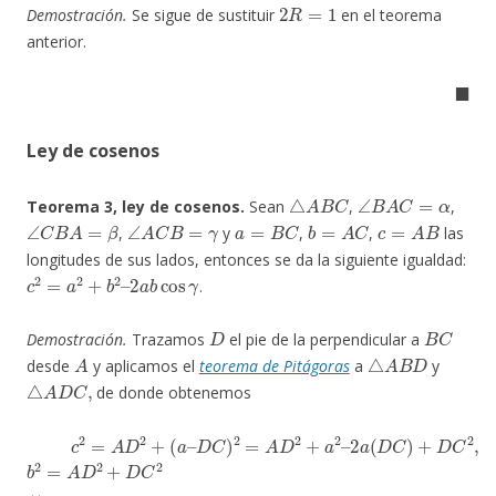
2
R
=
1
Demostración.
Se sigue de sustituir
en el teorema
anterior.
◼
Ley de cosenos
△
A
B
C
∠
B
A
C
=
α
Teorema 3, ley de cosenos.
Sean
,
,
∠
C
B
A
=
β
∠
A
C
B
=
γ
a
=
B
C
b
=
A
C
c
=
A
B
,
y
,
,
las
longitudes de sus lados, entonces se da la siguiente igualdad:
c
2
=
a
2
+
b
2
–
2
a
b
cos
γ
.
D
B
C
Demostración.
Trazamos
el pie de la perpendicular a
A
△
A
B
D
desde
y aplicamos el
teorema de Pitágoras
a
y
△
A
D
C
,
de donde obtenemos
(1)
c
2
=
A
D
2
+
(
a
–
D
C
)
2
=
A
D
2
+
a
2
–
2
a
(
D
C
)
+
D
C
2
,
b
2
=
A
D
2
+
D
C
2
⇔