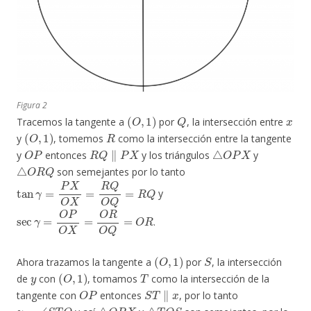
Figura 2
(
O
,
1
)
Q
x
Tracemos la tangente a
por
, la intersección entre
(
O
,
1
)
R
y
, tomemos
como la intersección entre la tangente
O
P
R
Q
∥
P
X
△
O
P
X
y
entonces
y los triángulos
y
△
O
R
Q
son semejantes por lo tanto
tan
γ
=
P
X
O
X
=
R
Q
O
Q
=
R
Q
y
sec
γ
=
O
P
O
X
=
O
R
O
Q
=
O
R
.
(
O
,
1
)
S
Ahora trazamos la tangente a
por
, la intersección
y
(
O
,
1
)
T
de
con
, tomamos
como la intersección de la
O
P
S
T
∥
x
tangente con
entonces
, por lo tanto
γ
=
∠
S
T
O
△
O
P
X
△
T
O
S