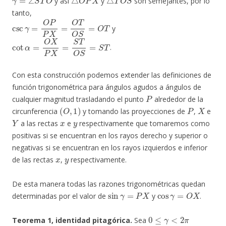
y así
y
son semejantes, por lo
tanto,
csc
γ
=
O
P
P
X
=
O
T
O
S
=
O
T
y
cot
α
=
O
X
P
X
=
S
T
O
S
=
S
T
.
Con esta construcción podemos extender las definiciones de
función trigonométrica para ángulos agudos a ángulos de
P
cualquier magnitud trasladando el punto
alrededor de la
(
O
,
1
)
P
X
circunferencia
y tomando las proyecciones de
,
e
Y
x
y
a las rectas
e
respectivamente que tomaremos como
positivas si se encuentran en los rayos derecho y superior o
negativas si se encuentran en los rayos izquierdos e inferior
x
y
de las rectas
,
respectivamente.
De esta manera todas las razones trigonométricas quedan
sin
γ
=
P
X
cos
γ
=
O
X
determinadas por el valor de
y
.
0
≤
γ
<
2
π
Teorema 1,
identidad pitagórica.
Sea