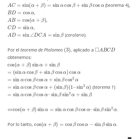
A
C
=
sin
(
α
+
β
)
=
sin
α
cos
β
+
sin
β
cos
α
(teorema 4),
B
D
=
cos
α
,
A
B
=
cos
(
α
+
β
)
,
C
D
=
sin
α
,
A
D
=
sin
∠
D
C
A
=
sin
β
(
corolario
).
(
3
)
◻
A
B
C
D
Por el
teorema de Ptolomeo
, aplicado a
obtenemos:
cos
(
α
+
β
)
sin
α
+
sin
β
=
(
sin
α
cos
β
+
sin
β
cos
α
)
cos
α
=
sin
α
cos
β
cos
α
+
sin
β
cos
2
α
=
sin
α
cos
β
cos
α
+
(
sin
β
)
(
1
–
sin
2
α
)
(
teorema 1
)
=
sin
α
cos
β
cos
α
–
sin
β
sin
2
α
+
sin
β
.
⇔
cos
(
α
+
β
)
sin
α
=
sin
α
cos
β
cos
α
–
sin
β
sin
2
α
.
cos
(
α
+
β
)
=
cos
β
cos
α
−
sin
β
sin
α
Por lo tanto,
.
◼