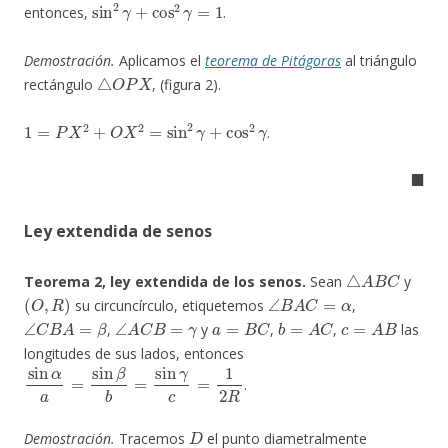
sin
2
γ
+
cos
2
γ
=
1
entonces,
.
Demostración.
Aplicamos el
teorema de Pitágoras
al triángulo
△
O
P
X
rectángulo
, (figura 2).
1
=
P
X
2
+
O
X
2
=
sin
2
γ
+
cos
2
γ
.
◼
Ley extendida de senos
△
A
B
C
Teorema 2, ley extendida de los senos.
Sean
y
(
O
,
R
)
∠
B
A
C
=
α
su circuncírculo, etiquetemos
,
∠
C
B
A
=
β
∠
A
C
B
=
γ
a
=
B
C
b
=
A
C
c
=
A
B
,
y
,
,
las
longitudes de sus lados, entonces
sin
α
a
=
sin
β
b
=
sin
γ
c
=
1
2
R
.
D
Demostración.
Tracemos
el punto diametralmente