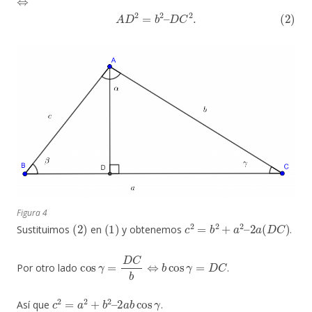
(2)
A
D
2
=
b
2
–
D
C
2
.
Figura 4
(
2
)
(
1
)
c
2
=
b
2
+
a
2
–
2
a
(
D
C
)
Sustituimos
en
y obtenemos
.
cos
γ
=
D
C
b
⇔
b
cos
γ
=
D
C
Por otro lado
.
c
2
=
a
2
+
b
2
–
2
a
b
cos
γ
Así que
.