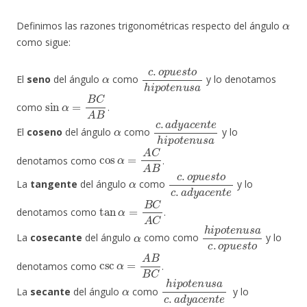
α
Definimos las razones trigonométricas respecto del ángulo
como sigue:
α
c
.
o
p
u
e
s
t
o
h
i
p
o
t
e
n
u
s
a
El
seno
del ángulo
como
y lo denotamos
sin
α
=
B
C
A
B
como
.
α
c
.
a
d
y
a
c
e
n
t
e
h
i
p
o
t
e
n
u
s
a
El
coseno
del ángulo
como
y lo
cos
α
=
A
C
A
B
denotamos como
.
α
c
.
o
p
u
e
s
t
o
c
.
a
d
y
a
c
e
n
t
e
La
tangente
del ángulo
como
y lo
tan
α
=
B
C
A
C
denotamos como
.
α
h
i
p
o
t
e
n
u
s
a
c
.
o
p
u
e
s
La
cosecante
del ángulo
como como
y lo
csc
α
=
A
B
B
C
denotamos como
.
α
h
i
p
o
t
e
n
u
s
a
c
.
a
d
y
a
c
e
n
t
e
La
secante
del ángulo
como
y lo