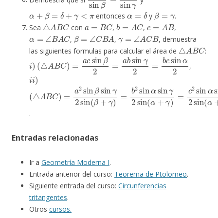
α
+
β
=
δ
+
γ
<
π
α
=
δ
β
=
γ
entonces
y
.
△
A
B
C
a
=
B
C
b
=
A
C
c
=
A
B
Sea
con
,
,
,
α
=
∠
B
A
C
β
=
∠
C
B
A
γ
=
∠
A
C
B
,
,
, demuestra
△
A
B
C
las siguientes formulas para calcular el área de
:
i
)
(
△
A
B
C
)
=
a
c
sin
β
2
=
a
b
sin
γ
2
=
b
c
sin
α
2
,
i
i
)
(
△
A
B
C
)
=
a
2
sin
β
sin
γ
2
sin
(
β
+
γ
)
=
b
2
sin
α
sin
γ
2
sin
(
α
+
γ
.
Entradas relacionadas
Ir a
Geometría Moderna I
.
Entrada anterior del curso:
Teorema de Ptolomeo
.
Siguiente entrada del curso:
Circunferencias
tritangentes
.
Otros
cursos.