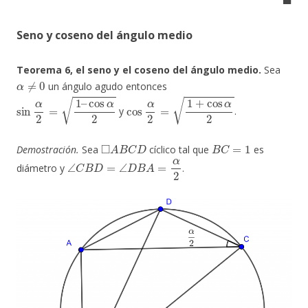
Seno y coseno del ángulo medio
Teorema 6, el seno y el coseno del ángulo medio.
Sea
α
≠
0
un ángulo agudo entonces
sin
α
2
=
1
–
cos
α
2
cos
α
2
=
1
+
cos
α
2
y
.
◻
A
B
C
D
B
C
=
1
Demostración.
Sea
cíclico tal que
es
∠
C
B
D
=
∠
D
B
A
=
α
2
diámetro y
.