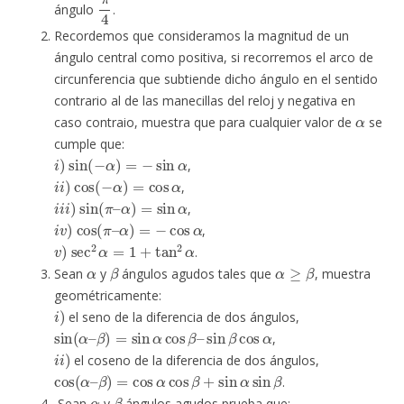
ángulo
.
Recordemos que consideramos la magnitud de un
ángulo central como positiva, si recorremos el arco de
circunferencia que subtiende dicho ángulo en el sentido
contrario al de las manecillas del reloj y negativa en
α
caso contraio, muestra que para cualquier valor de
se
cumple que:
i
)
sin
(
−
α
)
=
−
sin
α
,
i
i
)
cos
(
−
α
)
=
cos
α
,
i
i
i
)
sin
(
π
–
α
)
=
sin
α
,
i
v
)
cos
(
π
–
α
)
=
−
cos
α
,
v
)
sec
2
α
=
1
+
tan
2
α
.
α
β
α
≥
β
Sean
y
ángulos agudos tales que
, muestra
geométricamente:
i
)
el seno de la diferencia de dos ángulos,
sin
(
α
–
β
)
=
sin
α
cos
β
–
sin
β
cos
α
,
i
i
)
el coseno de la diferencia de dos ángulos,
cos
(
α
–
β
)
=
cos
α
cos
β
+
sin
α
sin
β
.
α
β
Sean
y
ángulos agudos prueba que: