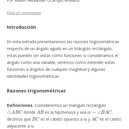
Por Rubén Alexander Ocampo Arellano
Deja un comentario
Introducción
En esta entrada presentaremos las razones trigonométricas
respecto de un ángulo agudo en un triángulo rectángulo,
estas pueden ser vistas como funciones si consideramos el
ángulo como una variable, veremos como extender estas
funciones a ángulos de cualquier magnitud y algunas
identidades trigonométricas.
Razones trigonométricas
Definiciones.
Consideremos un triángulo rectángulo
△
A
B
C
A
B
α
=
∠
B
A
C
donde
es la hipotenusa y sea
,
B
C
α
A
C
decimos que
es el cateto opuesto a
y
es el cateto
α
adyacente a
.