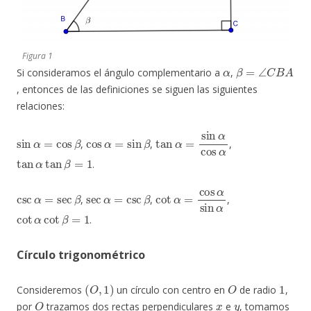
Figura 1
α
β
=
∠
C
B
A
Si consideramos el ángulo complementario a
,
, entonces de las definiciones se siguen las siguientes
relaciones:
sin
α
=
cos
β
cos
α
=
sin
β
tan
α
=
sin
α
cos
α
,
,
,
tan
α
tan
β
=
1
.
csc
α
=
sec
β
sec
α
=
csc
β
cot
α
=
cos
α
sin
α
,
,
,
cot
α
cot
β
=
1
.
Círculo trigonométrico
(
O
,
1
)
O
1
Consideremos
un círculo con centro en
de radio
,
O
x
y
por
trazamos dos rectas perpendiculares
e
, tomamos