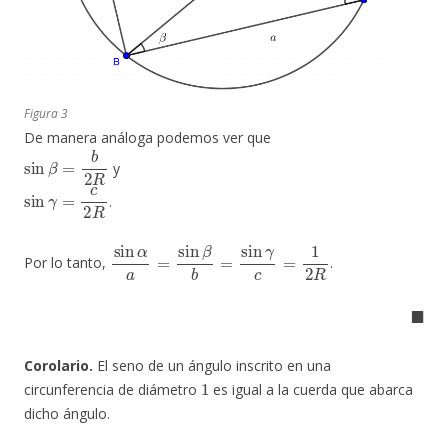
Figura 3
De manera análoga podemos ver que
sin
β
=
b
2
R
y
sin
γ
=
c
2
R
.
sin
α
a
=
sin
β
b
=
sin
γ
c
=
1
2
R
Por lo tanto,
.
◼
Corolario.
El seno de un ángulo inscrito en una
1
circunferencia de diámetro
es igual a la cuerda que abarca
dicho ángulo.