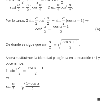
=
sin
(
α
2
+
α
2
)
cos
α
2
=
2
sin
α
2
cos
2
α
2
.
2
sin
α
2
cos
2
α
2
=
sin
α
2
(
cos
α
+
1
)
⇒
Por lo tanto,
(4)
cos
2
α
2
=
cos
α
+
1
2
.
cos
α
2
=
cos
α
+
1
2
De donde se sigue que
.
(
4
)
Ahora sustituimos la identidad pitagórica en la ecuación
y
obtenemos:
1
–
sin
2
α
2
=
cos
α
+
1
2
⇔
sin
α
2
=
1
–
cos
α
2
.
◼