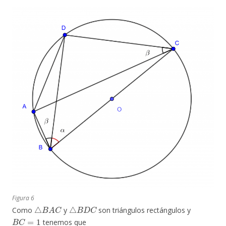
Figura 6
△
B
A
C
△
B
D
C
Como
y
son triángulos rectángulos y
B
C
=
1
tenemos que