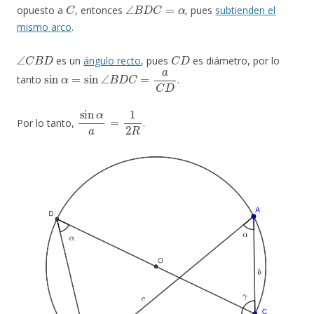
C
∠
B
D
C
=
α
opuesto a
, entonces
, pues
subtienden el
mismo arco
.
∠
C
B
D
C
D
es un
ángulo recto
, pues
es diámetro, por lo
sin
α
=
sin
∠
B
D
C
=
a
C
D
tanto
.
sin
α
a
=
1
2
R
Por lo tanto,
.