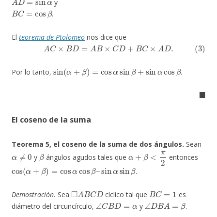
y
B
C
=
cos
β
.
El
teorema de Ptolomeo
nos dice que
(3)
A
C
×
B
D
=
A
B
×
C
D
+
B
C
×
A
D
.
sin
(
α
+
β
)
=
cos
α
sin
β
+
sin
α
cos
β
Por lo tanto,
.
◼
El coseno de la suma
Teorema 5, el coseno de la suma de dos ángulos.
Sean
α
≠
0
β
α
+
β
<
π
2
y
ángulos agudos tales que
entonces
cos
(
α
+
β
)
=
cos
α
cos
β
–
sin
α
sin
β
.
◻
A
B
C
D
B
C
=
1
Demostración.
Sea
cíclico tal que
es
∠
C
B
D
=
α
∠
D
B
A
=
β
diámetro del circuncírculo,
y
.