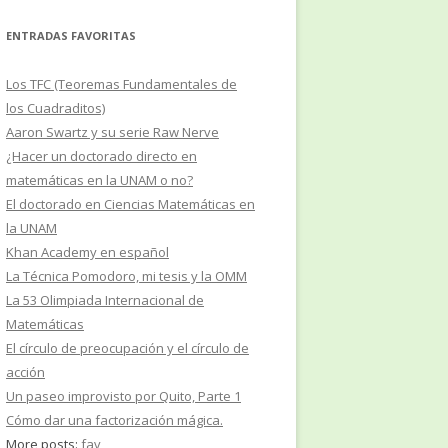
ENTRADAS FAVORITAS
Los TFC (Teoremas Fundamentales de
los Cuadraditos)
Aaron Swartz y su serie Raw Nerve
¿Hacer un doctorado directo en
matemáticas en la UNAM o no?
El doctorado en Ciencias Matemáticas en
la UNAM
Khan Academy en español
La Técnica Pomodoro, mi tesis y la OMM
La 53 Olimpiada Internacional de
Matemáticas
El círculo de preocupación y el círculo de
acción
Un paseo improvisto por Quito, Parte 1
Cómo dar una factorización mágica.
More posts:
fav