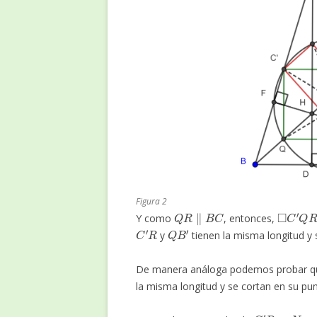
Figura 2
Q
R
∥
B
C
◻
C
′
Q
R
Y como
, entonces,
C
′
R
Q
B
′
y
tienen la misma longitud y
De manera análoga podemos probar 
la misma longitud y se cortan en su pu
C
′
R
N