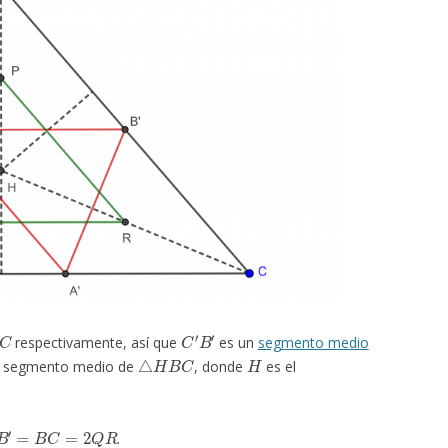
C
C
′
B
′
respectivamente, así que
es un
segmento medio
△
H
B
C
H
 segmento medio de
, donde
es el
B
′
=
B
C
=
2
Q
R
.