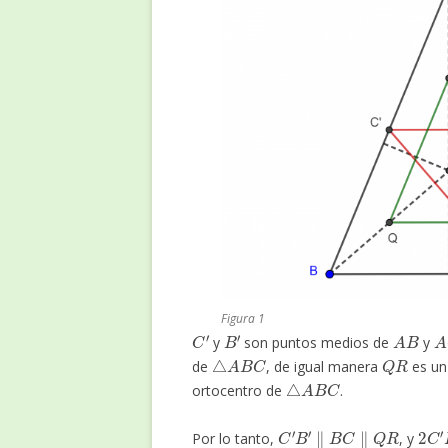
Figura 1
C
′
B
′
A
B
A
y
son puntos medios de
y
△
A
B
C
Q
R
de
, de igual manera
es un
△
A
B
C
ortocentro de
.
C
′
B
′
∥
B
C
∥
Q
R
2
C
′
Por lo tanto,
, y