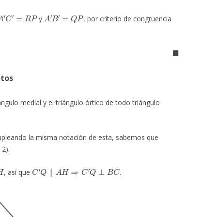
A
′
C
′
=
R
P
A
′
B
′
=
Q
P
y
, por criterio de congruencia
◼
ntos
iángulo medial y el triángulo órtico de todo triángulo
pleando la misma notación de esta, sabemos que
 2).
H
C
′
Q
∥
A
H
⇒
C
′
Q
⊥
B
C
, así que
.