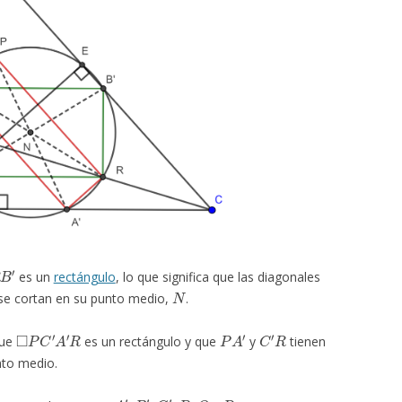
B
′
es un
rectángulo
, lo que significa que las diagonales
N
 se cortan en su punto medio,
.
◻
P
C
′
A
′
R
P
A
′
C
′
R
que
es un rectángulo y que
y
tienen
nto medio.
A
′
B
′
C
′
P
Q
R