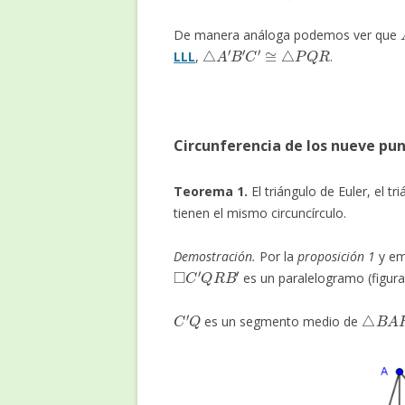
De manera análoga podemos ver que
△
A
′
B
′
C
′
≅
△
P
Q
R
LLL
,
.
Circunferencia de los nueve pu
Teorema 1.
El triángulo de Euler, el tr
tienen el mismo circuncírculo.
Demostración.
Por la
proposición 1
y em
◻
C
′
Q
R
B
′
es un paralelogramo (figura
C
′
Q
△
B
A
es un segmento medio de