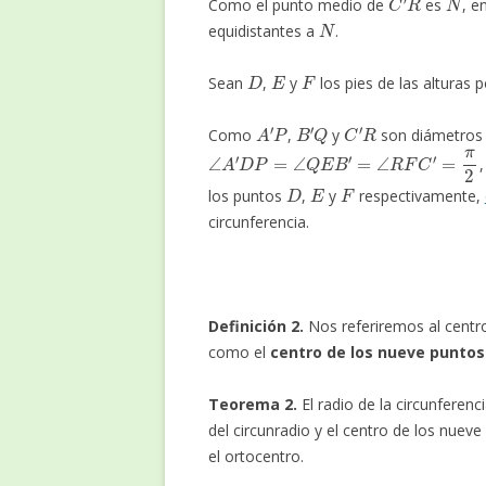
Como el punto medio de
es
, e
N
equidistantes a
.
D
E
F
Sean
,
y
los pies de las alturas 
A
′
P
B
′
Q
C
′
R
Como
,
y
son diámetros 
∠
A
′
D
P
=
∠
Q
E
B
′
=
∠
R
F
C
′
=
π
2
D
E
F
los puntos
,
y
respectivamente,
circunferencia.
Definición 2.
Nos referiremos al centro
como el
centro de los nueve puntos
Teorema 2.
El radio de la circunferenc
del circunradio y el centro de los nuev
el ortocentro.