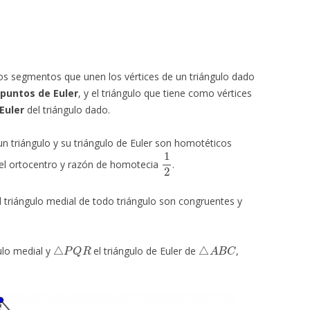
os segmentos que unen los vértices de un triángulo dado
puntos de Euler
, y el triángulo que tiene como vértices
Euler
del triángulo dado.
 un triángulo y su triángulo de Euler son homotéticos
1
2
 el ortocentro y razón de homotecia
.
el triángulo medial de todo triángulo son congruentes y
△
P
Q
R
△
A
B
C
ulo medial y
el triángulo de Euler de
,