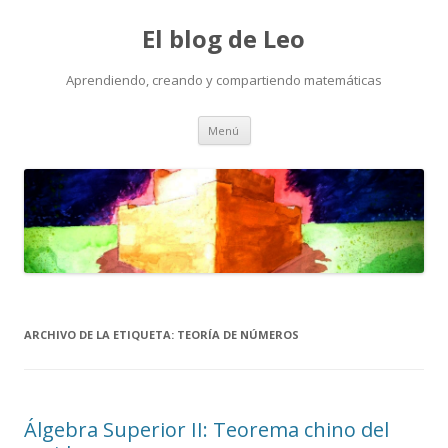
El blog de Leo
Aprendiendo, creando y compartiendo matemáticas
Saltar
Menú
al
contenido
ARCHIVO DE LA ETIQUETA:
TEORÍA DE NÚMEROS
Álgebra Superior II: Teorema chino del