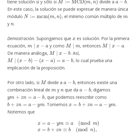
tiene solución si y sólo si
divide a
.
En este caso, la solución se puede expresar de manera única
N
:=
mcm
(
m
,
n
)
m
módulo
, el mínimo común múltiplo de
n
y
.
x
Demostración.
Supongamos que
es solución. Por la primera
m
∣
x
−
a
M
∣
m
M
∣
x
−
a
ecuación,
y como
, entonces
.
M
∣
x
−
b
De manera análoga,
. Así,
M
∣
(
x
−
b
)
−
(
x
−
a
)
=
a
−
b
, lo cual prueba una
implicación de la proposición.
M
a
−
b
Por otro lado, si
divide a
, entonces existe una
m
n
a
−
b
combinación lineal de
y
que da
, digamos
y
m
+
z
n
=
a
−
b
, que podemos reescribir como
b
+
z
n
=
a
−
y
m
x
=
b
+
z
n
=
a
−
y
m
. Tomemos
.
Notemos que
x
=
a
−
y
m
≡
a
(
mod
m
)
x
=
b
+
z
n
≡
b
(
mod
n
)
,