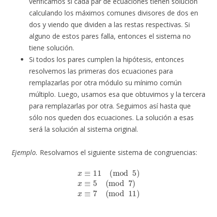
verificamos si cada par de ecuaciones tienen solución
calculando los máximos comunes divisores de dos en
dos y viendo que dividen a las restas respectivas. Si
alguno de estos pares falla, entonces el sistema no
tiene solución.
Si todos los pares cumplen la hipótesis, entonces
resolvemos las primeras dos ecuaciones para
remplazarlas por otra módulo su mínimo común
múltiplo. Luego, usamos esa que obtuvimos y la tercera
para remplazarlas por otra. Seguimos así hasta que
sólo nos queden dos ecuaciones. La solución a esas
será la solución al sistema original.
Ejemplo.
Resolvamos el siguiente sistema de congruencias:
x
≡
11
(
mod
5
)
x
≡
5
(
mod
7
)
x
≡
7
(
mod
11
)