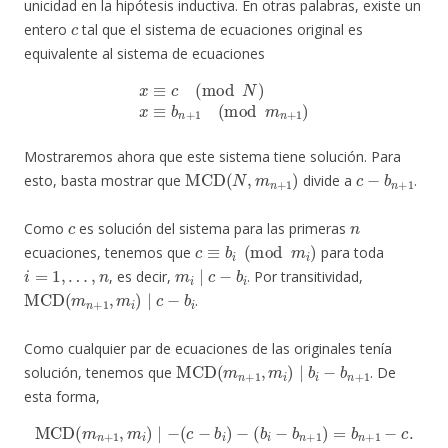
unicidad en la hipótesis inductiva. En otras palabras, existe un
c
entero
tal que el sistema de ecuaciones original es
equivalente al sistema de ecuaciones
x
≡
c
(
mod
N
)
x
≡
b
n
+
1
(
mod
m
n
+
1
)
Mostraremos ahora que este sistema tiene solución. Para
MCD
(
N
,
m
n
+
1
)
c
−
b
n
+
1
esto, basta mostrar que
divide a
.
c
n
Como
es solución del sistema para las primeras
c
≡
b
i
(
mod
m
i
)
ecuaciones, tenemos que
para toda
i
=
1
,
…
,
n
m
i
∣
c
−
b
i
, es decir,
. Por transitividad,
MCD
(
m
n
+
1
,
m
i
)
∣
c
−
b
i
.
Como cualquier par de ecuaciones de las originales tenía
MCD
(
m
n
+
1
,
m
i
)
∣
b
i
−
b
n
+
1
solución, tenemos que
. De
esta forma,
MCD
(
m
n
+
1
,
m
i
)
∣
−
(
c
−
b
i
)
−
(
b
i
−
b
n
+
1
)
=
b
n
+
1
−
c
.