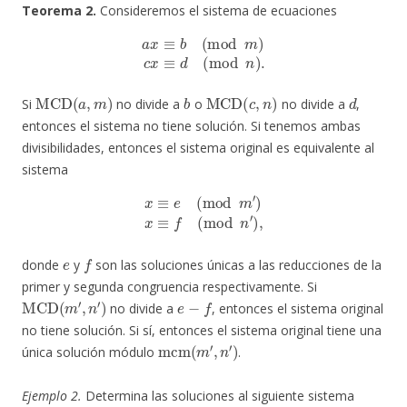
Teorema 2.
Consideremos el sistema de ecuaciones
a
x
≡
b
(
mod
m
)
c
x
≡
d
(
mod
n
)
.
MCD
(
a
,
m
)
b
MCD
(
c
,
n
)
d
Si
no divide a
o
no divide a
,
entonces el sistema no tiene solución. Si tenemos ambas
divisibilidades, entonces el sistema original es equivalente al
sistema
x
≡
e
(
mod
m
′
)
x
≡
f
(
mod
n
′
)
,
e
f
donde
y
son las soluciones únicas a las reducciones de la
primer y segunda congruencia respectivamente. Si
MCD
(
m
′
,
n
′
)
e
−
f
no divide a
, entonces el sistema original
no tiene solución. Si sí, entonces el sistema original tiene una
mcm
(
m
′
,
n
′
)
única solución módulo
.
Ejemplo 2.
Determina las soluciones al siguiente sistema