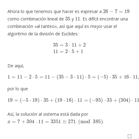
26
−
7
=
19
Ahora lo que tenemos que hacer es expresar a
35
11
como combinación lineal de
y
. Es difícil encontrar una
combinación «al tanteo», así que aquí es mejor usar el
algoritmo de la división de Euclides:
35
=
3
⋅
11
+
2
11
=
2
⋅
5
+
1
De aquí,
1
=
11
−
2
⋅
5
=
11
−
(
35
−
3
⋅
11
)
⋅
5
=
(
−
5
)
⋅
35
+
16
⋅
11
,
por lo que
19
=
(
−
5
⋅
19
)
⋅
35
+
(
19
⋅
16
)
⋅
11
=
(
−
95
)
⋅
35
+
(
304
)
⋅
11.
Así, la solución al sistema está dada por
x
=
7
+
304
⋅
11
=
3351
≡
271
(
mod
385
)
.
◻