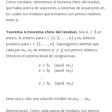
Como corolario, obtenemos el teorema chino del residuo,
que habla acerca de soluciones a sistemas de ecuaciones en
los cuales los módulos que tomamos son primos relativos
entre sí.
n
≥
2
Teorema 4 (teorema chino del residuo).
Sea
un
b
i
i
∈
{
1
,
2
,
…
,
n
}
m
i
entero,
enteros para
y
enteros
i
∈
{
1
,
…
,
n
}
positivos para
. Supongamos además que
m
i
,
m
j
i
≠
j
cada par
de enteros (
) son primos relativos.
Entonces el sistema lineal de congruencias
x
≡
b
1
(
mod
m
1
)
x
≡
b
2
(
mod
m
2
)
⋮
x
≡
b
n
(
mod
m
n
)
m
m
1
n
m
2
…
tiene una y sólo una solución módulo
.
Demostración.
Como cada pareja de módulos son primos