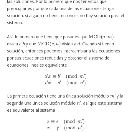
las soluciones. Por lo primero que nos tenemos que
preocupar es por que cada una de las ecuaciones tenga
solución: si alguna no tiene, entonces no hay solución para el
sistema.
MCD
(
a
,
m
)
Así, lo primero que tiene que pasar es que
b
MCD
(
c
,
n
)
d
divida a
y que
divida a
. Cuando sí tienen
solución, entonces podemos intercambiar a las ecuaciones
por sus ecuaciones reducidas y obtener el sistema de
ecuaciones lineales equivalente
a
′
x
≡
b
′
(
mod
m
′
)
c
′
x
≡
d
′
(
mod
n
′
)
.
m
′
La primera ecuación tiene una única solución módulo
y la
n
′
segunda una única solución módulo
, así que este sistema
es equivalente al sistema
x
≡
e
(
mod
m
′
)
x
≡
f
(
mod
n
′
)
,