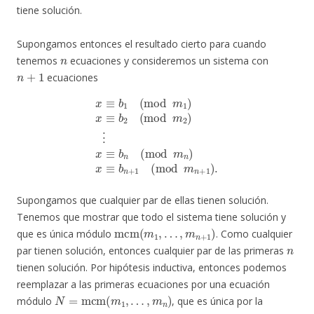
tiene solución.
Supongamos entonces el resultado cierto para cuando
n
tenemos
ecuaciones y consideremos un sistema con
n
+
1
ecuaciones
x
≡
b
1
(
mod
m
1
)
x
≡
b
+
2
1
(
mod
(
mod
m
m
2
n
)
⋮
+
1
x
)
≡
.
b
n
(
mod
m
n
)
x
≡
b
n
Supongamos que cualquier par de ellas tienen solución.
Tenemos que mostrar que todo el sistema tiene solución y
mcm
(
m
1
,
…
,
m
n
+
1
)
que es única módulo
. Como cualquier
n
par tienen solución, entonces cualquier par de las primeras
tienen solución. Por hipótesis inductiva, entonces podemos
reemplazar a las primeras ecuaciones por una ecuación
N
=
mcm
(
m
1
,
…
,
m
n
)
módulo
, que es única por la