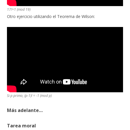
17!=1 (mod 19)
Otro ejercicio utilizando el Teorema de Wilson:
Si p primo, (p-1)! = -1 (mod p)
Más adelante…
Tarea moral