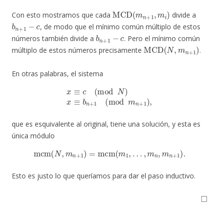
MCD
(
m
n
+
1
,
m
i
)
Con esto mostramos que cada
divide a
b
n
+
1
−
c
, de modo que el mínimo común múltiplo de estos
b
n
+
1
−
c
números también divide a
. Pero el mínimo común
MCD
(
N
,
m
n
+
1
)
múltiplo de estos números precisamente
.
En otras palabras, el sistema
x
≡
c
(
mod
N
)
x
≡
b
n
+
1
(
mod
m
n
+
1
)
,
que es esquivalente al original, tiene una solución, y esta es
única módulo
mcm
(
N
,
m
n
+
1
)
=
mcm
(
m
1
,
…
,
m
n
,
m
n
+
1
)
.
Esto es justo lo que queríamos para dar el paso inductivo.
◻