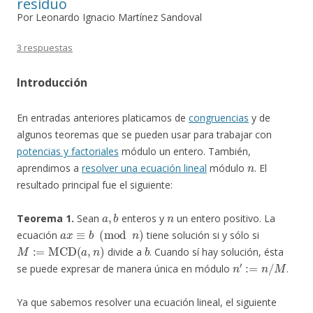
residuo
Por Leonardo Ignacio Martínez Sandoval
3 respuestas
Introducción
En entradas anteriores platicamos de
congruencias
y de
algunos teoremas que se pueden usar para trabajar con
potencias y factoriales
módulo un entero. También,
n
aprendimos a
resolver una ecuación lineal
módulo
. El
resultado principal fue el siguiente:
a
,
b
n
Teorema 1.
Sean
enteros y
un entero positivo. La
a
x
≡
b
(
mod
n
)
ecuación
tiene solución si y sólo si
M
:=
MCD
(
a
,
n
)
b
divide a
. Cuando sí hay solución, ésta
n
′
:=
n
/
M
se puede expresar de manera única en módulo
.
Ya que sabemos resolver una ecuación lineal, el siguiente