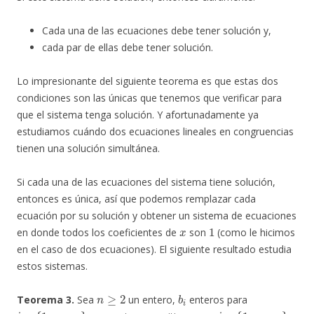
Cada una de las ecuaciones debe tener solución y,
cada par de ellas debe tener solución.
Lo impresionante del siguiente teorema es que estas dos
condiciones son las únicas que tenemos que verificar para
que el sistema tenga solución. Y afortunadamente ya
estudiamos cuándo dos ecuaciones lineales en congruencias
tienen una solución simultánea.
Si cada una de las ecuaciones del sistema tiene solución,
entonces es única, así que podemos remplazar cada
ecuación por su solución y obtener un sistema de ecuaciones
x
1
en donde todos los coeficientes de
son
(como le hicimos
en el caso de dos ecuaciones). El siguiente resultado estudia
estos sistemas.
n
≥
2
b
i
Teorema 3.
Sea
un entero,
enteros para
i
∈
{
1
,
…
,
n
}
m
i
i
∈
{
1
,
…
,
n
}