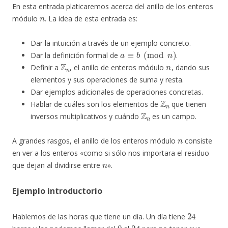
En esta entrada platicaremos acerca del anillo de los enteros
n
módulo
. La idea de esta entrada es:
Dar la intuición a través de un ejemplo concreto.
a
≡
b
(
mod
n
)
Dar la definición formal de
.
Z
n
n
Definir a
, el anillo de enteros módulo
, dando sus
elementos y sus operaciones de suma y resta.
Dar ejemplos adicionales de operaciones concretas.
Z
n
Hablar de cuáles son los elementos de
que tienen
Z
n
inversos multiplicativos y cuándo
es un campo.
n
A grandes rasgos, el anillo de los enteros módulo
consiste
en ver a los enteros «como si sólo nos importara el residuo
n
que dejan al dividirse entre
».
Ejemplo introductorio
24
Hablemos de las horas que tiene un día. Un día tiene
0
24