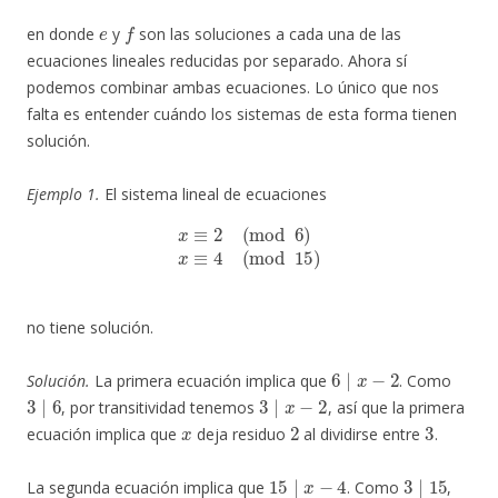
e
f
en donde
y
son las soluciones a cada una de las
ecuaciones lineales reducidas por separado. Ahora sí
podemos combinar ambas ecuaciones. Lo único que nos
falta es entender cuándo los sistemas de esta forma tienen
solución.
Ejemplo 1.
El sistema lineal de ecuaciones
x
≡
2
(
mod
6
)
x
≡
4
(
mod
15
)
no tiene solución.
6
∣
x
−
2
Solución.
La primera ecuación implica que
. Como
3
∣
6
3
∣
x
−
2
, por transitividad tenemos
, así que la primera
x
2
3
ecuación implica que
deja residuo
al dividirse entre
.
15
∣
x
−
4
3
∣
15
La segunda ecuación implica que
. Como
,