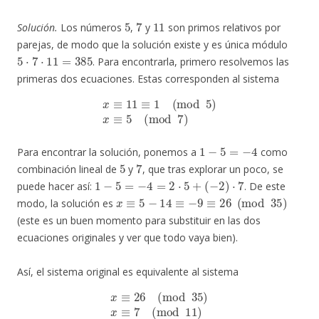
5
7
11
Solución.
Los números
,
y
son primos relativos por
parejas, de modo que la solución existe y es única módulo
5
⋅
7
⋅
11
=
385
. Para encontrarla, primero resolvemos las
primeras dos ecuaciones. Estas corresponden al sistema
x
≡
11
≡
1
(
mod
5
)
x
≡
5
(
mod
7
)
1
−
5
=
−
4
Para encontrar la solución, ponemos a
como
5
7
combinación lineal de
y
, que tras explorar un poco, se
1
−
5
=
−
4
=
2
⋅
5
+
(
−
2
)
⋅
7
puede hacer así:
. De este
x
≡
5
−
14
≡
−
9
≡
26
(
mod
35
)
modo, la solución es
(este es un buen momento para substituir en las dos
ecuaciones originales y ver que todo vaya bien).
Así, el sistema original es equivalente al sistema
x
≡
26
(
mod
35
)
x
≡
7
(
mod
11
)