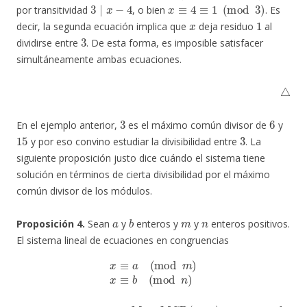
3
∣
x
−
4
x
≡
4
≡
1
(
mod
3
)
por transitividad
, o bien
. Es
x
1
decir, la segunda ecuación implica que
deja residuo
al
3
dividirse entre
. De esta forma, es imposible satisfacer
simultáneamente ambas ecuaciones.
△
3
6
En el ejemplo anterior,
es el máximo común divisor de
y
15
3
y por eso convino estudiar la divisibilidad entre
. La
siguiente proposición justo dice cuándo el sistema tiene
solución en términos de cierta divisibilidad por el máximo
común divisor de los módulos.
a
b
m
n
Proposición 4.
Sean
y
enteros y
y
enteros positivos.
El sistema lineal de ecuaciones en congruencias
x
≡
a
(
mod
m
)
x
≡
b
(
mod
n
)
M
:=
MCD
(
m
,
n
)
a
−
b