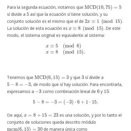
MCD
(
10
,
75
)
=
5
Para la segunda ecuación, notamos que
5
sí divide a
así que la ecuación sí tiene solución, y su
2
x
≡
1
(
mod
15
)
conjunto solución es el mismo que el de
.
x
≡
8
(
mod
15
)
La solución de esta ecuación es
. De este
modo, el sistema original es equivalente al sistema:
x
≡
5
(
mod
6
)
x
≡
8
(
mod
15
)
.
MCD
(
6
,
15
)
=
3
3
Tenemos que
y que
sí divide a
5
−
8
=
−
3
, de modo que sí hay solución. Para encontrarla,
−
3
6
15
expresamos a
como combinación lineal de
y
:
5
−
8
=
−
3
=
(
−
3
)
⋅
6
+
1
⋅
15.
x
=
8
+
15
=
23
De aquí,
es una solución, y por lo tanto el
conjunto de soluciones queda descrito módulo
mcm
(
6
,
15
)
=
30
de manera única como