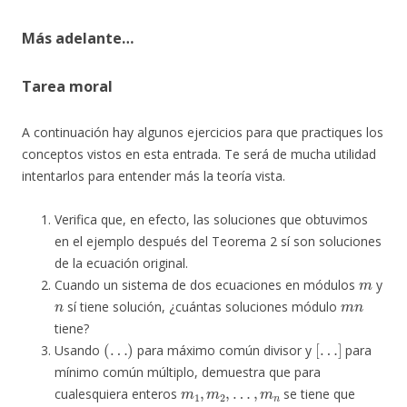
Más adelante…
Tarea moral
A continuación hay algunos ejercicios para que practiques los
conceptos vistos en esta entrada. Te será de mucha utilidad
intentarlos para entender más la teoría vista.
Verifica que, en efecto, las soluciones que obtuvimos
en el ejemplo después del Teorema 2 sí son soluciones
de la ecuación original.
m
Cuando un sistema de dos ecuaciones en módulos
y
n
m
n
sí tiene solución, ¿cuántas soluciones módulo
tiene?
(
…
)
[
…
]
Usando
para máximo común divisor y
para
mínimo común múltiplo, demuestra que para
m
1
,
m
2
,
…
,
m
n
cualesquiera enteros
se tiene que