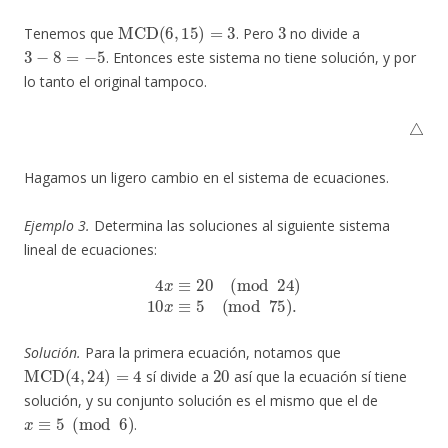
MCD
(
6
,
15
)
=
3
3
Tenemos que
. Pero
no divide a
3
−
8
=
−
5
. Entonces este sistema no tiene solución, y por
lo tanto el original tampoco.
△
Hagamos un ligero cambio en el sistema de ecuaciones.
Ejemplo 3.
Determina las soluciones al siguiente sistema
lineal de ecuaciones:
4
x
≡
20
(
mod
24
)
10
x
≡
5
(
mod
75
)
.
Solución.
Para la primera ecuación, notamos que
MCD
(
4
,
24
)
=
4
20
sí divide a
así que la ecuación sí tiene
solución, y su conjunto solución es el mismo que el de
x
≡
5
(
mod
6
)
.