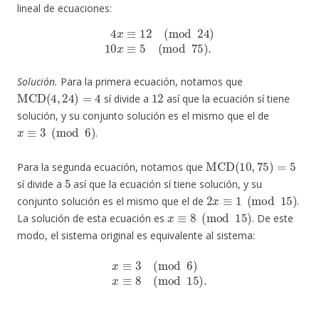
lineal de ecuaciones:
4
x
≡
12
(
mod
24
)
10
x
≡
5
(
mod
75
)
.
Solución.
Para la primera ecuación, notamos que
MCD
(
4
,
24
)
=
4
12
sí divide a
así que la ecuación sí tiene
solución, y su conjunto solución es el mismo que el de
x
≡
3
(
mod
6
)
.
MCD
(
10
,
75
)
=
5
Para la segunda ecuación, notamos que
5
sí divide a
así que la ecuación sí tiene solución, y su
2
x
≡
1
(
mod
15
)
conjunto solución es el mismo que el de
.
x
≡
8
(
mod
15
)
La solución de esta ecuación es
. De este
modo, el sistema original es equivalente al sistema:
x
≡
3
(
mod
6
)
x
≡
8
(
mod
15
)
.