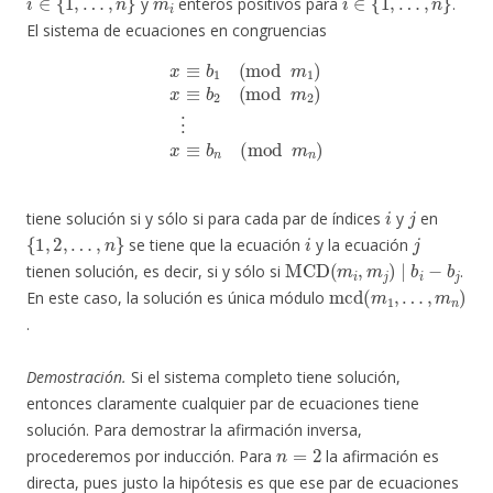
y
enteros positivos para
.
El sistema de ecuaciones en congruencias
x
≡
b
1
(
mod
m
1
)
x
≡
b
2
(
mod
m
2
)
⋮
x
≡
b
n
(
mod
m
n
)
i
j
tiene solución si y sólo si para cada par de índices
y
en
{
1
,
2
,
…
,
n
}
i
j
se tiene que la ecuación
y la ecuación
MCD
(
m
i
,
m
j
)
∣
b
i
−
b
j
tienen solución, es decir, si y sólo si
.
mcd
…
,
m
n
(
m
)
1
,
En este caso, la solución es única módulo
.
Demostración.
Si el sistema completo tiene solución,
entonces claramente cualquier par de ecuaciones tiene
solución. Para demostrar la afirmación inversa,
n
=
2
procederemos por inducción. Para
la afirmación es
directa, pues justo la hipótesis es que ese par de ecuaciones