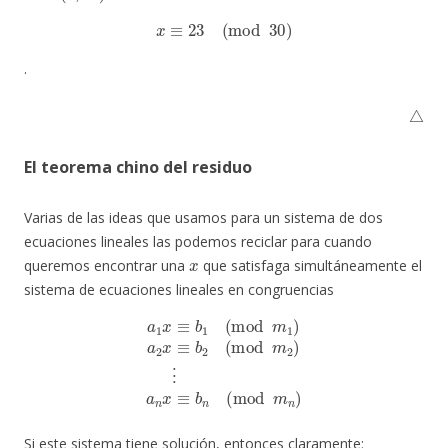
x
≡
23
(
mod
30
)
.
△
El teorema chino del residuo
Varias de las ideas que usamos para un sistema de dos
ecuaciones lineales las podemos reciclar para cuando
x
queremos encontrar una
que satisfaga simultáneamente el
sistema de ecuaciones lineales en congruencias
a
1
x
≡
b
1
(
mod
m
1
)
a
2
x
≡
b
m
2
(
n
mod
)
m
2
)
⋮
a
n
x
≡
b
n
(
mod
Si este sistema tiene solución, entonces claramente: