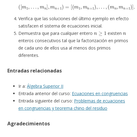
(
[
m
1
,
…
,
m
n
]
,
m
n
+
1
)
=
[
(
m
1
,
m
n
+
1
)
,
…
,
(
m
n
,
m
n
+
1
)
]
.
Verifica que las soluciones del último ejemplo en efecto
satisfacen el sistema de ecuaciones inicial.
n
≥
1
n
Demuestra que para cualquier entero
existen
enteros consecutivos tal que la factorización en primos
de cada uno de ellos usa al menos dos primos
diferentes.
Entradas relacionadas
Ir a:
Álgebra Superior II
Entrada anterior del curso:
Ecuaciones en congruencias
Entrada siguiente del curso:
Problemas de ecuaciones
en congruencias y teorema chino del residuo
Agradecimientos