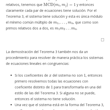
MCD
(
m
i
,
m
j
)
=
1
relativos, tenemos que
y entonces
claramente cada par de ecuaciones tiene solución. Por el
Teorema 3, el sistema tiene solución y esta es única módulo
m
1
,
…
,
m
n
el mínimo común múltiplo de
, que como son
m
m
1
n
m
2
…
primos relativos dos a dos, es
.
◻
La demostración del Teorema 3 también nos da un
procedimiento para resolver de manera práctica los sistemas
de ecuaciones lineales en congruencias:
x
1
Si los coeficientes de
del sistema no son
, entonces
primero resolvemos todas las ecuaciones con
1
coeficiente distinto de
para transformarla en una del
estilo de las del Teorema 3. Si alguna no se puede,
entonces el sistema no tiene solución.
Una vez que el sistema está en la forma del Teorema 3,