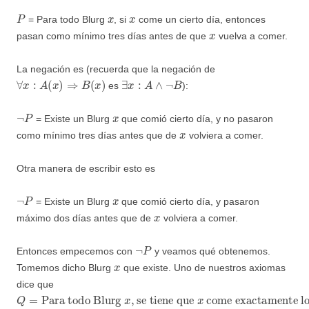
P
x
x
= Para todo Blurg
, si
come un cierto día, entonces
x
pasan como mínimo tres días antes de que
vuelva a comer.
La negación es (recuerda que la negación de
∀
x
:
A
(
x
)
⇒
B
(
x
)
∃
x
:
A
∧
¬
B
es
):
¬
P
x
= Existe un Blurg
que comió cierto día, y no pasaron
x
como mínimo tres días antes que de
volviera a comer.
Otra manera de escribir esto es
¬
P
x
= Existe un Blurg
que comió cierto día, y pasaron
x
máximo dos días antes que de
volviera a comer.
¬
P
Entonces empecemos con
y veamos qué obtenemos.
x
Tomemos dicho Blurg
que existe. Uno de nuestros axiomas
dice que
Q
Para todo Blurg
, se tiene que
come exactamente los lunes y los viernes
=
x
x