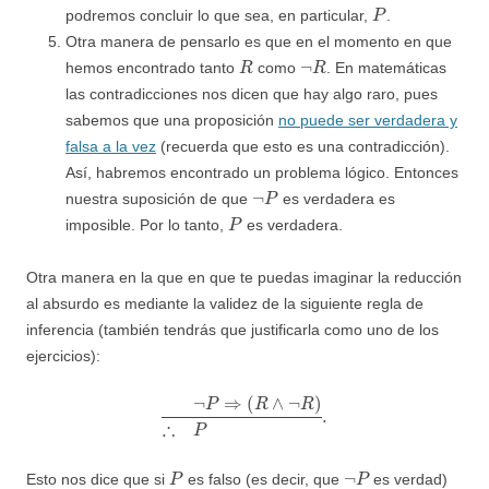
P
podremos concluir lo que sea, en particular,
.
Otra manera de pensarlo es que en el momento en que
R
¬
R
hemos encontrado tanto
como
. En matemáticas
las contradicciones nos dicen que hay algo raro, pues
sabemos que una proposición
no puede ser verdadera y
falsa a la vez
(recuerda que esto es una contradicción).
Así, habremos encontrado un problema lógico. Entonces
¬
P
nuestra suposición de que
es verdadera es
P
imposible. Por lo tanto,
es verdadera.
Otra manera en la que en que te puedas imaginar la reducción
al absurdo es mediante la validez de la siguiente regla de
inferencia (también tendrás que justificarla como uno de los
ejercicios):
¬
P
⇒
(
R
∧
¬
R
)
∴
P
.
P
¬
P
Esto nos dice que si
es falso (es decir, que
es verdad)