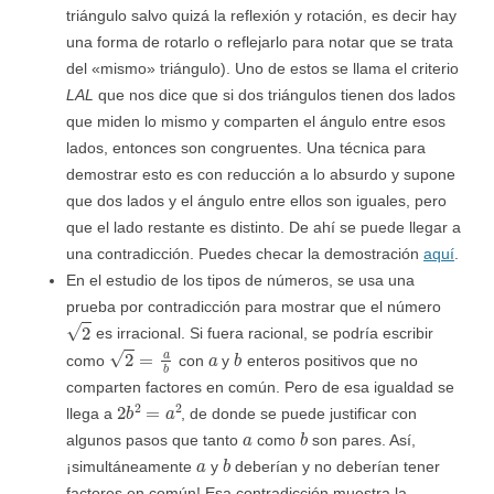
triángulo salvo quizá la reflexión y rotación, es decir hay
una forma de rotarlo o reflejarlo para notar que se trata
del «mismo» triángulo). Uno de estos se llama el criterio
LAL
que nos dice que si dos triángulos tienen dos lados
que miden lo mismo y comparten el ángulo entre esos
lados, entonces son congruentes. Una técnica para
demostrar esto es con reducción a lo absurdo y supone
que dos lados y el ángulo entre ellos son iguales, pero
que el lado restante es distinto. De ahí se puede llegar a
una contradicción. Puedes checar la demostración
aquí
.
En el estudio de los tipos de números, se usa una
prueba por contradicción para mostrar que el número
2
es irracional. Si fuera racional, se podría escribir
2
=
a
b
a
b
como
con
y
enteros positivos que no
comparten factores en común. Pero de esa igualdad se
2
b
2
=
a
2
llega a
, de donde se puede justificar con
a
b
algunos pasos que tanto
como
son pares. Así,
a
b
¡simultáneamente
y
deberían y no deberían tener
factores en común! Esa contradicción muestra la