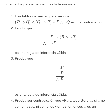
intentarlos para entender más la teoría vista.
Usa tablas de verdad para ver que
(
P
⇒
Q
)
∧
(
Q
⇒
P
)
∧
P
∧
¬
Q
es una contradicción.
Prueba que
P
⇒
(
R
∧
¬
R
)
∴
¬
P
es una regla de inferencia válida.
Prueba que
P
¬
P
∴
R
es una regla de inferencia válida.
x
x
Prueba por contradicción que «Para todo Blorg
, si
no
x
come fresas, ni come los viernes, entonces
es un
x