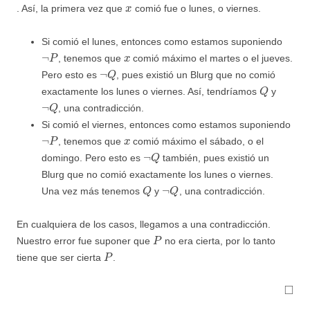
x
. Así, la primera vez que
comió fue o lunes, o viernes.
Si comió el lunes, entonces como estamos suponiendo
¬
P
x
, tenemos que
comió máximo el martes o el jueves.
¬
Q
Pero esto es
, pues existió un Blurg que no comió
Q
exactamente los lunes o viernes. Así, tendríamos
y
¬
Q
, una contradicción.
Si comió el viernes, entonces como estamos suponiendo
¬
P
x
, tenemos que
comió máximo el sábado, o el
¬
Q
domingo. Pero esto es
también, pues existió un
Blurg que no comió exactamente los lunes o viernes.
Q
¬
Q
Una vez más tenemos
y
, una contradicción.
En cualquiera de los casos, llegamos a una contradicción.
P
Nuestro error fue suponer que
no era cierta, por lo tanto
P
tiene que ser cierta
.
◻