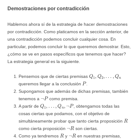
Demostraciones por contradicción
Hablemos ahora sí de la estrategia de hacer demostraciones
por contradicción. Como platicamos en la sección anterior, de
una contradicción podemos concluir cualquier cosa. En
particular, podemos concluir lo que queremos demostrar. Esto,
¿cómo se ve en pasos específicos que tenemos que hacer?
La estrategia general es la siguiente.
Q
1
,
Q
2
,
…
,
Q
n
Pensemos que de ciertas premisas
P
queremos llegar a la conclusión
.
Supongamos que además de dichas premisas, también
¬
P
tenemos a
como premisa.
Q
1
,
…
,
Q
n
,
¬
P
A partir de
, obtengamos todas las
cosas ciertas que podamos, con el objetivo de
R
simultáneamente probar que tanto cierta proposición
¬
R
como cierta proposición
son ciertas.
R
¬
R
Como ya tendremos
y
en nuestras premisas,