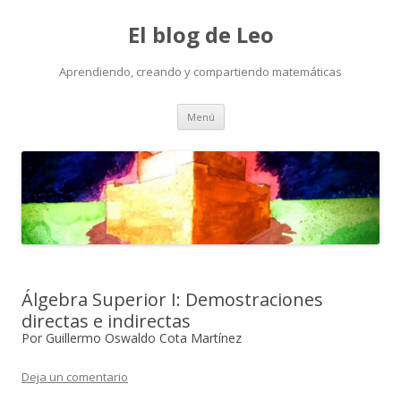
El blog de Leo
Aprendiendo, creando y compartiendo matemáticas
Saltar
Menú
al
contenido
Álgebra Superior I: Demostraciones
directas e indirectas
Por Guillermo Oswaldo Cota Martínez
Deja un comentario