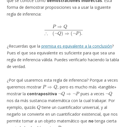
que se conoce como
demostraciones indirectas
. Esta
forma de demostrar proposiciones va a usar la siguiente
regla de inferencia:
P
⇒
Q
∴
(
¬
Q
)
⇒
(
¬
P
)
.
¿Recuerdas que la
premisa es equivalente a la conclusión
?
Pues el que sea equivalente es suficiente para que sea una
regla de inferencia válida. Puedes verificarlo haciendo la tabla
de verdad.
¿Por qué usaremos esta regla de inferencia? Porque a veces
P
⇒
Q
queremos mostrar
, pero es mucho más «tangible»
¬
Q
⇒
¬
P
¬
Q
mostrar la
contrapositiva
pues a veces
nos da más sustancia matemática con la cual trabajar. Por
Q
ejemplo, quizás
tiene un cuantificador universal, y al
negarlo se convierte en un cuantificador existencial, que nos
permite tomar a un objeto matemático que
no
tenga cierta
P