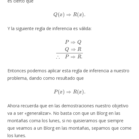
es cierto que
Q
(
x
)
⇒
R
(
x
)
.
Y la siguiente regla de inferencia es válida:
P
⇒
Q
Q
⇒
R
∴
P
⇒
R
.
Entonces podemos aplicar esta regla de inferencia a nuestro
problema, dando como resultado que
P
(
x
)
⇒
R
(
x
)
.
Ahora recuerda que en las demostraciones nuestro objetivo
va a ser «generalizar». No basta con que un Blorg en las
montañas coma los lunes, si no quisieramos que siempre
que veamos a un Blorg en las montañas, sepamos que come
los lunes.