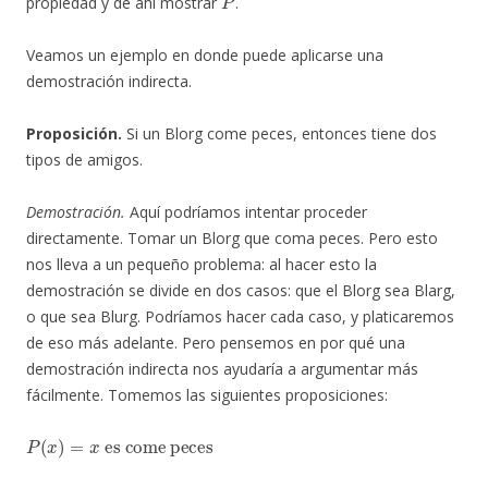
propiedad y de ahí mostrar
.
Veamos un ejemplo en donde puede aplicarse una
demostración indirecta.
Proposición.
Si un Blorg come peces, entonces tiene dos
tipos de amigos.
Demostración.
Aquí podríamos intentar proceder
directamente. Tomar un Blorg que coma peces. Pero esto
nos lleva a un pequeño problema: al hacer esto la
demostración se divide en dos casos: que el Blorg sea Blarg,
o que sea Blurg. Podríamos hacer cada caso, y platicaremos
de eso más adelante. Pero pensemos en por qué una
demostración indirecta nos ayudaría a argumentar más
fácilmente. Tomemos las siguientes proposiciones:
P
(
x
)
=
x
es come peces
Q
tiene dos tipos de amigos
(
x
)
=
x
.