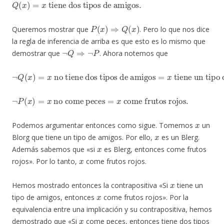
P
(
x
)
⇒
Q
(
x
)
Queremos mostrar que
. Pero lo que nos dice
la regla de inferencia de arriba es que esto es lo mismo que
¬
Q
⇒
¬
P
demostrar que
. Ahora notemos que
¬
no tiene dos tipos de amigos
tiene un tipo de amigos
Q
(
x
)
=
x
=
x
¬
P
(
x
)
=
x
no come peces
=
x
come frutos rojos
.
x
Podemos argumentar entonces como sigue. Tomemos
un
x
Blorg que tiene un tipo de amigos. Por ello,
es un Blerg.
x
Además sabemos que «si
es Blerg, entonces come frutos
x
rojos». Por lo tanto,
come frutos rojos.
x
Hemos mostrado entonces la contrapositiva «Si
tiene un
x
tipo de amigos, entonces
come frutos rojos». Por la
equivalencia entre una implicación y su contrapositiva, hemos
x
demostrado que «Si
come peces, entonces tiene dos tipos