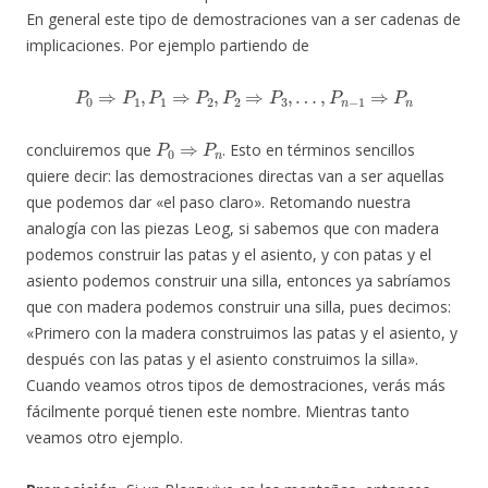
En general este tipo de demostraciones van a ser cadenas de
implicaciones. Por ejemplo partiendo de
P
0
⇒
P
1
,
P
1
⇒
P
2
,
P
2
⇒
P
3
,
…
,
P
n
−
1
⇒
P
n
P
0
⇒
P
n
concluiremos que
. Esto en términos sencillos
quiere decir: las demostraciones directas van a ser aquellas
que podemos dar «el paso claro». Retomando nuestra
analogía con las piezas Leog, si sabemos que con madera
podemos construir las patas y el asiento, y con patas y el
asiento podemos construir una silla, entonces ya sabríamos
que con madera podemos construir una silla, pues decimos:
«Primero con la madera construimos las patas y el asiento, y
después con las patas y el asiento construimos la silla».
Cuando veamos otros tipos de demostraciones, verás más
fácilmente porqué tienen este nombre. Mientras tanto
veamos otro ejemplo.