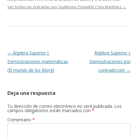
Ver todas las entradas por Guillermo Oswaldo Cota Martínez
→
Navegación
←
Álgebra Superior I:
Álgebra Superior I:
de
Demostraciones matemáticas
Demostraciones por
entradas
(El mundo de los Blorg)
contradicción
→
Deja una respuesta
Tu dirección de correo electrónico no será publicada.
Los
campos obligatorios están marcados con
*
Comentario
*