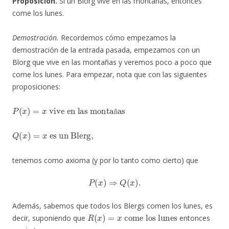
Proposición.
Si un Blorg vive en las montañas, entonces
come los lunes.
Demostración.
Recordemos cómo empezamos la
demostración de la entrada pasada, empezamos con un
Blorg que vive en las montañas y veremos poco a poco que
come los lunes. Para empezar, nota que con las siguientes
proposiciones:
P
(
x
)
=
x
vive en las montañas
ñ
Q
(
x
)
=
x
es un Blerg
,
tenemos como axioma (y por lo tanto como cierto) que
P
(
x
)
⇒
Q
(
x
)
.
Además, sabemos que todos los Blergs comen los lunes, es
R
(
x
)
=
x
come los lunes
decir, suponiendo que
entonces