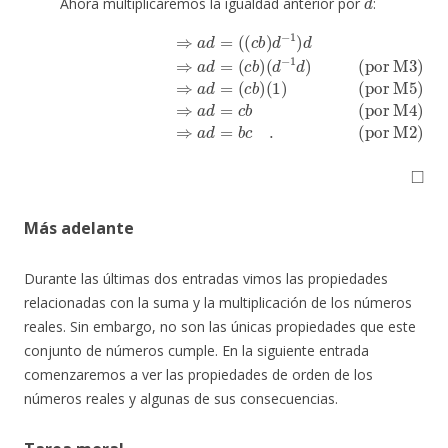
Ahora multiplicaremos la igualdad anterior por
:
⇒
a
d
(por M5)
=
(
(
c
⇒
b
)
a
d
d
−
=
1
(
)
c
d
b
(por M3)
(por M2)
)
(
1
)
(por M4)
⇒
a
d
=
⇒
b
a
c
d
.
⇒
=
a
(
c
d
b
=
)
(
c
d
b
−
1
d
)
◻
Más adelante
Durante las últimas dos entradas vimos las propiedades
relacionadas con la suma y la multiplicación de los números
reales. Sin embargo, no son las únicas propiedades que este
conjunto de números cumple. En la siguiente entrada
comenzaremos a ver las propiedades de orden de los
números reales y algunas de sus consecuencias.