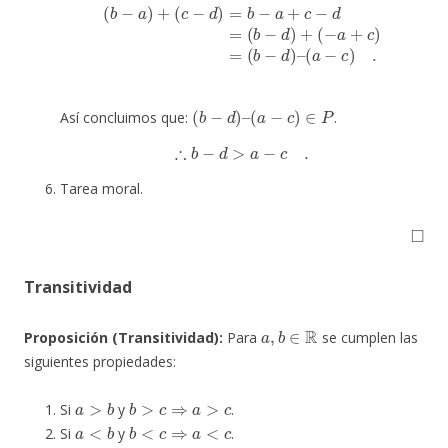
(
b
−
a
)
+
(
c
−
d
)
=
b
−
a
+
c
−
(
a
d
−
=
c
(
)
b
.
−
d
)
+
(
−
a
+
c
)
=
(
b
−
d
)
–
(
b
−
d
)
–
(
a
−
c
)
∈
P
Así concluimos que:
.
∴
b
−
d
>
a
−
c
.
Tarea moral.
◻
Transitividad
a
,
b
∈
R
Proposición (Transitividad):
Para
se cumplen las
siguientes propiedades:
a
>
b
b
>
c
⇒
a
>
c
Si
y
.
a
<
b
b
<
c
⇒
a
<
c
Si
y
.