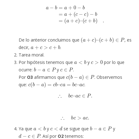
a
−
b
=
a
+
0
−
b
=
a
+
(
c
−
c
)
−
b
=
(
a
+
c
)
–
(
c
+
b
)
.
(
a
+
c
)
–
(
c
+
b
)
∈
P
De lo anterior concluimos que
, es
a
+
c
>
c
+
b
decir,
.
Tarea moral.
a
<
b
c
>
0
Por hipótesis tenemos que
y
por lo que
b
−
a
∈
P
c
∈
P
ocurre:
y
.
c
(
b
−
a
)
∈
P
Por
O3
afirmamos que
. Observemos
c
(
b
−
a
)
=
c
b
–
c
a
=
b
c
–
a
c
que:
.
∴
b
c
–
a
c
∈
P
.
∴
b
c
>
a
c
.
a
<
b
c
<
d
b
−
a
∈
P
Ya que
y
se sigue que
y
d
−
c
∈
P
. Así por
O2
tenemos: