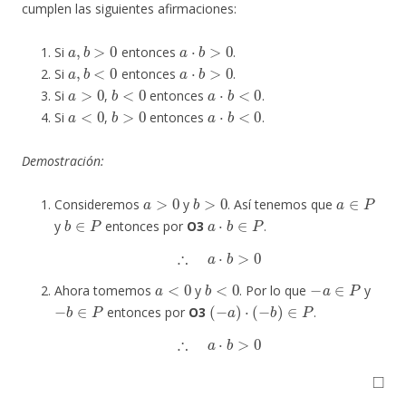
cumplen las siguientes afirmaciones:
a
,
b
>
0
a
⋅
b
>
0
Si
entonces
.
a
,
b
<
0
a
⋅
b
>
0
Si
entonces
.
a
>
0
b
<
0
a
⋅
b
<
0
Si
,
entonces
.
a
<
0
b
>
0
a
⋅
b
<
0
Si
,
entonces
.
Demostración:
a
>
0
b
>
0
a
∈
P
Consideremos
y
. Así tenemos que
b
∈
P
a
⋅
b
∈
P
y
entonces por
O3
.
∴
a
⋅
b
>
0
a
<
0
b
<
0
−
a
∈
P
Ahora tomemos
y
. Por lo que
y
−
b
∈
P
(
−
a
)
⋅
(
−
b
)
∈
P
entonces por
O3
.
∴
a
⋅
b
>
0
◻