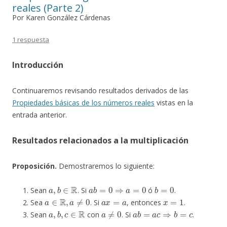
reales (Parte 2)
Por Karen González Cárdenas
1 respuesta
Introducción
Continuaremos revisando resultados derivados de las
Propiedades básicas de los números reales
vistas en la
entrada anterior.
Resultados relacionados a la multiplicación
Proposición.
Demostraremos lo siguiente:
a
,
b
∈
R
a
b
=
0
⇒
a
=
0
b
=
0
Sean
. Si
ó
.
a
∈
R
,
a
≠
0
a
x
=
a
x
=
1
Sea
. Si
, entonces
.
a
,
b
,
c
∈
R
a
≠
0
a
b
=
a
c
⇒
b
=
c
Sean
con
. Si
.