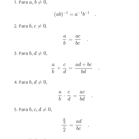
Para
,
(
a
b
)
−
1
=
a
−
1
b
−
1
.
b
,
c
≠
0
Para
,
a
b
=
a
c
b
c
.
b
,
d
≠
0
Para
,
a
b
+
c
d
=
a
d
+
b
c
b
d
.
b
,
d
≠
0
Para
,
a
b
⋅
c
d
=
a
c
b
d
.
b
,
c
,
d
≠
0
Para
,
a
b
c
d
=
a
d
b
c
.
b
,
d
≠
0