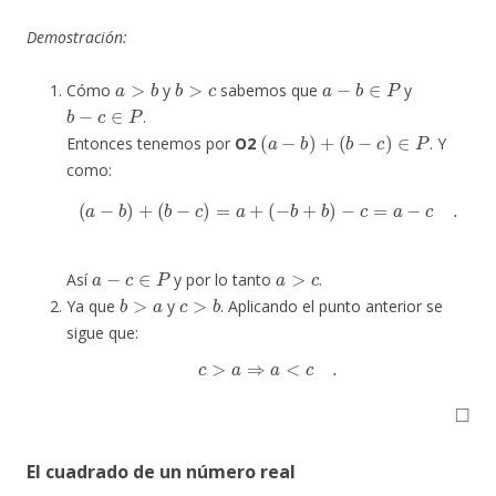
Demostración:
a
>
b
b
>
c
a
−
b
∈
P
Cómo
y
sabemos que
y
b
−
c
∈
P
.
(
a
−
b
)
+
(
b
−
c
)
∈
P
Entonces tenemos por
O2
. Y
como:
(
a
−
b
)
+
(
b
−
c
)
=
a
+
(
−
b
+
b
)
−
c
=
a
−
c
.
a
−
c
∈
P
a
>
c
Así
y por lo tanto
.
b
>
a
c
>
b
Ya que
y
. Aplicando el punto anterior se
sigue que:
c
>
a
⇒
a
<
c
.
◻
El cuadrado de un número real