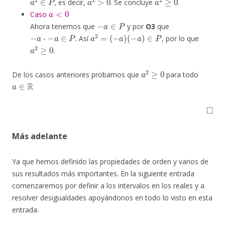
, es decir,
. Se concluye
.
a
<
0
Caso
−
a
∈
P
Ahora tenemos que
y por
O3
que
−
a
⋅
−
a
∈
P
a
2
=
(
−
a
)
(
−
a
)
∈
P
. Así
, por lo que
a
2
≥
0
.
a
2
≥
0
De los casos anteriores probamos que
para todo
a
∈
R
◻
Más adelante
Ya que hemos definido las propiedades de orden y varios de
sus resultados más importantes. En la siguiente entrada
comenzaremos por definir a los intervalos en los reales y a
resolver desigualdades apoyándonos en todo lo visto en esta
entrada.