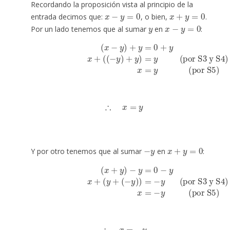
Recordando la proposición vista al principio de la
x
−
y
=
0
x
+
y
=
0
entrada decimos que:
, o bien,
.
y
x
−
y
=
0
Por un lado tenemos que al sumar
en
:
(
x
−
y
)
+
y
=
0
+
y
(por S3 y S4)
x
+
(
(
−
y
)
+
y
)
=
y
(por S5)
x
=
y
∴
x
=
y
−
y
x
+
y
=
0
Y por otro tenemos que al sumar
en
:
(
x
+
y
)
−
y
=
0
−
y
(por S3 y S4)
(por S5)
x
=
−
y
x
+
(
y
+
(
−
y
)
)
=
−
y
∴
x
=
−
y