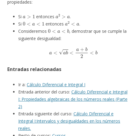
propiedades:
a
>
1
a
2
>
a
Si
entonces
.
0
<
a
<
1
a
2
<
a
Si
entonces
.
0
<
a
<
b
Consideremos
, demostrar que se cumple la
siguiente desigualdad:
a
<
a
b
<
a
+
b
2
<
b
Entradas relacionadas
Ir a:
Cálculo Diferencial e Integral I
Entrada anterior del curso:
Cálculo Diferencial e Integral
I: Propiedades algebraicas de los números reales (Parte
2)
Entrada siguiente del curso:
Cálculo Diferencial e
Integral I:Intervalos y desigualdades en los números
reales.
Resto de cursos:
Cursos