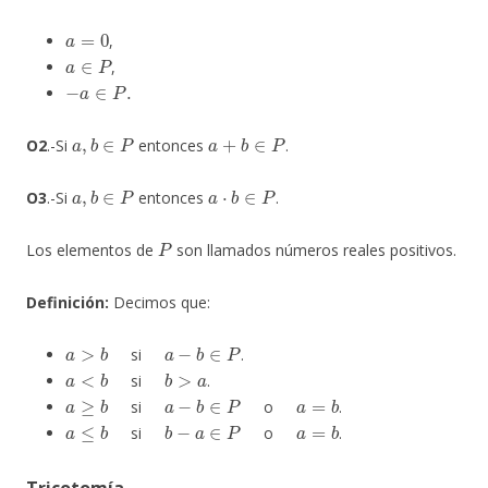
a
=
0
,
a
∈
P
,
−
a
∈
P
.
a
,
b
∈
P
a
+
b
∈
P
O2
.-Si
entonces
.
a
,
b
∈
P
a
⋅
b
∈
P
O3
.-Si
entonces
.
P
Los elementos de
son llamados números reales positivos.
Definición:
Decimos que:
a
>
b
a
−
b
∈
P
si
.
a
<
b
b
>
a
si
.
a
≥
b
a
−
b
∈
P
a
=
b
si
o
.
a
≤
b
b
−
a
∈
P
a
=
b
si
o
.