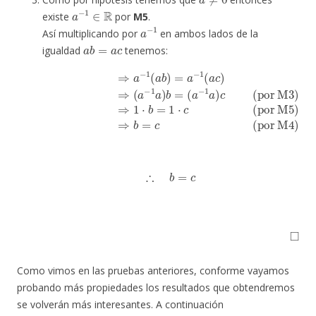
a
−
1
∈
R
existe
por
M5
.
a
−
1
Así multiplicando por
en ambos lados de la
a
b
=
a
c
igualdad
tenemos:
(
a
⇒
−
a
1
−
a
1
)
c
(
a
(por M5)
b
)
=
a
−
1
(
⇒
a
c
1
)
(por M3)
⋅
b
=
1
⋅
c
(por M4)
⇒
(
a
−
1
a
⇒
)
b
b
=
=
c
∴
b
=
c
◻
Como vimos en las pruebas anteriores, conforme vayamos
probando más propiedades los resultados que obtendremos
se volverán más interesantes. A continuación