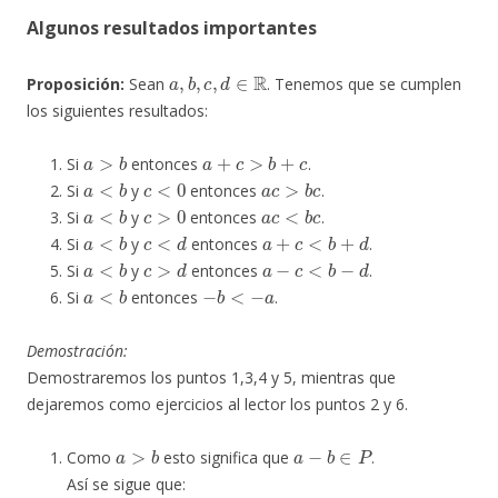
Algunos resultados importantes
a
,
b
,
c
,
d
∈
R
Proposición:
Sean
. Tenemos que se cumplen
los siguientes resultados:
a
>
b
a
+
c
>
b
+
c
Si
entonces
.
a
<
b
c
<
0
a
c
>
b
c
Si
y
entonces
.
a
<
b
c
>
0
a
c
<
b
c
Si
y
entonces
.
a
<
b
c
<
d
a
+
c
<
b
+
d
Si
y
entonces
.
a
<
b
c
>
d
a
−
c
<
b
−
d
Si
y
entonces
.
a
<
b
−
b
<
−
a
Si
entonces
.
Demostración:
Demostraremos los puntos 1,3,4 y 5, mientras que
dejaremos como ejercicios al lector los puntos 2 y 6.
a
>
b
a
−
b
∈
P
Como
esto significa que
.
Así se sigue que: