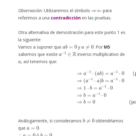
⇒⇐
Observación:
Utilizaremos el símbolo
para
referirnos a una
contradicción
en las pruebas.
Otra alternativa de demostración para este punto 1 es
la siguiente:
a
b
=
0
a
≠
0
Vamos a suponer que
y
. Por
M5
a
−
1
∈
R
sabemos que existe
inverso multiplicativo de
a
, así tenemos que:
(por multiplicar
(por M5)
⇒
1
⋅
b
=
a
−
1
a
⋅
−
0
1
(por M4)
)
⇒
a
−
1
⋅
(
⇒
a
b
b
)
=
=
a
a
−
−
1
1
⋅
⋅
0
0
(por resul
(por M3)
⇒
b
≠
0
Análogamente, si consideramos
obtendríamos
a
=
0
que
.
∴
a
=
0
b
=
0
ó