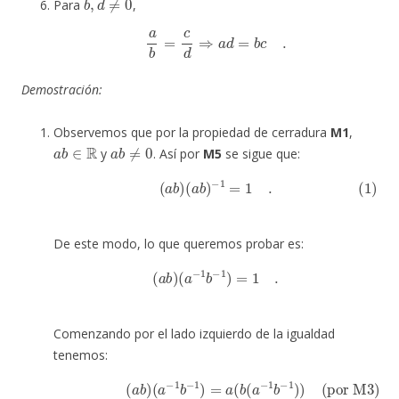
Para
,
a
b
=
c
d
⇒
a
d
=
b
c
.
Demostración:
Observemos que por la propiedad de cerradura
M1
,
a
b
∈
R
a
b
≠
0
y
. Así por
M5
se sigue que:
(1)
(
a
b
)
(
a
b
)
−
1
=
1
.
De este modo, lo que queremos probar es:
(
a
b
)
(
a
−
1
b
−
1
)
=
1
.
Comenzando por el lado izquierdo de la igualdad
tenemos:
(por M2)
(por M5)
(por M3)
=
a
=
(
b
a
(
(
b
(
1
−
(
)
1
a
a
a
b
−
−
1
)
(
1
)
a
(por M4)
)
−
)
(por M3)
1
b
−
1
)
=
=
a
a
(
=
b
a
a
(
−
(
a
(
1
b
−
(por M5)
1
b
b
−
−
1
1
)
a
)
)
−
1
=
)
1
.