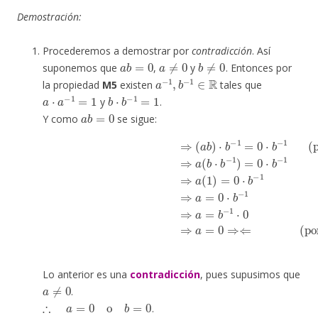
Demostración:
Procederemos a demostrar por
contradicción
. Así
a
b
=
0
a
≠
0
b
≠
0
suponemos que
,
y
. Entonces por
a
−
1
,
b
−
1
∈
R
la propiedad
M5
existen
tales que
a
⋅
a
−
1
=
1
b
⋅
b
−
1
=
1
y
.
a
b
=
0
Y como
se sigue:
(por M3)
⇒
a
(
b
⋅
b
(por M2)
−
(por multiplicar
1
)
=
⇒
0
a
⋅
b
=
−
b
1
−
(por M5)
1
⋅
0
(por resultado
b
−
⇒
1
a
)
⇒
(
1
(
)
a
=
b
0
)
⋅
⋅
b
b
a
−
−
⋅
1
0
1
(por
=
=
0
0
)
⋅
⇒
b
Lo anterior es una
contradicción
, pues supusimos que
a
≠
0
.
∴
a
=
0
o
b
=
0
.