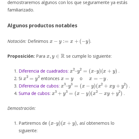
demostraremos algunos con los que seguramente ya estás
familiarizado.
Algunos productos notables
x
−
y
:=
x
+
(
−
y
)
Notación:
Definimos
.
x
,
y
∈
R
Proposición:
Para
se cumple lo siguiente:
x
2
–
y
2
=
(
x
–
y
)
(
x
+
y
)
Diferencia de cuadrados:
.
x
2
=
y
2
x
=
y
x
=
−
y
Si
entonces
o
.
x
3
–
y
3
=
(
x
−
y
)
(
x
2
+
x
y
+
y
2
)
Diferencia de cubos:
.
x
3
+
y
3
=
(
x
−
y
)
(
x
2
−
x
y
+
y
2
)
Suma de cubos:
.
Demostración:
(
x
–
y
)
(
x
+
y
)
Partiremos de
, así obtenemos lo
siguiente: