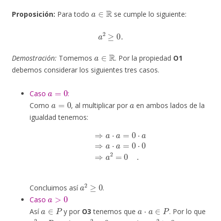
a
∈
R
Proposición:
Para todo
se cumple lo siguiente:
a
2
≥
0
.
a
∈
R
Demostración:
Tomemos
. Por la propiedad
O1
debemos considerar los siguientes tres casos.
a
=
0
Caso
:
a
=
0
a
Como
, al multiplicar por
en ambos lados de la
igualdad tenemos:
⇒
a
⋅
a
=
0
⋅
a
⇒
a
⋅
a
=
0
⋅
0
⇒
a
2
=
0
.
a
2
≥
0
Concluimos así
.
a
>
0
Caso
a
∈
P
a
⋅
a
∈
P
Así
y por
O3
tenemos que
. Por lo que
a
2
∈
P
a
2
>
0
a
2
≥
0