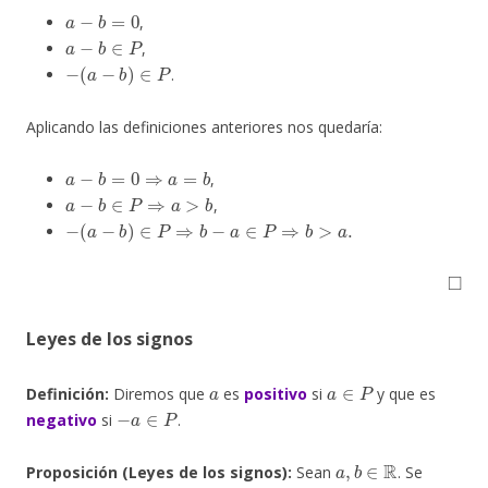
a
−
b
=
0
,
a
−
b
∈
P
,
−
(
a
−
b
)
∈
P
.
Aplicando las definiciones anteriores nos quedaría:
a
−
b
=
0
⇒
a
=
b
,
a
−
b
∈
P
⇒
a
>
b
,
−
(
a
−
b
)
∈
P
⇒
b
−
a
∈
P
⇒
b
>
a
.
◻
Leyes de los signos
a
a
∈
P
Definición:
Diremos que
es
positivo
si
y que es
−
a
∈
P
negativo
si
.
a
,
b
∈
R
Proposición (Leyes de los signos):
Sean
. Se