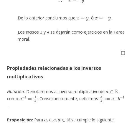
x
=
y
x
=
−
y
De lo anterior concluimos que
, ó
.
Los incisos 3 y 4 se dejarán como ejercicios en la Tarea
moral.
◻
Propiedades relacionadas a los inversos
multiplicativos
a
∈
R
Notación:
Denotaremos al inverso multiplicativo de
a
−
1
=
1
a
a
b
:=
a
⋅
b
−
1
como
. Consecuentemente, definimos
.
a
,
b
,
c
,
d
∈
R
Proposición:
Para
se cumple lo siguiente:
a
,
b
≠
0