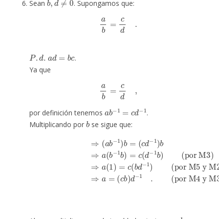
Sean
. Supongamos que:
a
b
=
c
d
.
P
.
d
.
a
d
=
b
c
.
Ya que
a
b
=
c
d
,
a
b
−
1
=
c
d
−
1
por definición tenemos
.
b
Multiplicando por
se sigue que:
(por M5 y M2)
⇒
(
a
b
−
1
)
b
⇒
=
(
a
c
(
d
1
−
)
=
1
c
)
(
b
b
(por M3)
d
−
1
)
(por M4 y M3)
⇒
a
(
b
−
1
b
)
=
⇒
c
(
a
d
=
−
(
1
c
b
b
)
)
d
−
d