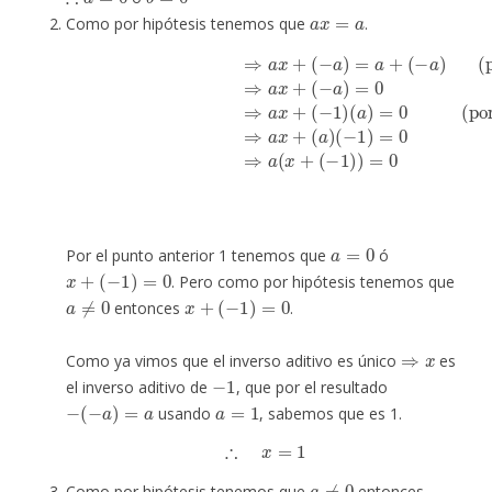
a
x
=
a
Como por hipótesis tenemos que
.
(por sumar
(
a
)
)
⇒
a
x
+
(
−
−
1
a
)
(
)
a
⇒
)
=
a
0
x
+
(por M2)
(
−
a
)
=
a
+
⇒
(
−
a
a
x
)
(por S5)
+
(
a
)
(
−
1
)
⇒
=
0
a
(por D)
x
+
(
−
a
)
a
=
0
Por el punto anterior 1 tenemos que
ó
x
+
(
−
1
)
=
0
. Pero como por hipótesis tenemos que
a
≠
0
x
+
(
−
1
)
=
0
entonces
.
⇒
x
Como ya vimos que el inverso aditivo es único
es
−
1
el inverso aditivo de
, que por el resultado
−
(
−
a
)
=
a
a
=
1
usando
, sabemos que es 1.
∴
x
=
1
a
≠
0
Como por hipótesis tenemos que
entonces