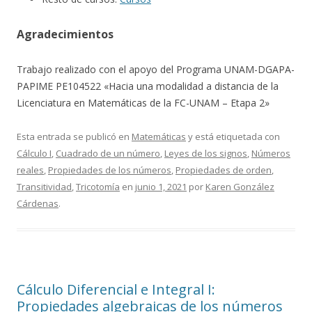
Agradecimientos
Trabajo realizado con el apoyo del Programa UNAM-DGAPA-
PAPIME PE104522 «Hacia una modalidad a distancia de la
Licenciatura en Matemáticas de la FC-UNAM – Etapa 2»
Esta entrada se publicó en
Matemáticas
y está etiquetada con
Cálculo I
,
Cuadrado de un número
,
Leyes de los signos
,
Números
reales
,
Propiedades de los números
,
Propiedades de orden
,
Transitividad
,
Tricotomía
en
junio 1, 2021
por
Karen González
Cárdenas
.
Cálculo Diferencial e Integral I:
Propiedades algebraicas de los números