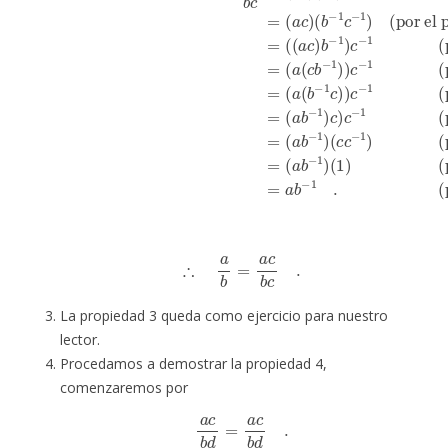
∴
a
b
=
a
c
b
c
.
La propiedad 3 queda como ejercicio para nuestro
lector.
Procedamos a demostrar la propiedad 4,
comenzaremos por
a
c
b
d
=
a
c
b
d
.