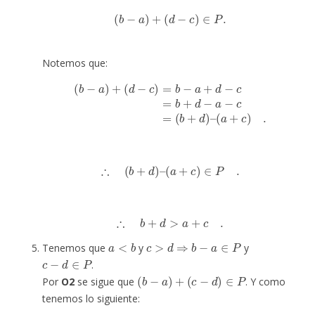
(
b
−
a
)
+
(
d
−
c
)
∈
P
.
Notemos que:
(
b
−
a
)
+
(
d
−
c
)
=
b
−
a
+
d
−
c
=
b
+
d
−
a
−
c
=
(
b
+
d
)
–
(
a
+
c
)
.
∴
(
b
+
d
)
–
(
a
+
c
)
∈
P
.
∴
b
+
d
>
a
+
c
.
a
<
b
c
>
d
⇒
b
−
a
∈
P
Tenemos que
y
y
c
−
d
∈
P
.
(
b
−
a
)
+
(
c
−
d
)
∈
P
Por
O2
se sigue que
. Y como
tenemos lo siguiente: