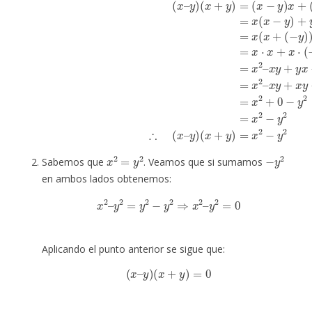
(por D)
(por D)
=
x
⋅
x
+
x
(
⋅
x
(
–
−
y
y
)
)
(
+
x
y
+
⋅
y
x
(por S5)
)
+
=
y
(
x
⋅
=
(
−
−
x
y
y
2
)
)
+
x
(por
+
0
(
−
x
y
−
−
2
y
x
(por S4)
)
y
y
(por M2)
=
x
(
−
y
)
=
)
=
x
2
x
=
2
−
x
–
y
(
x
2
x
x
2
=
y
2
−
y
2
Sabemos que
. Veamos que si sumamos
en ambos lados obtenemos:
x
2
–
y
2
=
y
2
−
y
2
⇒
x
2
–
y
2
=
0
Aplicando el punto anterior se sigue que:
(
x
–
y
)
(
x
+
y
)
=
0