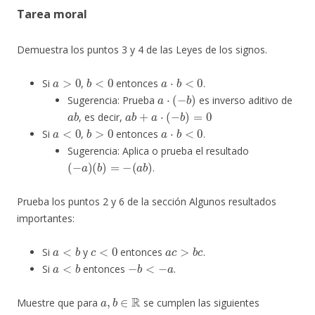
Tarea moral
Demuestra los puntos 3 y 4 de las Leyes de los signos.
a
>
0
b
<
0
a
⋅
b
<
0
Si
,
entonces
.
a
⋅
(
−
b
)
Sugerencia: Prueba
es inverso aditivo de
a
b
a
b
+
a
⋅
(
−
b
)
=
0
, es decir,
a
<
0
b
>
0
a
⋅
b
<
0
Si
,
entonces
.
Sugerencia: Aplica o prueba el resultado
(
−
a
)
(
b
)
=
−
(
a
b
)
.
Prueba los puntos 2 y 6 de la sección Algunos resultados
importantes:
a
<
b
c
<
0
a
c
>
b
c
Si
y
entonces
.
a
<
b
−
b
<
−
a
Si
entonces
.
a
,
b
∈
R
Muestre que para
se cumplen las siguientes