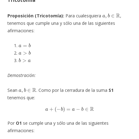
Tricotomía
a
,
b
∈
R
Proposición (Tricotomía):
Para cualesquiera
,
tenemos que cumple una y sólo una de las siguientes
afirmaciones:
a
=
b
a
>
b
b
>
a
Demostración:
a
,
b
∈
R
Sean
. Como por la cerradura de la suma
S1
tenemos que:
a
+
(
−
b
)
=
a
−
b
∈
R
Por
O1
se cumple una y sólo una de las siguientes
afirmaciones: