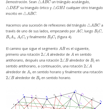
Demostración.
Sean
un triángulo acutángulo,
△
D
E
F
△
G
H
I
su triangulo órtico y
cualquier otro triangulo
△
A
B
C
inscrito en
.
△
A
B
C
Hacemos una sucesión de reflexiones del triángulo
a
A
C
B
1
C
través de uno de sus lados, empezando por
, luego
,
B
1
A
1
A
1
C
1
B
2
C
1
,
y finalmente
(figura 4).
A
B
El camino que sigue el segmento
es el siguiente,
2
∠
A
A
primerio una rotación
alrededor de
en sentido
2
∠
B
B
1
antihorario, después una rotación
alrededor de
en
2
∠
A
sentido antihorario, a continuación, una rotación
A
1
alrededor de
en sentido horario y finalmente una rotación
2
∠
B
B
2
alrededor de
en sentido horario.