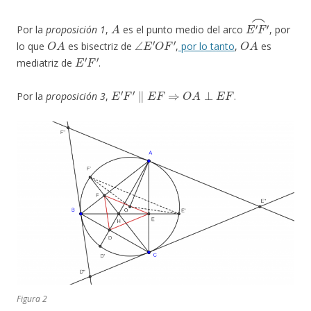
A
E
′
F
′
⌢
Por la
proposición 1
,
es el punto medio del arco
, por
O
A
∠
E
′
O
F
′
O
A
lo que
es bisectriz de
,
por lo tanto
,
es
E
′
F
′
mediatriz de
.
E
′
F
′
∥
E
F
⇒
O
A
⊥
E
F
Por la
proposición 3
,
.
Figura 2
O
B
⊥
F
D
O
C
⊥
D
E