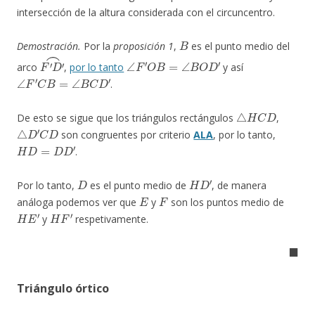
intersección de la altura considerada con el circuncentro.
B
Demostración.
Por la
proposición 1
,
es el punto medio del
F
′
D
′
⌢
∠
F
′
O
B
=
∠
B
O
D
′
arco
,
por lo tanto
y así
∠
F
′
C
B
=
∠
B
C
D
′
.
△
H
C
D
De esto se sigue que los triángulos rectángulos
,
△
D
′
C
D
son congruentes por criterio
ALA
, por lo tanto,
H
D
=
D
D
′
.
D
H
D
′
Por lo tanto,
es el punto medio de
, de manera
E
F
análoga podemos ver que
y
son los puntos medio de
H
E
′
H
F
′
y
respetivamente.
◼
Triángulo órtico