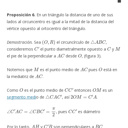
Proposición 6.
En un triángulo la distancia de uno de sus
lados al circuncentro es igual a la mitad de la distancia del
vértice opuesto al ortocentro del triángulo.
(
O
,
R
)
△
A
B
C
Demostración.
Sea
el circuncírculo de
,
C
′
C
M
consideremos
el punto diametralmente opuesto a
y
A
C
O
el pie de la perpendicular a
desde
, (figura 3).
M
A
C
O
Notemos que
es el punto medio de
pues
está en
A
C
la mediatriz de
.
O
C
C
′
O
M
Como
es el punto medio de
entonces
es un
△
C
A
C
′
2
O
M
=
C
′
A
segmento medi
o de
, así
.
∠
C
′
A
C
=
∠
C
B
C
′
=
π
2
C
C
′
, pues
es diámetro
A
H
C
′
B
B
C
Por lo tanto,
y
son perpendiculares a