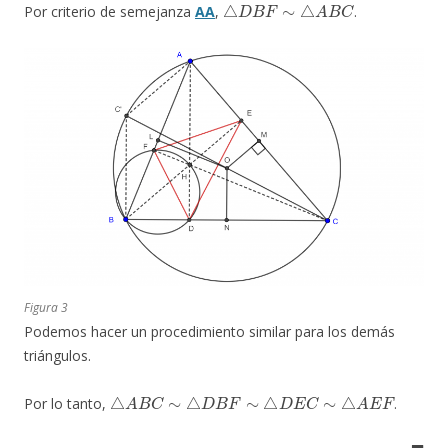
Por criterio de semejanza
AA
,
.
Figura 3
Podemos hacer un procedimiento similar para los demás
triángulos.
△
A
B
C
∼
△
D
B
F
∼
△
D
E
C
∼
△
A
E
F
Por lo tanto,
.
◼