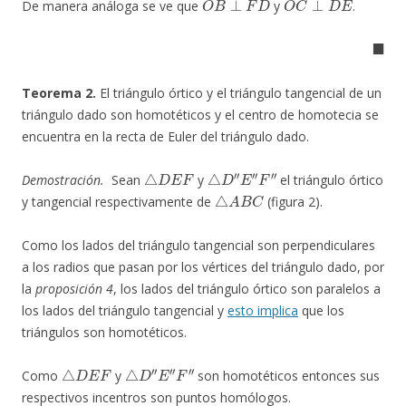
De manera análoga se ve que
y
.
◼
Teorema 2.
El triángulo órtico y el triángulo tangencial de un
triángulo dado son homotéticos y el centro de homotecia se
encuentra en la recta de Euler del triángulo dado.
△
D
E
F
△
D
″
E
″
F
″
Demostración.
Sean
y
el triángulo órtico
△
A
B
C
y tangencial respectivamente de
(figura 2).
Como los lados del triángulo tangencial son perpendiculares
a los radios que pasan por los vértices del triángulo dado, por
la
proposición 4
, los lados del triángulo órtico son paralelos a
los lados del triángulo tangencial y
esto implica
que los
triángulos son homotéticos.
△
D
E
F
△
D
″
E
″
F
″
Como
y
son homotéticos entonces sus
respectivos incentros son puntos homólogos.