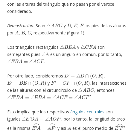
con las alturas del triángulo que no pasan por el vértice
considerado.
△
A
B
C
D
E
F
Demostración.
Sean
y
,
,
los pies de las alturas
A
B
C
por
,
,
, respectivamente (figura 1).
△
B
E
A
△
C
F
A
Los triángulos rectángulos
y
son
∠
A
semejantes pues
es un ángulo en común, por lo tanto,
∠
E
B
A
=
∠
A
C
F
.
D
′
=
A
D
∩
(
O
,
R
)
Por otro lado, consideremos
,
E
′
=
B
E
∩
(
O
,
R
)
F
′
=
C
F
∩
(
O
,
R
)
y
, las intersecciones
△
A
B
C
de las alturas con el circuncírculo de
, entonces
∠
E
′
B
A
=
∠
E
B
A
=
∠
A
C
F
=
∠
A
C
F
′
.
Esto implica que los respectivos
ángulos centrales
son
∠
E
′
O
A
=
∠
A
O
F
′
iguales
, por lo tanto, la longitud de arco
E
′
A
⌢
=
A
F
′
⌢
A
E
′
F
′
⌢
es la misma
y así
es el punto medio de
.