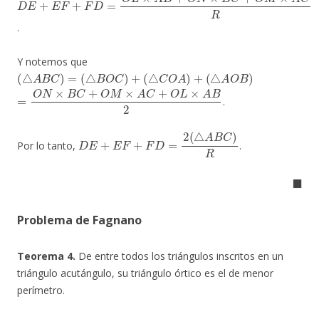
.
Y notemos que
(
△
A
B
C
)
=
(
△
B
O
C
)
+
(
△
C
O
A
)
+
(
△
A
O
B
)
=
O
N
×
B
C
+
O
M
×
A
C
+
O
L
×
A
B
2
.
D
E
+
E
F
+
F
D
=
2
(
△
A
B
C
)
R
Por lo tanto,
.
◼
Problema de Fagnano
Teorema 4.
De entre todos los triángulos inscritos en un
triángulo acutángulo, su triángulo órtico es el de menor
perímetro.
△
A
B
C