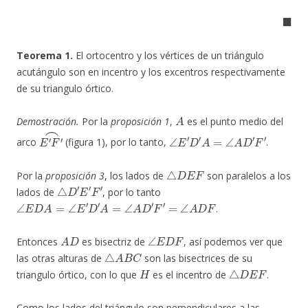
◼
Teorema 1.
El ortocentro y los vértices de un triángulo
acutángulo son en incentro y los excentros respectivamente
de su triangulo órtico.
A
Demostración.
Por la
proposición 1
,
es el punto medio del
E
′
F
′
⌢
∠
E
′
D
′
A
=
∠
A
D
′
F
′
arco
(figura 1), por lo tanto,
.
△
D
E
F
Por la
proposición 3
, los lados de
son paralelos a los
△
D
′
E
′
F
′
lados de
, por lo tanto
∠
E
D
A
=
∠
E
′
D
′
A
=
∠
A
D
′
F
′
=
∠
A
D
F
.
A
D
∠
E
D
F
Entonces
es bisectriz de
, así podemos ver que
△
A
B
C
las otras alturas de
son las bisectrices de su
H
△
D
E
F
triangulo órtico, con lo que
es el incentro de
.
Como los lados del triángulo son perpendiculares a las