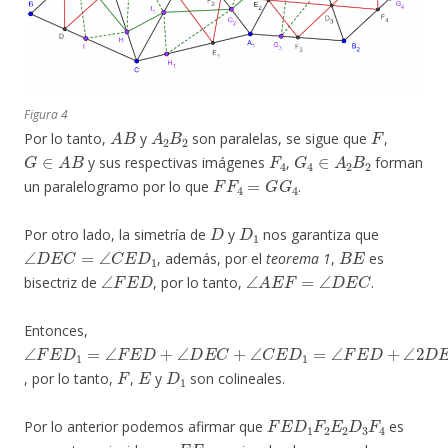
Figura 4
A
B
A
2
B
2
F
Por lo tanto,
y
son paralelas, se sigue que
,
G
∈
A
B
F
4
G
4
∈
A
2
B
2
y sus respectivas imágenes
,
forman
F
F
4
=
G
G
4
un paralelogramo por lo que
.
D
D
1
Por otro lado, la simetría de
y
nos garantiza que
∠
D
E
C
=
∠
C
E
D
1
B
E
, además, por el
teorema 1
,
es
∠
F
E
D
∠
A
E
F
=
∠
D
E
C
bisectriz de
, por lo tanto,
.
Entonces,
∠
F
E
D
1
=
∠
F
E
D
+
∠
D
E
C
+
∠
C
E
D
1
=
∠
F
E
D
+
∠
2
D
E
C
=
π
F
E
D
1
, por lo tanto,
,
y
son colineales.
F
E
D
1
F
2
E
2
D
3
F
4
Por lo anterior podemos afirmar que
es
F
F
4