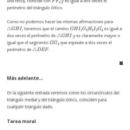
una recta, coincide con
y es igual a dos veces el
perímetro del triángulo órtico.
Como no podemos hacer las mismas afirmaciones para
△
G
H
I
G
H
I
1
G
2
H
2
I
3
G
4
, tenemos que el camino
es igual a
△
G
H
I
dos veces el perímetro de
y es claramente mayor o
G
G
4
igual que el segmento
que equivale a dos veces el
△
D
E
F
perímetro de
.
◼
Más adelante…
En la siguiente entrada veremos como los circuncírculos del
triángulo medial y del triángulo órtico, coinciden para
cualquier triangulo dado.
Tarea moral