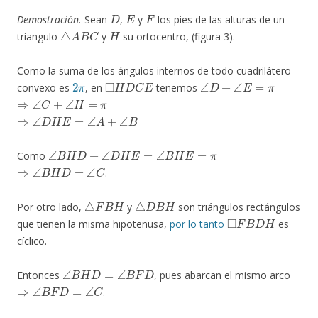
D
E
F
Demostración.
Sean
,
y
los pies de las alturas de un
△
A
B
C
H
triangulo
y
su ortocentro, (figura 3).
Como la suma de los ángulos internos de todo cuadrilátero
2
π
◻
H
D
C
E
∠
D
+
∠
E
=
π
convexo es
, en
tenemos
⇒
∠
C
+
∠
H
=
π
⇒
∠
D
H
E
=
∠
A
+
∠
B
∠
B
H
D
+
∠
D
H
E
=
∠
B
H
E
=
π
Como
⇒
∠
B
H
D
=
∠
C
.
△
F
B
H
△
D
B
H
Por otro lado,
y
son triángulos rectángulos
◻
F
B
D
H
que tienen la misma hipotenusa,
por lo tanto
es
cíclico.
∠
B
H
D
=
∠
B
F
D
Entonces
, pues abarcan el mismo arco
⇒
∠
B
F
D
=
∠
C
.
△
D
B
F
∼
△
A
B
C