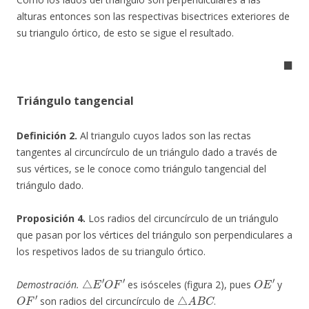
alturas entonces son las respectivas bisectrices exteriores de
su triangulo órtico, de esto se sigue el resultado.
◼
Triángulo tangencial
Definición 2.
Al triangulo cuyos lados son las rectas
tangentes al circuncírculo de un triángulo dado a través de
sus vértices, se le conoce como triángulo tangencial del
triángulo dado.
Proposición 4.
Los radios del circuncírculo de un triángulo
que pasan por los vértices del triángulo son perpendiculares a
los respetivos lados de su triangulo órtico.
△
E
′
O
F
′
O
E
′
Demostración.
es isósceles (figura 2), pues
y
O
F
′
△
A
B
C
son radios del circuncírculo de
.