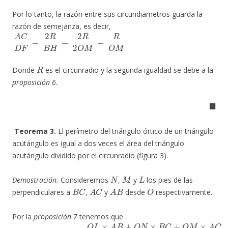
Por lo tanto, la razón entre sus circundiametros guarda la
razón de semejanza, es decir,
A
C
D
F
=
2
R
B
H
=
2
R
2
O
M
=
R
O
M
.
R
Donde
es el circunradio y la segunda igualdad se debe a la
proposición 6
.
◼
Teorema 3.
El perímetro del triángulo órtico de un triángulo
acutángulo es igual a dos veces el área del triángulo
acutángulo dividido por el circunradio (figura 3).
N
M
L
Demostración.
Consideremos
,
y
los pies de las
B
C
A
C
A
B
O
perpendiculares a
,
y
desde
respectivamente.
Por la
proposición 7
tenemos que
D
E
+
E
F
+
F
D
=
O
L
×
A
B
+
O
N
×
B
C
+
O
M
×
A
C
R