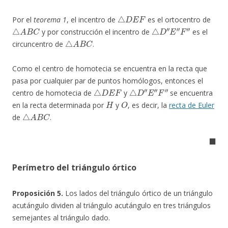
△
D
E
F
Por el
teorema 1
, el incentro de
es el ortocentro de
△
A
B
C
△
D
″
E
″
F
″
y por construcción el incentro de
es el
△
A
B
C
circuncentro de
.
Como el centro de homotecia se encuentra en la recta que
pasa por cualquier par de puntos homólogos, entonces el
△
D
E
F
△
D
″
E
″
F
″
centro de homotecia de
y
se encuentra
H
O
en la recta determinada por
y
, es decir, la
recta de Euler
△
A
B
C
de
.
◼
Perímetro del triángulo órtico
Proposición 5.
Los lados del triángulo órtico de un triángulo
acutángulo dividen al triángulo acutángulo en tres triángulos
semejantes al triángulo dado.