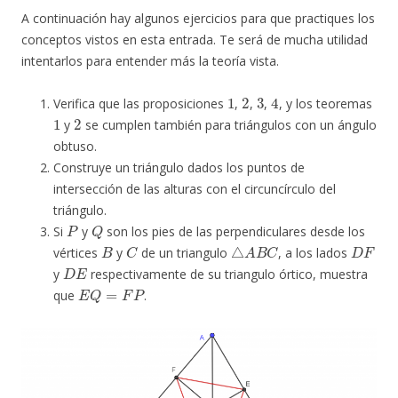
A continuación hay algunos ejercicios para que practiques los
conceptos vistos en esta entrada. Te será de mucha utilidad
intentarlos para entender más la teoría vista.
1
2
3
4
Verifica que las proposiciones
,
,
,
, y los teoremas
1
2
y
se cumplen también para triángulos con un ángulo
obtuso.
Construye un triángulo dados los puntos de
intersección de las alturas con el circuncírculo del
triángulo.
P
Q
Si
y
son los pies de las perpendiculares desde los
B
C
△
A
B
C
D
F
vértices
y
de un triangulo
, a los lados
D
E
y
respectivamente de su triangulo órtico, muestra
E
Q
=
F
P
que
.