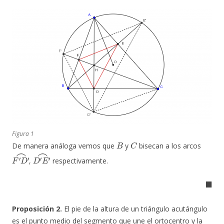
Figura 1
B
C
De manera análoga vemos que
y
bisecan a los arcos
F
′
D
′
⌢
D
′
E
′
⌢
,
respectivamente.
◼
Proposición 2.
El pie de la altura de un triángulo acutángulo
es el punto medio del segmento que une el ortocentro y la