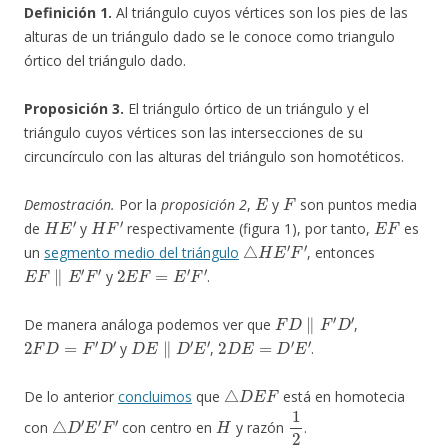
Definición 1.
Al triángulo cuyos vértices son los pies de las
alturas de un triángulo dado se le conoce como triangulo
órtico del triángulo dado.
Proposición 3.
El triángulo órtico de un triángulo y el
triángulo cuyos vértices son las intersecciones de su
circuncírculo con las alturas del triángulo son homotéticos.
E
F
Demostración.
Por la
proposición 2
,
y
son puntos media
H
E
′
H
F
′
E
F
de
y
respectivamente (figura 1), por tanto,
es
△
H
E
′
F
′
un
segmento medio del triángulo
, entonces
E
F
∥
E
′
F
′
2
E
F
=
E
′
F
′
y
.
F
D
∥
F
′
D
′
De manera análoga podemos ver que
,
2
F
D
=
F
′
D
′
D
E
∥
D
′
E
′
2
D
E
=
D
′
E
′
y
,
.
△
D
E
F
De lo anterior
concluimos
que
está en homotecia
△
D
′
E
′
F
′
H
1
2
con
con centro en
y razón
.