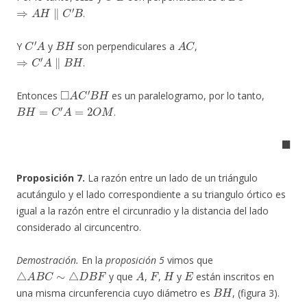
⇒
A
H
∥
C
′
B
.
C
′
A
B
H
A
C
Y
y
son perpendiculares a
,
⇒
C
′
A
∥
B
H
.
◻
A
C
′
B
H
Entonces
es un paralelogramo, por lo tanto,
B
H
=
C
′
A
=
2
O
M
.
◼
Proposición 7.
La razón entre un lado de un triángulo
acutángulo y el lado correspondiente a su triangulo órtico es
igual a la razón entre el circunradio y la distancia del lado
considerado al circuncentro.
Demostración.
En la
proposición 5
vimos que
△
A
B
C
∼
△
D
B
F
A
F
H
E
y que
,
,
y
están inscritos en
B
H
una misma circunferencia cuyo diámetro es
, (figura 3).