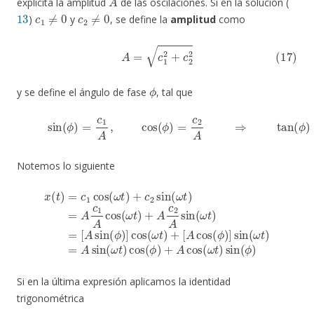
explícita la amplitud
de las oscilaciones. Si en la solución (
13
c
1
≠
0
c
2
≠
0
)
y
, se define la
amplitud
como
(17)
A
=
c
1
2
+
c
2
2
ϕ
y se define el ángulo de fase
, tal que
(18)
sin
(
ϕ
)
=
c
1
A
,
cos
(
ϕ
)
=
c
2
A
⇒
tan
(
ϕ
)
=
c
1
c
2
Notemos lo siguiente
x
(
t
[
)
A
=
c
cos
1
cos
(
ϕ
)
(
]
ω
sin
t
)
+
(
ω
c
2
=
t
)
sin
[
=
A
A
sin
(
sin
ω
t
(
ϕ
(
)
ω
=
)
]
A
t
cos
)
c
cos
1
A
(
ω
(
cos
ϕ
t
)
)
+
+
(
A
ω
cos
t
)
+
A
(
ω
c
2
t
)
A
sin
sin
(
ϕ
(
ω
)
t
)
Si en la última expresión aplicamos la identidad
trigonométrica