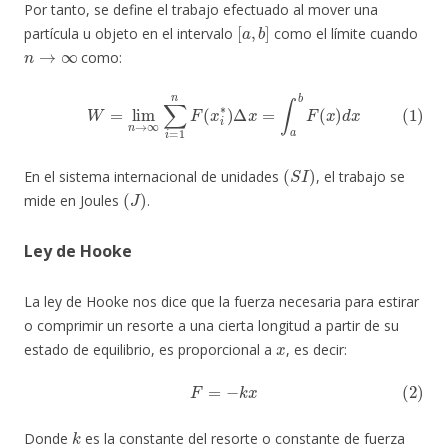
Por tanto, se define el trabajo efectuado al mover una
[
a
,
b
]
partícula u objeto en el intervalo
como el límite cuando
n
→
∞
como:
(1)
W
=
lim
n
→
∞
∑
i
=
1
n
F
(
x
i
∗
)
Δ
x
=
∫
a
b
F
(
x
)
d
x
(
S
I
)
En el sistema internacional de unidades
, el trabajo se
(
J
)
mide en Joules
.
Ley de Hooke
La ley de Hooke nos dice que la fuerza necesaria para estirar
o comprimir un resorte a una cierta longitud a partir de su
x
estado de equilibrio, es proporcional a
, es decir:
(2)
F
=
−
k
x
k
Donde
es la constante del resorte o constante de fuerza