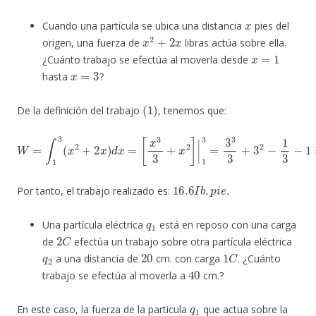
x
Cuando una partícula se ubica una distancia
pies del
x
2
+
2
x
origen, una fuerza de
libras actúa sobre ella.
x
=
1
¿Cuánto trabajo se efectúa al moverla desde
x
=
3
hasta
?
(
1
)
De la definición del trabajo
, tenemos que:
W
=
∫
1
3
(
x
2
+
2
x
)
d
x
=
[
x
3
3
+
x
2
]
|
1
3
=
3
3
3
+
3
2
−
1
3
−
1
=
50
3
16.6
I
b
.
p
i
e
.
Por tanto, el trabajo realizado es:
q
1
Una partícula eléctrica
está en reposo con una carga
2
C
de
efectúa un trabajo sobre otra partícula eléctrica
q
2
20
1
C
a una distancia de
cm. con carga
. ¿Cuánto
40
trabajo se efectúa al moverla a
cm.?
q
1
En este caso, la fuerza de la particula
que actua sobre la