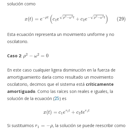
solución como
(29)
x
(
t
)
=
e
−
ρ
t
(
c
1
e
ρ
2
−
ω
2
t
+
c
2
e
−
ρ
2
−
ω
2
t
)
Esta ecuación representa un movimiento uniforme y no
oscilatorio.
ρ
2
−
ω
2
=
0
Caso 2
:
En este caso cualquier ligera disminución en la fuerza de
amortiguamiento daría como resultado un movimiento
oscilatorio, decimos que el sistema está
críticamente
amortiguado
. Como las raíces son reales e iguales, la
25
solución de la ecuación (
) es
x
(
t
)
=
c
1
e
r
1
t
+
c
2
t
e
r
1
t
r
1
=
−
ρ
Si sustituimos
, la solución se puede reescribir como