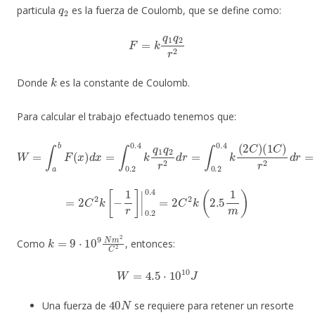
q
2
particula
es la fuerza de Coulomb, que se define como:
F
=
k
q
1
q
2
r
2
k
Donde
es la constante de Coulomb.
Para calcular el trabajo efectuado tenemos que:
W
=
∫
a
b
F
(
x
(
)
1
d
C
x
)
=
r
∫
2
0.2
d
r
=
0.4
2
C
k
2
q
k
1
∫
q
0.2
2
r
0.4
2
d
d
r
=
r
∫
r
0.2
2
0.4
k
(
2
C
)
=
2
C
2
k
[
−
1
r
]
|
0.2
0.4
=
2
C
2
k
(
2.5
1
m
)
k
=
9
⋅
10
9
N
m
2
C
2
Como
, entonces:
W
=
4.5
⋅
10
10
J
40
N
Una fuerza de
se requiere para retener un resorte