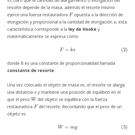
Es claro que la cantidad de alargamiento o elongación del
resorte depende de la masa, además el resorte mismo
F
ejerce una fuerza restauradora
opuesta a la dirección de
s
elongación y proporcional a la cantidad de elongación
, esta
característica corresponde a la
ley de Hooke
y
matemáticamente se expresa como
(2)
F
=
k
s
k
donde
es una constante de proporcionalidad llamada
constante de resorte
.
m
Una vez colocado el objeto de masa
, el resorte se alarga
s
una distancia
y mantiene una posición de equilibrio en el
W
que el peso
del objeto se equilibra con la fuerza
F
restauradora
del resorte. Recordando que el peso de un
objeto es
(3)
W
=
m
g