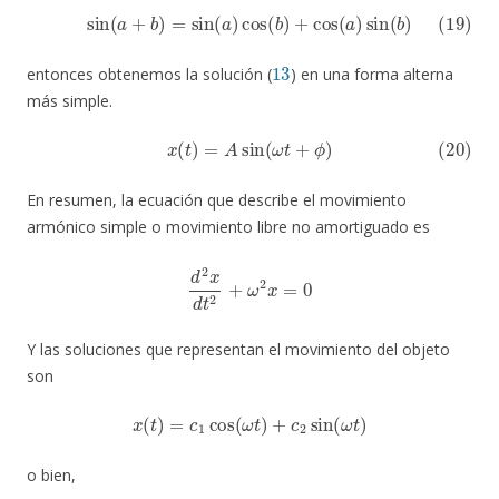
(19)
sin
(
a
+
b
)
=
sin
(
a
)
cos
(
b
)
+
cos
(
a
)
sin
(
b
)
13
entonces obtenemos la solución (
) en una forma alterna
más simple.
(20)
x
(
t
)
=
A
sin
(
ω
t
+
ϕ
)
En resumen, la ecuación que describe el movimiento
armónico simple o movimiento libre no amortiguado es
d
2
x
d
t
2
+
ω
2
x
=
0
Y las soluciones que representan el movimiento del objeto
son
x
(
t
)
=
c
1
cos
(
ω
t
)
+
c
2
sin
(
ω
t
)
o bien,