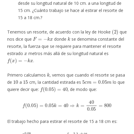
desde su longitud natural de 10 cm. a una longitud de
15 cm. ¿Cuánto trabajo se hace al estirar el resorte de
15 a 18 cm.?
(
2
)
Tenemos un resorte, de acuerdo con la ley de Hooke
que
F
=
−
k
x
k
nos dice que
donde
se denomina constante del
resorte, la fuerza que se requiere para mantener el resorte
x
estirado
metros más allá de su longitud natural es
f
(
x
)
=
−
k
x
.
k
Primero calculamos
, vemos que cuando el resorte se pasa
10
15
5
c
m
=
0.05
m
de
a
cm, la cantidad estirada es
lo que
f
(
0.05
)
=
40
quiere decir que:
, de modo que:
f
(
0.05
)
=
0.05
k
=
40
⇒
k
=
40
0.05
=
800
El trabajo hecho para estirar el resorte de 15 a 18 cm es:
W
=
∫
0.05
0.08
(
800
0.08
)
)
x
2
d
−
x
(
0.05
=
800
)
2
[
x
]
=
2
1.56
2
]
|
0.05
J
0.08
=
400
[
(