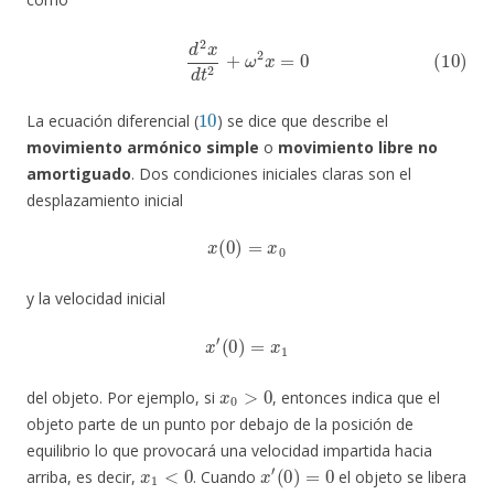
(10)
d
2
x
d
t
2
+
ω
2
x
=
0
10
La ecuación diferencial (
) se dice que describe el
movimiento armónico simple
o
movimiento libre no
amortiguado
. Dos condiciones iniciales claras son el
desplazamiento inicial
x
(
0
)
=
x
0
y la velocidad inicial
x
′
(
0
)
=
x
1
x
0
>
0
del objeto. Por ejemplo, si
, entonces indica que el
objeto parte de un punto por debajo de la posición de
equilibrio lo que provocará una velocidad impartida hacia
x
1
<
0
x
′
(
0
)
=
0
arriba, es decir,
. Cuando
el objeto se libera
x
0
<
0
x
1
=
0