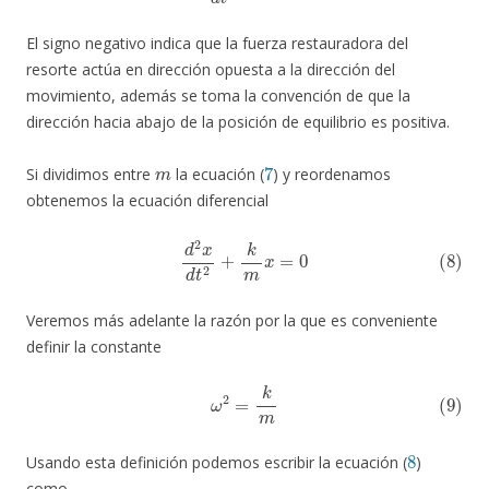
El signo negativo indica que la fuerza restauradora del
resorte actúa en dirección opuesta a la dirección del
movimiento, además se toma la convención de que la
dirección hacia abajo de la posición de equilibrio es positiva.
m
7
Si dividimos entre
la ecuación (
) y reordenamos
obtenemos la ecuación diferencial
(8)
d
2
x
d
t
2
+
k
m
x
=
0
Veremos más adelante la razón por la que es conveniente
definir la constante
(9)
ω
2
=
k
m
8
Usando esta definición podemos escribir la ecuación (
)
como