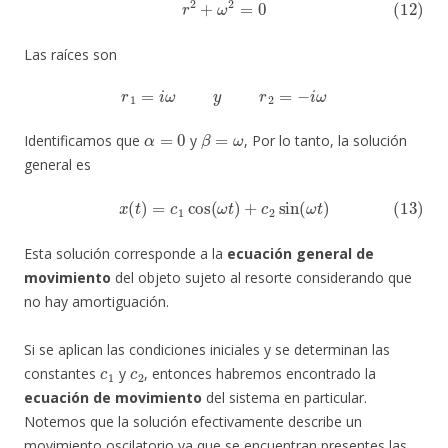
(12)
r
2
+
ω
2
=
0
Las raíces son
r
1
=
i
ω
y
r
2
=
−
i
ω
α
=
0
β
=
ω
Identificamos que
y
, Por lo tanto, la solución
general es
(13)
x
(
t
)
=
c
1
cos
(
ω
t
)
+
c
2
sin
(
ω
t
)
Esta solución corresponde a la
ecuación general de
movimiento
del objeto sujeto al resorte considerando que
no hay amortiguación.
Si se aplican las condiciones iniciales y se determinan las
c
1
c
2
constantes
y
, entonces habremos encontrado la
ecuación de movimiento
del sistema en particular.
Notemos que la solución efectivamente describe un
movimiento oscilatorio ya que se encuentran presentes las