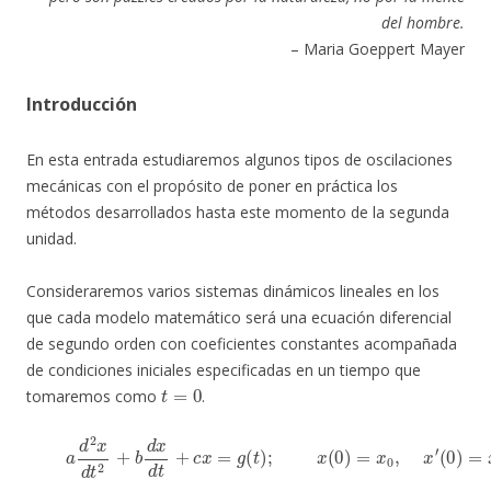
del hombre.
– Maria Goeppert Mayer
Introducción
En esta entrada estudiaremos algunos tipos de oscilaciones
mecánicas con el propósito de poner en práctica los
métodos desarrollados hasta este momento de la segunda
unidad.
Consideraremos varios sistemas dinámicos lineales en los
que cada modelo matemático será una ecuación diferencial
de segundo orden con coeficientes constantes acompañada
de condiciones iniciales especificadas en un tiempo que
t
=
0
tomaremos como
.
(1)
a
d
2
x
d
t
2
+
b
d
x
d
t
+
c
x
=
g
(
t
)
;
x
(
0
)
=
x
0
,
x
′
(
0
)
=
x
1