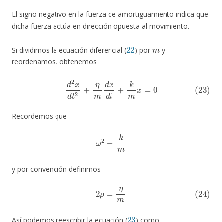
El signo negativo en la fuerza de amortiguamiento indica que
dicha fuerza actúa en dirección opuesta al movimiento.
22
m
Si dividimos la ecuación diferencial (
) por
y
reordenamos, obtenemos
(23)
d
2
x
d
t
2
+
η
m
d
x
d
t
+
k
m
x
=
0
Recordemos que
ω
2
=
k
m
y por convención definimos
(24)
2
ρ
=
η
m
23
Así podemos reescribir la ecuación (
) como