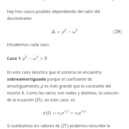
Hay tres casos posibles dependiendo del valor del
discriminante
(28)
Δ
=
ρ
2
−
ω
2
Estudiemos cada caso.
ρ
2
−
ω
2
>
0
Caso 1
:
En este caso decimos que el sistema se encuentra
sobreamortiguado
porque el coeficiente de
ρ
amortiguamiento
es más grande que la constante del
k
resorte
. Como las raíces son reales y distintas, la solución
25
de la ecuación (
), en este caso, es
x
(
t
)
=
c
1
e
r
1
t
+
c
2
e
r
2
t
27
Si sustituimos los valores de (
) podemos reescribir la