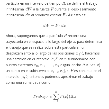
d
t
partícula en un intervalo de tiempo
, se define el trabajo
d
W
F
infinitesimal
a la fuerza
durante el desplazamiento
d
x
F
⋅
d
x
infinitesimal
al producto escalar
esto es:
d
W
=
F
⋅
d
x
P
Ahora, supongamos que la partícula
recorre una
x
trayectoria en el espacio a lo largo del eje
, para determinar
el trabajo que se realiza sobre esta partícula en un
a
b
desplazamiento a lo largo de las posiciones
y
, hacemos
[
a
,
b
]
n
una partición en el intervalo
en
subintervalos con
x
0
,
x
1
,
…
.
,
x
n
Δ
x
x
i
∗
puntos extremos
e igual ancho
. Sea
[
x
i
−
1
,
x
i
]
F
un punto en el subintervalo
, si
es continua en el
[
a
,
b
]
intervalo
entonces podemos aproximar el trabajo
como una suma dada como:
T
r
a
b
a
j
o
≈
∑
i
=
1
n
F
(
x
i
∗
)
Δ
x