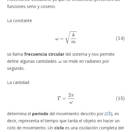
funciones seno y coseno.
La constante
(14)
ω
=
k
m
se llama
frecuencia circular
del sistema y nos permite
ω
definir algunas cantidades.
se mide en radianes por
segundo.
La cantidad
(15)
T
=
2
π
ω
13
determina el
periodo
del movimiento descrito por (
), es
decir, representa el tiempo que tarda el objeto en hacer un
ciclo de movimiento. Un
ciclo
es una oscilación completa del
T