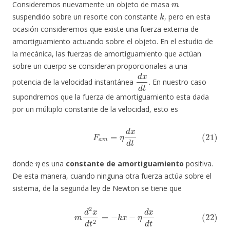
Consideremos nuevamente un objeto de masa
k
suspendido sobre un resorte con constante
, pero en esta
ocasión consideremos que existe una fuerza externa de
amortiguamiento actuando sobre el objeto. En el estudio de
la mecánica, las fuerzas de amortiguamiento que actúan
sobre un cuerpo se consideran proporcionales a una
d
x
d
t
potencia de la velocidad instantánea
. En nuestro caso
supondremos que la fuerza de amortiguamiento esta dada
por un múltiplo constante de la velocidad, esto es
(21)
F
a
m
=
η
d
x
d
t
η
donde
es una
constante de amortiguamiento
positiva.
De esta manera, cuando ninguna otra fuerza actúa sobre el
sistema, de la segunda ley de Newton se tiene que
(22)
m
d
2
x
d
t
2
=
−
k
x
−
η
d
x
d
t