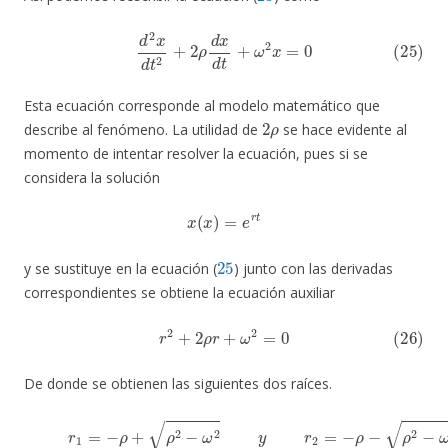
(25)
d
2
x
d
t
2
+
2
ρ
d
x
d
t
+
ω
2
x
=
0
Esta ecuación corresponde al modelo matemático que
2
ρ
describe al fenómeno. La utilidad de
se hace evidente al
momento de intentar resolver la ecuación, pues si se
considera la solución
x
(
x
)
=
e
r
t
25
y se sustituye en la ecuación (
) junto con las derivadas
correspondientes se obtiene la ecuación auxiliar
(26)
r
2
+
2
ρ
r
+
ω
2
=
0
De donde se obtienen las siguientes dos raíces.
(27)
r
1
=
−
ρ
+
ρ
2
−
ω
2
y
r
2
=
−
ρ
−
ρ
2
−
ω
2