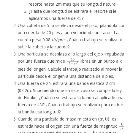
resorte hasta 2m mas que su longitud natural?
¿Hasta que longitud se estirara el resorte si le
aplicamos una fuerza de 45?
Una cubeta de 5 Ib se eleva desde el piso, jalándola con
una cuerda de 20 pies a una velocidad constante. La
i
b
/
p
i
e
cuerda pesa 0.08
. ¿Cuánto trabajo se realiza al
subir la cubeta y la cuerda?
Una partícula se desplaza a lo largo del eje x impulsada
10
(
1
+
x
)
2
por una fuerza que mide
libras en un punto a x
pies del origen. Calcule el trabajo realizado al mover la
partícula desde el origen a una distancia de 9 pies.
Una fuerza de 2N estirara una banda elástica 2 cm
(0.02m. Suponiendo que en este caso se cumple la ley
de Hooke, ¿Cuánto se estirara la banda al aplicarle una
fuerza de 4N? ¿Cuánto trabajo se realizara para estirar
la banda esa longitud?
(
x
,
0
)
Cuando una partícula de masa m esta en
, es
k
x
2
estirada hacia el origen con una fuerza de magnitud
.
x
=
b