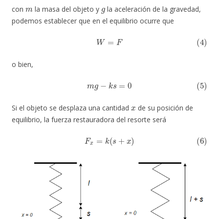
m
g
con
la masa del objeto y
la aceleración de la gravedad,
podemos establecer que en el equilibrio ocurre que
(4)
W
=
F
o bien,
(5)
m
g
−
k
s
=
0
x
Si el objeto se desplaza una cantidad
de su posición de
equilibrio, la fuerza restauradora del resorte será
(6)
F
x
=
k
(
s
+
x
)