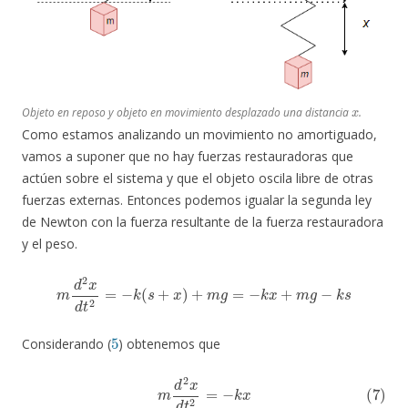
x
Objeto en reposo y objeto en movimiento desplazado una distancia
.
Como estamos analizando un movimiento no amortiguado,
vamos a suponer que no hay fuerzas restauradoras que
actúen sobre el sistema y que el objeto oscila libre de otras
fuerzas externas. Entonces podemos igualar la segunda ley
de Newton con la fuerza resultante de la fuerza restauradora
y el peso.
m
d
2
x
d
t
2
=
−
k
(
s
+
x
)
+
m
g
=
−
k
x
+
m
g
−
k
s
5
Considerando (
) obtenemos que
(7)
m
d
2
x
d
t
2
=
−
k
x