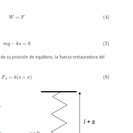
(4)
W
=
F
(5)
m
g
−
k
s
=
0
de su posición de equilibrio, la fuerza restauradora del
(6)
F
x
=
k
(
s
+
x
)