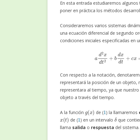
En esta entrada estudiaremos algunos t
poner en práctica los métodos desarro
Consideraremos varios sistemas dinám
una ecuación diferencial de segundo o
condiciones iniciales especificadas 
(1)
a
d
2
x
d
t
2
+
b
Con respecto a la notación, denotare
representará la posición de un objeto,
representara al tiempo, ya que nuestro 
objeto a través del tiempo.
g
(
x
)
1
A la función
de (
) la llamaremos
x
(
t
)
1
δ
de (
) en un intervalo
que conti
llama
salida
o
respuesta
del sistema.