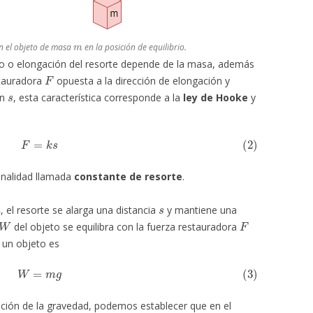
m
on el objeto de masa
en la posición de equilibrio.
nto o elongación del resorte depende de la masa, además
F
stauradora
opuesta a la dirección de elongación y
s
ón
, esta característica corresponde a la
ley de Hooke
y
(2)
F
=
k
s
onalidad llamada
constante de resorte
.
m
s
, el resorte se alarga una distancia
y mantiene una
W
F
del objeto se equilibra con la fuerza restauradora
 un objeto es
(3)
W
=
m
g
ación de la gravedad, podemos establecer que en el