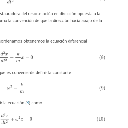
estauradora del resorte actúa en dirección opuesta a la
ma la convención de que la dirección hacia abajo de la
reordenamos obtenemos la ecuación diferencial
)
d
2
x
d
t
2
+
k
m
x
=
0
ue es conveniente definir la constante
(9)
ω
2
=
k
m
8
r la ecuación (
) como
0)
d
2
x
d
t
2
+
ω
2
x
=
0