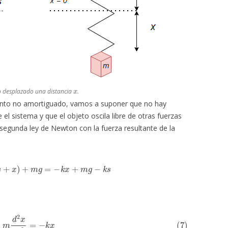
x
o desplazado una distancia
.
to no amortiguado, vamos a suponer que no hay
el sistema y que el objeto oscila libre de otras fuerzas
segunda ley de Newton con la fuerza resultante de la
=
−
k
(
s
+
x
)
+
m
g
=
−
k
x
+
m
g
−
k
s
7)
m
d
2
x
d
t
2
=
−
k
x