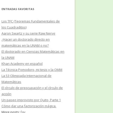
ENTRADAS FAVORITAS
Los TFC (Teoremas Fundamentales de
los Cuadraditos)
Aaron Swartz y su serie Raw Nerve
¿Hacer un doctorado directo en
matemáticas en la UNAM o no?
El doctorado en Ciencias Matemáticas en
la UNAM
Khan Academy en español
La Técnica Pomodoro, mi tesis y la OMM
La 53 Olimpiada Internacional de
Matemáticas
El círculo de preocupación y el círculo de
acción
Un paseo improvisto por Quito, Parte 1
Cómo dar una factorización mágica.
More posts:
fav