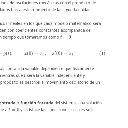
ipos de oscilaciones mecánicas con el propósito de
llados hasta este momento de la segunda unidad.
icos lineales en los que cada modelo matemático será
rden con coeficientes constantes acompañada de
t
=
0
en un tiempo que tomaremos como
.
d
x
d
t
+
c
x
=
g
(
t
)
;
x
(
0
)
=
x
0
,
x
′
(
0
)
=
x
1
x
mos con
a la variable dependiente que físicamente
t
 mientras que
será la variable independiente y
propósito es describir el movimiento oscilatorio de un
entrada
o
función forzada
del sistema. Una solución
t
=
0
ene a
y satisface las condiciones iniciales se le