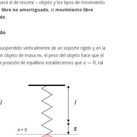
erá el de resorte – objeto y los tipos de movimiento
 libre no amortiguado
, el
movimiento libre
ado
.
ado
suspendido verticalmente de un soporte rígido y en la
m
a un objeto de masa
, el peso del objeto hace que el
x
=
0
la posición de equilibrio establecemos que
, tal