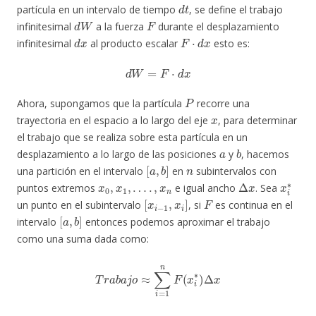
d
t
partícula en un intervalo de tiempo
, se define el trabajo
d
W
F
infinitesimal
a la fuerza
durante el desplazamiento
d
x
F
⋅
d
x
infinitesimal
al producto escalar
esto es:
d
W
=
F
⋅
d
x
P
Ahora, supongamos que la partícula
recorre una
x
trayectoria en el espacio a lo largo del eje
, para determinar
el trabajo que se realiza sobre esta partícula en un
a
b
desplazamiento a lo largo de las posiciones
y
, hacemos
[
a
,
b
]
n
una partición en el intervalo
en
subintervalos con
x
0
,
x
1
,
…
.
,
x
n
Δ
x
x
i
∗
puntos extremos
e igual ancho
. Sea
[
x
i
−
1
,
x
i
]
F
un punto en el subintervalo
, si
es continua en el
[
a
,
b
]
intervalo
entonces podemos aproximar el trabajo
como una suma dada como:
T
r
a
b
a
j
o
≈
∑
i
=
1
n
F
(
x
i
∗
)
Δ
x