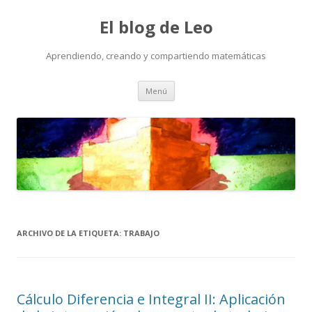
El blog de Leo
Aprendiendo, creando y compartiendo matemáticas
Saltar
Menú
al
contenido
ARCHIVO DE LA ETIQUETA:
TRABAJO
Cálculo Diferencia e Integral II: Aplicación