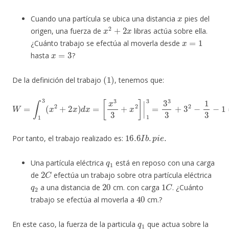
x
Cuando una partícula se ubica una distancia
pies del
x
2
+
2
x
origen, una fuerza de
libras actúa sobre ella.
x
=
1
¿Cuánto trabajo se efectúa al moverla desde
x
=
3
hasta
?
(
1
)
De la definición del trabajo
, tenemos que:
W
=
∫
1
3
(
x
2
+
2
x
)
d
x
=
[
x
3
3
+
x
2
]
|
1
3
=
3
3
3
+
3
2
−
1
3
−
1
=
50
3
16.6
I
b
.
p
i
e
.
Por tanto, el trabajo realizado es:
q
1
Una partícula eléctrica
está en reposo con una carga
2
C
de
efectúa un trabajo sobre otra partícula eléctrica
q
2
20
1
C
a una distancia de
cm. con carga
. ¿Cuánto
40
trabajo se efectúa al moverla a
cm.?
q
1
En este caso, la fuerza de la particula
que actua sobre la