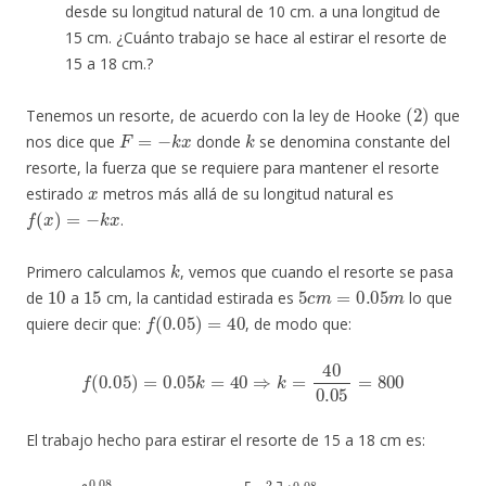
desde su longitud natural de 10 cm. a una longitud de
15 cm. ¿Cuánto trabajo se hace al estirar el resorte de
15 a 18 cm.?
(
2
)
Tenemos un resorte, de acuerdo con la ley de Hooke
que
F
=
−
k
x
k
nos dice que
donde
se denomina constante del
resorte, la fuerza que se requiere para mantener el resorte
x
estirado
metros más allá de su longitud natural es
f
(
x
)
=
−
k
x
.
k
Primero calculamos
, vemos que cuando el resorte se pasa
10
15
5
c
m
=
0.05
m
de
a
cm, la cantidad estirada es
lo que
f
(
0.05
)
=
40
quiere decir que:
, de modo que:
f
(
0.05
)
=
0.05
k
=
40
⇒
k
=
40
0.05
=
800
El trabajo hecho para estirar el resorte de 15 a 18 cm es:
W
=
∫
0.05
0.08
(
800
0.08
)
)
x
2
d
−
x
(
0.05
=
800
)
2
[
x
]
=
2
1.56
2
]
|
0.05
J
0.08
=
400
[
(