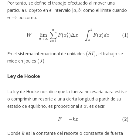
Por tanto, se define el trabajo efectuado al mover una
[
a
,
b
]
partícula u objeto en el intervalo
como el límite cuando
n
→
∞
como:
(1)
W
=
lim
n
→
∞
∑
i
=
1
n
F
(
x
i
∗
)
Δ
x
=
∫
a
b
F
(
x
)
d
x
(
S
I
)
En el sistema internacional de unidades
, el trabajo se
(
J
)
mide en Joules
.
Ley de Hooke
La ley de Hooke nos dice que la fuerza necesaria para estirar
o comprimir un resorte a una cierta longitud a partir de su
x
estado de equilibrio, es proporcional a
, es decir:
(2)
F
=
−
k
x
k
Donde
es la constante del resorte o constante de fuerza