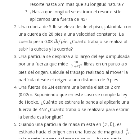
resorte hasta 2m mas que su longitud natural?
¿Hasta que longitud se estirara el resorte si le
aplicamos una fuerza de 45?
Una cubeta de 5 Ib se eleva desde el piso, jalándola con
una cuerda de 20 pies a una velocidad constante. La
i
b
/
p
i
e
cuerda pesa 0.08
. ¿Cuánto trabajo se realiza al
subir la cubeta y la cuerda?
Una partícula se desplaza a lo largo del eje x impulsada
10
(
1
+
x
)
2
por una fuerza que mide
libras en un punto a x
pies del origen. Calcule el trabajo realizado al mover la
partícula desde el origen a una distancia de 9 pies.
Una fuerza de 2N estirara una banda elástica 2 cm
(0.02m. Suponiendo que en este caso se cumple la ley
de Hooke, ¿Cuánto se estirara la banda al aplicarle una
fuerza de 4N? ¿Cuánto trabajo se realizara para estirar
la banda esa longitud?
(
x
,
0
)
Cuando una partícula de masa m esta en
, es
k
x
2
estirada hacia el origen con una fuerza de magnitud
.
x
=
b