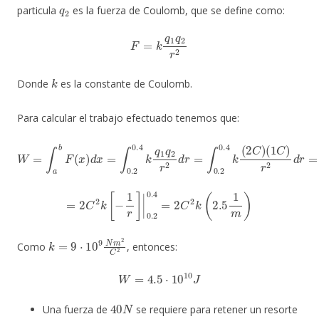
q
2
particula
es la fuerza de Coulomb, que se define como:
F
=
k
q
1
q
2
r
2
k
Donde
es la constante de Coulomb.
Para calcular el trabajo efectuado tenemos que:
W
=
∫
a
b
F
(
x
(
)
1
d
C
x
)
=
r
∫
2
0.2
d
r
=
0.4
2
C
k
2
q
k
1
∫
q
0.2
2
r
0.4
2
d
d
r
=
r
∫
r
0.2
2
0.4
k
(
2
C
)
=
2
C
2
k
[
−
1
r
]
|
0.2
0.4
=
2
C
2
k
(
2.5
1
m
)
k
=
9
⋅
10
9
N
m
2
C
2
Como
, entonces:
W
=
4.5
⋅
10
10
J
40
N
Una fuerza de
se requiere para retener un resorte