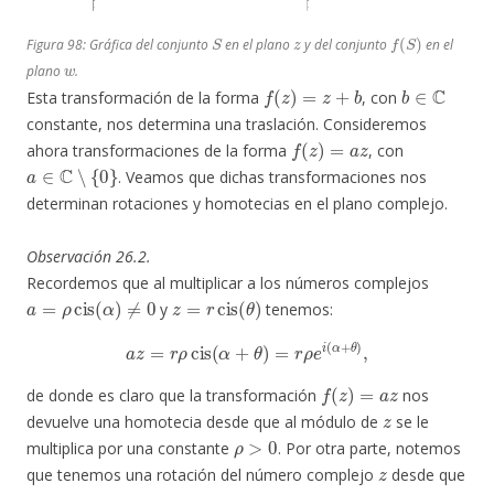
S
z
f
(
S
)
Figura 98: Gráfica del conjunto
en el plano
y del conjunto
en el
w
plano
.
f
(
z
)
=
z
+
b
b
∈
C
Esta transformación de la forma
, con
constante, nos determina una traslación. Consideremos
f
(
z
)
=
a
z
ahora transformaciones de la forma
, con
a
∈
C
∖
{
0
}
. Veamos que dichas transformaciones nos
determinan rotaciones y homotecias en el plano complejo.
Observación 26.2.
Recordemos que al multiplicar a los números complejos
a
=
ρ
cis
(
α
)
≠
0
z
=
r
cis
(
θ
)
y
tenemos:
a
z
=
r
ρ
cis
(
α
+
θ
)
=
r
ρ
e
i
(
α
+
θ
)
,
f
(
z
)
=
a
z
de donde es claro que la transformación
nos
z
devuelve una homotecia desde que al módulo de
se le
ρ
>
0
multiplica por una constante
. Por otra parte, notemos
z
que tenemos una rotación del número complejo
desde que
θ
α