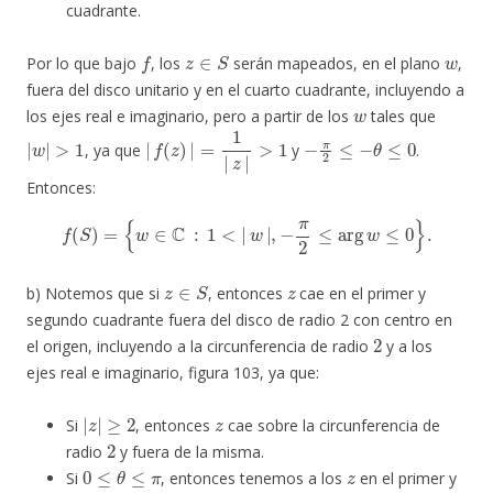
cuadrante.
f
z
∈
S
w
Por lo que bajo
, los
serán mapeados, en el plano
,
fuera del disco unitario y en el cuarto cuadrante, incluyendo a
w
los ejes real e imaginario, pero a partir de los
tales que
|
w
|
>
1
|
f
(
z
)
|
=
1
|
z
|
>
1
−
π
2
≤
−
θ
≤
0
, ya que
y
.
Entonces:
f
(
S
)
=
{
w
∈
C
:
1
<
|
w
|
,
−
π
2
≤
arg
w
≤
0
}
.
z
∈
S
z
b) Notemos que si
, entonces
cae en el primer y
segundo cuadrante fuera del disco de radio 2 con centro en
2
el origen, incluyendo a la circunferencia de radio
y a los
ejes real e imaginario, figura 103, ya que:
|
z
|
≥
2
z
Si
, entonces
cae sobre la circunferencia de
2
radio
y fuera de la misma.
0
≤
θ
≤
π
z
Si
, entonces tenemos a los
en el primer y