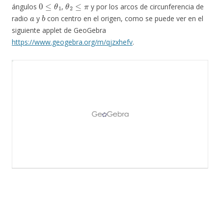
0
≤
θ
1
θ
2
≤
π
ángulos
,
y por los arcos de circunferencia de
a
b
radio
y
con centro en el origen, como se puede ver en el
siguiente applet de GeoGebra
https://www.geogebra.org/m/qjzxhefv
.