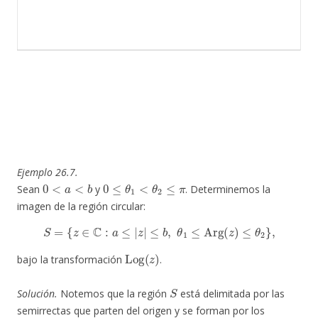
Ejemplo 26.7.
0
<
a
<
b
0
≤
θ
1
<
θ
2
≤
π
Sean
y
. Determinemos la
imagen de la región circular:
S
=
{
z
∈
C
:
a
≤
|
z
|
≤
b
,
θ
1
≤
Arg
(
z
)
≤
θ
2
}
,
Log
(
z
)
bajo la transformación
.
S
Solución.
Notemos que la región
está delimitada por las
semirrectas que parten del origen y se forman por los