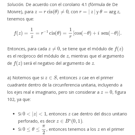
Solución.
De acuerdo con el corolario 4.1 (fórmula de De
z
=
r
cis
(
θ
)
≠
0
r
=
|
z
|
θ
=
arg
z
Moivre), para
, con
y
,
tenemos que:
f
(
z
)
=
1
z
=
r
−
1
cis
(
θ
)
=
1
r
[
cos
(
−
θ
)
+
i
sen
(
−
θ
)
]
.
z
≠
0
f
(
z
)
Entonces, para cada
, se tiene que el módulo de
z
es el recíproco del módulo de
, mientras que el argumento
f
(
z
)
z
de
será el negativo del argumento de
.
z
∈
S
z
a) Notemos que si
, entonces
cae en el primer
cuadrante dentro de la circunferencia unitaria, incluyendo a
z
=
0
los ejes real e imaginario, pero sin considerar a
, figura
102, ya que:
0
<
|
z
|
<
1
z
Si
, entonces
cae dentro del disco unitario
z
∈
B
∗
(
0
,
1
)
perforado, es decir
.
0
≤
θ
≤
π
2
z
Si
, entonces tenemos a los
en el primer