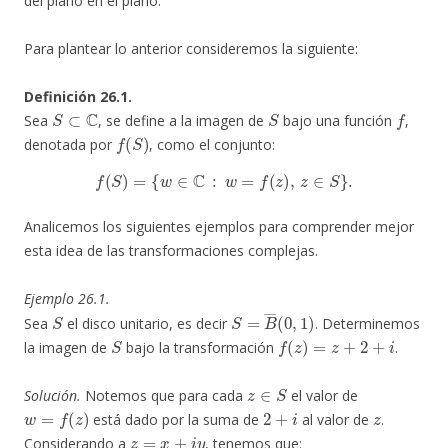
del plano en el plano.
Para plantear lo anterior consideremos la siguiente:
Definición 26.1.
S
⊂
C
S
f
Sea
, se define a la imagen de
bajo una función
,
f
(
S
)
denotada por
, como el conjunto:
f
(
S
)
=
{
w
∈
C
:
w
=
f
(
z
)
,
z
∈
S
}
.
Analicemos los siguientes ejemplos para comprender mejor
esta idea de las transformaciones complejas.
Ejemplo 26.1.
S
S
=
B
―
(
0
,
1
)
Sea
el disco unitario, es decir
. Determinemos
S
f
(
z
)
=
z
+
2
+
i
la imagen de
bajo la transformación
.
z
∈
S
Solución.
Notemos que para cada
el valor de
w
=
f
(
z
)
2
+
i
z
está dado por la suma de
al valor de
.
z
=
x
+
i
y
Considerando a
, tenemos que: