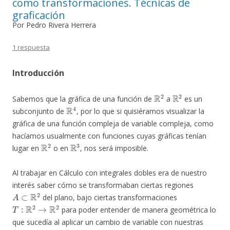
como transformaciones. Técnicas de
graficación
Por Pedro Rivera Herrera
1 respuesta
Introducción
R
2
R
2
Sabemos que la gráfica de una función de
a
es un
R
4
subconjunto de
, por lo que si quisiéramos visualizar la
gráfica de una función compleja de variable compleja, como
hacíamos usualmente con funciones cuyas gráficas tenían
R
2
R
3
lugar en
o en
, nos será imposible.
Al trabajar en Cálculo con integrales dobles era de nuestro
interés saber cómo se transformaban ciertas regiones
A
⊂
R
2
del plano, bajo ciertas transformaciones
T
:
R
2
→
R
2
para poder entender de manera geométrica lo
que sucedía al aplicar un cambio de variable con nuestras