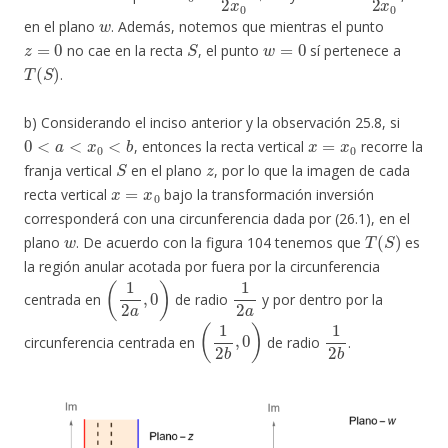
w
en el plano
. Además, notemos que mientras el punto
z
=
0
S
w
=
0
no cae en la recta
, el punto
sí pertenece a
T
(
S
)
.
b) Considerando el inciso anterior y la observación 25.8, si
0
<
a
<
x
0
<
b
x
=
x
0
, entonces la recta vertical
recorre la
S
z
franja vertical
en el plano
, por lo que la imagen de cada
x
=
x
0
recta vertical
bajo la transformación inversión
corresponderá con una circunferencia dada por (26.1), en el
w
T
(
S
)
plano
. De acuerdo con la figura 104 tenemos que
es
la región anular acotada por fuera por la circunferencia
(
1
2
a
,
0
)
1
2
a
centrada en
de radio
y por dentro por la
(
1
2
b
,
0
)
1
2
b
circunferencia centrada en
de radio
.