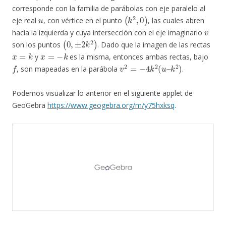
corresponde con la familia de parábolas con eje paralelo al
u
(
k
2
,
0
)
eje real
, con vértice en el punto
, las cuales abren
v
hacia la izquierda y cuya intersección con el eje imaginario
(
0
,
±
2
k
2
)
son los puntos
. Dado que la imagen de las rectas
x
=
k
x
=
−
k
y
es la misma, entonces ambas rectas, bajo
f
v
2
=
−
4
k
2
(
u
–
k
2
)
, son mapeadas en la parábola
.
Podemos visualizar lo anterior en el siguiente applet de
GeoGebra
https://www.geogebra.org/m/y75hxksq
.