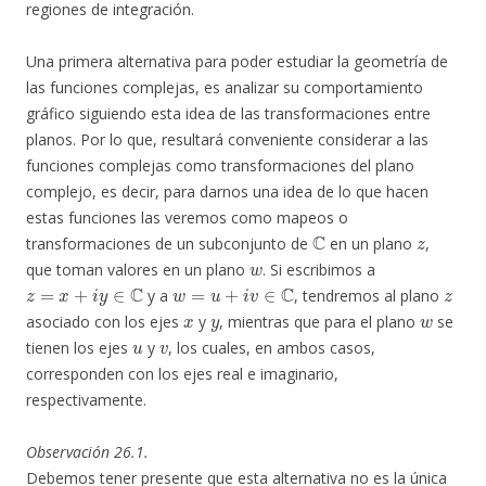
regiones de integración.
Una primera alternativa para poder estudiar la geometría de
las funciones complejas, es analizar su comportamiento
gráfico siguiendo esta idea de las transformaciones entre
planos. Por lo que, resultará conveniente considerar a las
funciones complejas como transformaciones del plano
complejo, es decir, para darnos una idea de lo que hacen
estas funciones las veremos como mapeos o
C
z
transformaciones de un subconjunto de
en un plano
,
w
que toman valores en un plano
. Si escribimos a
z
=
x
+
i
y
∈
C
w
=
u
+
i
v
∈
C
z
y a
, tendremos al plano
x
y
w
asociado con los ejes
y
, mientras que para el plano
se
u
v
tienen los ejes
y
, los cuales, en ambos casos,
corresponden con los ejes real e imaginario,
respectivamente.
Observación 26.1.
Debemos tener presente que esta alternativa no es la única