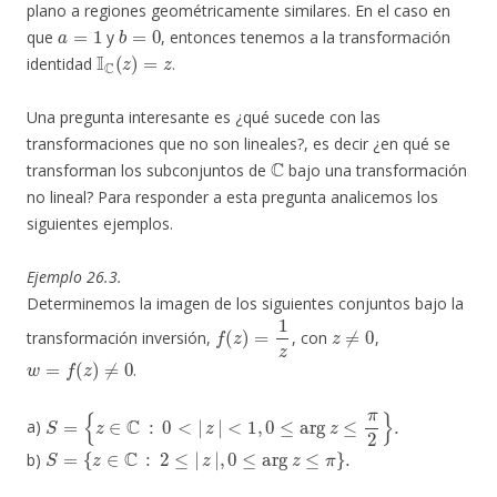
plano a regiones geométricamente similares. En el caso en
a
=
1
b
=
0
que
y
, entonces tenemos a la transformación
I
C
(
z
)
=
z
identidad
.
Una pregunta interesante es ¿qué sucede con las
transformaciones que no son lineales?, es decir ¿en qué se
C
transforman los subconjuntos de
bajo una transformación
no lineal? Para responder a esta pregunta analicemos los
siguientes ejemplos.
Ejemplo 26.3.
Determinemos la imagen de los siguientes conjuntos bajo la
f
(
z
)
=
1
z
z
≠
0
transformación inversión,
, con
,
w
=
f
(
z
)
≠
0
.
S
=
{
z
∈
C
:
0
<
|
z
|
<
1
,
0
≤
arg
z
≤
π
2
}
.
a)
S
=
{
z
∈
C
:
2
≤
|
z
|
,
0
≤
arg
z
≤
π
}
.
b)