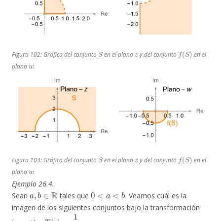
S
z
f
(
S
)
Figura 102: Gráfica del conjunto
en el plano
y del conjunto
en el
w
plano
.
S
z
f
(
S
)
Figura 103: Gráfica del conjunto
en el plano
y del conjunto
en el
w
plano
.
Ejemplo 26.4.
a
,
b
∈
R
0
<
a
<
b
Sean
tales que
. Veamos cuál es la
imagen de los siguientes conjuntos bajo la transformación
T
(
z
)
=
1
z