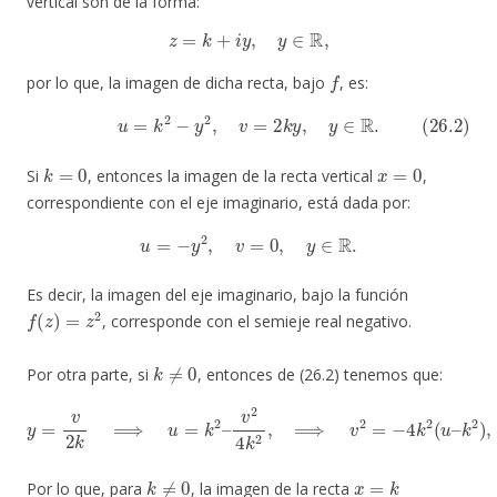
vertical son de la forma:
z
=
k
+
i
y
,
y
∈
R
,
f
por lo que, la imagen de dicha recta, bajo
, es:
(26.2)
u
=
k
2
−
y
2
,
v
=
2
k
y
,
y
∈
R
.
k
=
0
x
=
0
Si
, entonces la imagen de la recta vertical
,
correspondiente con el eje imaginario, está dada por:
u
=
−
y
2
,
v
=
0
,
y
∈
R
.
Es decir, la imagen del eje imaginario, bajo la función
f
(
z
)
=
z
2
, corresponde con el semieje real negativo.
k
≠
0
Por otra parte, si
, entonces de (26.2) tenemos que:
y
=
v
2
k
⟹
u
=
k
2
–
v
2
4
k
2
,
⟹
v
2
=
−
4
k
2
(
u
–
k
2
)
,
v
∈
R
.
k
≠
0
x
=
k
Por lo que, para
, la imagen de la recta