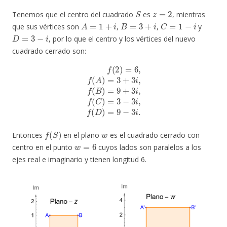
S
z
=
2
Tenemos que el centro del cuadrado
es
, mientras
A
=
1
+
i
B
=
3
+
i
C
=
1
−
i
que sus vértices son
,
,
y
D
=
3
−
i
, por lo que el centro y los vértices del nuevo
cuadrado cerrado son:
f
(
2
)
=
6
,
f
(
A
)
=
3
+
3
i
,
f
(
B
)
=
9
+
3
i
,
f
(
C
)
=
3
−
3
i
,
f
(
D
)
=
9
−
3
i
.
f
(
S
)
w
Entonces
en el plano
es el cuadrado cerrado con
w
=
6
centro en el punto
cuyos lados son paralelos a los
ejes real e imaginario y tienen longitud 6.