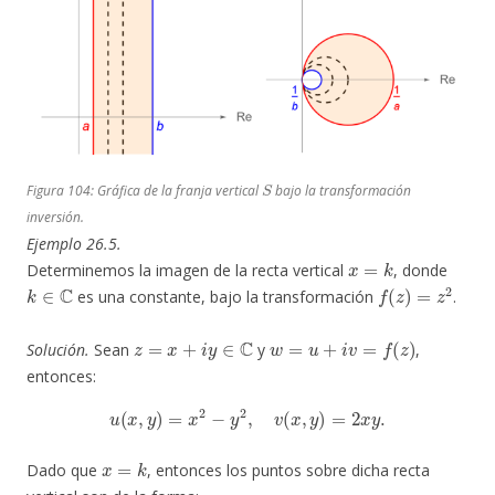
S
Figura 104: Gráfica de la franja vertical
bajo la transformación
inversión.
Ejemplo 26.5.
x
=
k
Determinemos la imagen de la recta vertical
, donde
k
∈
C
f
(
z
)
=
z
2
es una constante, bajo la transformación
.
z
=
x
+
i
y
∈
C
w
=
u
+
i
v
=
f
(
z
)
Solución.
Sean
y
,
entonces:
u
(
x
,
y
)
=
x
2
−
y
2
,
v
(
x
,
y
)
=
2
x
y
.
x
=
k
Dado que
, entonces los puntos sobre dicha recta