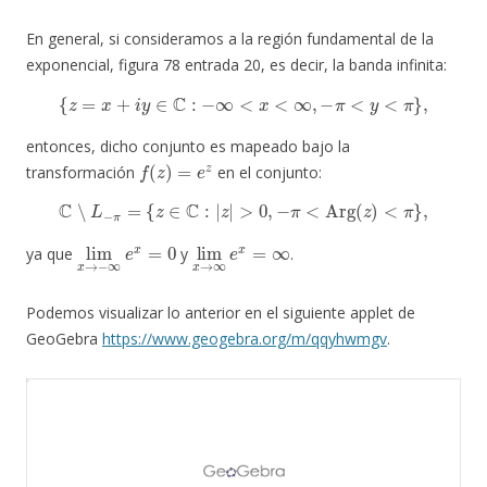
En general, si consideramos a la región fundamental de la
exponencial, figura 78 entrada 20, es decir, la banda infinita:
{
z
=
x
+
i
y
∈
C
:
−
∞
<
x
<
∞
,
−
π
<
y
<
π
}
,
entonces, dicho conjunto es mapeado bajo la
f
(
z
)
=
e
z
transformación
en el conjunto:
C
∖
L
−
π
=
{
z
∈
C
:
|
z
|
>
0
,
−
π
<
Arg
(
z
)
<
π
}
,
lim
x
→
−
∞
e
x
=
0
lim
x
→
∞
e
x
=
∞
ya que
y
.
Podemos visualizar lo anterior en el siguiente applet de
GeoGebra
https://www.geogebra.org/m/qqyhwmgv
.