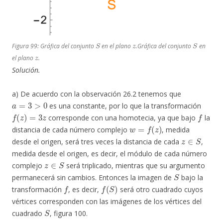
S
z
S
Figura 99: Gráfica del conjunto
en el plano
.Gráfica del conjunto
en
z
el plano
.
Solución.
a) De acuerdo con la observación 26.2 tenemos que
a
=
3
>
0
es una constante, por lo que la transformación
f
(
z
)
=
3
z
f
corresponde con una homotecia, ya que bajo
la
w
=
f
(
z
)
distancia de cada número complejo
, medida
z
∈
S
desde el origen, será tres veces la distancia de cada
,
medida desde el origen, es decir, el módulo de cada número
z
∈
S
complejo
será triplicado, mientras que su argumento
S
permanecerá sin cambios. Entonces la imagen de
bajo la
f
f
(
S
)
transformación
, es decir,
será otro cuadrado cuyos
vértices corresponden con las imágenes de los vértices del
S
cuadrado
, figura 100.