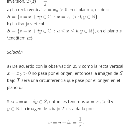
inversión,
.
x
=
x
0
>
0
z
a) La recta vertical
en el plano
, es decir
S
=
{
z
=
x
+
i
y
∈
C
:
x
=
x
0
>
0
,
y
∈
R
}
.
b) La franja vertical
S
=
{
z
=
x
+
i
y
∈
C
:
a
≤
x
≤
b
,
y
∈
R
}
z
, en el plano
.
\end{itemize}
Solución.
a) De acuerdo con la observación 25.8 como la recta vertical
x
=
x
0
>
0
S
no pasa por el origen, entonces la imagen de
T
bajo
será una circunferencia que pase por el origen en el
w
plano
.
z
=
x
+
i
y
∈
S
x
=
x
0
>
0
Sea
, entonces tenemos
y
y
∈
R
z
T
. La imagen de
bajo
esta dada por:
w
=
u
+
i
v
=
1
z
.