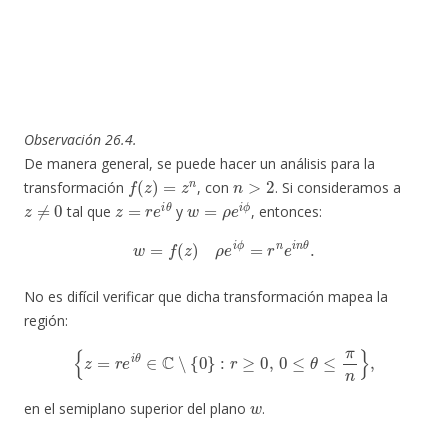
Observación 26.4.
De manera general, se puede hacer un análisis para la
f
(
z
)
=
z
n
n
>
2
transformación
, con
. Si consideramos a
z
≠
0
z
=
r
e
i
θ
w
=
ρ
e
i
ϕ
tal que
y
, entonces:
w
=
f
(
z
)
ρ
e
i
ϕ
=
r
n
e
i
n
θ
.
No es difícil verificar que dicha transformación mapea la
región:
{
z
=
r
e
i
θ
∈
C
∖
{
0
}
:
r
≥
0
,
0
≤
θ
≤
π
n
}
,
w
en el semiplano superior del plano
.