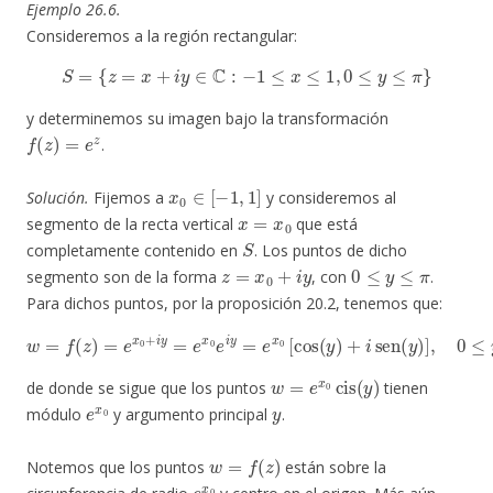
Ejemplo 26.6.
Consideremos a la región rectangular:
S
=
{
z
=
x
+
i
y
∈
C
:
−
1
≤
x
≤
1
,
0
≤
y
≤
π
}
y determinemos su imagen bajo la transformación
f
(
z
)
=
e
z
.
x
0
∈
[
−
1
,
1
]
Solución.
Fijemos a
y consideremos al
x
=
x
0
segmento de la recta vertical
que está
S
completamente contenido en
. Los puntos de dicho
z
=
x
0
+
i
y
0
≤
y
≤
π
segmento son de la forma
, con
.
Para dichos puntos, por la proposición 20.2, tenemos que:
w
=
f
(
z
)
=
e
x
0
+
i
y
=
e
x
0
e
i
y
=
e
x
0
[
cos
(
y
)
+
i
sen
(
y
)
]
,
0
≤
y
≤
π
,
w
=
e
x
0
cis
(
y
)
de donde se sigue que los puntos
tienen
e
x
0
y
módulo
y argumento principal
.
w
=
f
(
z
)
Notemos que los puntos
están sobre la
e
x
0