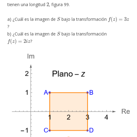
2
tienen una longitud
, figura 99.
S
f
(
z
)
=
3
z
a) ¿Cuál es la imagen de
bajo la transformación
?
S
b) ¿Cuál es la imagen de
bajo la transformación
f
(
z
)
=
2
i
z
?