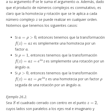
a su argumento
se le suma el argumento
. Además, dado
que el producto de números complejos es conmutativo, es
claro que la homotecia y rotación que se le aplica a cada
z
número complejo
se puede realizar en cualquier orden.
Notemos que tenemos los siguientes casos:
a
=
ρ
>
0
Si
, entonces tenemos que la transformación
f
(
z
)
=
a
z
es simplemente una homotecia por un
a
factor
.
ρ
=
1
Si
, entonces tenemos que la transformación
f
(
z
)
=
a
z
=
e
i
α
z
es simplemente una rotación por un
α
ángulo
.
ρ
>
0
Si
, entonces tenemos que la transformación
f
(
z
)
=
a
z
=
ρ
e
i
α
z
ρ
es una homotecia por un factor
α
seguida de una rotación por un ángulo
.
Ejemplo 26.2.
S
z
=
2
Sea
el cuadrado cerrado con centro en el punto
,
cuyos lados son paralelos a los ejes real e imaginario y