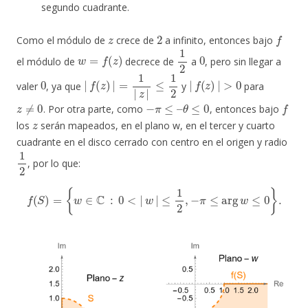
segundo cuadrante.
z
2
f
Como el módulo de
crece de
a infinito, entonces bajo
w
=
f
(
z
)
1
2
0
el módulo de
decrece de
a
, pero sin llegar a
0
|
f
(
z
)
|
=
1
|
z
|
≤
1
2
|
f
(
z
)
|
>
0
valer
, ya que
y
para
z
≠
0
−
π
≤
–
θ
≤
0
f
. Por otra parte, como
, entonces bajo
z
los
serán mapeados, en el plano w, en el tercer y cuarto
cuadrante en el disco cerrado con centro en el origen y radio
1
2
, por lo que:
f
(
S
)
=
{
w
∈
C
:
0
<
|
w
|
≤
1
2
,
−
π
≤
arg
w
≤
0
}
.