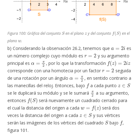
S
z
f
(
S
)
Figura 100: Gráfica del conjunto
en el plano
y del conjunto
en el
w
plano
.
a
=
2
i
b) Considerando la observación 26.2, tenemos que
es
r
=
2
un número complejo cuyo módulo es
y su argumento
α
=
π
2
f
(
z
)
=
2
i
z
principal es
, por lo que la transformación
r
=
2
corresponde con una homotecia por un factor
seguida
α
=
π
2
de una rotación por un ángulo
, en sentido contrario a
f
z
∈
S
las manecillas del reloj. Entonces, bajo
a cada punto
π
2
se le duplicará su módulo y se le sumará
a su argumento,
f
(
S
)
entonces
será nuevamente un cuadrado cerrado para
w
=
f
(
z
)
el cual la distancia del origen a cada
será dos
z
∈
S
veces la distancia del origen a cada
y sus vértices
S
f
serán las imágenes de los vértices del cuadrado
bajo
,
figura 101.