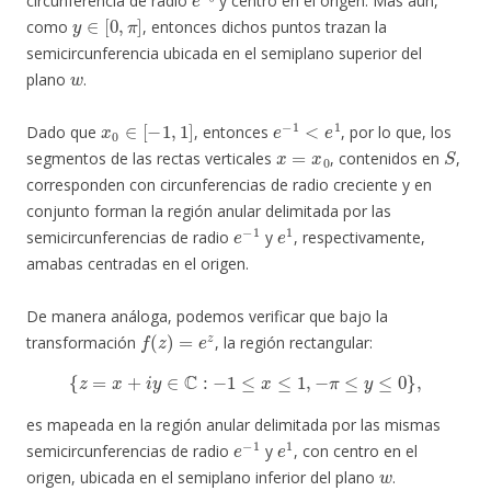
circunferencia de radio
y centro en el origen. Más aún,
y
∈
[
0
,
π
]
como
, entonces dichos puntos trazan la
semicircunferencia ubicada en el semiplano superior del
w
plano
.
x
0
∈
[
−
1
,
1
]
e
−
1
<
e
1
Dado que
, entonces
, por lo que, los
x
=
x
0
S
segmentos de las rectas verticales
, contenidos en
,
corresponden con circunferencias de radio creciente y en
conjunto forman la región anular delimitada por las
e
−
1
e
1
semicircunferencias de radio
y
, respectivamente,
amabas centradas en el origen.
De manera análoga, podemos verificar que bajo la
f
(
z
)
=
e
z
transformación
, la región rectangular:
{
z
=
x
+
i
y
∈
C
:
−
1
≤
x
≤
1
,
−
π
≤
y
≤
0
}
,
es mapeada en la región anular delimitada por las mismas
e
−
1
e
1
semicircunferencias de radio
y
, con centro en el
w
origen, ubicada en el semiplano inferior del plano
.