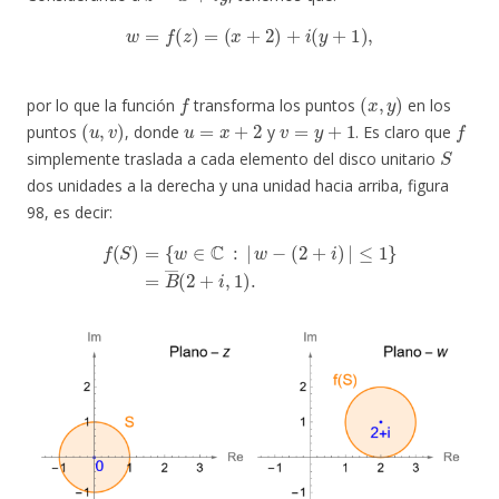
w
=
f
(
z
)
=
(
x
+
2
)
+
i
(
y
+
1
)
,
f
(
x
,
y
)
por lo que la función
transforma los puntos
en los
(
u
,
v
)
u
=
x
+
2
v
=
y
+
1
f
puntos
, donde
y
. Es claro que
S
simplemente traslada a cada elemento del disco unitario
dos unidades a la derecha y una unidad hacia arriba, figura
98, es decir:
f
(
S
)
=
{
w
∈
C
:
|
w
−
(
2
+
i
)
|
≤
1
}
=
B
―
(
2
+
i
,
1
)
.