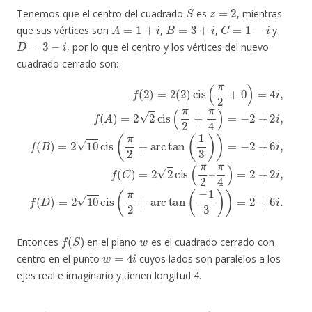
S
z
=
2
Tenemos que el centro del cuadrado
es
, mientras
A
=
1
+
i
B
=
3
+
i
C
=
1
−
i
que sus vértices son
,
,
y
D
=
3
−
i
, por lo que el centro y los vértices del nuevo
cuadrado cerrado son:
f
(
2
=
)
π
=
2
4
2
10
)
(
=
2
cis
2
)
cis
+
2
(
π
(
i
π
,
2
f
2
(
+
D
+
arc
)
0
=
)
2
=
tan
10
4
i
,
f
cis
(
1
(
A
3
(
)
)
π
=
)
=
2
2
−
2
+
2
cis
arc
+
6
(
tan
π
i
,
2
f
(
+
C
(
−
π
)
=
1
4
2
3
)
=
2
)
)
−
cis
=
2
2
+
(
+
π
2
6
2
i
i
,
–
.
f
(
B
)
f
(
S
)
w
Entonces
en el plano
es el cuadrado cerrado con
w
=
4
i
centro en el punto
cuyos lados son paralelos a los
ejes real e imaginario y tienen longitud 4.