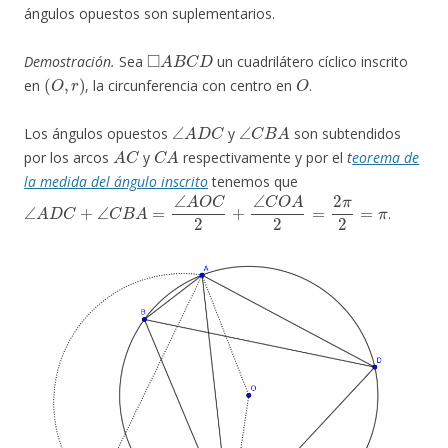
ángulos opuestos son suplementarios.
◻
A
B
C
D
Demostración.
Sea
un cuadrilátero cíclico inscrito
(
O
,
r
)
O
en
, la circunferencia con centro en
.
∠
A
D
C
∠
C
B
A
Los ángulos opuestos
y
son subtendidos
A
C
C
A
por los arcos
y
respectivamente y por el
t
eorema de
la medida del ángulo inscrito
tenemos que
∠
A
D
C
+
∠
C
B
A
=
∠
A
O
C
2
+
∠
C
O
A
2
=
2
π
2
=
π
.