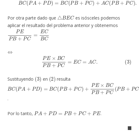
△
B
E
C
Por otra parte dado que
es isósceles podemos
aplicar el resultado del problema anterior y obtenemos
P
E
P
B
+
P
C
=
E
C
B
C
⇔
(3)
P
E
×
B
C
P
B
+
P
C
=
E
C
=
A
C
.
(
3
)
(
2
)
Sustituyendo
en
resulta
B
C
(
P
A
+
P
D
)
=
B
C
(
P
B
+
P
C
)
+
P
E
×
B
C
P
B
+
P
C
(
P
B
+
P
C
)
.
P
A
+
P
D
=
P
B
+
P
C
+
P
E
Por lo tanto,
.
◼