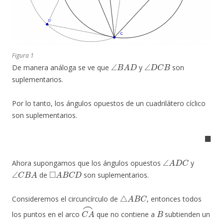
Figura 1
∠
B
A
D
∠
D
C
B
De manera análoga se ve que
y
son
suplementarios.
Por lo tanto, los ángulos opuestos de un cuadrilátero cíclico
son suplementarios.
◼
∠
A
D
C
Ahora supongamos que los ángulos opuestos
y
∠
C
B
A
◻
A
B
C
D
de
son suplementarios.
△
A
B
C
Consideremos el circuncírculo de
, entonces todos
C
A
⌢
B
los puntos en el arco
que no contiene a
subtienden un
∠
A
D
C
∠
C
B
A