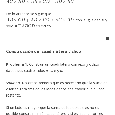
.
De lo anterior se sigue que
A
B
×
C
D
+
A
D
×
B
C
≥
A
C
×
B
D
, con la igualdad si y
◻
A
B
C
D
solo si
es cíclico.
◼
Construcción del cuadrilátero cíclico
Problema 1.
Construir un cuadrilátero convexo y cíclico
a
b
c
d
dados sus cuatro lados
,
,
y
.
Solución.
Notemos primero que es necesario que la suma de
cualesquiera tres de los lados dados sea mayor que el lado
restante.
Si un lado es mayor que la suma de los otros tres no es
posible construir ningún cuadrilátero y si es igual entonces