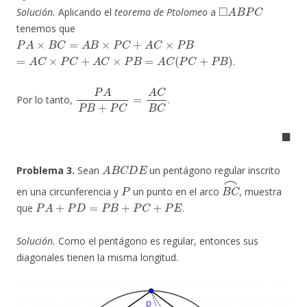
◻
A
B
P
C
Solución.
Aplicando el
teorema de Ptolomeo
a
tenemos que
P
A
×
B
C
=
A
B
×
P
C
+
A
C
×
P
B
=
A
C
×
P
C
+
A
C
×
P
B
=
A
C
(
P
C
+
P
B
)
.
P
A
P
B
+
P
C
=
A
C
B
C
Por lo tanto,
.
◼
A
B
C
D
E
Problema 3.
Sean
un pentágono regular inscrito
P
B
C
⌢
en una circunferencia y
un punto en el arco
, muestra
P
A
+
P
D
=
P
B
+
P
C
+
P
E
que
.
Solución.
Como el pentágono es regular, entonces sus
diagonales tienen la misma longitud.