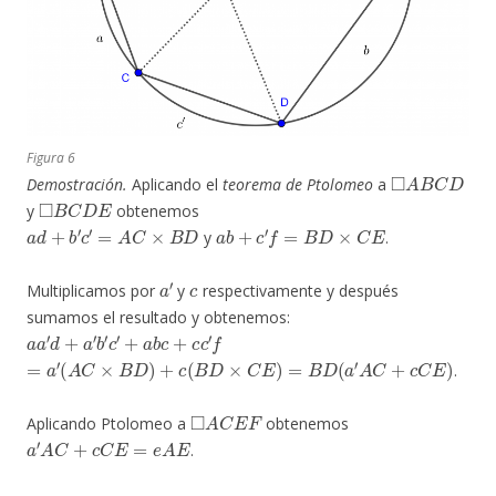
Figura 6
◻
A
B
C
D
Demostración.
Aplicando el
teorema de Ptolomeo
a
◻
B
C
D
E
y
obtenemos
a
d
+
b
′
c
′
=
A
C
×
B
D
a
b
+
c
′
f
=
B
D
×
C
E
y
.
a
′
c
Multiplicamos por
y
respectivamente y después
sumamos el resultado y obtenemos:
a
a
′
d
+
a
′
b
′
c
′
+
a
b
c
+
c
c
′
f
=
a
′
(
A
C
×
B
D
)
+
c
(
B
D
×
C
E
)
=
B
D
(
a
′
A
C
+
c
C
E
)
.
◻
A
C
E
F
Aplicando Ptolomeo a
obtenemos
a
′
A
C
+
c
C
E
=
e
A
E
.