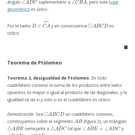
ángulo
suplementario a
, pero este
lugar
geométrico
es único.
D
∈
C
A
⌢
◻
A
B
C
D
Por lo tanto
y en consecuencia
es
cíclico.
◼
Teorema de Ptolomeo
Teorema 2, desigualdad de Ptolomeo.
En todo
cuadrilátero convexo la suma de los productos entre lados
opuestos es mayor o igual al producto de las diagonales, y la
igualdad se da si y solo si es el cuadrilátero es cíclico.
◻
A
B
C
D
Demostración.
Sea
un cuadrilátero convexo,
A
B
construyamos sobre el segmento
(figura 2), un triángulo
△
A
B
E
△
A
D
C
∠
A
B
E
=
∠
A
D
C
semejante a
tal que
y
∠
B
A
E
=
∠
C
A
D