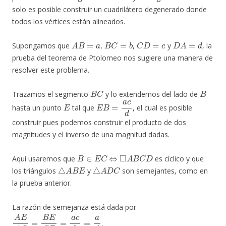
solo es posible construir un cuadrilátero degenerado donde
todos los vértices están alineados.
A
B
=
a
B
C
=
b
C
D
=
c
D
A
=
d
Supongamos que
,
,
y
, la
prueba del teorema de Ptolomeo nos sugiere una manera de
resolver este problema.
B
C
B
Trazamos el segmento
y lo extendemos del lado de
E
E
B
=
a
c
d
hasta un punto
tal que
, el cual es posible
construir pues podemos construir el producto de dos
magnitudes y el inverso de una magnitud dadas.
B
∈
E
C
⇔
◻
A
B
C
D
Aquí usaremos que
es cíclico y que
△
A
B
E
△
A
D
C
los triángulos
y
son semejantes, como en
la prueba anterior.
La razón de semejanza está dada por
A
E
A
C
=
B
E
C
D
=
a
c
d
c
=
a
d
.