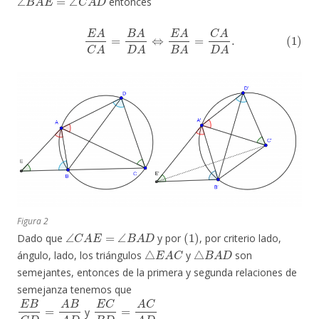
entonces
(1)
E
A
C
A
=
B
A
D
A
⇔
E
A
B
A
=
C
A
D
A
.
Figura 2
∠
C
A
E
=
∠
B
A
D
(
1
)
Dado que
y por
, por criterio lado,
△
E
A
C
△
B
A
D
ángulo, lado, los triángulos
y
son
semejantes, entonces de la primera y segunda relaciones de
semejanza tenemos que
E
B
C
D
=
A
B
A
D
E
C
B
D
=
A
C
A
D
y