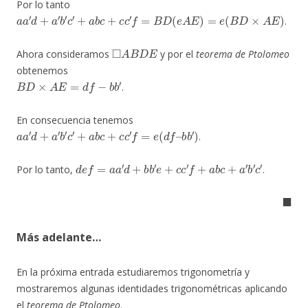
Por lo tanto
a
a
′
d
+
a
′
b
′
c
′
+
a
b
c
+
c
c
′
f
=
B
D
(
e
A
E
)
=
e
(
B
D
×
A
E
)
.
◻
A
B
D
E
Ahora consideramos
y por el
teorema de Ptolomeo
obtenemos
B
D
×
A
E
=
d
f
−
b
b
′
.
En consecuencia tenemos
a
a
′
d
+
a
′
b
′
c
′
+
a
b
c
+
c
c
′
f
=
e
(
d
f
–
b
b
′
)
.
d
e
f
=
a
a
′
d
+
b
b
′
e
+
c
c
′
f
+
a
b
c
+
a
′
b
′
c
′
Por lo tanto,
.
◼
Más adelante…
En la próxima entrada estudiaremos trigonometría y
mostraremos algunas identidades trigonométricas aplicando
el
teorema de Ptolomeo
.