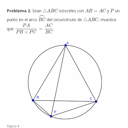
△
A
B
C
A
B
=
A
C
P
Problema 2.
Sean
isósceles con
y
un
B
C
⌢
△
A
B
C
punto en el arco
del circuncírculo de
, muestra
P
A
P
B
+
P
C
=
A
C
B
C
que
.
Figura 4