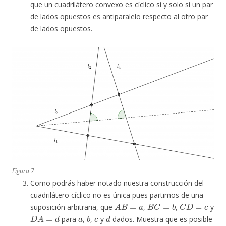
que un cuadrilátero convexo es cíclico si y solo si un par
de lados opuestos es antiparalelo respecto al otro par
de lados opuestos.
Figura 7
Como podrás haber notado nuestra construcción del
cuadrilátero cíclico no es única pues partimos de una
A
B
=
a
B
C
=
b
C
D
=
c
suposición arbitraria, que
,
,
y
D
A
=
d
a
b
c
d
para
,
,
y
dados. Muestra que es posible