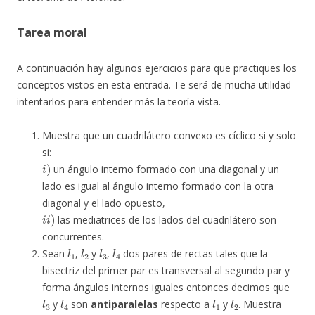
Tarea moral
A continuación hay algunos ejercicios para que practiques los
conceptos vistos en esta entrada. Te será de mucha utilidad
intentarlos para entender más la teoría vista.
Muestra que un cuadrilátero convexo es cíclico si y solo
si:
i
)
un ángulo interno formado con una diagonal y un
lado es igual al ángulo interno formado con la otra
diagonal y el lado opuesto,
i
i
)
las mediatrices de los lados del cuadrilátero son
concurrentes.
l
1
l
2
l
3
l
4
Sean
,
y
,
dos pares de rectas tales que la
bisectriz del primer par es transversal al segundo par y
forma ángulos internos iguales entonces decimos que
l
3
l
4
l
1
l
2
y
son
antiparalelas
respecto a
y
. Muestra