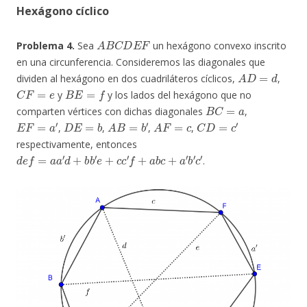
Hexágono cíclico
A
B
C
D
E
F
Problema 4.
Sea
un hexágono convexo inscrito
en una circunferencia. Consideremos las diagonales que
A
D
=
d
dividen al hexágono en dos cuadriláteros cíclicos,
,
C
F
=
e
B
E
=
f
y
y los lados del hexágono que no
B
C
=
a
comparten vértices con dichas diagonales
,
E
F
=
a
′
D
E
=
b
A
B
=
b
′
A
F
=
c
C
D
=
c
′
,
,
,
,
respectivamente, entonces
d
e
f
=
a
a
′
d
+
b
b
′
e
+
c
c
′
f
+
a
b
c
+
a
′
b
′
c
′
.