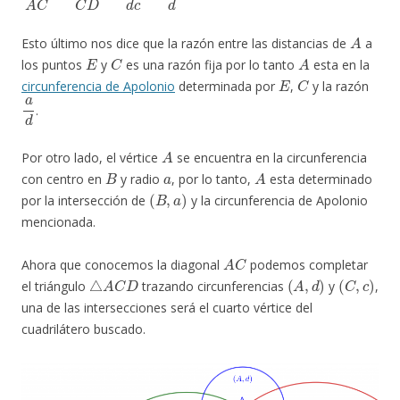
A
Esto último nos dice que la razón entre las distancias de
a
E
C
A
los puntos
y
es una razón fija por lo tanto
esta en la
E
C
circunferencia de Apolonio
determinada por
,
y la razón
a
d
.
A
Por otro lado, el vértice
se encuentra en la circunferencia
B
a
A
con centro en
y radio
, por lo tanto,
esta determinado
(
B
,
a
)
por la intersección de
y la circunferencia de Apolonio
mencionada.
A
C
Ahora que conocemos la diagonal
podemos completar
△
A
C
D
(
A
,
d
)
(
C
,
c
)
el triángulo
trazando circunferencias
y
,
una de las intersecciones será el cuarto vértice del
cuadrilátero buscado.