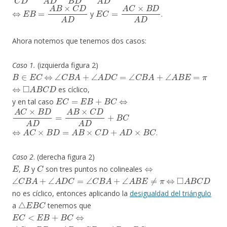
⇔
E
B
=
A
B
×
C
D
A
D
E
C
=
A
C
×
B
D
A
D
y
.
Ahora notemos que tenemos dos casos:
Caso 1.
(izquierda figura 2)
B
∈
E
C
⇔
∠
C
B
A
+
∠
A
D
C
=
∠
C
B
A
+
∠
A
B
E
=
π
⇔
◻
A
B
C
D
es cíclico,
E
C
=
E
B
+
B
C
⇔
y en tal caso
A
C
×
B
D
A
D
=
A
B
×
C
D
A
D
+
B
C
⇔
A
C
×
B
D
=
A
B
×
C
D
+
A
D
×
B
C
.
Caso 2
. (derecha figura 2)
E
B
C
⇔
,
y
son tres puntos no colineales
∠
C
B
A
+
∠
A
D
C
=
∠
C
B
A
+
∠
A
B
E
≠
π
⇔
◻
A
B
C
D
no es cíclico, entonces aplicando la
desigualdad del triángulo
△
E
B
C
a
tenemos que
E
C
<
E
B
+
B
C
⇔
A
C
×
B
D
<
A
B
×
C
D
+
A
D
×
B
C