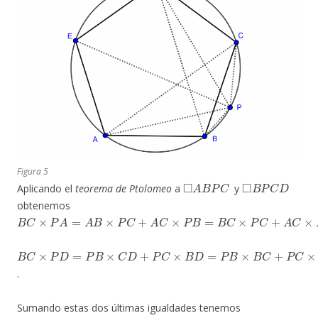
Figura 5
◻
A
B
P
C
◻
B
P
C
D
Aplicando el
teorema de Ptolomeo
a
y
obtenemos
B
C
×
P
A
=
A
B
×
P
C
+
A
C
×
P
B
=
B
C
×
P
C
+
A
C
×
P
B
B
C
×
P
D
=
P
B
×
C
D
+
P
C
×
B
D
=
P
B
×
B
C
+
P
C
×
A
C
.
Sumando estas dos últimas igualdades tenemos
(2)
B
C
(
P
A
+
P
D
)
=
B
C
(
P
B
+
P
C
)
+
A
C
(
P
B
+
P
C
)
.