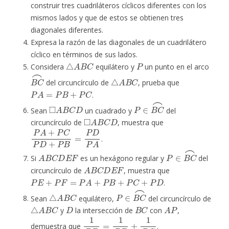
construir tres cuadriláteros cíclicos diferentes con los
mismos lados y que de estos se obtienen tres
diagonales diferentes.
Expresa la razón de las diagonales de un cuadrilátero
cíclico en términos de sus lados.
△
A
B
C
P
Considera
equilátero y
un punto en el arco
B
C
⌢
△
A
B
C
del circuncírculo de
, prueba que
P
A
=
P
B
+
P
C
.
◻
A
B
C
D
P
∈
B
C
⌢
Sean
un cuadrado y
del
◻
A
B
C
D
circuncírculo de
, muestra que
P
A
+
P
C
P
D
+
P
B
=
P
D
P
A
.
A
B
C
D
E
F
P
∈
B
C
⌢
Si
es un hexágono regular y
del
A
B
C
D
E
F
circuncírculo de
, muestra que
P
E
+
P
F
=
P
A
+
P
B
+
P
C
+
P
D
.
△
A
B
C
P
∈
B
C
⌢
Sean
equilátero,
del circuncírculo de
△
A
B
C
D
B
C
A
P
y
la intersección de
con
,
1
P
D
=
1
P
B
+
1
P
C
demuestra que
.