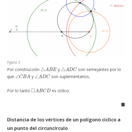
Figura 3
△
A
B
E
△
A
D
C
Por construcción
y
son semejantes por lo
∠
C
B
A
∠
A
D
C
que
y
son suplementarios.
◻
A
B
C
D
Por lo tanto
es cíclico.
◼
Distancia de los vértices de un polígono cíclico a
un punto del circuncírculo