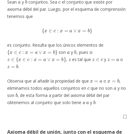
Sean
y
conjuntos. Sea
el conjunto que existe por
axioma débil del par. Luego, por el esquema de comprensión
tenemos que
{
x
∈
c
:
x
=
a
∨
x
=
b
}
es conjunto. Resulta que los únicos elementos de
{
x
∈
c
:
x
=
a
∨
x
=
b
}
a
b
son
y
, pues si
z
∈
{
x
∈
c
:
x
=
a
∨
x
=
b
}
z
z
∈
c
z
=
a
,
es tal que
y
o
z
=
b
.
x
=
a
x
=
b
Observa que al añadir la propiedad de que
o
,
c
a
eliminamos todos aquellos conjuntos en
que no son
y no
b
son
, de esta forma a partir del axioma débil del par
a
b
obtenemos al conjunto que solo tiene a
y
.
◻
A
xioma débil de unión, junto con el esquema de