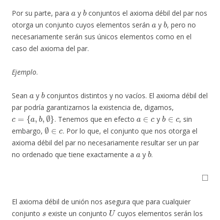
a
b
Por su parte, para
y
conjuntos el axioma débil del par nos
a
b
otorga un conjunto cuyos elementos serán
y
, pero no
necesariamente serán sus únicos elementos como en el
caso del axioma del par.
Ejemplo
.
a
b
Sean
y
conjuntos distintos y no vacíos. El axioma débil del
par podría garantizarnos la existencia de, digamos,
c
=
{
a
,
b
,
∅
}
a
∈
c
b
∈
c
. Tenemos que en efecto
y
, sin
∅
∈
c
embargo,
. Por lo que, el conjunto que nos otorga el
axioma débil del par no necesariamente resultar ser un par
a
b
no ordenado que tiene exactamente a
y
.
◻
El axioma débil de unión nos asegura que para cualquier
s
U
conjunto
existe un conjunto
cuyos elementos serán los
s
U