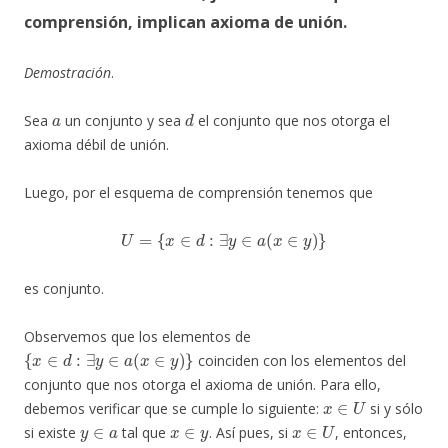
comprensión, implican axioma de unión
.
Demostración
.
a
d
Sea
un conjunto y sea
el conjunto que nos otorga el
axioma débil de unión.
Luego, por el esquema de comprensión tenemos que
U
=
{
x
∈
d
:
∃
y
∈
a
(
x
∈
y
)
}
es conjunto.
Observemos que los elementos de
{
x
∈
d
:
∃
y
∈
a
(
x
∈
y
)
}
coinciden con los elementos del
conjunto que nos otorga el axioma de unión. Para ello,
x
∈
U
debemos verificar que se cumple lo siguiente:
si y sólo
y
∈
a
x
∈
y
x
∈
U
si existe
tal que
. Así pues, si
, entonces,
x
∈
d
y
∈
a
x
∈
y