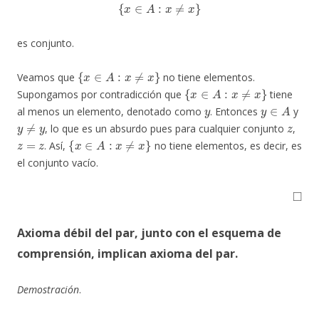
{
x
∈
A
:
x
≠
x
}
es conjunto.
{
x
∈
A
:
x
≠
x
}
Veamos que
no tiene elementos.
{
x
∈
A
:
x
≠
x
}
Supongamos por contradicción que
tiene
y
y
∈
A
al menos un elemento, denotado como
. Entonces
y
y
≠
y
z
, lo que es un absurdo pues para cualquier conjunto
,
z
=
z
{
x
∈
A
:
x
≠
x
}
. Así,
no tiene elementos, es decir, es
el conjunto vacío.
◻
Axioma débil del par, junto con el esquema de
comprensión, implican axioma del par
.
Demostración
.
a
b
c