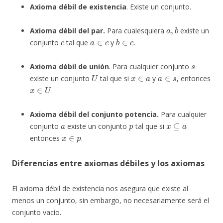
Axioma débil de existencia
. Existe un conjunto.
a
,
b
Axioma débil del par.
Para cualesquiera
existe un
c
a
∈
c
b
∈
c
conjunto
tal que
y
.
s
Axioma débil de unión
. Para cualquier conjunto
U
x
∈
a
a
∈
s
existe un conjunto
tal que si
y
, entonces
x
∈
U
.
Axioma débil del conjunto potencia.
Para cualquier
a
p
x
⊆
a
conjunto
existe un conjunto
tal que si
x
∈
p
entonces
.
Diferencias entre axiomas débiles y los axiomas
El axioma débil de existencia nos asegura que existe al
menos un conjunto, sin embargo, no necesariamente será el
conjunto vacío.