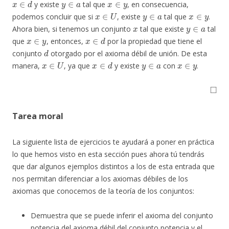
y existe
tal que
, en consecuencia,
x
∈
U
y
∈
a
x
∈
y
podemos concluir que si
, existe
tal que
.
x
y
∈
a
Ahora bien, si tenemos un conjunto
tal que existe
tal
x
∈
y
x
∈
d
que
, entonces,
por la propiedad que tiene el
d
conjunto
otorgado por el axioma débil de unión. De esta
x
∈
U
x
∈
d
y
∈
a
x
∈
y
manera,
, ya que
y existe
con
.
◻
Tarea moral
La siguiente lista de ejercicios te ayudará a poner en práctica
lo que hemos visto en esta sección pues ahora tú tendrás
que dar algunos ejemplos distintos a los de esta entrada que
nos permitan diferenciar a los axiomas débiles de los
axiomas que conocemos de la teoría de los conjuntos:
Demuestra que se puede inferir el axioma del conjunto
potencia del axioma débil del conjunto potencia y el