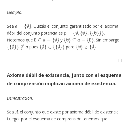
Ejemplo
.
a
=
{
∅
}
Sea
. Quizás el conjunto garantizado por el axioma
p
=
{
∅
,
{
∅
}
,
{
{
∅
}
}
}
débil del conjunto potencia es
.
∅
⊆
a
=
{
∅
}
{
∅
}
⊆
a
=
{
∅
}
Notemos que
y
. Sin embargo,
{
{
∅
}
}
⊈
a
{
∅
}
∈
{
{
∅
}
}
{
∉
∅
{
}
∅
}
pues
pero
.
◻
A
xioma débil de existencia, junto con el esquema
de comprensión implican axioma de existencia
.
Demostración
.
A
Sea
el conjunto que existe por axioma débil de existencia.
Luego, por el esquema de comprensión tenemos que