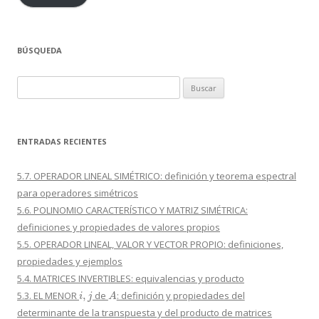
BÚSQUEDA
Buscar:
ENTRADAS RECIENTES
5.7. OPERADOR LINEAL SIMÉTRICO: definición y teorema espectral
para operadores simétricos
5.6. POLINOMIO CARACTERÍSTICO Y MATRIZ SIMÉTRICA:
definiciones y propiedades de valores propios
5.5. OPERADOR LINEAL, VALOR Y VECTOR PROPIO: definiciones,
propiedades y ejemplos
5.4. MATRICES INVERTIBLES: equivalencias y producto
i
,
j
A
5.3. EL MENOR
de
: definición y propiedades del
determinante de la transpuesta y del producto de matrices