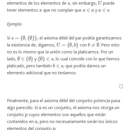
elementos de los elementos de
, sin embargo,
puede
x
x
∈
a
a
∈
s
tener elementos
que no cumplan que
y
.
Ejemplo
.
s
=
{
∅
,
{
∅
}
}
Si
, el axioma débil del par podría garantizarnos
U
=
{
∅
,
b
}
b
≠
∅
la existencia de, digamos,
con
. Pero esto
no es lo mismo que la unión como la platicamos. Por un
∅
∈
{
∅
}
{
∅
}
∈
s
lado,
y
, lo cual coincide con lo que hemos
b
∈
s
platicado, pero también
, que podría darnos un
elemento adicional que no teníamos.
◻
Finalmente, para el axioma débil del conjunto potencia pasa
a
algo parecido. Si
es un conjunto, el axioma nos otorga un
p
conjunto
cuyos elementos son aquellos que están
a
contenidos en
, pero no necesariamente serán los únicos
p
elementos del conjunto
.