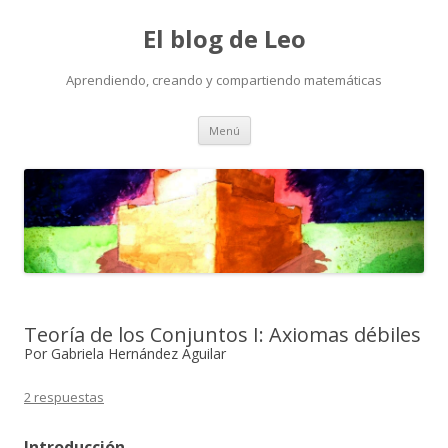
El blog de Leo
Aprendiendo, creando y compartiendo matemáticas
Saltar
Menú
al
contenido
Teoría de los Conjuntos I: Axiomas débiles
Por Gabriela Hernández Aguilar
2 respuestas
Introducción