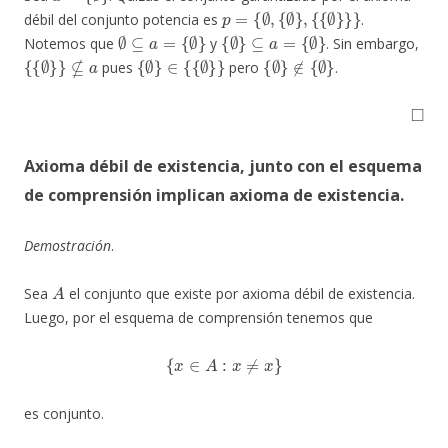
p
=
{
∅
,
{
∅
}
,
{
{
∅
}
}
}
débil del conjunto potencia es
.
∅
⊆
a
=
{
∅
}
{
∅
}
⊆
a
=
{
∅
}
Notemos que
y
. Sin embargo,
{
{
∅
}
}
⊈
a
{
∅
}
∈
{
{
∅
}
}
{
∉
∅
{
}
∅
}
pues
pero
.
◻
A
xioma débil de existencia, junto con el esquema
de comprensión implican axioma de existencia
.
Demostración
.
A
Sea
el conjunto que existe por axioma débil de existencia.
Luego, por el esquema de comprensión tenemos que
{
x
∈
A
:
x
≠
x
}
es conjunto.