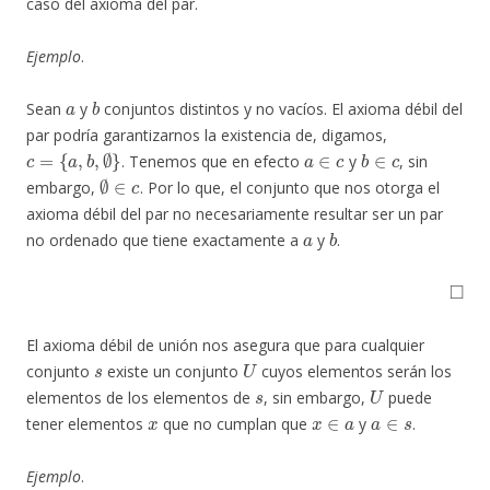
caso del axioma del par.
Ejemplo
.
a
b
Sean
y
conjuntos distintos y no vacíos. El axioma débil del
par podría garantizarnos la existencia de, digamos,
c
=
{
a
,
b
,
∅
}
a
∈
c
b
∈
c
. Tenemos que en efecto
y
, sin
∅
∈
c
embargo,
. Por lo que, el conjunto que nos otorga el
axioma débil del par no necesariamente resultar ser un par
a
b
no ordenado que tiene exactamente a
y
.
◻
El axioma débil de unión nos asegura que para cualquier
s
U
conjunto
existe un conjunto
cuyos elementos serán los
s
U
elementos de los elementos de
, sin embargo,
puede
x
x
∈
a
a
∈
s
tener elementos
que no cumplan que
y
.
Ejemplo
.