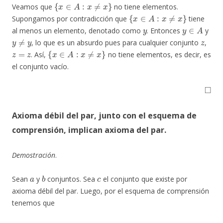
{
x
∈
A
:
x
≠
x
}
Veamos que
no tiene elementos.
{
x
∈
A
:
x
≠
x
}
Supongamos por contradicción que
tiene
y
y
∈
A
al menos un elemento, denotado como
. Entonces
y
y
≠
y
z
, lo que es un absurdo pues para cualquier conjunto
,
z
=
z
{
x
∈
A
:
x
≠
x
}
. Así,
no tiene elementos, es decir, es
el conjunto vacío.
◻
Axioma débil del par, junto con el esquema de
comprensión, implican axioma del par
.
Demostración
.
a
b
c
Sean
y
conjuntos. Sea
el conjunto que existe por
axioma débil del par. Luego, por el esquema de comprensión
tenemos que
{
x
∈
c
:
x
=
a
∨
x
=
b
}