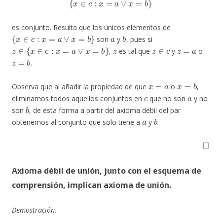
es conjunto. Resulta que los únicos elementos de
{
x
∈
c
:
x
=
a
∨
x
=
b
}
a
b
son
y
, pues si
z
∈
{
x
∈
c
:
x
=
a
∨
x
=
b
}
z
z
∈
c
z
=
a
,
es tal que
y
o
z
=
b
.
x
=
a
x
=
b
Observa que al añadir la propiedad de que
o
,
c
a
eliminamos todos aquellos conjuntos en
que no son
y no
b
son
, de esta forma a partir del axioma débil del par
a
b
obtenemos al conjunto que solo tiene a
y
.
◻
A
xioma débil de unión, junto con el esquema de
comprensión, implican axioma de unión
.
Demostración
.