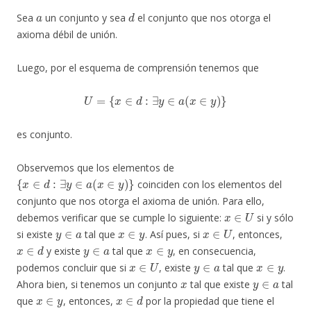
a
d
Sea
un conjunto y sea
el conjunto que nos otorga el
axioma débil de unión.
Luego, por el esquema de comprensión tenemos que
U
=
{
x
∈
d
:
∃
y
∈
a
(
x
∈
y
)
}
es conjunto.
Observemos que los elementos de
{
x
∈
d
:
∃
y
∈
a
(
x
∈
y
)
}
coinciden con los elementos del
conjunto que nos otorga el axioma de unión. Para ello,
x
∈
U
debemos verificar que se cumple lo siguiente:
si y sólo
y
∈
a
x
∈
y
x
∈
U
si existe
tal que
. Así pues, si
, entonces,
x
∈
d
y
∈
a
x
∈
y
y existe
tal que
, en consecuencia,
x
∈
U
y
∈
a
x
∈
y
podemos concluir que si
, existe
tal que
.
x
y
∈
a
Ahora bien, si tenemos un conjunto
tal que existe
tal
x
∈
y
x
∈
d
que
, entonces,
por la propiedad que tiene el
d