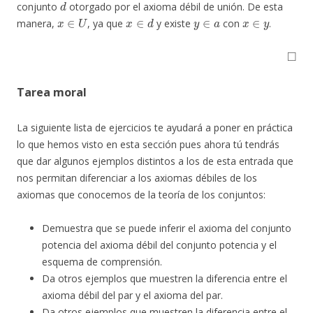
conjunto
otorgado por el axioma débil de unión. De esta
x
∈
U
x
∈
d
y
∈
a
x
∈
y
manera,
, ya que
y existe
con
.
◻
Tarea moral
La siguiente lista de ejercicios te ayudará a poner en práctica
lo que hemos visto en esta sección pues ahora tú tendrás
que dar algunos ejemplos distintos a los de esta entrada que
nos permitan diferenciar a los axiomas débiles de los
axiomas que conocemos de la teoría de los conjuntos:
Demuestra que se puede inferir el axioma del conjunto
potencia del axioma débil del conjunto potencia y el
esquema de comprensión.
Da otros ejemplos que muestren la diferencia entre el
axioma débil del par y el axioma del par.
Da otros ejemplos que muestren la diferencia entre el