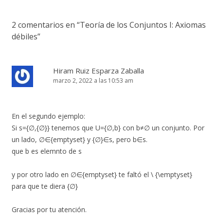
entradas
2 comentarios en “
Teoría de los Conjuntos I: Axiomas
débiles
”
Hiram Ruiz Esparza Zaballa
marzo 2, 2022 a las 10:53 am
En el segundo ejemplo:
Si s={∅,{∅}} tenemos que U={∅,b} con b≠∅ un conjunto. Por
un lado, ∅∈{emptyset} y {∅}∈s, pero b∈s.
que b es elemnto de s
y por otro lado en ∅∈{emptyset} te faltó el \ {\emptyset}
para que te diera {∅}
Gracias por tu atención.