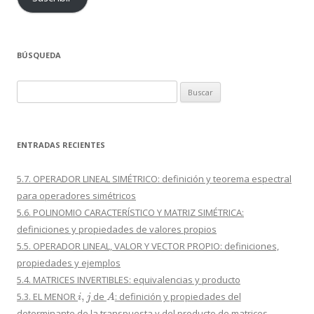
BÚSQUEDA
Buscar:
ENTRADAS RECIENTES
5.7. OPERADOR LINEAL SIMÉTRICO: definición y teorema espectral
para operadores simétricos
5.6. POLINOMIO CARACTERÍSTICO Y MATRIZ SIMÉTRICA:
definiciones y propiedades de valores propios
5.5. OPERADOR LINEAL, VALOR Y VECTOR PROPIO: definiciones,
propiedades y ejemplos
5.4. MATRICES INVERTIBLES: equivalencias y producto
i
,
j
A
5.3. EL MENOR
de
: definición y propiedades del
determinante de la transpuesta y del producto de matrices