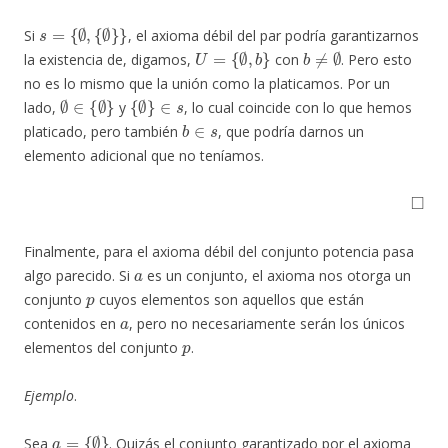
s
=
{
∅
,
{
∅
}
}
Si
, el axioma débil del par podría garantizarnos
U
=
{
∅
,
b
}
b
≠
∅
la existencia de, digamos,
con
. Pero esto
no es lo mismo que la unión como la platicamos. Por un
∅
∈
{
∅
}
{
∅
}
∈
s
lado,
y
, lo cual coincide con lo que hemos
b
∈
s
platicado, pero también
, que podría darnos un
elemento adicional que no teníamos.
◻
Finalmente, para el axioma débil del conjunto potencia pasa
a
algo parecido. Si
es un conjunto, el axioma nos otorga un
p
conjunto
cuyos elementos son aquellos que están
a
contenidos en
, pero no necesariamente serán los únicos
p
elementos del conjunto
.
Ejemplo
.
a
=
{
∅
}
Sea
. Quizás el conjunto garantizado por el axioma