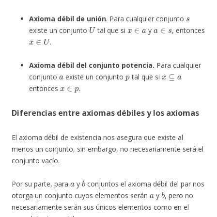
s
Axioma débil de unión
. Para cualquier conjunto
U
x
∈
a
a
∈
s
existe un conjunto
tal que si
y
, entonces
x
∈
U
.
Axioma débil del conjunto potencia.
Para cualquier
a
p
x
⊆
a
conjunto
existe un conjunto
tal que si
x
∈
p
entonces
.
Diferencias entre axiomas débiles y los axiomas
El axioma débil de existencia nos asegura que existe al
menos un conjunto, sin embargo, no necesariamente será el
conjunto vacío.
a
b
Por su parte, para
y
conjuntos el axioma débil del par nos
a
b
otorga un conjunto cuyos elementos serán
y
, pero no
necesariamente serán sus únicos elementos como en el