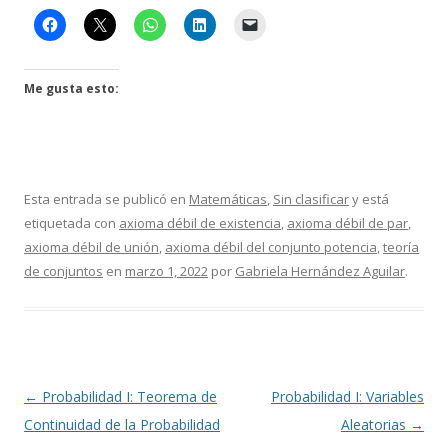
Me gusta esto:
Esta entrada se publicó en
Matemáticas
,
Sin clasificar
y está
etiquetada con
axioma débil de existencia
,
axioma débil de par
,
axioma débil de unión
,
axioma débil del conjunto potencia
,
teoría
de conjuntos
en
marzo 1, 2022
por
Gabriela Hernández Aguilar
.
Navegación
←
Probabilidad I: Teorema de
Probabilidad I: Variables
de
Continuidad de la Probabilidad
Aleatorias
→