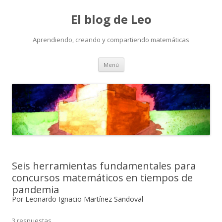
El blog de Leo
Aprendiendo, creando y compartiendo matemáticas
Saltar
Menú
al
contenido
Seis herramientas fundamentales para
concursos matemáticos en tiempos de
pandemia
Por Leonardo Ignacio Martínez Sandoval
3 respuestas