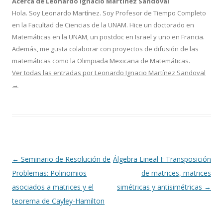
Acerca de Leonardo Ignacio Martínez Sandoval
Hola. Soy Leonardo Martínez. Soy Profesor de Tiempo Completo
en la Facultad de Ciencias de la UNAM. Hice un doctorado en
Matemáticas en la UNAM, un postdoc en Israel y uno en Francia.
Además, me gusta colaborar con proyectos de difusión de las
matemáticas como la Olimpiada Mexicana de Matemáticas.
Ver todas las entradas por Leonardo Ignacio Martínez Sandoval
→
Navegación
←
Seminario de Resolución de
Álgebra Lineal I: Transposición
de
Problemas: Polinomios
de matrices, matrices
entradas
asociados a matrices y el
simétricas y antisimétricas
→
teorema de Cayley-Hamilton