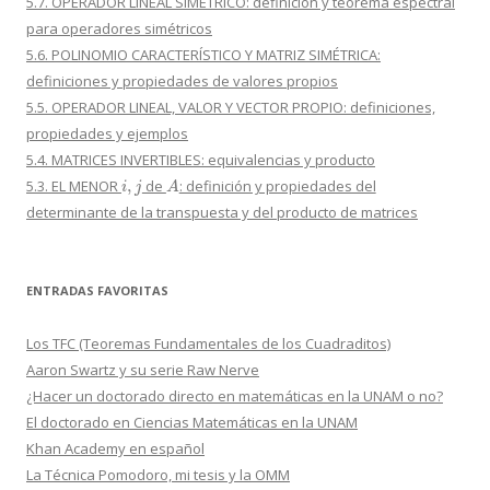
5.7. OPERADOR LINEAL SIMÉTRICO: definición y teorema espectral
para operadores simétricos
5.6. POLINOMIO CARACTERÍSTICO Y MATRIZ SIMÉTRICA:
definiciones y propiedades de valores propios
5.5. OPERADOR LINEAL, VALOR Y VECTOR PROPIO: definiciones,
propiedades y ejemplos
5.4. MATRICES INVERTIBLES: equivalencias y producto
i
,
j
A
5.3. EL MENOR
de
: definición y propiedades del
determinante de la transpuesta y del producto de matrices
ENTRADAS FAVORITAS
Los TFC (Teoremas Fundamentales de los Cuadraditos)
Aaron Swartz y su serie Raw Nerve
¿Hacer un doctorado directo en matemáticas en la UNAM o no?
El doctorado en Ciencias Matemáticas en la UNAM
Khan Academy en español
La Técnica Pomodoro, mi tesis y la OMM