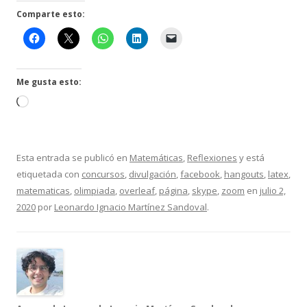
Comparte esto:
Me gusta esto:
Cargando...
Esta entrada se publicó en
Matemáticas
,
Reflexiones
y está
etiquetada con
concursos
,
divulgación
,
facebook
,
hangouts
,
latex
,
matematicas
,
olimpiada
,
overleaf
,
página
,
skype
,
zoom
en
julio 2,
2020
por
Leonardo Ignacio Martínez Sandoval
.