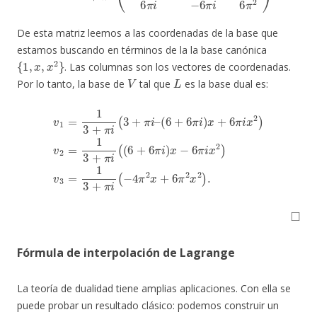
De esta matriz leemos a las coordenadas de la base que
estamos buscando en términos de la la base canónica
{
1
,
x
,
x
2
}
. Las columnas son los vectores de coordenadas.
V
L
Por lo tanto, la base de
tal que
es la base dual es:
(
6
+
6
π
i
)
x
+
6
π
i
x
2
)
v
2
i
v
(
=
−
1
1
4
=
3
π
1
+
3
2
π
+
x
i
+
π
(
(
6
i
6
(
π
3
+
2
+
6
x
π
π
2
i
i
–
)
)
.
x
−
6
π
i
x
2
)
v
3
=
1
3
+
π
◻
Fórmula de interpolación de Lagrange
La teoría de dualidad tiene amplias aplicaciones. Con ella se
puede probar un resultado clásico: podemos construir un
n
n
+
1