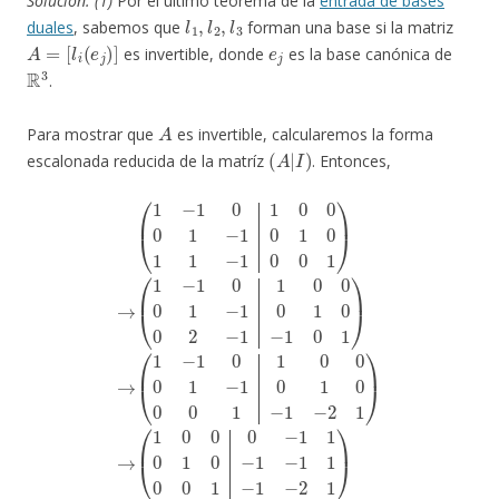
Solución. (1)
Por el último teorema de la
entrada de bases
l
1
,
l
2
,
l
3
duales
, sabemos que
forman una base si la matriz
A
=
[
l
i
(
e
j
)
]
e
j
es invertible, donde
es la base canónica de
R
3
.
A
Para mostrar que
es invertible, calcularemos la forma
(
A
|
I
)
escalonada reducida de la matríz
. Entonces,
2
(
1
−
−
1
1
−
0
1
1
0
0
1
0
)
→
0
1
(
−
1
1
1
−
1
0
1
0
1
0
1
0
1
0
1
0
−
1
0
1
−
0
−
1
1
1
0
−
1
0
1
0
1
0
0
)
1
→
1
0
−
0
(
1
1
0
−
−
1
1
2
−
0
1
1
1
)
−
0
2
0
1
0
)
→
1
−
(
1
1
0
0
1
0
0
0
0
−