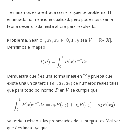
Terminamos esta entrada con el siguiente problema. El
enunciado no menciona dualidad, pero podemos usar la
teoría desarrollada hasta ahora para resolverlo.
x
0
,
x
1
,
x
2
∈
[
0
,
1
]
V
=
R
2
[
X
]
Problema.
Sean
, y sea
.
Definimos el mapeo
l
(
P
)
=
∫
0
1
P
(
x
)
e
−
x
d
x
.
l
V
Demuestra que
es una forma lineal en
y prueba que
(
a
0
,
a
1
,
a
2
)
existe una única tercia
de números reales tales
P
V
que para todo polinomio
en
se cumple que
∫
0
1
P
(
x
)
e
−
x
d
x
=
a
0
P
(
x
0
)
+
a
1
P
(
x
1
)
+
a
2
P
(
x
2
)
.
Solución.
Debido a las propiedades de la integral, es fácil ver
l
que
es lineal, ya que