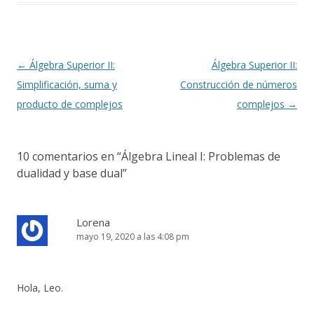
Navegación
←
Álgebra Superior II:
Álgebra Superior II:
de
Simplificación, suma y
Construcción de números
entradas
producto de complejos
complejos
→
10 comentarios en “
Álgebra Lineal I: Problemas de
dualidad y base dual
”
Lorena
mayo 19, 2020 a las 4:08 pm
Hola, Leo.