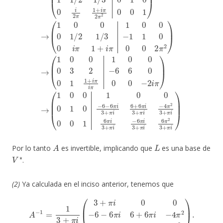
A
L
Por lo tanto
es invertible, implicando que
es una base de
V
∗
.
(2)
Ya calculada en el inciso anterior, tenemos que
A
−
1
=
1
3
+
π
i
(
3
+
π
i
0
0
−
6
−
6
π
i
6
+
6
π
i
−
4
π
2
6
π
i
−
6
π
i
6
π
2
)
.