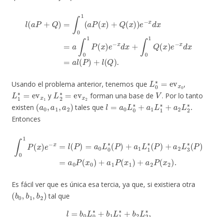
l
(
a
P
+
Q
)
=
∫
0
1
(
a
P
Q
(
x
(
x
)
+
)
e
Q
−
(
x
x
d
)
)
x
e
=
−
a
x
d
l
(
P
x
=
)
+
a
l
∫
(
Q
0
1
)
.
P
(
x
)
e
−
x
d
x
+
∫
0
1
L
0
∗
=
ev
x
0
Usando el problema anterior, tenemos que
,
L
1
∗
=
ev
x
1
L
2
∗
=
ev
x
2
V
y
forman una base de
. Por lo tanto
(
a
0
,
a
1
,
a
2
)
l
=
a
0
L
0
∗
+
a
1
L
1
∗
+
a
2
L
2
∗
.
existen
tales que
Entonces
∫
0
1
P
(
x
)
e
−
x
=
l
(
P
P
)
(
=
x
a
0
0
)
+
L
a
0
1
∗
P
(
P
(
x
)
1
+
)
a
+
1
a
L
2
1
P
∗
(
x
(
P
2
)
)
+
.
a
2
L
3
∗
(
P
)
=
a
0
Es fácil ver que es única esa tercia, ya que, si existiera otra
(
b
0
,
b
1
,
b
2
)
tal que
l
=
b
0
L
0
∗
+
b
1
L
1
∗
+
b
2
L
2
∗
,