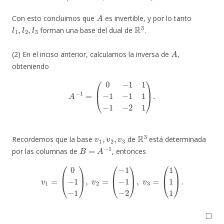
A
Con esto concluimos que
es invertible, y por lo tanto
l
1
,
l
2
,
l
3
R
3
forman una base del dual de
.
A
(2) En el inciso anterior, calculamos la inversa de
,
obteniendo
A
−
1
=
(
0
−
1
1
−
1
−
1
1
−
1
−
2
1
)
.
v
1
,
v
2
,
v
3
R
3
Recordemos que la base
de
está determinada
B
=
A
−
1
por las columnas de
, entonces
v
1
=
(
0
−
1
−
1
)
,
v
2
=
(
−
1
−
1
−
2
)
,
v
3
=
(
1
1
1
)
.
◻