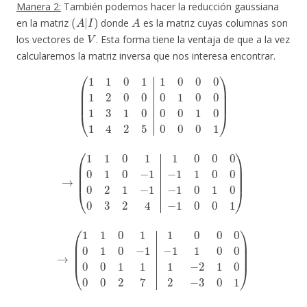
Manera 2:
También podemos hacer la reducción gaussiana
(
A
|
I
)
A
en la matriz
donde
es la matriz cuyas columnas son
V
los vectores de
. Esta forma tiene la ventaja de que a la vez
calcularemos la matriz inversa que nos interesa encontrar.
(
1
1
0
1
1
0
0
0
1
2
0
0
0
1
0
0
1
3
1
0
0
0
1
0
1
4
2
5
0
0
0
1
)
→
(
1
1
0
1
1
0
0
0
0
1
0
−
1
−
1
1
0
0
0
2
1
−
1
−
1
0
1
0
0
3
2
4
−
1
0
0
1
)
→
(
1
1
0
1
1
0
0
0
0
1
0
−
1
−
1
1
0
0
0
0
1
1
1
−
2
1
0
0
0
2
7
2
−
3
0
1
)