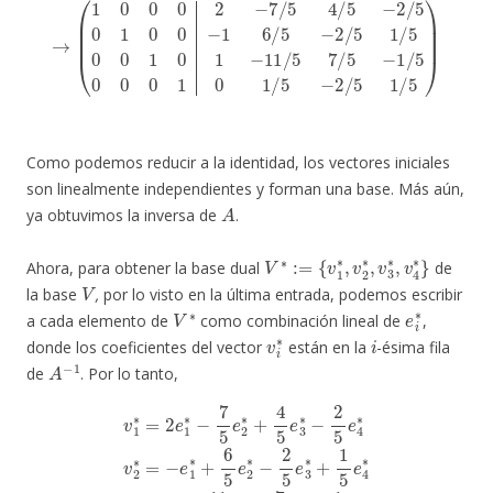
→
(
1
0
0
0
2
−
7
/
/
5
5
7
4
/
/
5
5
−
−
1
2
/
/
5
5
0
0
0
1
0
0
1
0
0
−
1
1
/
6
5
/
−
5
2
−
/
2
5
/
1
5
/
1
5
/
)
5
0
0
1
0
1
−
11
Como podemos reducir a la identidad, los vectores iniciales
son linealmente independientes y forman una base. Más aún,
A
ya obtuvimos la inversa de
.
V
{
v
∗
1
:=
∗
,
v
2
∗
,
v
3
∗
,
v
4
∗
}
Ahora, para obtener la base dual
de
V
la base
,
por lo visto en la última entrada, podemos escribir
V
∗
e
i
∗
a cada elemento de
como combinación lineal de
,
v
i
∗
i
donde los coeficientes del vector
están en la
-ésima fila
A
−
1
de
. Por lo tanto,
2
v
1
∗
∗
−
=
2
2
5
e
e
1
3
∗
∗
4
∗
−
+
7
1
v
5
5
4
e
e
∗
2
4
=
∗
∗
1
+
v
5
3
4
e
∗
5
2
e
∗
=
3
e
−
∗
1
2
∗
−
5
2
e
−
5
3
11
e
∗
4
5
+
∗
e
1
2
v
5
2
∗
e
∗
4
+
∗
=
7
−
5
.
e
e
1
3
∗
∗
+
−
6
1
5
5
e
e