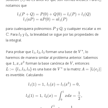
notamos que
l
1
(
P
+
Q
)
=
P
(
0
)
+
Q
(
0
)
=
l
1
(
P
)
+
l
1
(
Q
)
l
1
(
a
P
)
=
a
P
(
0
)
=
a
l
1
(
P
)
P
Q
a
para cualesquiera polinomios
y
, y cualquier escalar
en
C
l
2
l
3
. Para
y
, la linealidad se sigue por las propiedades de
la integral.
l
1
,
l
2
,
l
3
V
∗
Para probar que
forman una base de
, lo
haremos de manera similar al problema anterior. Sabemos
1
,
x
,
x
2
V
que
forman la base canónica de
, entonces
L
:=
{
l
1
,
l
2
,
l
3
}
V
∗
A
=
[
l
i
(
e
j
)
]
es una base de
si la matriz
es invertible. Calculando
l
1
(
1
)
=
1
,
l
1
(
x
)
=
l
1
(
x
2
)
=
0
,
l
2
(
1
)
=
1
,
l
2
(
x
)
=
∫
0
1
x
d
x
=
1
2
,
l
2
(
x
2
)
=
∫
0
1
x
2
d
x
=
1
3
,