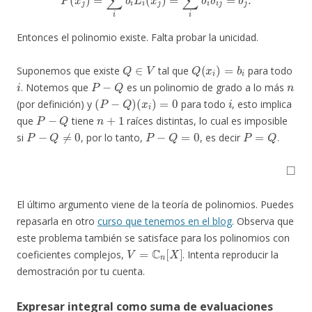
Entonces el polinomio existe. Falta probar la unicidad.
Q
∈
V
Q
(
x
i
)
=
b
i
Suponemos que existe
tal que
para todo
i
P
−
Q
n
. Notemos que
es un polinomio de grado a lo más
(
P
−
Q
)
(
x
i
)
=
0
i
(por definición) y
para todo
, esto implica
P
−
Q
n
+
1
que
tiene
raíces distintas, lo cual es imposible
P
−
Q
≠
0
P
−
Q
=
0
P
=
Q
si
, por lo tanto,
, es decir
.
◻
El último argumento viene de la teoría de polinomios. Puedes
repasarla en otro
curso que tenemos en el blog
. Observa que
este problema también se satisface para los polinomios con
V
=
C
n
[
X
]
coeficientes complejos,
. Intenta reproducir la
demostración por tu cuenta.
Expresar integral como suma de evaluaciones