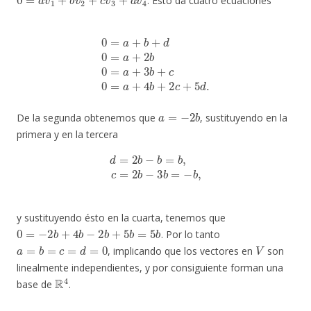
. Esto da cuatro ecuaciones
0
=
a
+
b
+
d
0
=
a
+
2
b
0
=
a
+
3
b
+
c
0
=
a
+
4
b
+
2
c
+
5
d
.
a
=
−
2
b
De la segunda obtenemos que
, sustituyendo en la
primera y en la tercera
d
=
2
b
−
b
=
b
,
c
=
2
b
−
3
b
=
−
b
,
y sustituyendo ésto en la cuarta, tenemos que
0
=
−
2
b
+
4
b
−
2
b
+
5
b
=
5
b
. Por lo tanto
a
=
b
=
c
=
d
=
0
V
, implicando que los vectores en
son
linealmente independientes, y por consiguiente forman una
R
4
base de
.