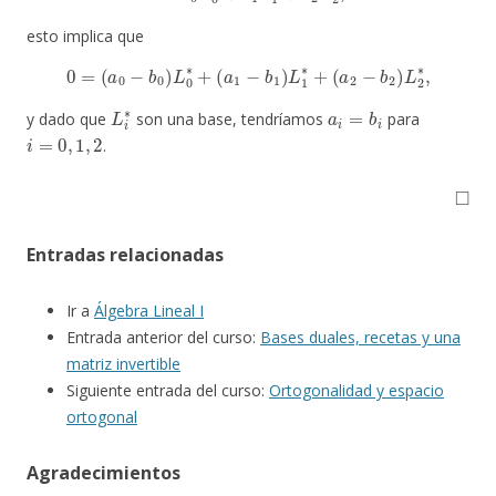
esto implica que
0
=
(
a
0
−
b
0
)
L
0
∗
+
(
a
1
−
b
1
)
L
1
∗
+
(
a
2
−
b
2
)
L
2
∗
,
L
i
∗
a
i
=
b
i
y dado que
son una base, tendríamos
para
i
=
0
,
1
,
2
.
◻
Entradas relacionadas
Ir a
Álgebra Lineal I
Entrada anterior del curso:
Bases duales, recetas y una
matriz invertible
Siguiente entrada del curso:
Ortogonalidad y espacio
ortogonal
Agradecimientos