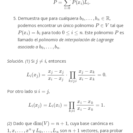
b
0
,
…
,
b
n
∈
R
Demuestra que para cualquiera
,
P
∈
V
podemos encontrar un único polinomio
tal que
P
(
x
i
)
=
b
i
0
≤
i
≤
n
P
para todo
. Este polinomio
es
llamado el
polinomio de interpolación de Lagrange
b
0
,
…
,
b
n
asociado a
.
j
≠
i
Solución. (1)
Si
, entonces
L
i
(
x
j
)
=
x
j
−
x
j
x
i
−
x
j
⋅
∏
k
≠
j
,
i
x
j
−
x
k
x
i
−
x
k
=
0.
i
=
j
Por otro lado si
,
L
i
(
x
j
)
=
L
i
(
x
i
)
=
∏
k
≠
i
x
i
−
x
k
x
i
−
x
k
=
1
.
dim
(
V
)
=
n
+
1
(2)
Dado que
, cuya base canónica es
1
,
x
,
…
,
x
n
L
0
,
…
,
L
n
n
+
1
y
son
vectores, para probar