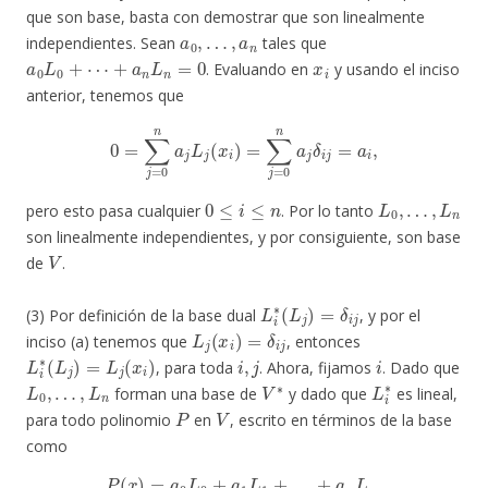
que son base, basta con demostrar que son linealmente
a
0
,
…
,
a
n
independientes. Sean
tales que
a
0
L
0
+
⋯
+
a
n
L
n
=
0
x
i
. Evaluando en
y usando el inciso
anterior, tenemos que
0
=
∑
j
=
0
n
a
j
L
j
(
x
i
)
=
∑
j
=
0
n
a
j
δ
i
j
=
a
i
,
0
≤
i
≤
n
L
0
,
…
,
L
n
pero esto pasa cualquier
. Por lo tanto
son linealmente independientes, y por consiguiente, son base
V
de
.
L
i
∗
(
L
j
)
=
δ
i
j
(3) Por definición de la base dual
, y por el
L
j
(
x
i
)
=
δ
i
j
inciso (a) tenemos que
, entonces
L
i
∗
(
L
j
)
=
L
j
(
x
i
)
i
,
j
i
, para toda
. Ahora, fijamos
. Dado que
L
0
,
…
,
L
n
V
∗
L
i
∗
forman una base de
y dado que
es lineal,
P
V
para todo polinomio
en
, escrito en términos de la base
como
P
(
x
)
=
a
0
L
0
+
a
1
L
1
+
…
+
a
n
L
n
,