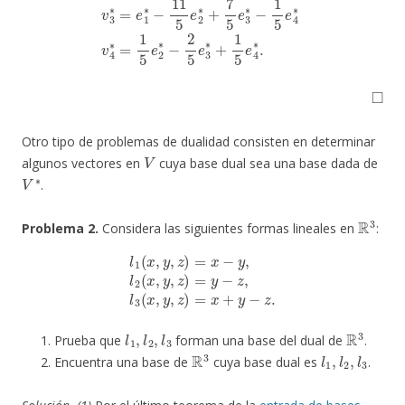
◻
Otro tipo de problemas de dualidad consisten en determinar
V
algunos vectores en
cuya base dual sea una base dada de
V
∗
.
R
3
Problema 2.
Considera las siguientes formas lineales en
:
l
1
(
x
,
y
,
z
)
=
x
−
y
,
l
2
(
x
,
y
,
z
)
=
y
−
z
,
l
3
(
x
,
y
,
z
)
=
x
+
y
−
z
.
l
1
,
l
2
,
l
3
R
3
Prueba que
forman una base del dual de
.
R
3
l
1
,
l
2
,
l
3
Encuentra una base de
cuya base dual es
.