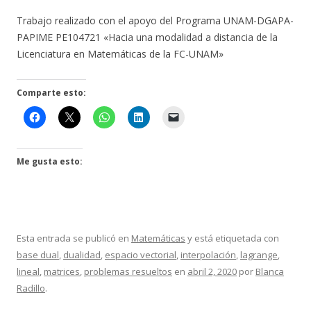
Trabajo realizado con el apoyo del Programa UNAM-DGAPA-
PAPIME PE104721 «Hacia una modalidad a distancia de la
Licenciatura en Matemáticas de la FC-UNAM»
Comparte esto:
Me gusta esto:
Esta entrada se publicó en
Matemáticas
y está etiquetada con
base dual
,
dualidad
,
espacio vectorial
,
interpolación
,
lagrange
,
lineal
,
matrices
,
problemas resueltos
en
abril 2, 2020
por
Blanca
Radillo
.