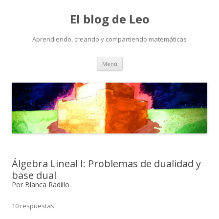
El blog de Leo
Aprendiendo, creando y compartiendo matemáticas
Saltar
Menú
al
contenido
Álgebra Lineal I: Problemas de dualidad y
base dual
Por Blanca Radillo
10 respuestas