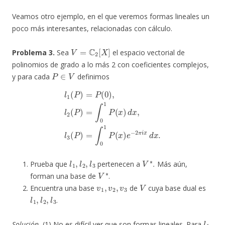
Veamos otro ejemplo, en el que veremos formas lineales un
poco más interesantes, relacionadas con cálculo.
V
=
C
2
[
X
]
Problema 3.
Sea
el espacio vectorial de
polinomios de grado a lo más 2 con coeficientes complejos,
P
∈
V
y para cada
definimos
l
1
(
P
)
=
P
(
0
)
,
l
2
(
P
)
=
∫
0
1
P
(
x
)
d
x
,
l
3
(
P
)
=
∫
0
1
P
(
x
)
e
−
2
π
i
x
d
x
.
l
1
,
l
2
,
l
3
V
∗
Prueba que
pertenecen a
.
Más aún,
V
∗
forman una base de
.
v
1
,
v
2
,
v
3
V
Encuentra una base
de
cuya base dual es
l
1
,
l
2
,
l
3
.
l
1
Solución.
(1) No es difícil ver que son formas lineales. Para
,