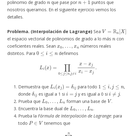
polinomio de grado
que pase por
puntos que
nosotros queramos. En el siguiente ejercicio vemos los
detalles.
V
=
R
n
[
X
]
Problema. (Interpolación de Lagrange)
Sea
n
el espacio vectorial de polinomios de grado a lo más
con
x
0
,
…
,
x
n
coeficientes reales. Sean
números reales
0
≤
i
≤
n
distintos. Para
definimos
L
i
(
x
)
=
∏
0
≤
j
≤
n
,
j
≠
i
x
−
x
j
x
i
−
x
j
.
L
i
(
x
j
)
=
δ
i
j
1
≤
i
,
j
≤
n
Demuestra que
para todo
,
δ
i
j
i
=
j
i
≠
j
donde
es igual a 1 si
y es igual a 0 si
.
L
0
,
…
,
L
n
V
Prueba que
forman una base de
.
L
0
,
…
,
L
n
Encuentra la base dual de
.
Prueba la
Fórmula de Interpolación de Lagrange
: para
P
∈
V
todo
tenemos que
P
=
∑
i
=
0
n
P
(
x
i
)
L
i
.