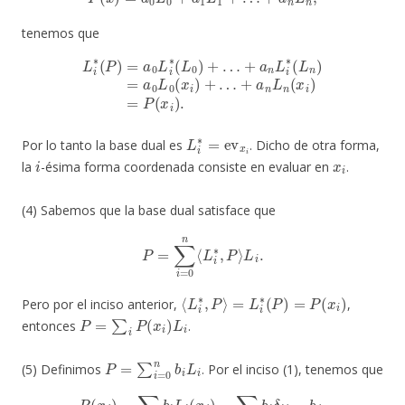
tenemos que
L
i
∗
(
P
)
=
a
0
L
i
∗
(
L
+
0
a
)
n
+
L
…
n
+
(
x
a
i
n
)
=
L
P
i
∗
(
x
(
i
L
)
.
n
)
=
a
0
L
0
(
x
i
)
+
…
L
i
∗
=
ev
x
i
Por lo tanto la base dual es
. Dicho de otra forma,
i
x
i
la
-ésima forma coordenada consiste en evaluar en
.
(4) Sabemos que la base dual satisface que
P
=
∑
i
=
0
n
⟨
L
i
∗
,
P
⟩
L
i
.
⟨
L
i
∗
,
P
⟩
=
L
i
∗
(
P
)
=
P
(
x
i
)
Pero por el inciso anterior,
,
P
=
∑
i
P
(
x
i
)
L
i
entonces
.
P
=
∑
i
=
0
n
b
i
L
i
(5) Definimos
. Por el inciso (1), tenemos que
P
(
x
j
)
=
∑
i
b
i
L
i
(
x
j
)
=
∑
i
b
i
δ
i
j
=
b
j
.