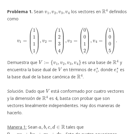
v
1
,
v
2
,
v
3
,
v
4
R
4
Problema 1.
Sean
los vectores en
definidos
como
v
1
=
(
1
1
1
1
)
,
v
2
=
(
1
2
3
4
)
,
v
3
=
(
0
0
1
2
)
,
v
4
=
(
1
0
0
5
)
.
V
:=
{
v
1
,
v
2
,
v
3
,
v
4
}
R
4
Demuestra que
es una base de
y
V
e
i
∗
e
i
∗
encuentra la base dual de
en términos de
, donde
es
R
4
la base dual de la base canónica de
.
V
Solución.
Dado que
está conformado por cuatro vectores
R
4
4
y la dimensión de
es
, basta con probar que son
vectores linealmente independientes. Hay dos maneras de
hacerlo.
a
,
b
,
c
,
d
∈
R
Manera 1:
Sean
tales que
0
=
a
v
1
+
b
v
2
+
c
v
3
+
d
v
4