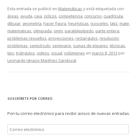
Esta entrada se publicó en
Matemáticas
y está etiquetada con
áreas
,
ayuda
,
caja
,
cíclicos
,
competencia
,
concurso
,
cuadrícula
,
dibujar
,
geometría
,
hacer figura
,
heurísticas
,
isosceles
,
latiz
,
mate
,
matematicas
,
olimpiada
,
omm
,
paralelepípedo
,
parte entera
,
problemas resueltos
,
proyecciones
,
rectangulos
,
resolución
problemas
,
semicírculo
,
seminario
,
sumas de impares
,
técnicas
,
tips
,
triángulos
,
videos
,
visual
,
volúmenes
en
marzo 8, 2013
por
Leonardo Ignacio Martínez Sandoval
.
SUSCRÍBETE POR CORREO
Pon tu correo electrónico para recibir avisos de nuevas entradas.
Correo
electrónico