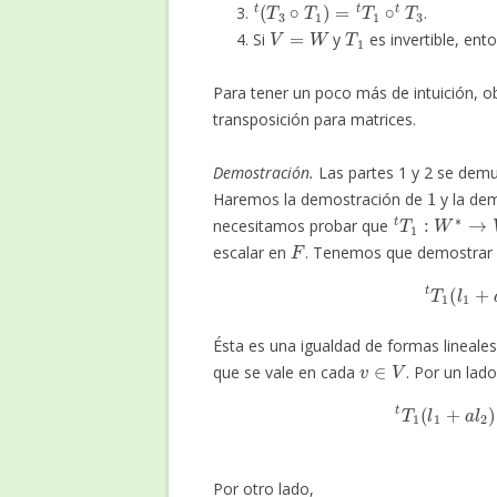
.
V
=
W
T
1
Si
y
es invertible, en
Para tener un poco más de intuición, 
transposición para matrices.
Demostración.
Las partes 1 y 2 se demu
1
Haremos la demostración de
y la de
t
T
1
:
W
∗
→
V
necesitamos probar que
F
escalar en
. Tenemos que demostrar
t
T
1
(
l
1
Ésta es una igualdad de formas lineale
v
∈
V
que se vale en cada
. Por un lado
t
T
1
(
l
1
+
a
l
2
)
(
v
)
=
(
l
1
Por otro lado,