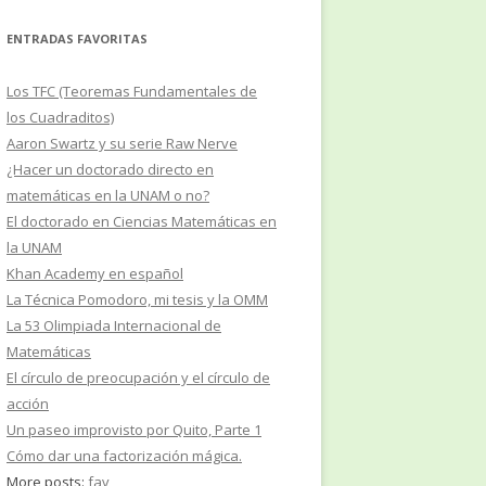
ENTRADAS FAVORITAS
Los TFC (Teoremas Fundamentales de
los Cuadraditos)
Aaron Swartz y su serie Raw Nerve
¿Hacer un doctorado directo en
matemáticas en la UNAM o no?
El doctorado en Ciencias Matemáticas en
la UNAM
Khan Academy en español
La Técnica Pomodoro, mi tesis y la OMM
La 53 Olimpiada Internacional de
Matemáticas
El círculo de preocupación y el círculo de
acción
Un paseo improvisto por Quito, Parte 1
Cómo dar una factorización mágica.
More posts:
fav