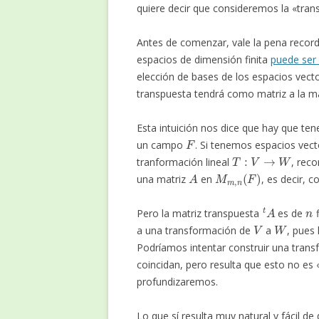
quiere decir que consideremos la «tran
Antes de comenzar, vale la pena record
espacios de dimensión finita
puede ser
elección de bases de los espacios vecto
transpuesta tendrá como matriz a la mat
Esta intuición nos dice que hay que t
F
un campo
. Si tenemos espacios vect
T
:
V
→
W
tranformación lineal
, rec
A
M
m
,
n
(
F
)
una matriz
en
, es decir, c
t
A
n
Pero la matriz transpuesta
es de
f
V
W
a una transformación de
a
, pues
Podríamos intentar construir una tran
coincidan, pero resulta que esto no es 
profundizaremos.
Lo que sí resulta muy natural y fácil d