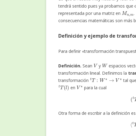
tendrá sentido pues ya probamos que
M
n
,
m
representada por una matriz en
.
consecuencias matemáticas son más bon
Definición y ejemplo de transf
Para definir «transformación transpue
V
W
Definición.
Sean
y
espacios vect
transformación lineal. Definimos la
tra
t
T
:
W
∗
→
V
∗
transformación
tal qu
t
T
(
l
)
V
∗
en
para la cual
Otra forma de escribir a la definición