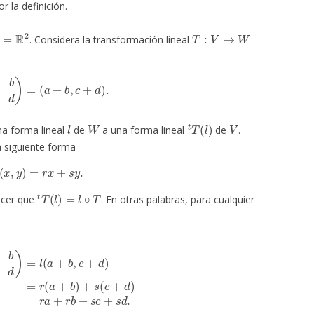
 la definición.
=
R
2
T
:
V
→
W
. Considera la transformación lineal
a
b
c
d
)
=
(
a
+
b
,
c
+
d
)
.
l
W
t
T
(
l
)
V
a forma lineal
de
a una forma lineal
de
.
a siguiente forma
l
(
x
,
y
)
=
r
x
+
s
y
.
t
T
(
l
)
=
l
∘
T
acer que
. En otras palabras, para cualquier
c
+
d
)
=
r
(
a
+
b
)
+
s
(
c
+
d
)
=
r
a
+
r
b
+
s
c
+
s
d
.