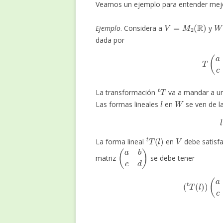
Veamos un ejemplo para entender mejor
V
=
M
2
(
R
)
W
Ejemplo
. Considera a
y
dada por
T
(
t
T
La transformación
va a mandar a un
l
W
Las formas lineales
en
se ven de l
t
T
(
l
)
V
La forma lineal
en
debe satisf
(
a
b
c
d
)
matriz
se debe tener
(
t
T
(
l
)
)
(
a
b
c
d
)
=
l
(
a
+
b
,