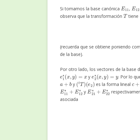
E
11
E
1
Si tomamos la base canónica
,
T
observa que la transformación
tiene 
(recuerda que se obtiene poniendo co
de la base).
Por otro lado, los vectores de la base 
e
1
∗
(
x
,
y
)
=
x
e
2
∗
(
x
,
y
)
=
y
y
. Por lo q
a
+
b
(
t
T
)
(
e
2
)
c
+
y
es la forma lineal
E
11
∗
+
E
12
∗
E
21
∗
+
E
22
∗
y
respectivamen
asociada