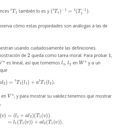
t
T
1
(
t
T
1
)
−
1
=
t
(
T
1
−
1
)
tonces
también lo es y
.
observa cómo estas propiedades son análogas a las de
estran usando cuidadosamente las definiciones.
2
1
mostración de
queda como tarea moral. Para probar
,
∗
l
1
l
2
W
∗
a
es lineal, así que tomemos
,
en
y
un
 que
+
a
l
2
)
=
t
T
1
(
l
1
)
+
a
t
T
1
(
l
2
)
.
V
∗
s en
, y para mostrar su validez tenemos que mostrar
,
+
a
l
2
)
(
T
1
(
v
)
)
=
l
1
(
T
1
(
v
)
)
+
a
l
2
(
T
1
(
v
)
)
.