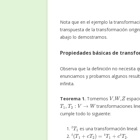
Nota que en el ejemplo la transformaci
transpuesta de la transformación origi
abajo lo demostramos.
Propiedades básicas de transf
Observa que la definición no necesita 
enunciamos y probamos algunos result
infinita.
V
W
Z
Teorema 1.
Tomemos
,
,
espaci
T
1
,
T
2
:
V
→
W
transformaciones lin
cumple todo lo siguiente:
t
T
1
es una transformación lineal.
t
(
T
1
+
c
T
2
)
=
t
T
1
+
c
t
T
2
.
t
(
T
3
∘
T
1
)
=
t
T
1
∘
t
T
3