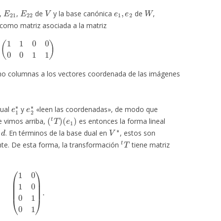
2
E
21
E
22
V
e
1
,
e
2
W
,
,
de
y la base canónica
de
,
como matriz asociada a la matriz
(
1
1
0
0
0
0
1
1
)
mo columnas a los vectores coordenada de las imágenes
e
1
∗
e
2
∗
dual
y
«leen las coordenadas», de modo que
(
t
T
)
(
e
1
)
ue vimos arriba,
es entonces la forma lineal
d
V
∗
. En términos de la base dual en
, estos son
t
T
te. De esta forma, la transformación
tiene matriz
(
1
0
1
0
0
1
0
1
)
.