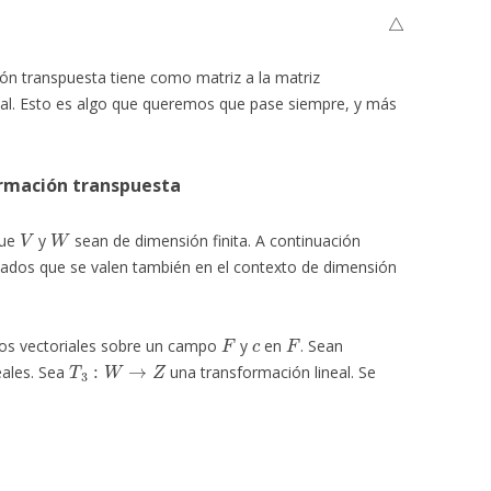
△
ón transpuesta tiene como matriz a la matriz
nal. Esto es algo que queremos que pase siempre, y más
ormación transpuesta
V
W
que
y
sean de dimensión finita. A continuación
ados que se valen también en el contexto de dimensión
F
c
F
os vectoriales sobre un campo
y
en
. Sean
T
3
:
W
→
Z
eales. Sea
una transformación lineal. Se