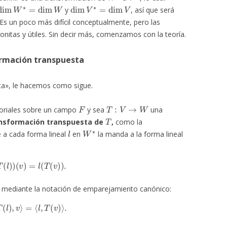
dim
W
∗
=
dim
W
dim
V
∗
=
dim
V
y
, así que será
 Es un poco más difícil conceptualmente, pero las
itas y útiles. Sin decir más, comenzamos con la teoría.
ormación transpuesta
sta», le hacemos como sigue.
F
T
:
V
→
W
oriales sobre un campo
y sea
una
T
nsformación transpuesta de
,
como la
l
W
∗
e a cada forma lineal
en
la manda a la forma lineal
(
t
T
(
l
)
)
(
v
)
=
l
(
T
(
v
)
)
.
 es mediante la notación de emparejamiento canónico:
⟨
t
T
(
l
)
,
v
⟩
=
⟨
l
,
T
(
v
)
⟩
.