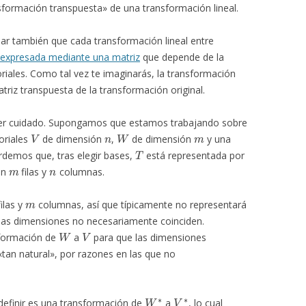
sformación transpuesta» de una transformación lineal.
ar también que cada transformación lineal entre
 expresada mediante una matriz
que depende de la
riales. Como tal vez te imaginarás, la transformación
riz transpuesta de la transformación original.
ener cuidado. Supongamos que estamos trabajando sobre
V
n
W
m
oriales
de dimensión
,
de dimensión
y una
T
ordemos que, tras elegir bases,
está representada por
m
n
on
filas y
columnas.
m
ilas y
columnas, así que típicamente no representará
 las dimensiones no necesariamente coinciden.
W
V
sformación de
a
para que las dimensiones
«tan natural», por razones en las que no
W
∗
V
∗
e definir es una transformación de
a
, lo cual