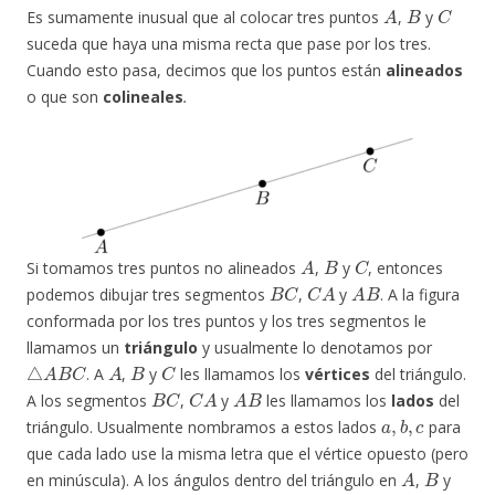
A
B
C
Es sumamente inusual que al colocar tres puntos
,
y
suceda que haya una misma recta que pase por los tres.
Cuando esto pasa, decimos que los puntos están
alineados
o que son
colineales
.
A
B
C
Si tomamos tres puntos no alineados
,
y
, entonces
B
C
C
A
A
B
podemos dibujar tres segmentos
,
y
. A la figura
conformada por los tres puntos y los tres segmentos le
llamamos un
triángulo
y usualmente lo denotamos por
△
A
B
C
A
B
C
. A
,
y
les llamamos los
vértices
del triángulo.
B
C
C
A
A
B
A los segmentos
,
y
les llamamos los
lados
del
a
,
b
,
c
triángulo. Usualmente nombramos a estos lados
para
que cada lado use la misma letra que el vértice opuesto (pero
A
B
en minúscula). A los ángulos dentro del triángulo en
,
y
C
α
,
β
,
γ