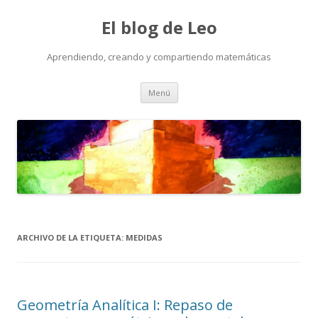
El blog de Leo
Aprendiendo, creando y compartiendo matemáticas
Saltar
Menú
al
contenido
ARCHIVO DE LA ETIQUETA:
MEDIDAS
Geometría Analítica I: Repaso de