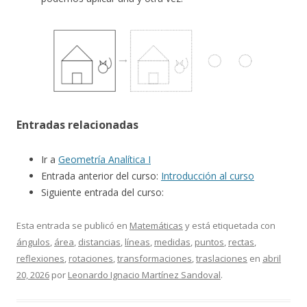
Entradas relacionadas
Ir a
Geometría Analítica I
Entrada anterior del curso:
Introducción al curso
Siguiente entrada del curso:
Esta entrada se publicó en
Matemáticas
y está etiquetada con
ángulos
,
área
,
distancias
,
líneas
,
medidas
,
puntos
,
rectas
,
reflexiones
,
rotaciones
,
transformaciones
,
traslaciones
en
abril
20, 2026
por
Leonardo Ignacio Martínez Sandoval
.