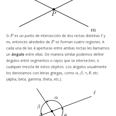
P
ℓ
Si
es un punto de intersección de dos rectas distintas
y
m
P
, entonces alrededor de
se forman cuatro regiones. A
4
cada una de las
aperturas entre ambas rectas les llamamos
un
ángulo
entre ellas. De manera similar podemos definir
ángulos entre segmentos o rayos que se intersecten, o
cualquier mezcla de estos objetos. Los ángulos usualmente
α
,
β
,
γ
,
θ
los denotamos con letras griegas, como
, etc.
(alpha, beta, gamma, theta, etc.).