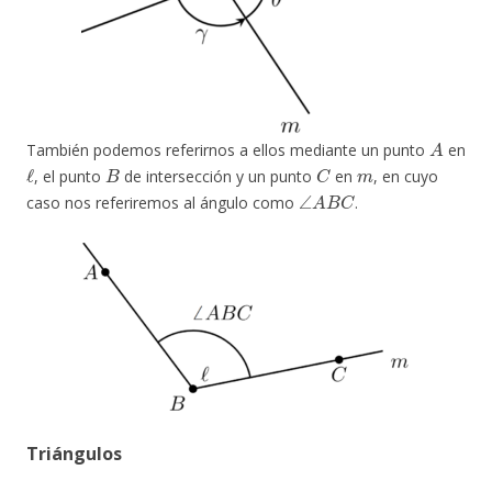
A
También podemos referirnos a ellos mediante un punto
en
ℓ
B
C
m
, el punto
de intersección y un punto
en
, en cuyo
∠
A
B
C
caso nos referiremos al ángulo como
.
Triángulos