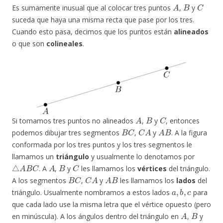
A
B
C
Es sumamente inusual que al colocar tres puntos
,
y
suceda que haya una misma recta que pase por los tres.
Cuando esto pasa, decimos que los puntos están
alineados
o que son
colineales
.
A
B
C
Si tomamos tres puntos no alineados
,
y
, entonces
B
C
C
A
A
B
podemos dibujar tres segmentos
,
y
. A la figura
conformada por los tres puntos y los tres segmentos le
llamamos un
triángulo
y usualmente lo denotamos por
△
A
B
C
A
B
C
. A
,
y
les llamamos los
vértices
del triángulo.
B
C
C
A
A
B
A los segmentos
,
y
les llamamos los
lados
del
a
,
b
,
c
triángulo. Usualmente nombramos a estos lados
para
que cada lado use la misma letra que el vértice opuesto (pero
A
B
en minúscula). A los ángulos dentro del triángulo en
,
y
C
α
,
β
,
γ