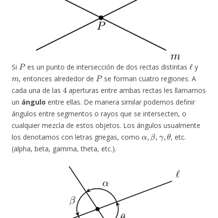
P
ℓ
Si
es un punto de intersección de dos rectas distintas
y
m
P
, entonces alrededor de
se forman cuatro regiones. A
4
cada una de las
aperturas entre ambas rectas les llamamos
un
ángulo
entre ellas. De manera similar podemos definir
ángulos entre segmentos o rayos que se intersecten, o
cualquier mezcla de estos objetos. Los ángulos usualmente
α
,
β
,
γ
,
θ
los denotamos con letras griegas, como
, etc.
(alpha, beta, gamma, theta, etc.).