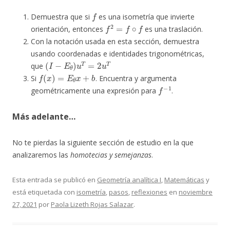
f
Demuestra que si
es una isometría que invierte
f
2
=
f
∘
f
orientación, entonces
es una traslación.
Con la notación usada en esta sección, demuestra
usando coordenadas e identidades trigonométricas,
(
I
−
E
θ
)
u
T
=
2
u
T
que
f
(
x
)
=
E
θ
x
+
b
Si
. Encuentra y argumenta
f
−
1
geométricamente una expresión para
.
Más adelante…
No te pierdas la siguiente sección de estudio en la que
analizaremos las
homotecias y semejanzas
.
Esta entrada se publicó en
Geometría analítica I
,
Matemáticas
y
está etiquetada con
isometría
,
pasos
,
reflexiones
en
noviembre
27, 2021
por
Paola Lizeth Rojas Salazar
.