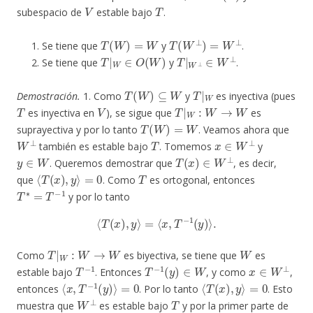
V
T
subespacio de
estable bajo
.
T
(
W
)
=
W
T
(
W
⊥
)
=
W
⊥
Se tiene que
y
.
T
|
W
∈
O
(
W
)
T
|
W
⊥
∈
W
⊥
Se tiene que
y
.
T
(
W
)
⊆
W
T
|
W
Demostración.
1. Como
y
es inyectiva (pues
T
V
T
|
W
:
W
→
W
es inyectiva en
), se sigue que
es
T
(
W
)
=
W
suprayectiva y por lo tanto
. Veamos ahora que
W
⊥
T
x
∈
W
⊥
también es estable bajo
. Tomemos
y
y
∈
W
T
(
x
)
∈
W
⊥
. Queremos demostrar que
, es decir,
⟨
T
(
x
)
,
y
⟩
=
0
T
que
. Como
es ortogonal, entonces
T
∗
=
T
−
1
y por lo tanto
⟨
T
(
x
)
,
y
⟩
=
⟨
x
,
T
−
1
(
y
)
⟩
.
T
|
W
:
W
→
W
W
Como
es biyectiva, se tiene que
es
T
−
1
T
−
1
(
y
)
∈
W
x
∈
W
⊥
estable bajo
. Entonces
, y como
,
⟨
x
,
T
−
1
(
y
)
⟩
=
0
⟨
T
(
x
)
,
y
⟩
=
0
entonces
. Por lo tanto
. Esto
W
⊥
T
muestra que
es estable bajo
y por la primer parte de