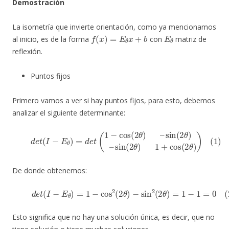
Demostración
La isometría que invierte orientación, como ya mencionamos
f
(
x
)
=
E
θ
x
+
b
E
θ
al inicio, es de la forma
con
matriz de
reflexión.
Puntos fijos
Primero vamos a ver si hay puntos fijos, para esto, debemos
analizar el siguiente determinante:
(1)
d
e
t
(
I
−
E
sin
θ
)
=
(
d
2
θ
e
t
)
1
(
1
+
−
cos
cos
(
2
(
2
θ
θ
)
)
)
–
sin
(
2
θ
)
–
De donde obtenemos:
(2)
d
e
t
(
I
−
E
θ
)
=
1
−
cos
2
(
2
θ
)
−
sin
2
(
2
θ
)
=
1
−
1
=
0
Esto significa que no hay una solución única, es decir, que no