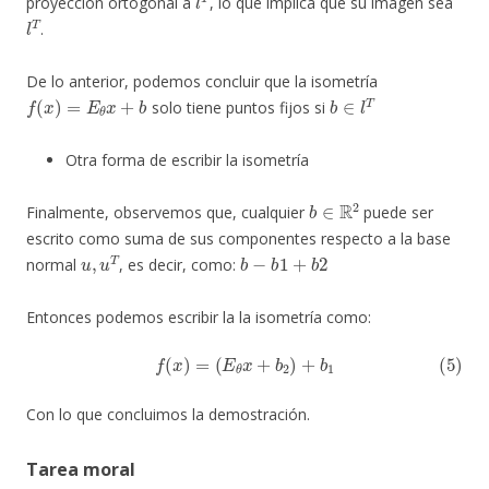
proyección ortogonal a
, lo que implica que su imagen sea
l
T
.
De lo anterior, podemos concluir que la isometría
f
(
x
)
=
E
θ
x
+
b
b
∈
l
T
solo tiene puntos fijos si
Otra forma de escribir la isometría
b
∈
R
2
Finalmente, observemos que, cualquier
puede ser
escrito como suma de sus componentes respecto a la base
u
,
u
T
b
−
b
1
+
b
2
normal
, es decir, como:
Entonces podemos escribir la la isometría como:
(5)
f
(
x
)
=
(
E
θ
x
+
b
2
)
+
b
1
Con lo que concluimos la demostración.
Tarea moral