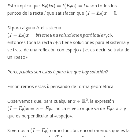
E
θ
(
t
u
)
=
t
(
E
θ
u
)
=
t
u
Esto implica que
son todos los
(
I
−
E
θ
)
x
=
0
puntos de la recta
l
que satisfacen que
.
b
Si para alguna
, el sistema
(
I
−
E
θ
)
x
=
b
t
i
e
n
e
u
n
a
s
o
l
u
c
i
ó
n
e
n
p
a
r
t
i
c
u
l
a
r
,
c$,
+
c
ó
entonces toda la recta
l
tiene soluciones para el sistema y
+
c
se trata de una reflexión con espejo
l
, es decir, se trata de
un «paso».
b
Pero,
¿cuáles son estas
para las que hay solución?
b
Encontremos estas
pensando de forma geométrica.
x
∈
R
2
Observemos que, para cualquier
, la expresión
(
I
−
E
θ
)
x
=
x
−
E
θ
x
E
θ
x
x
indica el vector que va de
a
y
que es perpendicular al «espejo».
(
I
−
E
θ
)
Si vemos a
como función, encontraremos que es la
l
T