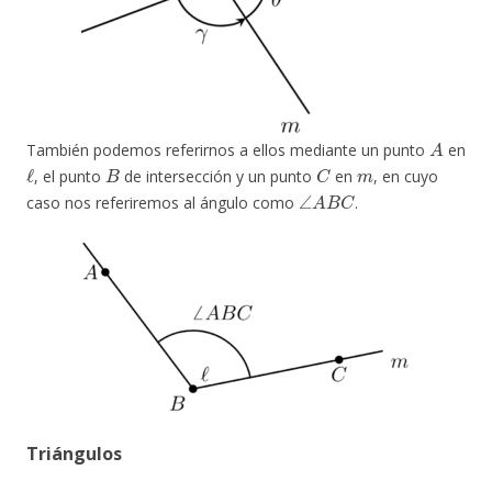
A
También podemos referirnos a ellos mediante un punto
en
ℓ
B
C
m
, el punto
de intersección y un punto
en
, en cuyo
∠
A
B
C
caso nos referiremos al ángulo como
.
Triángulos