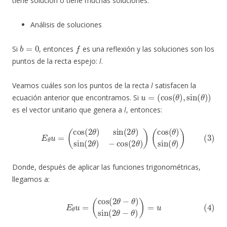
tiene solución o tiene muchas soluciones.
Análisis de soluciones
b
=
0
f
Si
, entonces
es una reflexión y las soluciones son los
puntos de la recta espejo:
l
.
Veamos cuáles son los puntos de la recta
l
satisfacen la
u
=
(
cos
(
θ
)
,
sin
(
θ
)
)
ecuación anterior que encontramos. Si
es el vector unitario que genera a
l
, entonces:
(3)
E
θ
u
=
(
cos
(
2
θ
)
sin
(
2
θ
)
sin
(
2
θ
)
−
cos
(
2
θ
)
)
(
cos
(
θ
)
sin
(
θ
)
)
Donde, después de aplicar las funciones trigonométricas,
llegamos a:
(4)
E
θ
u
=
(
cos
(
2
θ
−
θ
)
sin
(
2
θ
−
θ
)
)
=
u