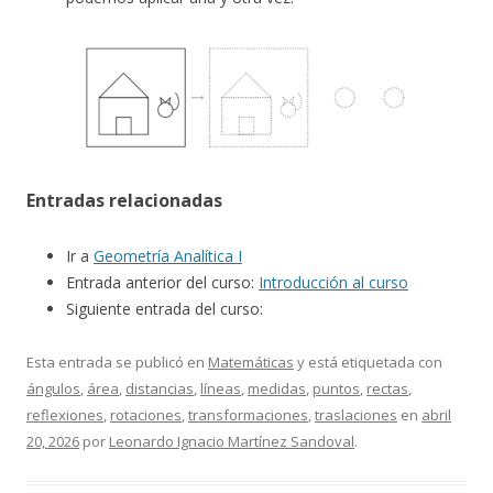
Entradas relacionadas
Ir a
Geometría Analítica I
Entrada anterior del curso:
Introducción al curso
Siguiente entrada del curso:
Esta entrada se publicó en
Matemáticas
y está etiquetada con
ángulos
,
área
,
distancias
,
líneas
,
medidas
,
puntos
,
rectas
,
reflexiones
,
rotaciones
,
transformaciones
,
traslaciones
en
abril
20, 2026
por
Leonardo Ignacio Martínez Sandoval
.