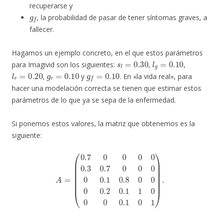
recuperarse y
g
f
, la probabilidad de pasar de tener síntomas graves, a
fallecer.
Hagamos un ejemplo concreto, en el que estos parámetros
s
l
=
0.30
l
g
=
0.10
para Imagivid son los siguientes:
,
,
l
r
=
0.20
g
r
=
0.10
g
f
=
0.10
,
y
. En «la vida real», para
hacer una modelación correcta se tienen que estimar estos
parámetros de lo que ya se sepa de la enfermedad.
Si ponemos estos valores, la matriz que obtenemos es la
siguiente:
A
=
(
0.7
0
0
0
0
0.3
0.7
0
0
0
0
0.1
0.8
0
0
0
0.2
0.1
1
0
0
0
0.1
0
1
)
.