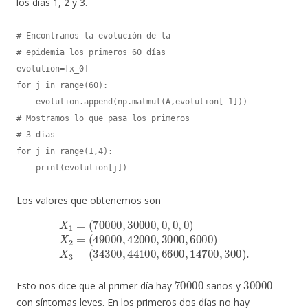
los días 1, 2 y 3.
# Encontramos la evolución de la

# epidemia los primeros 60 días

evolution=[x_0]

for j in range(60):

    evolution.append(np.matmul(A,evolution[-1]))

# Mostramos lo que pasa los primeros

# 3 días

for j in range(1,4):

    print(evolution[j])
Los valores que obtenemos son
(
34300
(
49000
X
1
=
(
70000
,
44100
,
42000
,
30000
,
6600
,
3000
,
,
14700
0
,
6000
,
0
,
0
)
X
)
,
X
300
2
3
=
=
)
.
70000
30000
Esto nos dice que al primer día hay
sanos y
con síntomas leves. En los primeros dos días no hay