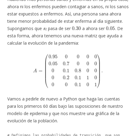
ahora ni los enfermos pueden contagiar a sanos, ni los sanos
estar expuestos a enfermos. Así, una persona sana ahora
tiene menor probabilidad de estar enferma al día siguiente.
s
l
0.30
0.05
Supongamos que
pasa de ser
a ahora ser
. De
esta forma, ahora tenemos una nueva matriz que ayuda a
calcular la evolución de la pandemia:
(
0.95
0
0
0
0
0.05
0.7
0
0
0
0
0.1
A
=
0.8
0
0
0
0.2
0.1
1
0
0
0
0.1
0
1
)
.
Vamos a pedirle de nuevo a Python que haga las cuentas
para los primeros 60 días bajo las suposiciones de nuestro
modelo de epidemia y que nos muestre una gráfica de la
evolución de la población.
# Definimos las probabilidades de transición, que son 