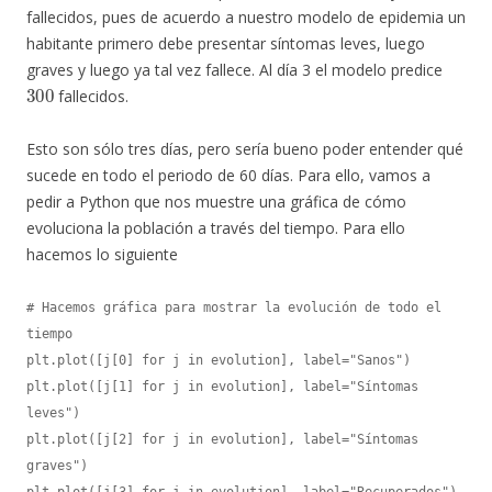
fallecidos, pues de acuerdo a nuestro modelo de epidemia un
habitante primero debe presentar síntomas leves, luego
graves y luego ya tal vez fallece. Al día 3 el modelo predice
300
fallecidos.
Esto son sólo tres días, pero sería bueno poder entender qué
sucede en todo el periodo de 60 días. Para ello, vamos a
pedir a Python que nos muestre una gráfica de cómo
evoluciona la población a través del tiempo. Para ello
hacemos lo siguiente
# Hacemos gráfica para mostrar la evolución de todo el 
tiempo

plt.plot([j[0] for j in evolution], label="Sanos")

plt.plot([j[1] for j in evolution], label="Síntomas 
leves")

plt.plot([j[2] for j in evolution], label="Síntomas 
graves")

plt.plot([j[3] for j in evolution], label="Recuperados")
