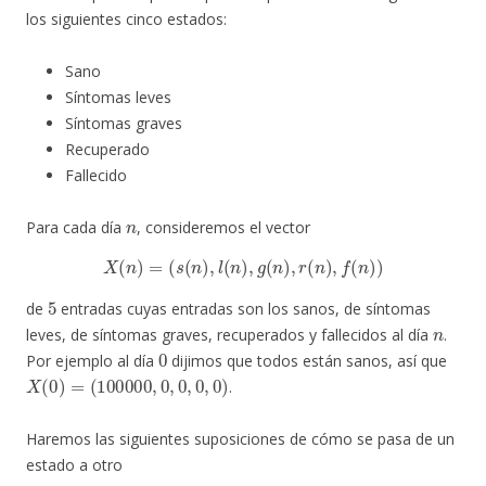
los siguientes cinco estados:
Sano
Síntomas leves
Síntomas graves
Recuperado
Fallecido
n
Para cada día
, consideremos el vector
X
(
n
)
=
(
s
(
n
)
,
l
(
n
)
,
g
(
n
)
,
r
(
n
)
,
f
(
n
)
)
5
de
entradas cuyas entradas son los sanos, de síntomas
n
leves, de síntomas graves, recuperados y fallecidos al día
.
0
Por ejemplo al día
dijimos que todos están sanos, así que
X
(
0
)
=
(
100000
,
0
,
0
,
0
,
0
)
.
Haremos las siguientes suposiciones de cómo se pasa de un
estado a otro