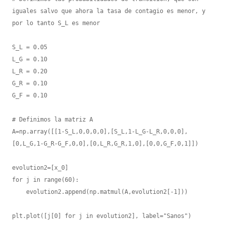
iguales salvo que ahora la tasa de contagio es menor, y 
por lo tanto S_L es menor

S_L = 0.05

L_G = 0.10

L_R = 0.20

G_R = 0.10

G_F = 0.10

# Definimos la matriz A

A=np.array([[1-S_L,0,0,0,0],[S_L,1-L_G-L_R,0,0,0],
[0,L_G,1-G_R-G_F,0,0],[0,L_R,G_R,1,0],[0,0,G_F,0,1]])

evolution2=[x_0]

for j in range(60):

    evolution2.append(np.matmul(A,evolution2[-1]))

plt.plot([j[0] for j in evolution2], label="Sanos")
