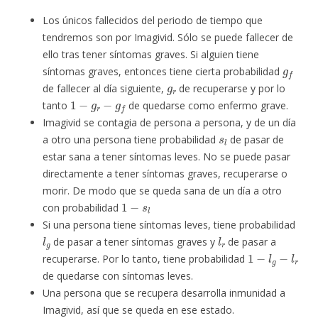
Los únicos fallecidos del periodo de tiempo que
tendremos son por Imagivid. Sólo se puede fallecer de
ello tras tener síntomas graves. Si alguien tiene
g
f
síntomas graves, entonces tiene cierta probabilidad
g
r
de fallecer al día siguiente,
de recuperarse y por lo
1
−
g
r
−
g
f
tanto
de quedarse como enfermo grave.
Imagivid se contagia de persona a persona, y de un día
s
l
a otro una persona tiene probabilidad
de pasar de
estar sana a tener síntomas leves. No se puede pasar
directamente a tener síntomas graves, recuperarse o
morir. De modo que se queda sana de un día a otro
1
−
s
l
con probabilidad
Si una persona tiene síntomas leves, tiene probabilidad
l
g
l
r
de pasar a tener síntomas graves y
de pasar a
1
−
l
g
−
l
r
recuperarse. Por lo tanto, tiene probabilidad
de quedarse con síntomas leves.
Una persona que se recupera desarrolla inmunidad a
Imagivid, así que se queda en ese estado.