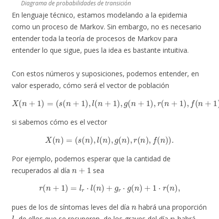
Diagrama de probabilidades de transición
En lenguaje técnico, estamos modelando a la epidemia
como un proceso de Markov. Sin embargo, no es necesario
entender toda la teoría de procesos de Markov para
entender lo que sigue, pues la idea es bastante intuitiva.
Con estos números y suposiciones, podemos entender, en
valor esperado, cómo será el vector de población
X
(
n
+
1
)
=
(
s
(
n
+
1
)
,
l
(
n
+
1
)
,
g
(
n
+
1
)
,
r
(
n
+
1
)
,
f
(
n
+
1
)
)
si sabemos cómo es el vector
X
(
n
)
=
(
s
(
n
)
,
l
(
n
)
,
g
(
n
)
,
r
(
n
)
,
f
(
n
)
)
.
Por ejemplo, podemos esperar que la cantidad de
n
+
1
recuperados al día
sea
r
(
n
+
1
)
=
l
r
⋅
l
(
n
)
+
g
r
⋅
g
(
n
)
+
1
⋅
r
(
n
)
,
n
pues de los de síntomas leves del día
habrá una proporción
l
r
n
de ellos que se recuperen, de los graves del día
habrá