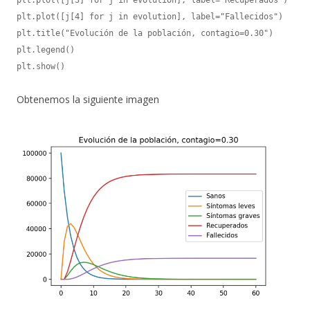
plt.plot([j[4] for j in evolution], label="Fallecidos")

plt.title("Evolución de la población, contagio=0.30")

plt.legend()

plt.show()
Obtenemos la siguiente imagen