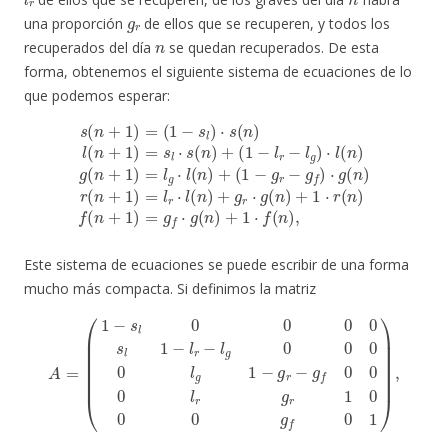
g
r
una proporción
de ellos que se recuperen, y todos los
n
recuperados del día
se quedan recuperados. De esta
forma, obtenemos el siguiente sistema de ecuaciones de lo
que podemos esperar:
(
1
−
g
r
−
g
f
)
⋅
s
g
(
(
n
(
n
1
+
)
−
r
1
(
l
)
n
r
=
−
+
(
1
l
1
g
−
)
)
=
g
s
⋅
l
l
(
l
(
r
n
)
n
⋅
⋅
)
l
s
)
+
(
g
(
n
n
1
(
)
n
)
⋅
+
l
f
+
(
g
(
n
n
1
r
+
)
⋅
)
,
g
=
1
(
l
)
n
g
=
)
⋅
s
+
l
l
(
⋅
1
n
s
⋅
)
(
r
+
n
(
n
)
+
)
f
(
n
+
1
)
=
g
f
⋅
Este sistema de ecuaciones se puede escribir de una forma
mucho más compacta. Si definimos la matriz
(
1
−
s
l
0
0
0
0
s
l
1
−
l
r
−
l
g
0
0
0
0
A
1
l
g
=
)
,
1
−
g
r
−
g
f
0
0
0
l
r
g
r
1
0
0
0
g
f
0