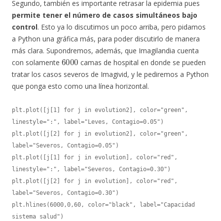
Segundo, también es importante retrasar la epidemia pues
permite tener el número de casos simultáneos bajo
control
. Esto ya lo discutimos un poco arriba, pero pidamos
a Python una gráfica más, para poder discutirlo de manera
más clara. Supondremos, además, que Imagilandia cuenta
6000
con solamente
camas de hospital en donde se pueden
tratar los casos severos de Imagivid, y le pediremos a Python
que ponga esto como una línea horizontal.
plt.plot([j[1] for j in evolution2], color="green", 
linestyle=":", label="Leves, Contagio=0.05")

plt.plot([j[2] for j in evolution2], color="green", 
label="Severos, Contagio=0.05")

plt.plot([j[1] for j in evolution], color="red", 
linestyle=":", label="Severos, Contagio=0.30")

plt.plot([j[2] for j in evolution], color="red", 
label="Severos, Contagio=0.30")

plt.hlines(6000,0,60, color="black", label="Capacidad 
sistema salud")
