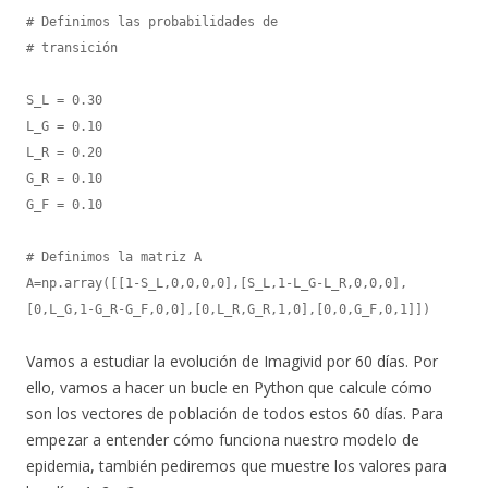
# Definimos las probabilidades de

# transición

S_L = 0.30

L_G = 0.10

L_R = 0.20

G_R = 0.10

G_F = 0.10

# Definimos la matriz A

A=np.array([[1-S_L,0,0,0,0],[S_L,1-L_G-L_R,0,0,0],
[0,L_G,1-G_R-G_F,0,0],[0,L_R,G_R,1,0],[0,0,G_F,0,1]])
Vamos a estudiar la evolución de Imagivid por 60 días. Por
ello, vamos a hacer un bucle en Python que calcule cómo
son los vectores de población de todos estos 60 días. Para
empezar a entender cómo funciona nuestro modelo de
epidemia, también pediremos que muestre los valores para