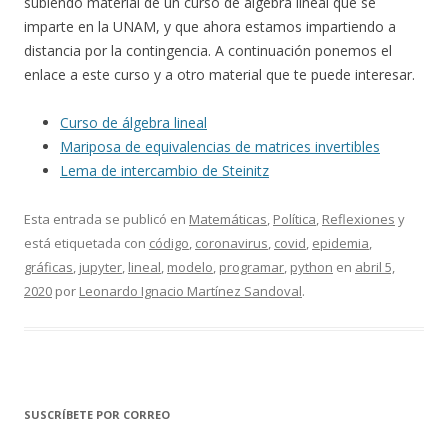
subiendo material de un curso de álgebra lineal que se
imparte en la UNAM, y que ahora estamos impartiendo a
distancia por la contingencia. A continuación ponemos el
enlace a este curso y a otro material que te puede interesar.
Curso de álgebra lineal
Mariposa de equivalencias de matrices invertibles
Lema de intercambio de Steinitz
Esta entrada se publicó en
Matemáticas
,
Política
,
Reflexiones
y
está etiquetada con
código
,
coronavirus
,
covid
,
epidemia
,
gráficas
,
jupyter
,
lineal
,
modelo
,
programar
,
python
en
abril 5,
2020
por
Leonardo Ignacio Martínez Sandoval
.
SUSCRÍBETE POR CORREO