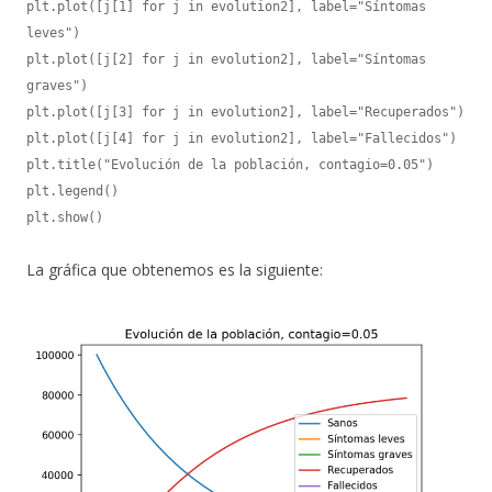
plt.plot([j[1] for j in evolution2], label="Síntomas 
leves")

plt.plot([j[2] for j in evolution2], label="Síntomas 
graves")

plt.plot([j[3] for j in evolution2], label="Recuperados")

plt.plot([j[4] for j in evolution2], label="Fallecidos")

plt.title("Evolución de la población, contagio=0.05")

plt.legend()

plt.show()
La gráfica que obtenemos es la siguiente: