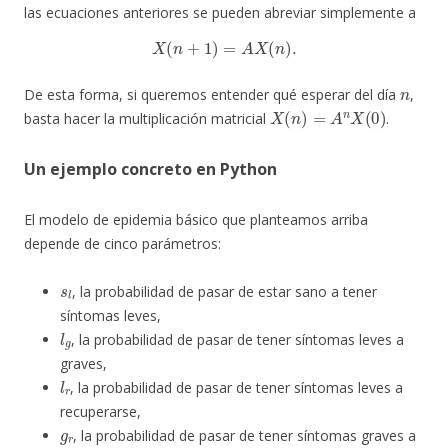
las ecuaciones anteriores se pueden abreviar simplemente a
X
(
n
+
1
)
=
A
X
(
n
)
.
n
De esta forma, si queremos entender qué esperar del día
,
X
(
n
)
=
A
n
X
(
0
)
basta hacer la multiplicación matricial
.
Un ejemplo concreto en Python
El modelo de epidemia básico que planteamos arriba
depende de cinco parámetros:
s
l
, la probabilidad de pasar de estar sano a tener
síntomas leves,
l
g
, la probabilidad de pasar de tener síntomas leves a
graves,
l
r
, la probabilidad de pasar de tener síntomas leves a
recuperarse,
g
r
, la probabilidad de pasar de tener síntomas graves a