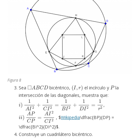
Figura 8
◻
A
B
C
D
(
I
,
r
)
P
Sea
bicéntrico,
el incírculo y
la
intersección de las diagonales, muestra que:
i
)
1
A
I
2
+
1
C
I
2
=
1
B
I
2
+
1
D
I
2
=
1
r
2
,
i
i
)
A
P
C
P
=
A
I
2
C
I
2
, $
Wikipedia
\dfrac{BP}{DP} =
\dfrac{BI^2}{DI^2}$.
Construye un cuadrilátero bicéntrico.