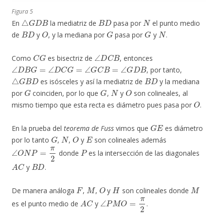
Figura 5
△
G
D
B
B
D
N
En
la mediatriz de
pasa por
el punto medio
B
D
O
G
G
N
de
y
, y la mediana por
pasa por
y
.
C
G
∠
D
C
B
Como
es bisectriz de
, entonces
∠
D
B
G
=
∠
D
C
G
=
∠
G
C
B
=
∠
G
D
B
, por tanto,
△
G
B
D
B
D
es isósceles y así la mediatriz de
y la mediana
G
G
N
O
por
coinciden, por lo que
,
y
son colineales, al
O
mismo tiempo que esta recta es diámetro pues pasa por
.
G
E
En la prueba del
teorema de Fuss
vimos que
es diámetro
G
N
O
E
por lo tanto
,
,
y
son colineales además
∠
O
N
P
=
π
2
P
donde
es la intersección de las diagonales
A
C
B
D
y
.
F
M
O
H
M
De manera análoga
,
,
y
son colineales donde
A
C
∠
P
M
O
=
π
2
es el punto medio de
y
.