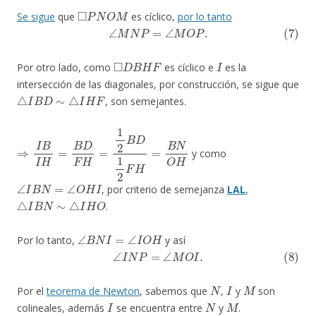
◻
P
N
O
M
Se sigue
que
es cíclico,
por lo tanto
(7)
∠
M
N
P
=
∠
M
O
P
.
◻
D
B
H
F
I
Por otro lado, como
es cíclico e
es la
intersección de las diagonales, por construcción, se sigue que
△
I
B
D
∼
△
I
H
F
, son semejantes.
⇒
I
B
I
H
=
B
D
F
H
=
1
2
B
D
1
2
F
H
=
B
N
O
H
y como
∠
I
B
N
=
∠
O
H
I
, por criterio de semejanza
LAL
,
△
I
B
N
∼
△
I
H
O
.
∠
B
N
I
=
∠
I
O
H
Por lo tanto,
y así
(8)
∠
I
N
P
=
∠
M
O
I
.
N
I
M
Por el
teorema de Newton
, sabemos que
,
y
son
I
N
M
colineales, además
se encuentra entre
y
.