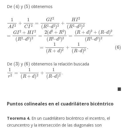
(
4
)
(
5
)
De
y
obtenemos
1
d
A
2
I
)
2
2
+
1
C
I
2
=
G
I
2
(
R
2
–
d
2
)
2
+
H
I
2
(
R
2
–
=
(
R
G
–
I
d
2
)
+
2
H
(
R
I
2
2
(
–
R
d
2
2
–
)
d
2
2
)
2
=
2
(
d
2
+
R
2
)
(
R
2
–
d
2
)
2
=
(
R
+
d
)
2
+
(6)
=
1
(
R
+
d
)
2
+
1
(
R
–
d
)
2
.
(
3
)
(
6
)
De
y
obtenemos la relación buscada
1
r
2
=
1
(
R
+
d
)
2
+
1
(
R
–
d
)
2
.
◼
Puntos colineales en el cuadrilátero bicéntrico
Teorema 4.
En un cuadrilátero bicéntrico el incentro, el
circuncentro y la intersección de las diagonales son