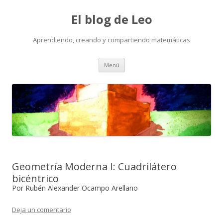
El blog de Leo
Aprendiendo, creando y compartiendo matemáticas
Saltar
Menú
al
contenido
Geometría Moderna I: Cuadrilátero
bicéntrico
Por Rubén Alexander Ocampo Arellano
Deja un comentario