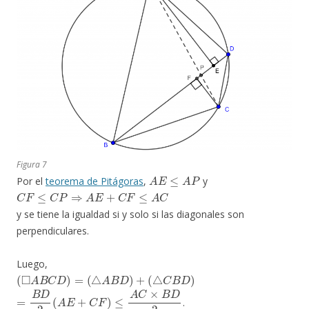
Figura 7
A
E
≤
A
P
Por el
teorema de Pitágoras
,
y
C
F
≤
C
P
⇒
A
E
+
C
F
≤
A
C
y se tiene la igualdad si y solo si las diagonales son
perpendiculares.
Luego,
(
◻
A
B
C
D
)
=
(
△
A
B
D
)
+
(
△
C
B
D
)
=
B
D
2
(
A
E
+
C
F
)
≤
A
C
×
B
D
2
.