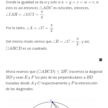
Donde la igualdad se da si y solo si
, si
△
A
D
C
esto es así entonces
es isósceles, entonces,
∠
I
A
H
=
∠
G
C
I
=
π
4
.
∠
A
=
∠
C
=
π
2
Por lo tanto,
.
∠
B
=
∠
C
=
π
2
Del mismo modo vemos que
, y así,
◻
A
B
C
D
es un cuadrado.
◼
(
◻
A
B
C
D
)
≤
2
R
2
Ahora veamos que
, tracemos la diagonal
B
D
E
F
B
D
y sean
y
los pies de las perpendiculares a
A
C
P
trazadas desde
y
respectivamente y
la intersección
de las diagonales.