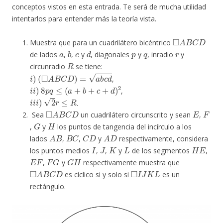
conceptos vistos en esta entrada. Te será de mucha utilidad
intentarlos para entender más la teoría vista.
◻
A
B
C
D
Muestra que para un cuadrilátero bicéntrico
a
b
c
d
p
q
r
de lados
,
,
y
, diagonales
y
, inradio
y
R
circunradio
se tiene:
i
)
(
◻
A
B
C
D
)
=
a
b
c
d
,
i
i
)
8
p
q
≤
(
a
+
b
+
c
+
d
)
2
,
i
i
i
)
2
r
≤
R
.
◻
A
B
C
D
E
F
Sea
un cuadrilátero circunscrito y sean
,
G
H
,
y
los puntos de tangencia del incírculo a los
A
B
B
C
C
D
A
D
lados
,
,
y
respectivamente, considera
I
J
K
L
H
E
los puntos medios
,
,
y
de los segmentos
,
E
F
F
G
G
H
,
y
respectivamente muestra que
◻
A
B
C
D
◻
I
J
K
L
es cíclico si y solo si
es un
rectángulo.