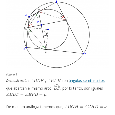
Figura 1
∠
B
E
F
∠
E
F
B
Demostración.
y
son
ángulos semiinscritos
E
F
⌢
que abarcan el mismo arco,
, por lo tanto, son iguales
∠
B
E
F
=
∠
E
F
B
=
μ
.
∠
D
G
H
=
∠
G
H
D
=
ν
De manera análoga tenemos que,
.