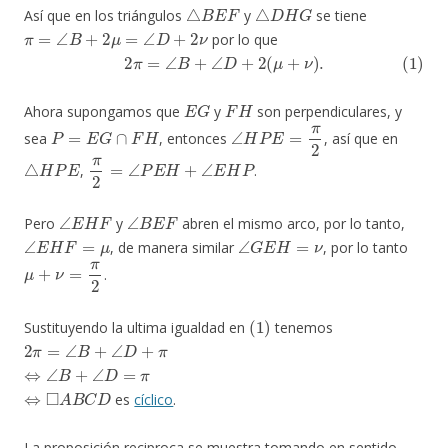
△
B
E
F
△
D
H
G
Así que en los triángulos
y
se tiene
π
=
∠
B
+
2
μ
=
∠
D
+
2
ν
por lo que
(1)
2
π
=
∠
B
+
∠
D
+
2
(
μ
+
ν
)
.
E
G
F
H
Ahora supongamos que
y
son perpendiculares, y
P
=
E
G
∩
F
H
∠
H
P
E
=
π
2
sea
, entonces
, así que en
△
H
P
E
π
2
=
∠
P
E
H
+
∠
E
H
P
,
.
∠
E
H
F
∠
B
E
F
Pero
y
abren el mismo arco, por lo tanto,
∠
E
H
F
=
μ
∠
G
E
H
=
ν
, de manera similar
, por lo tanto
μ
+
ν
=
π
2
.
(
1
)
Sustituyendo la ultima igualdad en
tenemos
2
π
=
∠
B
+
∠
D
+
π
⇔
∠
B
+
∠
D
=
π
⇔
◻
A
B
C
D
es
cíclico
.
La proposición reciproca se muestra tomando en sentido