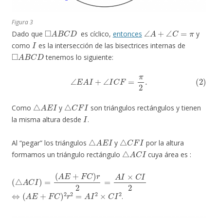
Figura 3
◻
A
B
C
D
∠
A
+
∠
C
=
π
Dado que
es cíclico,
entonces
y
I
como
es la intersección de las bisectrices internas de
◻
A
B
C
D
tenemos lo siguiente:
(2)
∠
E
A
I
+
∠
I
C
F
=
π
2
.
△
A
E
I
△
C
F
I
Como
y
son triángulos rectángulos y tienen
I
la misma altura desde
.
△
A
E
I
△
C
F
I
Al “pegar” los triángulos
y
por la altura
△
A
C
I
formamos un triángulo rectángulo
cuya área es :
(
△
A
C
I
)
=
(
A
E
+
F
C
)
r
2
=
A
I
×
C
I
2
⇔
(
A
E
+
F
C
)
2
r
2
=
A
I
2
×
C
I
2
.