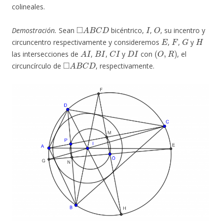
colineales.
◻
A
B
C
D
I
O
Demostración.
Sean
bicéntrico,
,
, su incentro y
E
F
G
H
circuncentro respectivamente y consideremos
,
,
y
A
I
B
I
C
I
D
I
(
O
,
R
)
las intersecciones de
,
,
y
con
, el
◻
A
B
C
D
circuncírculo de
, respectivamente.