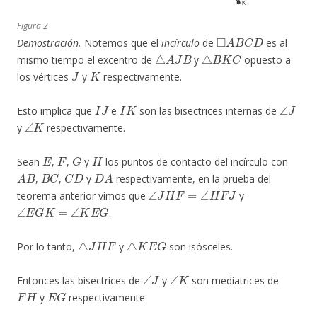
Figura 2
◻
A
B
C
D
Demostración.
Notemos que el
incírculo
de
es al
△
A
J
B
△
B
K
C
mismo tiempo el excentro de
y
opuesto a
J
K
los vértices
y
respectivamente.
I
J
I
K
∠
J
Esto implica que
e
son las bisectrices internas de
∠
K
y
respectivamente.
E
F
G
H
Sean
,
,
y
los puntos de contacto del incírculo con
A
B
B
C
C
D
D
A
,
,
y
respectivamente, en la prueba del
∠
J
H
F
=
∠
H
F
J
teorema anterior vimos que
y
∠
E
G
K
=
∠
K
E
G
.
△
J
H
F
△
K
E
G
Por lo tanto,
y
son isósceles.
∠
J
∠
K
Entonces las bisectrices de
y
son mediatrices de
F
H
E
G
y
respectivamente.