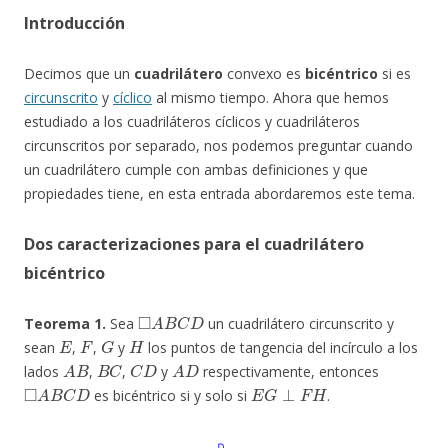
Introducción
Decimos que un
cuadrilátero
convexo es
bicéntrico
si es
circunscrito
y
cíclico
al mismo tiempo. Ahora que hemos
estudiado a los cuadriláteros cíclicos y cuadriláteros
circunscritos por separado, nos podemos preguntar cuando
un cuadrilátero cumple con ambas definiciones y que
propiedades tiene, en esta entrada abordaremos este tema.
Dos caracterizaciones para el cuadrilátero
bicéntrico
◻
A
B
C
D
Teorema 1.
Sea
un cuadrilátero circunscrito y
E
F
G
H
sean
,
,
y
los puntos de tangencia del incírculo a los
A
B
B
C
C
D
A
D
lados
,
,
y
respectivamente, entonces
◻
A
B
C
D
E
G
⊥
F
H
es bicéntrico si y solo si
.