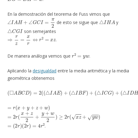
En la demostración del teorema de Fuss vimos que
∠
I
A
H
+
∠
G
C
I
=
π
2
△
I
H
A
de esto se sigue que
y
△
C
G
I
son semejantes
⇒
r
z
=
x
r
⇔
r
2
=
x
z
.
r
2
=
y
w
De manera análoga vemos que
.
Aplicando la
desigualdad
entre la media aritmética y la media
geométrica obtenemos
(
(
(
◻
△
△
I
I
A
B
D
B
F
H
C
)
+
)
D
)
(
)
△
=
I
2
C
(
G
(
△
)
+
I
A
E
)
+
=
r
(
x
+
y
+
z
+
w
)
=
2
r
(
x
+
z
2
+
y
+
w
2
)
≥
2
r
(
x
z
+
y
w
)
=
(
2
r
)
(
2
r
)
=
4
r
2
.
x
=
y
=
z
=
w
=
r