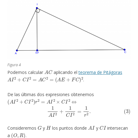
Figura 4
A
C
Podemos calcular
aplicando el
teorema de Pitágoras
A
I
2
+
C
I
2
=
A
C
2
=
(
A
E
+
F
C
)
2
.
De las últimas dos expresiones obtenemos
(
A
I
2
+
C
I
2
)
r
2
=
A
I
2
×
C
I
2
⇔
(3)
1
A
I
2
+
1
C
I
2
=
1
r
2
.
G
H
A
I
C
I
Consideremos
y
los puntos donde
y
intersecan
(
O
,
R
)
a
.