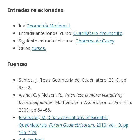
Entradas relacionadas
Ir a
Geometría Moderna I
.
Entrada anterior del curso:
Cuadrilátero circunscrito
.
Siguiente entrada del curso:
Teorema de Casey
.
Otros
cursos.
Fuentes
Santos, J., Tesis Geometría del Cuadrilátero. 2010, pp
38-42.
Alsina, C. y Nelsen, R.,
When less is more: visualizing
basic inequalities
. Mathematical Association of America.
2009, pp 64–66.
Josefsson, M., Characterizations of Bicentric
Quadrilaterals.
Forum Geometricorum
. 2010, vol 10, pp
165–173.
Cut the Kno
t