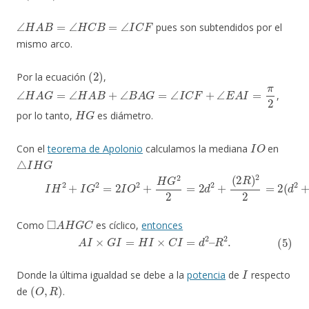
∠
H
A
B
=
∠
H
C
B
=
∠
I
C
F
pues son subtendidos por el
mismo arco.
(
2
)
Por la ecuación
,
∠
H
A
G
=
∠
H
A
B
+
∠
B
A
G
=
∠
I
C
F
+
∠
E
A
I
=
π
2
,
H
G
por lo tanto,
es diámetro.
I
O
Con el
teorema de Apolonio
calculamos la mediana
en
△
I
H
G
(4)
I
H
2
+
I
G
2
=
2
I
O
2
+
H
G
2
2
=
2
d
2
+
(
2
R
)
2
2
=
2
(
d
2
+
R
2
)
.
◻
A
H
G
C
Como
es cíclico,
entonces
(5)
A
I
×
G
I
=
H
I
×
C
I
=
d
2
–
R
2
.
I
Donde la última igualdad se debe a la
potencia
de
respecto
(
O
,
R
)
de
.