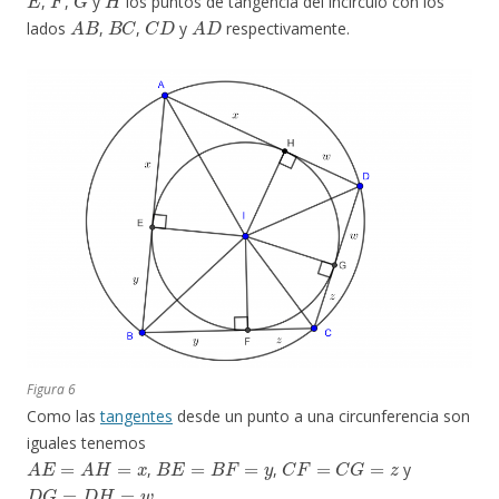
,
,
y
los puntos de tangencia del incírculo con los
A
B
B
C
C
D
A
D
lados
,
,
y
respectivamente.
Figura 6
Como las
tangentes
desde un punto a una circunferencia son
iguales tenemos
A
E
=
A
H
=
x
B
E
=
B
F
=
y
C
F
=
C
G
=
z
,
,
y
D
G
=
D
H
=
w
.