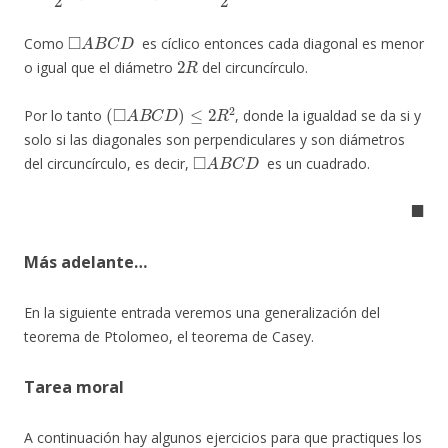
◻
A
B
C
D
Como
es cíclico entonces cada diagonal es menor
2
R
o igual que el diámetro
del circuncírculo.
(
◻
A
B
C
D
)
≤
2
R
2
Por lo tanto
, donde la igualdad se da si y
solo si las diagonales son perpendiculares y son diámetros
◻
A
B
C
D
del circuncírculo, es decir,
es un cuadrado.
◼
Más adelante…
En la siguiente entrada veremos una generalización del
teorema de Ptolomeo, el teorema de Casey.
Tarea moral
A continuación hay algunos ejercicios para que practiques los