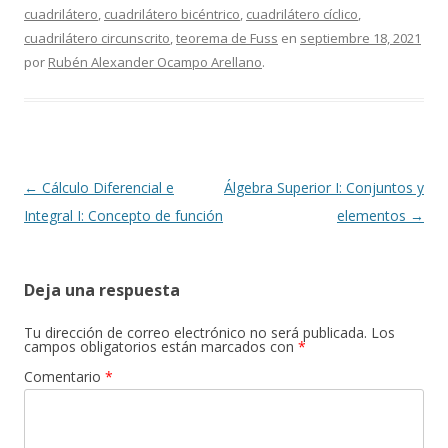
cuadrilátero
,
cuadrilátero bicéntrico
,
cuadrilátero cíclico
,
cuadrilátero circunscrito
,
teorema de Fuss
en
septiembre 18, 2021
por
Rubén Alexander Ocampo Arellano
.
Navegación
←
Cálculo Diferencial e
Álgebra Superior I: Conjuntos y
de
Integral I: Concepto de función
elementos
→
entradas
Deja una respuesta
Tu dirección de correo electrónico no será publicada.
Los
campos obligatorios están marcados con
*
Comentario
*