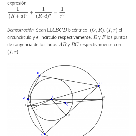
expresión:
1
(
R
+
d
)
2
+
1
(
R
–
d
)
2
=
1
r
2
.
◻
A
B
C
D
(
O
,
R
)
(
I
,
r
)
Demostración.
Sean
bicéntrico,
,
el
E
F
circuncírculo y el incírculo respectivamente,
y
los puntos
A
B
B
C
de tangencia de los lados
y
respectivamente con
(
I
,
r
)
.