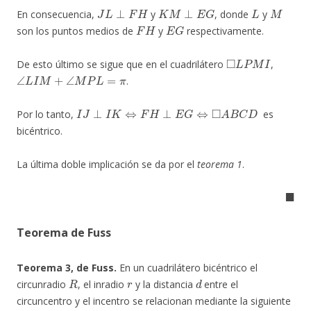
J
L
⊥
F
H
K
M
⊥
E
G
L
M
En consecuencia,
y
, donde
y
F
H
E
G
son los puntos medios de
y
respectivamente.
◻
L
P
M
I
De esto último se sigue que en el cuadrilátero
,
∠
L
I
M
+
∠
M
P
L
=
π
.
I
J
⊥
I
K
⇔
F
H
⊥
E
G
⇔
◻
A
B
C
D
Por lo tanto,
es
bicéntrico.
La última doble implicación se da por el
teorema 1
.
◼
Teorema de Fuss
Teorema 3, de Fuss.
En un cuadrilátero bicéntrico el
R
r
d
circunradio
, el inradio
y la distancia
entre el
circuncentro y el incentro se relacionan mediante la siguiente