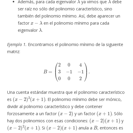
Además, para cada eigenvalor
ya vimos que
debe
ser raíz no sólo del polinomio característico, sino
también del polinomio mínimo. Así, debe aparecer un
x
−
λ
factor
en el polinomio mínimo para cada
λ
eigenvalor
.
Ejemplo 1.
Encontramos el polinomio mínimo de la siguiente
matriz:
B
=
(
2
0
4
3
−
1
−
1
0
0
2
)
.
Una cuenta estándar muestra que el polinomio característico
(
x
−
2
)
2
(
x
+
1
)
es
. El polinomio mínimo debe ser mónico,
dividir al polinomio característico y debe contener
(
x
−
2
)
(
x
+
1
)
forzosamente a un factor
y un factor
. Sólo
(
x
−
2
)
(
x
+
1
)
hay dos polinomios con esas condiciones:
y
(
x
−
2
)
2
(
x
+
1
)
(
x
−
2
)
(
x
+
1
)
B
. Si
anula a
, entonces es