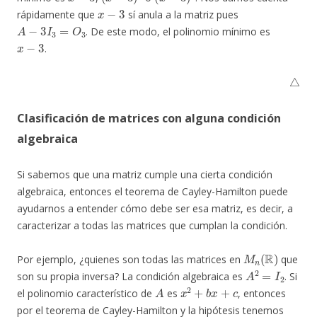
x
−
3
rápidamente que
sí anula a la matriz pues
A
−
3
I
3
=
O
3
. De este modo, el polinomio mínimo es
x
−
3
.
△
Clasificación de matrices con alguna condición
algebraica
Si sabemos que una matriz cumple una cierta condición
algebraica, entonces el teorema de Cayley-Hamilton puede
ayudarnos a entender cómo debe ser esa matriz, es decir, a
caracterizar a todas las matrices que cumplan la condición.
M
n
(
R
)
Por ejemplo, ¿quienes son todas las matrices en
que
A
2
=
I
2
son su propia inversa? La condición algebraica es
. Si
A
x
2
+
b
x
+
c
el polinomio característico de
es
, entonces
por el teorema de Cayley-Hamilton y la hipótesis tenemos