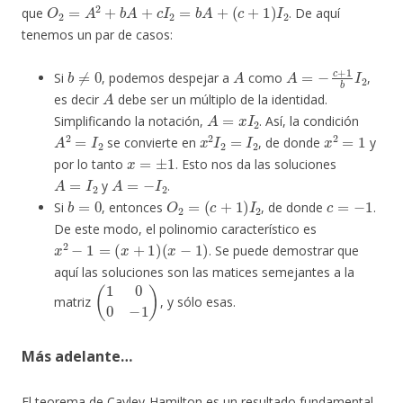
O
2
=
A
2
+
b
A
+
c
I
2
=
b
A
+
(
c
+
1
)
I
2
que
. De aquí
tenemos un par de casos:
b
≠
0
A
A
=
−
c
+
1
b
I
2
Si
, podemos despejar a
como
,
A
es decir
debe ser un múltiplo de la identidad.
A
=
x
I
2
Simplificando la notación,
. Así, la condición
A
2
=
I
2
x
2
I
2
=
I
2
x
2
=
1
se convierte en
, de donde
y
x
=
±
1
por lo tanto
. Esto nos da las soluciones
A
=
I
2
A
=
−
I
2
y
.
b
=
0
O
2
=
(
c
+
1
)
I
2
c
=
−
1
Si
, entonces
, de donde
.
De este modo, el polinomio característico es
x
2
−
1
=
(
x
+
1
)
(
x
−
1
)
. Se puede demostrar que
aquí las soluciones son las matices semejantes a la
(
1
0
0
−
1
)
matriz
, y sólo esas.
Más adelante…
El teorema de Cayley-Hamilton es un resultado fundamental