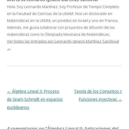
Hola. Soy Leonardo Martínez. Soy Profesor de Tiempo Completo
en la Facultad de Ciencias de la UNAM. Hice un doctorado en
Matemáticas en la UNAM, un postdoc en Israel y uno en Francia.
Además, me gusta colaborar con proyectos de difusión de las
matemáticas como la Olimpiada Mexicana de Matemáticas.
Ver todas las entradas por Leonardo Ignacio Martínez Sandoval
→
Navegación
←
Álgebra Lineal II: Proceso
Teoría de los Conjuntos I:
de
de Gram-Schmidt en espacios
Funciones inyectivas
→
entradas
euclideanos
4 comentarios en “
Álgebra Lineal II: Aplicaciones del