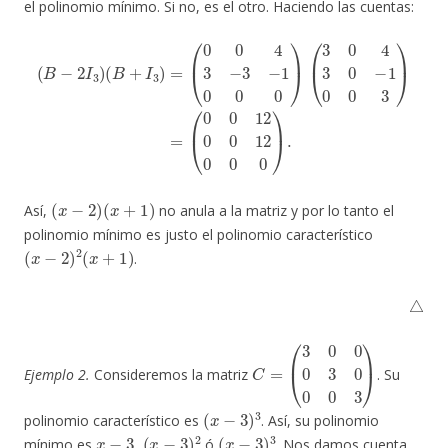
el polinomio mínimo. Si no, es el otro. Haciendo las cuentas:
(
B
−
2
I
3
)
(
B
+
I
3
)
=
(
(
0
0
0
0
4
12
3
−
0
3
0
−
12
1
0
0
0
0
0
0
)
)
(
.
3
0
4
3
0
−
1
0
0
3
)
=
(
x
−
2
)
(
x
+
1
)
Así,
no anula a la matriz y por lo tanto el
polinomio mínimo es justo el polinomio característico
(
x
−
2
)
2
(
x
+
1
)
.
△
C
=
(
3
0
0
0
3
0
0
0
3
)
Ejemplo 2.
Consideremos la matriz
. Su
(
x
−
3
)
3
polinomio característico es
. Así, su polinomio
x
−
3
(
x
−
3
)
2
(
x
−
3
)
3
mínimo es
,
ó
. Nos damos cuenta