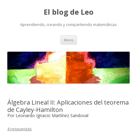
El blog de Leo
Aprendiendo, creando y compartiendo matemáticas
Saltar
Menú
al
contenido
Álgebra Lineal II: Aplicaciones del teorema
de Cayley-Hamilton
Por Leonardo Ignacio Martínez Sandoval
4 respuestas