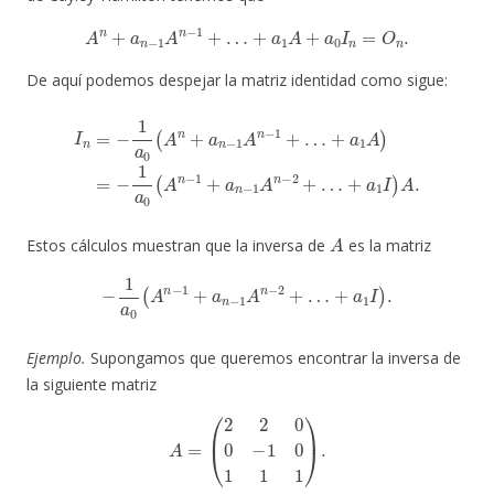
A
n
+
a
n
−
1
A
n
−
1
+
…
+
a
1
A
+
a
0
I
n
=
O
n
.
De aquí podemos despejar la matriz identidad como sigue:
+
a
1
A
)
=
I
−
n
1
=
a
−
0
1
(
a
A
0
n
(
−
A
1
n
+
+
a
a
n
n
−
−
1
1
A
A
n
n
−
−
2
1
+
+
…
…
+
a
1
I
)
A
.
A
Estos cálculos muestran que la inversa de
es la matriz
−
1
a
0
(
A
n
−
1
+
a
n
−
1
A
n
−
2
+
…
+
a
1
I
)
.
Ejemplo.
Supongamos que queremos encontrar la inversa de
la siguiente matriz
A
=
(
2
2
0
0
−
1
0
1
1
1
)
.