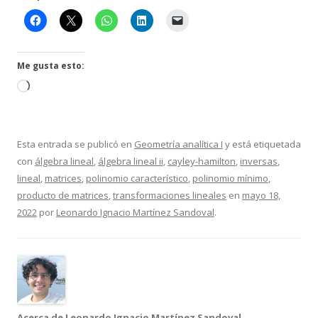
Me gusta esto:
Cargando...
Esta entrada se publicó en
Geometría analítica I
y está etiquetada
con
álgebra lineal
,
álgebra lineal ii
,
cayley-hamilton
,
inversas
,
lineal
,
matrices
,
polinomio característico
,
polinomio mínimo
,
producto de matrices
,
transformaciones lineales
en
mayo 18,
2022
por
Leonardo Ignacio Martínez Sandoval
.
Acerca de Leonardo Ignacio Martínez Sandoval