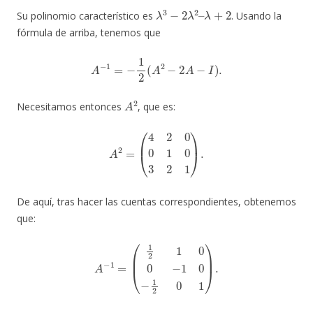
λ
3
−
2
λ
2
–
λ
+
2
Su polinomio característico es
. Usando la
fórmula de arriba, tenemos que
A
−
1
=
−
1
2
(
A
2
−
2
A
−
I
)
.
A
2
Necesitamos entonces
, que es:
A
2
=
(
4
2
0
0
1
0
3
2
1
)
.
De aquí, tras hacer las cuentas correspondientes, obtenemos
que:
A
−
1
=
(
1
2
1
0
0
−
1
0
−
1
2
0
1
)
.
A