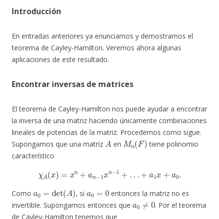
Introducción
En entradas anteriores ya enunciamos y demostramos el
teorema de Cayley-Hamilton. Veremos ahora algunas
aplicaciones de este resultado.
Encontrar inversas de matrices
El teorema de Cayley-Hamilton nos puede ayudar a encontrar
la inversa de una matriz haciendo únicamente combinaciones
lineales de potencias de la matriz. Procedemos como sigue.
A
M
n
(
F
)
Supongamos que una matriz
en
tiene polinomio
característico
χ
A
(
x
)
=
x
n
+
a
n
−
1
x
n
−
1
+
…
+
a
1
x
+
a
0
.
a
0
=
det
(
A
)
a
0
=
0
Como
, si
entonces la matriz no es
a
0
≠
0
invertible. Supongamos entonces que
. Por el teorema
de Cayley-Hamilton tenemos que