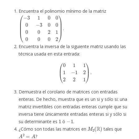
Encuentra el polinomio mínimo de la matriz
(
−
3
1
0
0
0
−
3
0
0
0
0
2
1
0
0
0
2
)
.
Encuentra la inversa de la siguiente matriz usando las
técnica usada en esta entrada:
(
0
1
1
1
−
1
2
2
2
1
)
.
Demuestra el corolario de matrices con entradas
enteras. De hecho, muestra que es un si y sólo si: una
matriz invertibles con entradas enteras cumple que su
inversa tiene únicamente entradas enteras si y sólo si
1
−
1
su determinante es
ó
.
M
2
(
R
)
¿Cómo son todas las matrices en
tales que
A
2
=
A
?