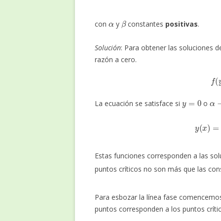
α
β
con
y
constantes
positivas
.
Solución
: Para obtener las soluciones de
razón a cero.
y
=
0
α
−
La ecuación se satisface si
o
Estas funciones corresponden a las soluc
puntos críticos no son más que las co
Para esbozar la línea fase comencemos 
puntos corresponden a los puntos críti