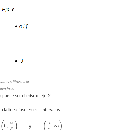
untos críticos en la
ínea fase.
Y
en puede ser el mismo eje
.
a la línea fase en tres intervalos:
∞
,
0
)
,
(
0
,
α
β
)
y
(
α
β
,
∞
)