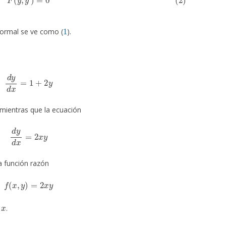
1
ormal se ve como (
).
d
y
d
x
=
1
+
2
y
mientras que la ecuación
d
y
d
x
=
2
x
y
a función razón
f
(
x
,
y
)
=
2
x
y
x
e
.