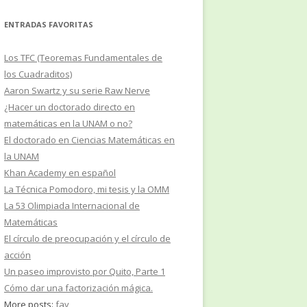
ENTRADAS FAVORITAS
Los TFC (Teoremas Fundamentales de
los Cuadraditos)
Aaron Swartz y su serie Raw Nerve
¿Hacer un doctorado directo en
matemáticas en la UNAM o no?
El doctorado en Ciencias Matemáticas en
la UNAM
Khan Academy en español
La Técnica Pomodoro, mi tesis y la OMM
La 53 Olimpiada Internacional de
Matemáticas
El círculo de preocupación y el círculo de
acción
Un paseo improvisto por Quito, Parte 1
Cómo dar una factorización mágica.
More posts:
fav