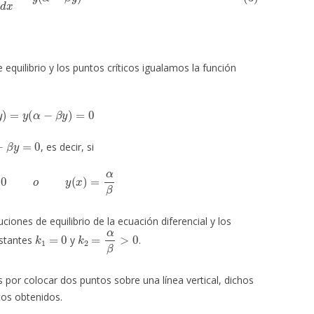
 equilibrio y los puntos críticos igualamos la función
f
(
y
)
=
y
(
α
−
β
y
)
=
0
β
y
=
0
, es decir, si
y
(
x
)
=
0
o
y
(
x
)
=
α
β
iones de equilibrio de la ecuación diferencial y los
k
1
=
0
k
2
=
α
β
>
0
nstantes
y
.
por colocar dos puntos sobre una línea vertical, dichos
cos obtenidos.