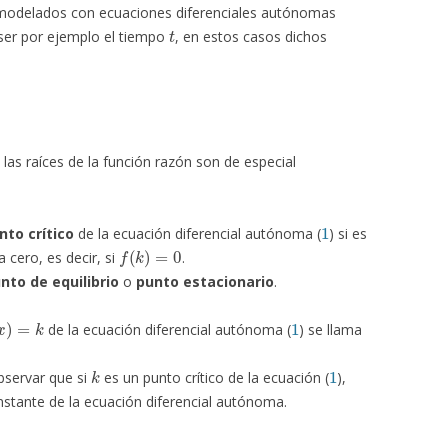
modelados con ecuaciones diferenciales autónomas
t
 ser por ejemplo el tiempo
, en estos casos dichos
) las raíces de la función razón son de especial
1
nto crítico
de la ecuación diferencial autónoma (
) si es
f
(
k
)
=
0
 cero, es decir, si
.
nto de equilibrio
o
punto estacionario
.
x
)
=
k
1
de la ecuación diferencial autónoma (
) se llama
k
1
bservar que si
es un punto crítico de la ecuación (
),
stante de la ecuación diferencial autónoma.