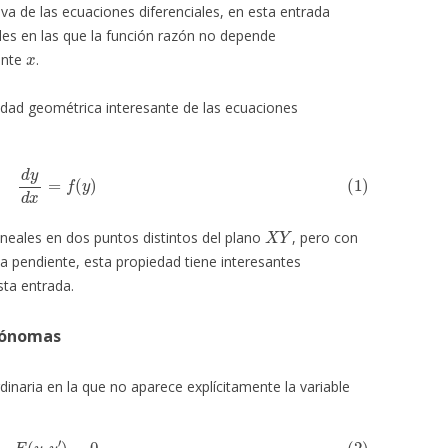
iva de las ecuaciones diferenciales, en esta entrada
les en las que la función razón no depende
x
ente
.
edad geométrica interesante de las ecuaciones
(1)
d
y
d
x
=
f
(
y
)
X
Y
ineales en dos puntos distintos del plano
, pero con
ma pendiente, esta propiedad tiene interesantes
ta entrada.
tónomas
dinaria en la que no aparece explícitamente la variable
(2)
F
(
y
,
y
′
)
=
0