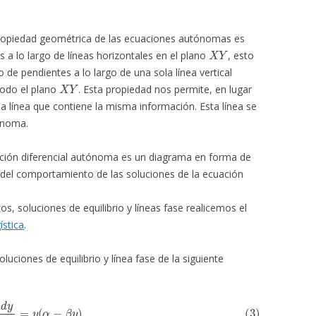
propiedad geométrica de las ecuaciones autónomas es
X
Y
s a lo largo de líneas horizontales en el plano
, esto
de pendientes a lo largo de una sola línea vertical
X
Y
todo el plano
. Esta propiedad nos permite, en lugar
la línea que contiene la misma información. Esta línea se
ónoma.
ión diferencial autónoma es un diagrama en forma de
n del comportamiento de las soluciones de la ecuación
s, soluciones de equilibrio y líneas fase realicemos el
ística
.
luciones de equilibrio y línea fase de la siguiente
3)
d
y
d
x
=
y
(
α
−
β
y
)