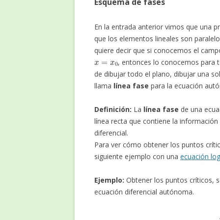
Esquema de fases
En la entrada anterior vimos que una 
que los elementos lineales son paralelo
quiere decir que si conocemos el campo 
x
=
x
0
, entonces lo conocemos para 
de dibujar todo el plano, dibujar una so
llama
línea fase
para la ecuación aut
Definición:
La
línea fase
de una ecuac
línea recta que contiene la informació
diferencial.
Para ver cómo obtener los puntos crítico
siguiente ejemplo con una
ecuación log
Ejemplo:
Obtener los puntos críticos, so
ecuación diferencial autónoma.
(