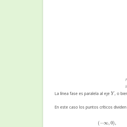
P
l
Y
La línea fase es paralela al eje
, o bi
En este caso los puntos críticos dividen 
(
−