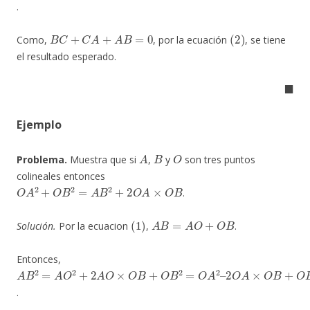
.
B
C
+
C
A
+
A
B
=
0
(
2
)
Como,
, por la ecuación
, se tiene
el resultado esperado.
◼
Ejemplo
A
B
O
Problema.
Muestra que si
,
y
son tres puntos
colineales entonces
O
A
2
+
O
B
2
=
A
B
2
+
2
O
A
×
O
B
.
(
1
)
A
B
=
A
O
+
O
B
Solución.
Por la ecuacion
,
.
Entonces,
A
2
O
B
2
A
=
×
A
O
O
B
2
+
+
O
2
B
A
2
O
×
O
B
+
O
B
2
=
O
A
2
–
.