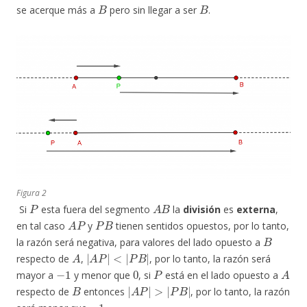
B
B
se acerque más a
pero sin llegar a ser
.
Figura 2
P
A
B
Si
esta fuera del segmento
la
división
es
externa
,
A
P
P
B
en tal caso
y
tienen sentidos opuestos, por lo tanto,
B
la razón será negativa, para valores del lado opuesto a
A
|
A
P
|
<
|
P
B
|
respecto de
,
, por lo tanto, la razón será
−
1
0
P
A
mayor a
y menor que
, si
está en el lado opuesto a
B
|
A
P
|
>
|
P
B
|
respecto de
entonces
, por lo tanto, la razón
−
1