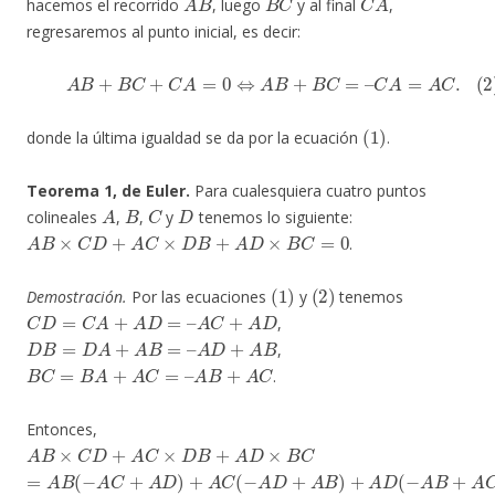
hacemos el recorrido
, luego
y al final
,
regresaremos al punto inicial, es decir:
(2)
A
B
+
B
C
+
C
A
=
0
⇔
A
B
+
B
C
=
–
C
A
=
A
C
.
(
1
)
donde la última igualdad se da por la ecuación
.
Teorema 1, de Euler.
Para cualesquiera cuatro puntos
A
B
C
D
colineales
,
,
y
tenemos lo siguiente:
A
B
×
C
D
+
A
C
×
D
B
+
A
D
×
B
C
=
0
.
(
1
)
(
2
)
Demostración.
Por las ecuaciones
y
tenemos
C
D
=
C
A
+
A
D
=
–
A
C
+
A
D
,
D
B
=
D
A
+
A
B
=
–
A
D
+
A
B
,
B
C
=
B
A
+
A
C
=
–
A
B
+
A
C
.
Entonces,
A
B
×
C
D
+
A
C
×
D
B
+
A
D
×
B
C
=
A
B
(
−
A
C
+
A
D
)
+
A
C
(
−
A
D
+
A
B
)
+
A
D
(
−
A
B
+
A
C
)