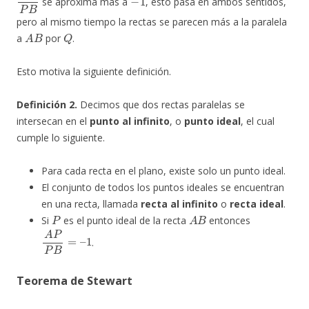
se aproxima más a
, esto pasa en ambos sentidos,
pero al mismo tiempo la rectas se parecen más a la paralela
A
B
Q
a
por
.
Esto motiva la siguiente definición.
Definición 2.
Decimos que dos rectas paralelas se
intersecan en el
punto al infinito
, o
punto ideal
, el cual
cumple lo siguiente.
Para cada recta en el plano, existe solo un punto ideal.
El conjunto de todos los puntos ideales se encuentran
en una recta, llamada
recta al infinito
o
recta ideal
.
P
A
B
Si
es el punto ideal de la recta
entonces
A
P
P
B
=
–
1
.
Teorema de Stewart
A
B
C