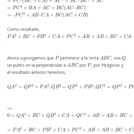
=
P
C
2
×
B
A
+
A
C
×
B
C
(
A
C
–
B
C
)
=
–
P
C
2
×
A
B
–
C
A
×
B
C
(
A
C
+
C
B
)
.
Como resultado,
P
A
2
×
B
C
+
P
B
2
×
C
A
+
P
C
2
×
A
B
+
A
B
×
B
C
×
C
A
=
0
.
P
A
B
C
Q
Ahora supongamos que
pertenece a la recta
, sea
A
B
C
P
un punto en la perpendicular a
por
, por Pitágoras y
el resultado anterior tenemos,
Q
A
2
=
Q
P
2
+
P
A
2
,
Q
B
2
=
Q
P
2
+
P
B
2
,
Q
C
2
=
Q
P
2
+
P
C
2
.
⇒
0
=
Q
A
2
×
B
C
+
Q
B
2
×
C
A
+
Q
C
2
×
A
B
+
A
B
×
B
C
×
C
A
=
P
A
2
×
B
C
+
P
B
2
×
C
A
+
P
C
2
×
A
B
+
A
B
×
B
C
×
C
A
+
Q
P
2
(
B
C
+
C
A
+