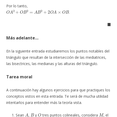
Por lo tanto,
O
A
2
+
O
B
2
=
A
B
2
+
2
O
A
×
O
B
.
◼
Más adelante…
En la siguiente entrada estudiaremos los puntos notables del
triángulo que resultan de la intersección de las mediatrices,
las bisectrices, las medianas y las alturas del triángulo.
Tarea moral
A continuación hay algunos ejercicios para que practiques los
conceptos vistos en esta entrada. Te será de mucha utilidad
intentarlos para entender más la teoría vista.
A
B
O
M
Sean
,
y
tres puntos colineales, considera
, el