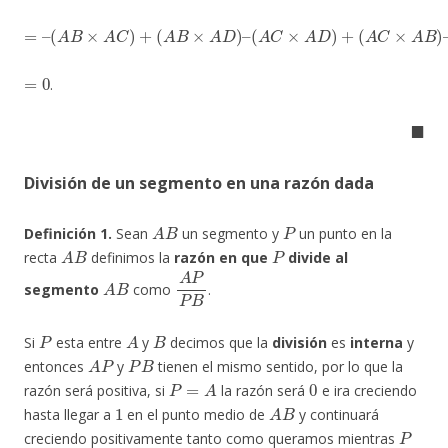
=
(
(
(
(
(
(
A
A
A
A
A
A
–
B
B
C
C
D
D
×
×
×
×
×
×
A
A
A
A
A
A
D
B
C
D
B
C
)
)
)
)
)
)
+
–
+
–
+
=
0
.
◼
División de un segmento en una razón dada
A
B
P
Definición 1.
Sean
un segmento y
un punto en la
A
B
P
recta
definimos la
razón en que
divide al
A
B
A
P
P
B
segmento
como
.
P
A
B
Si
esta entre
y
decimos que la
división
es
interna
y
A
P
P
B
entonces
y
tienen el mismo sentido, por lo que la
P
=
A
0
razón será positiva, si
la razón será
e ira creciendo
1
A
B
hasta llegar a
en el punto medio de
y continuará
P
creciendo positivamente tanto como queramos mientras