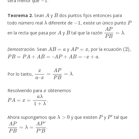
será menor que
.
A
B
Teorema 2.
Sean
y
dos puntos fijos entonces para
λ
−
1
P
todo número real
diferente de
, existe un único punto
A
B
A
P
P
B
=
λ
en la recta que pasa por
y
tal que la razón
.
A
B
=
a
A
P
=
x
(
2
)
Demostración.
Sean
y
, por la ecuación
,
P
B
=
P
A
+
A
B
=
–
A
P
+
A
B
=
–
x
+
a
.
x
a
–
x
=
A
P
P
B
=
λ
Por lo tanto,
.
x
Resolviendo para
obtenemos
P
A
=
x
=
a
λ
1
+
λ
.
λ
>
0
P
P
′
Ahora supongamos que
y que existen
y
tal que
A
P
P
B
=
λ
=
A
P
′
P
′
B
.