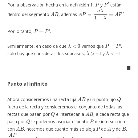
P
P
′
Por la observación hecha en la definición 1,
y
están
A
B
A
P
=
a
λ
1
+
λ
=
A
P
′
dentro del segmento
, además
.
P
=
P
′
Por lo tanto,
.
λ
<
0
P
=
P
′
Similarmente, en caso de que
vemos que
,
λ
>
–
1
λ
<
–
1
solo hay que considerar dos subcasos,
y
.
◼
Punto al infinito
A
B
Q
Ahora consideremos una recta fija
y un punto fijo
fuera de la recta y consideremos el conjunto de todas las
Q
A
B
rectas que pasan por
e intersecan a
, a cada recta que
Q
P
pasa por
le podemos asociar el punto
de intersección
A
B
P
A
B
con
, notemos que cuanto más se aleja
de
y de
,
A
P
P
B
−
1