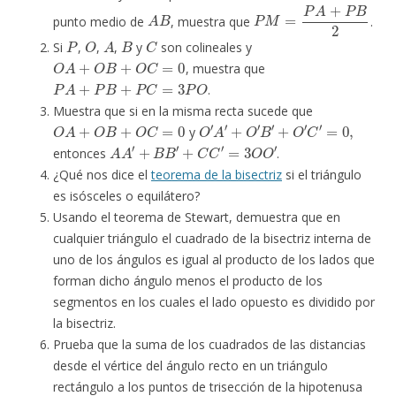
A
B
P
M
=
P
A
+
P
B
2
punto medio de
, muestra que
.
P
O
A
B
C
Si
,
,
,
y
son colineales y
O
A
+
O
B
+
O
C
=
0
, muestra que
P
A
+
P
B
+
P
C
=
3
P
O
.
Muestra que si en la misma recta sucede que
O
A
+
O
B
+
O
C
=
0
O
′
A
′
+
O
′
B
′
+
O
′
C
′
=
0
,
y
A
A
′
+
B
B
′
+
C
C
′
=
3
O
O
′
entonces
.
¿Qué nos dice el
teorema de la bisectriz
si el triángulo
es isósceles o equilátero?
Usando el teorema de Stewart, demuestra que en
cualquier triángulo el cuadrado de la bisectriz interna de
uno de los ángulos es igual al producto de los lados que
forman dicho ángulo menos el producto de los
segmentos en los cuales el lado opuesto es dividido por
la bisectriz.
Prueba que la suma de los cuadrados de las distancias
desde el vértice del ángulo recto en un triángulo
rectángulo a los puntos de trisección de la hipotenusa