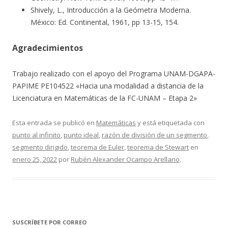
Shively, L., Introducción a la Geómetra Moderna.
México: Ed. Continental, 1961, pp 13-15, 154.
Agradecimientos
Trabajo realizado con el apoyo del Programa UNAM-DGAPA-
PAPIME PE104522 «Hacia una modalidad a distancia de la
Licenciatura en Matemáticas de la FC-UNAM – Etapa 2»
Esta entrada se publicó en
Matemáticas
y está etiquetada con
punto al infinito
,
punto ideal
,
razón de división de un segmento
,
segmento dirigido
,
teorema de Euler
,
teorema de Stewart
en
enero 25, 2022
por
Rubén Alexander Ocampo Arellano
.
SUSCRÍBETE POR CORREO