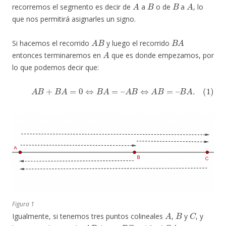
A
B
B
A
recorremos el segmento es decir de
a
o de
a
, lo
que nos permitirá asignarles un signo.
A
B
B
A
Si hacemos el recorrido
y luego el recorrido
A
entonces terminaremos en
que es donde empezamos, por
lo que podemos decir que:
(1)
A
B
+
B
A
=
0
⇔
B
A
=
–
A
B
⇔
A
B
=
–
B
A
.
Figura 1
A
B
C
Igualmente, si tenemos tres puntos colineales
,
y
, y
A
B
B
C
C
A