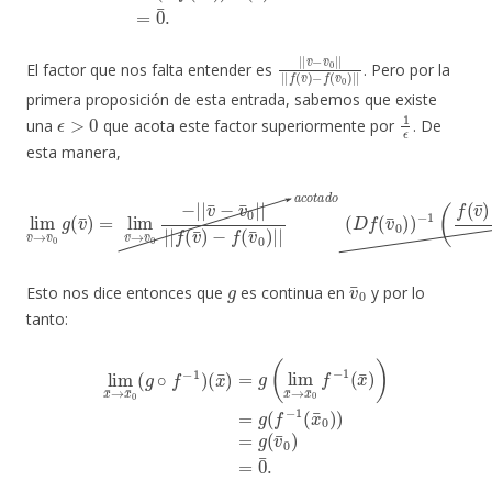
|
−
|
f
(
v
v
¯
¯
−
0
v
)
¯
|
0
|
|
|
|
|
f
(
v
¯
)
El factor que nos falta entender es
. Pero por la
primera proposición de esta entrada, sabemos que existe
ϵ
>
0
1
ϵ
una
que acota este factor superiormente por
. De
esta manera,
−
lim
f
(
v
v
¯
¯
0
→
)
|
|
v
¯
a
0
c
o
g
(
v
t
(
v
a
¯
¯
−
d
)
v
o
=
¯
(
lim
D
0
)
f
|
(
v
v
|
¯
¯
v
→
0
¯
)
−
)
v
−
v
¯
¯
1
0
0
(
−
f
|
(
|
v
|
|
¯
)
0
v
)
−
¯
=
−
f
0.
(
v
v
¯
¯
0
0
|
)
−
|
D
|
|
f
(
f
v
(
v
¯
¯
0
)
)
g
v
¯
0
Esto nos dice entonces que
es continua en
y por lo
tanto:
(
x
¯
)
=
g
(
lim
x
¯
→
x
lim
¯
0
f
x
−
¯
1
→
(
x
x
¯
¯
)
)
0
=
(
g
g
(
∘
f
−
f
−
1
1
(
x
)
¯
0
)
)
=
g
(
v
¯
0
)
=
0
¯
.