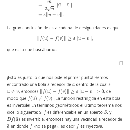
La gran conclusión de esta cadena de desigualdades es que
|
|
f
(
u
¯
)
−
f
(
v
¯
)
|
|
≥
ε
|
|
u
¯
−
v
¯
|
|
,
que es lo que buscábamos.
◻
¡Esto es justo lo que nos pide el primer punto! Hemos
a
¯
encontrado una bola alrededor de
dentro de la cual si
u
¯
≠
v
¯
|
≥
|
ε
f
|
(
|
u
u
¯
¯
)
−
−
f
v
(
¯
v
¯
|
)
|
|
>
|
0
, entonces
, de
f
(
u
¯
)
≠
f
(
v
¯
)
modo que
. ¡La función restringida en esta bola
es invertible! En términos geométricos el último teorema nos
f
S
dice lo siguiente: Si
es diferenciable en un abierto
, y
D
f
(
a
¯
)
es invertible, entonces hay una vecindad alrededor de
a
¯
f
f
en donde
«no se pega», es decir
es inyectiva.