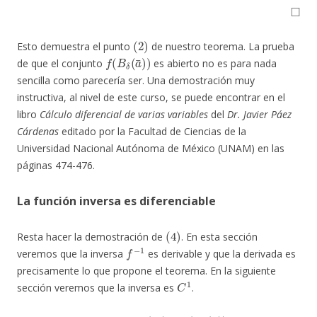
◻
(
2
)
Esto demuestra el punto
de nuestro teorema. La prueba
f
(
B
δ
(
a
¯
)
)
de que el conjunto
es abierto no es para nada
sencilla como parecería ser. Una demostración muy
instructiva, al nivel de este curso, se puede encontrar en el
libro
Cálculo diferencial de varias variables
del
Dr. Javier Páez
Cárdenas
editado por la Facultad de Ciencias de la
Universidad Nacional Autónoma de México (UNAM) en las
páginas 474-476.
La función inversa es diferenciable
(
4
)
Resta hacer la demostración de
. En esta sección
f
−
1
veremos que la inversa
es derivable y que la derivada es
precisamente lo que propone el teorema. En la siguiente
C
1
sección veremos que la inversa es
.
x
¯
0
=
f
(
v
¯
0
)
∈
f
(
B
δ
(
a
¯
)
)