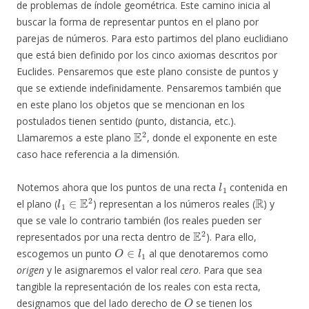
de problemas de índole geométrica. Este camino inicia al
buscar la forma de representar puntos en el plano por
parejas de números. Para esto partimos del plano euclidiano
que está bien definido por los cinco axiomas descritos por
Euclides. Pensaremos que este plano consiste de puntos y
que se extiende indefinidamente. Pensaremos también que
en este plano los objetos que se mencionan en los
postulados tienen sentido (punto, distancia, etc.).
E
2
Llamaremos a este plano
, donde el exponente en este
caso hace referencia a la dimensión.
l
1
Notemos ahora que los puntos de una recta
contenida en
l
1
∈
E
2
R
el plano (
) representan a los números reales (
) y
que se vale lo contrario también (los reales pueden ser
E
2
representados por una recta dentro de
). Para ello,
O
∈
l
1
escogemos un punto
al que denotaremos como
origen
y le asignaremos el valor real
cero
. Para que sea
tangible la representación de los reales con esta recta,
O
designamos que del lado derecho de
se tienen los