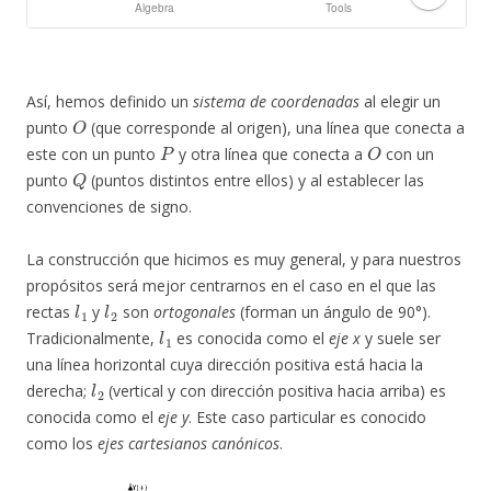
Así, hemos definido un
sistema de coordenadas
al elegir un
O
punto
(que corresponde al origen), una línea que conecta a
P
O
este con un punto
y otra línea que conecta a
con un
Q
punto
(puntos distintos entre ellos) y al establecer las
convenciones de signo.
La construcción que hicimos es muy general, y para nuestros
propósitos será mejor centrarnos en el caso en el que las
l
1
l
2
rectas
y
son
ortogonales
(forman un ángulo de 90°).
l
1
Tradicionalmente,
es conocida como el
eje x
y suele ser
una línea horizontal cuya dirección positiva está hacia la
l
2
derecha;
(vertical y con dirección positiva hacia arriba) es
conocida como el
eje y
. Este caso particular es conocido
como los
ejes cartesianos canónicos
.