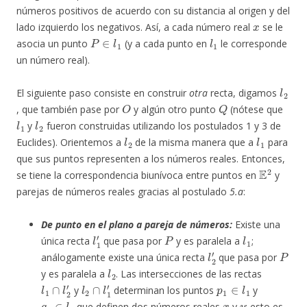
números positivos de acuerdo con su distancia al origen y del
x
lado izquierdo los negativos. Así, a cada número real
se le
P
∈
l
1
l
1
asocia un punto
(y a cada punto en
le corresponde
un número real).
l
2
El siguiente paso consiste en construir
otra
recta, digamos
O
Q
, que también pase por
y algún otro punto
(nótese que
l
1
l
2
y
fueron construidas utilizando los postulados 1 y 3 de
l
2
l
1
Euclides). Orientemos a
de la misma manera que a
para
que sus puntos representen a los números reales. Entonces,
E
2
se tiene la correspondencia biunívoca entre puntos en
y
parejas de números reales gracias al postulado
5.a
:
De punto en el plano a pareja de números:
Existe una
l
1
′
P
l
1
única recta
que pasa por
y es paralela a
;
l
2
′
P
análogamente existe una única recta
que pasa por
l
2
y es paralela a
. Las intersecciones de las rectas
l
1
∩
l
2
′
l
2
∩
l
1
′
p
1
∈
l
1
y
determinan los puntos
y
q
1
∈
l
2
x
y
que definen dos números reales
y
; esto es,