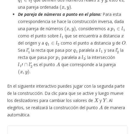
(
x
,
y
)
una pareja ordenada
.
De pareja de números a punto en el plano:
Para esta
correspondencia se hace la construcción inversa, dada
(
x
,
y
)
p
1
∈
l
1
una pareja de números
, consideremos a
l
1
x
como el punto sobre
que se encuentra a distancia
q
1
∈
l
2
y
O
del origen y a
como el punto a distancia
de
.
l
1
′
q
1
l
1
l
2
′
Sea
la recta que pasa por
paralela a
y sea
la
p
1
l
2
recta que pasa por
paralela a
; la intersección
l
1
′
∩
l
2
′
A
es el punto
que corresponde a la pareja
(
x
,
y
)
.
En el siguiente interactivo puedes jugar con la segunda parte
de la construcción. Da clic para que se active y luego mueve
X
Y
los deslizadores para cambiar los valores de
y
. Al
A
elegirlos, se realizará la construcción del punto
de manera
automática.