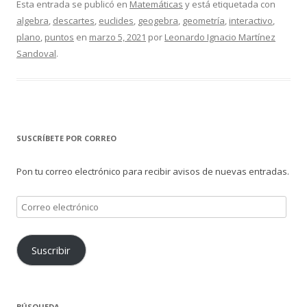
Esta entrada se publicó en
Matemáticas
y está etiquetada con
algebra
,
descartes
,
euclides
,
geogebra
,
geometría
,
interactivo
,
plano
,
puntos
en
marzo 5, 2021
por
Leonardo Ignacio Martínez
Sandoval
.
SUSCRÍBETE POR CORREO
Pon tu correo electrónico para recibir avisos de nuevas entradas.
Correo
electrónico
Suscribir
BÚSQUEDA