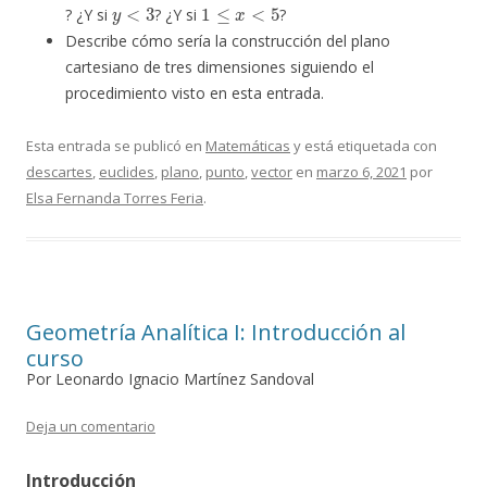
y
<
3
1
≤
x
<
5
? ¿Y si
? ¿Y si
?
Describe cómo sería la construcción del plano
cartesiano de tres dimensiones siguiendo el
procedimiento visto en esta entrada.
Esta entrada se publicó en
Matemáticas
y está etiquetada con
descartes
,
euclides
,
plano
,
punto
,
vector
en
marzo 6, 2021
por
Elsa Fernanda Torres Feria
.
Geometría Analítica I: Introducción al
curso
Por Leonardo Ignacio Martínez Sandoval
Deja un comentario
Introducción