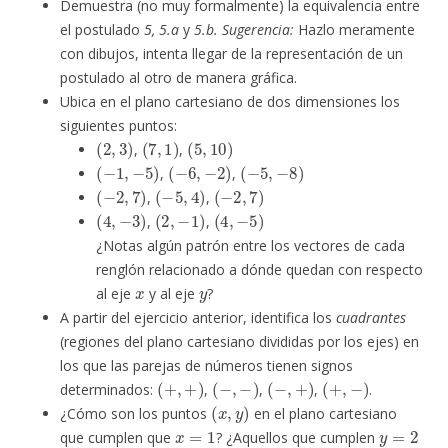
Demuestra (no muy formalmente) la equivalencia entre
el postulado
5, 5.a
y
5.b.
Sugerencia:
Hazlo meramente
con dibujos, intenta llegar de la representación de un
postulado al otro de manera gráfica.
Ubica en el plano cartesiano de dos dimensiones los
siguientes puntos:
(
2
,
3
)
(
7
,
1
)
(
5
,
10
)
,
,
(
−
1
,
−
5
)
(
−
6
,
−
2
)
(
−
5
,
−
8
)
,
,
(
−
2
,
7
)
(
−
5
,
4
)
(
−
2
,
7
)
,
,
(
4
,
−
3
)
(
2
,
−
1
)
(
4
,
−
5
)
,
,
¿Notas algún patrón entre los vectores de cada
renglón relacionado a dónde quedan con respecto
x
y
al eje
y al eje
?
A partir del ejercicio anterior, identifica los
cuadrantes
(regiones del plano cartesiano divididas por los ejes) en
los que las parejas de números tienen signos
(
+
,
+
)
(
−
,
−
)
(
−
,
+
)
(
+
,
−
)
determinados:
,
,
,
.
(
x
,
y
)
¿Cómo son los puntos
en el plano cartesiano
x
=
1
y
=
2
que cumplen que
? ¿Aquellos que cumplen