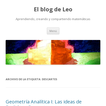
El blog de Leo
Aprendiendo, creando y compartiendo matemáticas
Saltar
Menú
al
contenido
ARCHIVO DE LA ETIQUETA:
DESCARTES
Geometría Analítica I: Las ideas de