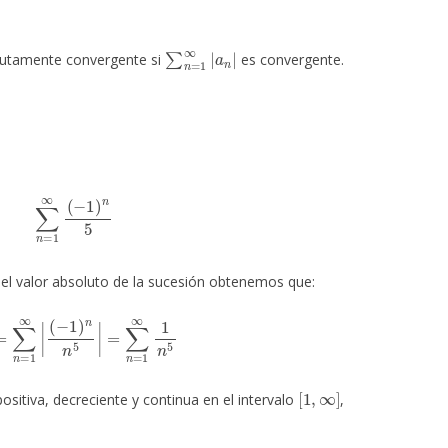
∑
n
=
1
∞
|
a
n
|
utamente convergente si
es convergente.
∑
n
=
1
∞
(
−
1
)
n
5
el valor absoluto de la sucesión obtenemos que:
∑
n
=
1
∞
|
(
−
1
)
n
n
5
|
=
∑
n
=
1
∞
1
n
5
[
1
,
∞
]
ositiva, decreciente y continua en el intervalo
,