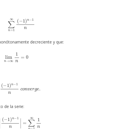
∑
n
=
1
∞
(
−
1
)
n
−
1
n
onótonamente decreciente y que:
lim
n
→
∞
1
n
=
0
∞
(
−
1
)
n
−
1
n
c
o
n
v
e
r
g
e
.
o de la serie:
|
(
−
1
)
n
−
1
n
|
=
∑
n
=
1
∞
1
n