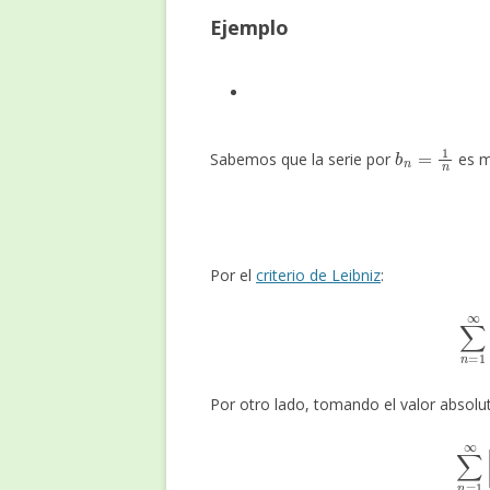
Ejemplo
b
n
=
1
n
Sabemos que la serie por
es m
Por el
criterio de Leibniz
:
∑
n
=
1
Por otro lado, tomando el valor absolut
∑
n
=
1
∞