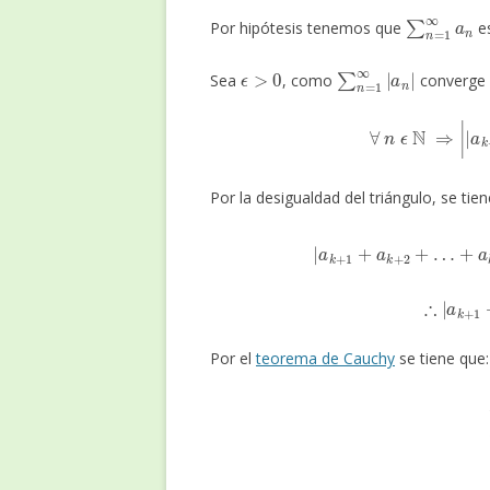
∑
n
=
1
∞
a
n
Por hipótesis tenemos que
e
ϵ
>
0
∑
n
=
1
∞
|
a
n
|
Sea
, como
converge
∀
n
ϵ
N
⇒
|
|
a
Por la desigualdad del triángulo, se tien
|
a
k
+
1
+
a
k
+
2
+
…
+
a
k
+
∴
|
a
k
Por el
teorema de Cauchy
se tiene que:
∑