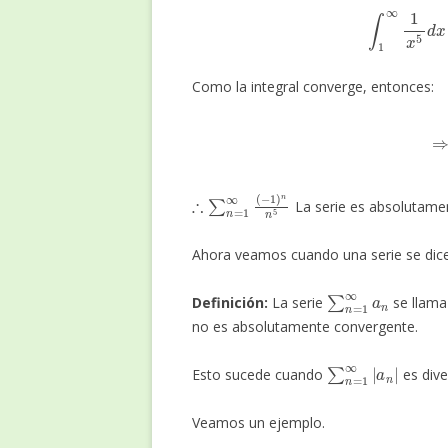
∫
1
∞
1
x
5
Como la integral converge, entonces:
⇒
∑
∴
∑
n
=
1
∞
(
−
1
)
n
n
5
La serie es absolutame
Ahora veamos cuando una serie se dic
∑
n
=
1
∞
a
n
Definición:
La serie
se llama
no es absolutamente convergente.
∑
n
=
1
∞
|
a
n
|
Esto sucede cuando
es dive
Veamos un ejemplo.