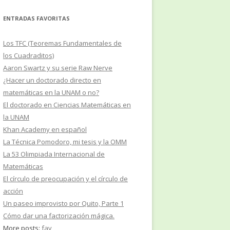
ENTRADAS FAVORITAS
Los TFC (Teoremas Fundamentales de
los Cuadraditos)
Aaron Swartz y su serie Raw Nerve
¿Hacer un doctorado directo en
matemáticas en la UNAM o no?
El doctorado en Ciencias Matemáticas en
la UNAM
Khan Academy en español
La Técnica Pomodoro, mi tesis y la OMM
La 53 Olimpiada Internacional de
Matemáticas
El círculo de preocupación y el círculo de
acción
Un paseo improvisto por Quito, Parte 1
Cómo dar una factorización mágica.
More posts:
fav