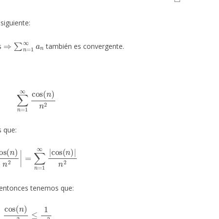
siguiente:
⇒
∑
n
=
1
∞
a
n
s
también es convergente.
∑
n
=
1
∞
cos
(
n
)
n
2
s que:
s
(
n
)
n
2
|
=
∑
n
=
1
∞
|
cos
(
n
)
|
n
2
 entonces tenemos que:
cos
(
n
)
n
2
≤
1
n
2