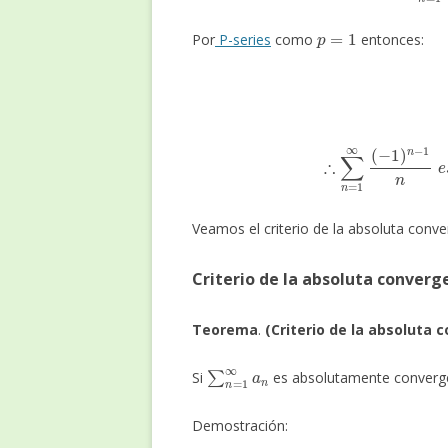
p
=
1
Por
P-series
como
entonces:
∑
∴
∑
n
=
1
∞
(
−
1
)
n
−
1
n
Veamos el criterio de la absoluta conve
Criterio de la absoluta converg
Teorema
.
(Criterio de la absoluta 
∑
n
=
1
∞
a
n
Si
es absolutamente conver
Demostración: