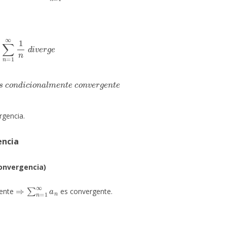
n
=
1
∞
1
n
d
i
v
e
r
g
e
e
s
c
o
n
d
i
c
i
o
n
a
l
m
e
n
t
e
c
o
n
v
e
r
g
e
n
t
e
rgencia.
encia
convergencia)
⇒
∑
n
=
1
∞
a
n
gente
es convergente.