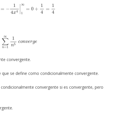
d
x
=
−
1
4
x
4
|
1
∞
=
0
+
1
4
=
1
4
n
=
1
∞
1
n
5
c
o
n
v
e
r
g
e
nte convergente.
e que se define como condicionalmente convergente.
 condicionalmente convergente si es convergente, pero
rgente.