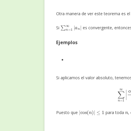
Otra manera de ver este teorema es el 
∑
n
=
1
∞
|
a
n
|
Si
es convergente, entonce
Ejemplos
Si aplicamos el valor absoluto, tenemo
∑
n
=
1
∞
|
co
|
cos
(
n
)
|
≤
1
n
Puesto que
para toda
,