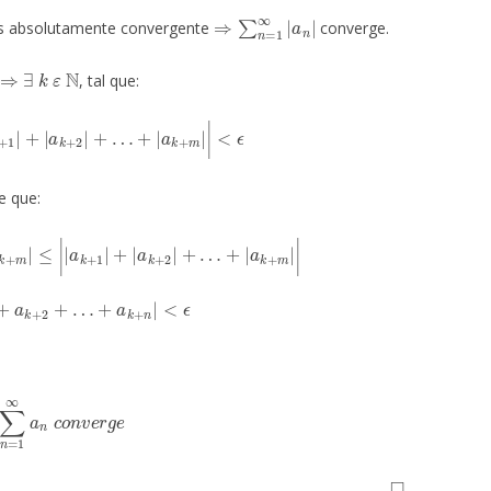
⇒
∑
n
=
1
∞
|
a
n
|
s absolutamente convergente
converge.
⇒
∃
k
ε
N
, tal que:
k
+
1
|
+
|
a
k
+
2
|
+
…
+
|
a
k
+
m
|
|
<
ϵ
e que:
m
|
≤
|
|
a
k
+
1
|
+
|
a
k
+
2
|
+
…
+
|
a
k
+
m
|
|
+
1
+
a
k
+
2
+
…
+
a
k
+
n
|
<
ϵ
n
=
1
∞
a
n
c
o
n
v
e
r
g
e
◻