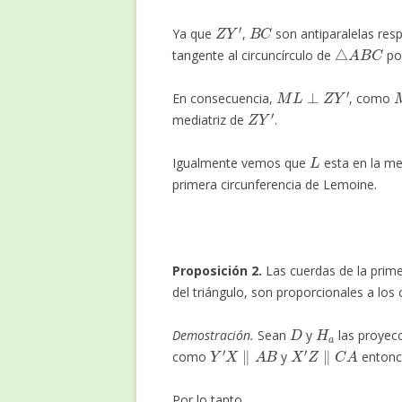
Z
Y
′
B
C
Ya que
,
son antiparalelas res
△
A
B
C
tangente al circuncírculo de
po
M
L
⊥
Z
Y
′
En consecuencia,
, como
Z
Y
′
mediatriz de
.
L
Igualmente vemos que
esta en la me
primera circunferencia de Lemoine.
Proposición 2.
Las cuerdas de la prime
del triángulo, son proporcionales a los
D
H
a
Demostración.
Sean
y
las proyec
Y
′
X
∥
A
B
X
′
Z
∥
C
A
como
y
enton
Por lo tanto,