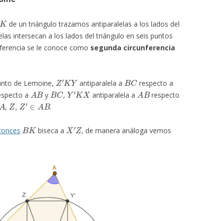
K
de un triángulo trazamos antiparalelas a los lados del
elas intersecan a los lados del triángulo en seis puntos
unferencia se le conoce como
segunda circunferencia
Z
′
K
Y
B
C
unto de Lemoine,
antiparalela a
respecto a
A
B
B
C
Y
′
K
X
A
B
especto a
y
,
antiparalela a
respecto
Z
Z
′
∈
A
B
,
,
.
B
K
X
′
Z
tonces
biseca a
, de manera análoga vemos