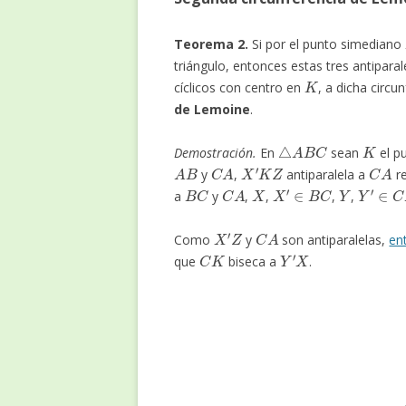
Teorema 2.
Si por el punto simediano
triángulo, entonces estas tres antiparal
K
cíclicos con centro en
, a dicha circ
de Lemoine
.
△
A
B
C
K
Demostración.
En
sean
el p
A
B
C
A
X
′
K
Z
C
A
y
,
antiparalela a
r
B
C
C
A
X
X
′
∈
B
C
Y
Y
′
∈
C
A
a
y
,
,
,
,
X
′
Z
C
A
Como
y
son antiparalelas,
en
C
K
Y
′
X
que
biseca a
.