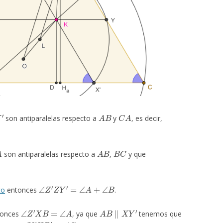
′
A
B
C
A
son antiparalelas respecto a
y
, es decir,
A
B
B
C
son antiparalelas respecto a
,
y que
∠
Z
′
Z
Y
′
=
∠
A
+
∠
B
co
entonces
.
∠
Z
′
X
B
=
∠
A
A
B
∥
X
Y
′
tonces
, ya que
tenemos que
∠
Y
′
X
Z
′
=
∠
C