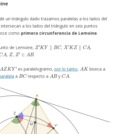
oine
de un triángulo dado trazamos paralelas a los lados del
 intersecan a los lados del triángulo en seis puntos
conoce como
primera circunferencia de Lemoine
.
Z
′
K
Y
∥
B
C
X
′
K
Z
∥
C
A
unto de Lemoine,
,
,
A
Z
Z
′
∈
A
B
,
,
.
A
Z
K
Y
′
A
K
es paralelogramo,
por lo tanto
,
biseca a
B
C
A
B
C
A
paralela
a
respecto a
y
.