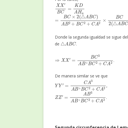
X
X
′
B
C
=
K
D
A
H
a
=
B
C
×
2
(
△
A
B
C
)
A
B
2
+
B
C
2
+
C
A
2
×
B
C
Donde la segunda igualdad se sigue de
△
A
B
C
de
.
⇒
X
X
′
=
B
C
3
A
B
+
B
C
2
+
C
A
2
.
De manera similar se ve que
Y
Y
′
=
C
A
3
A
B
+
B
C
2
+
C
A
2
,
Z
Z
′
=
A
B
3
A
B
+
B
C
2
+
C
A
2
.
Segunda circunferencia de Lem