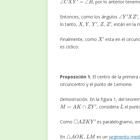
, por lo anterior tene
∠
Y
′
X
Z
′
Entonces, como los ángulos
X
Y
Y
′
Z
Z
′
lo tanto,
,
,
,
,
, están en la 
X
′
Finalmente, como
esta en el circun
es cíclico.
Proposición 1.
El centro de la primera
circuncentro y el punto de Lemoine.
Demostración.
En la figura 1, del teore
M
=
A
K
∩
Z
Y
′
L
, considera
el punt
◻
A
Z
K
Y
′
Como
es paralelogramo, e
△
A
O
K
L
M
En
,
es un
segmento med