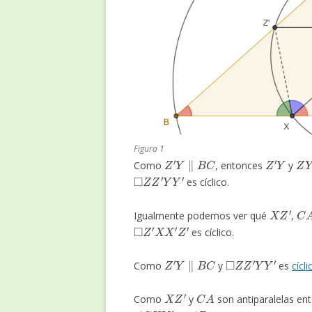
Figura 1
Z
′
Y
∥
B
C
Z
′
Y
Z
Y
Como
, entonces
y
◻
Z
Z
′
Y
Y
′
es cíclico.
X
Z
′
C
A
Igualmente podemos ver qué
,
◻
Z
′
X
X
′
Z
′
es cíclico.
Z
′
Y
∥
B
C
◻
Z
Z
′
Y
Y
′
Como
y
es
cícli
X
Z
′
C
A
Como
y
son antiparalelas en
∠
C
X
Y
′
=
∠
B