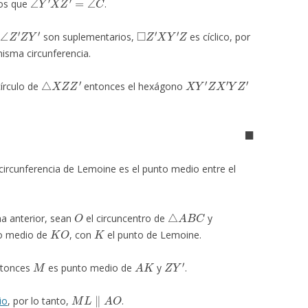
mos que
.
∠
Z
′
Z
Y
′
◻
Z
′
X
Y
′
Z
,
son suplementarios,
es cíclico, por
misma circunferencia.
△
X
Z
Z
′
X
Y
′
Z
X
′
Y
Z
′
círculo de
entonces el hexágono
◼
 circunferencia de Lemoine es el punto medio entre el
O
△
A
B
C
ma anterior, sean
el circuncentro de
y
K
O
K
o medio de
, con
el punto de Lemoine.
M
A
K
Z
Y
′
ntonces
es punto medio de
y
.
M
L
∥
A
O
io
, por lo tanto,
.