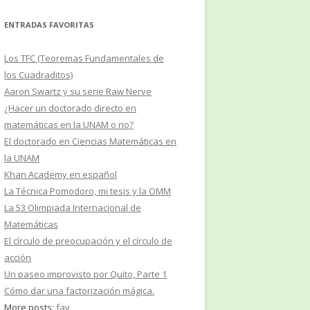
ENTRADAS FAVORITAS
Los TFC (Teoremas Fundamentales de
los Cuadraditos)
Aaron Swartz y su serie Raw Nerve
¿Hacer un doctorado directo en
matemáticas en la UNAM o no?
El doctorado en Ciencias Matemáticas en
la UNAM
Khan Academy en español
La Técnica Pomodoro, mi tesis y la OMM
La 53 Olimpiada Internacional de
Matemáticas
El círculo de preocupación y el círculo de
acción
Un paseo improvisto por Quito, Parte 1
Cómo dar una factorización mágica.
More posts:
fav