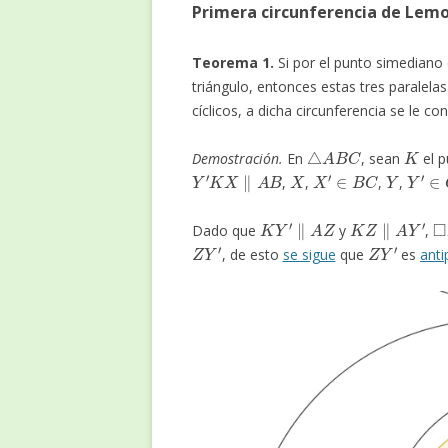
Primera circunferencia de Lem
Teorema 1.
Si por el punto simediano 
triángulo, entonces estas tres paralelas
cíclicos, a dicha circunferencia se le 
△
A
B
C
K
Demostración.
En
, sean
el p
Y
′
K
X
∥
A
B
X
X
′
∈
B
C
Y
Y
′
∈
C
,
,
,
,
K
Y
′
∥
A
Z
K
Z
∥
A
Y
′
◻
Dado que
y
,
Z
Y
′
Z
Y
′
, de esto
se sigue
que
es
anti