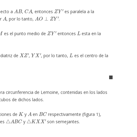
A
B
C
A
Z
Y
′
pecto a
,
, entonces
es paralela a la
A
A
O
⊥
Z
Y
′
r
, por lo tanto,
.
M
Z
Y
′
L
es el punto medio de
entonces
esta en la
X
Z
′
Y
X
′
L
diatriz de
,
, por lo tanto,
es el centro de la
◼
ra circunferencia de Lemoine, contenidas en los lados
 cubos de dichos lados.
K
A
B
C
ciones de
y
en
respectivamente (figura 1),
△
A
B
C
△
K
X
X
′
ces
y
son semejantes.