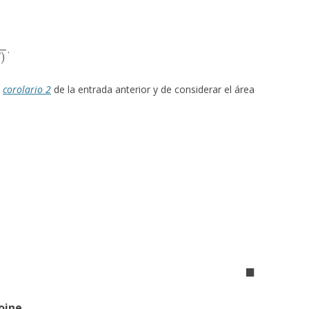
2
(
△
A
B
C
)
.
l
corolario 2
de la entrada anterior y de considerar el área
◼
oine