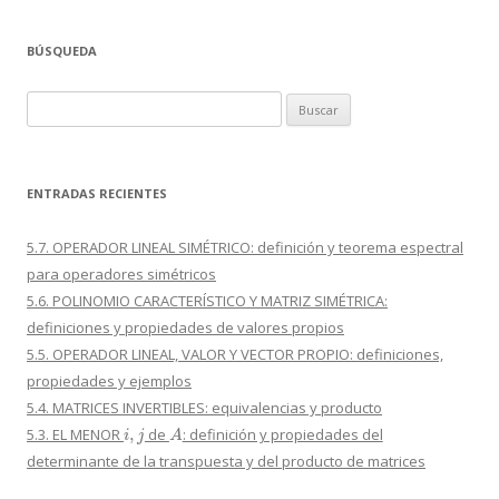
BÚSQUEDA
Buscar:
ENTRADAS RECIENTES
5.7. OPERADOR LINEAL SIMÉTRICO: definición y teorema espectral
para operadores simétricos
5.6. POLINOMIO CARACTERÍSTICO Y MATRIZ SIMÉTRICA:
definiciones y propiedades de valores propios
5.5. OPERADOR LINEAL, VALOR Y VECTOR PROPIO: definiciones,
propiedades y ejemplos
5.4. MATRICES INVERTIBLES: equivalencias y producto
i
,
j
A
5.3. EL MENOR
de
: definición y propiedades del
determinante de la transpuesta y del producto de matrices