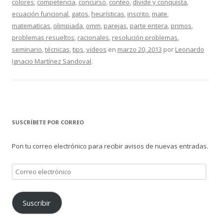
colores
,
competencia
,
concurso
,
conteo
,
divide y conquista
,
ecuación funcional
,
gatos
,
heurísticas
,
inscrito
,
mate
,
matematicas
,
olimpiada
,
omm
,
parejas
,
parte entera
,
primos
,
problemas resueltos
,
racionales
,
resolución problemas
,
seminario
,
técnicas
,
tips
,
videos
en
marzo 20, 2013
por
Leonardo
Ignacio Martínez Sandoval
.
SUSCRÍBETE POR CORREO
Pon tu correo electrónico para recibir avisos de nuevas entradas.
Correo
electrónico
Suscribir