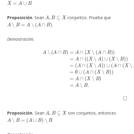
.
A
,
B
⊆
X
Proposición
. Sean
conjuntos. Prueba que
A
∖
B
=
A
∖
(
A
∩
B
)
.
Demostración.
(usando 9)
(usando 13)
=
(
A
∩
A
(
X
∖
∖
(
A
A
∩
)
(usando 1 y 3)
)
∪
B
=
(
)
A
=
A
A
∩
∩
∩
(
(
X
X
(
∖
X
∖
∖
B
B
(
)
)
A
)
(usando 13)
(usando 14)
∩
B
)
)
(usando 16)
=
=
A
∅
∖
∪
B
(
=
.
A
A
∩
◻
A
B
⊆
X
Proposición.
Sean
,
son conjuntos, entonces
A
∖
B
=
(
A
∪
B
)
∖
B
.