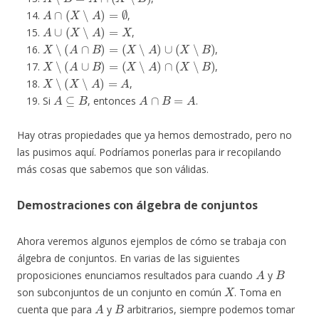
A
∩
(
X
∖
A
)
=
∅
,
A
∪
(
X
∖
A
)
=
X
,
X
∖
(
A
∩
B
)
=
(
X
∖
A
)
∪
(
X
∖
B
)
,
X
∖
(
A
∪
B
)
=
(
X
∖
A
)
∩
(
X
∖
B
)
,
X
∖
(
X
∖
A
)
=
A
,
A
⊆
B
A
∩
B
=
A
Si
, entonces
.
Hay otras propiedades que ya hemos demostrado, pero no
las pusimos aquí. Podríamos ponerlas para ir recopilando
más cosas que sabemos que son válidas.
Demostraciones con álgebra de conjuntos
Ahora veremos algunos ejemplos de cómo se trabaja con
álgebra de conjuntos. En varias de las siguientes
A
B
proposiciones enunciamos resultados para cuando
y
X
son subconjuntos de un conjunto en común
. Toma en
A
B
cuenta que para
y
arbitrarios, siempre podemos tomar
X
=
A
∪
B