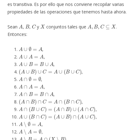
es transitiva. Es por ello que nos conviene recopilar varias
propiedades de las operaciones que tenemos hasta ahora.
A
B
C
X
A
,
B
,
C
⊆
X
Sean
,
,
y
conjuntos tales que
.
Entonces:
A
∪
∅
=
A
,
A
∪
A
=
A
,
A
∪
B
=
B
∪
A
,
(
A
∪
B
)
∪
C
=
A
∪
(
B
∪
C
)
,
A
∩
∅
=
∅
,
A
∩
A
=
A
,
A
∩
B
=
B
∩
A
,
(
A
∩
B
)
∩
C
=
A
∩
(
B
∩
C
)
,
A
∩
(
B
∪
C
)
=
(
A
∩
B
)
∪
(
A
∩
C
)
,
A
∪
(
B
∩
C
)
=
(
A
∪
B
)
∩
(
A
∪
C
)
,
A
∖
∅
=
A
,
A
∖
A
=
∅
,
A
∖
B
=
A
∩
(
X
∖
B
)
,