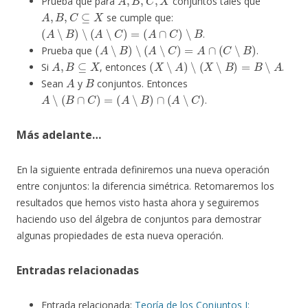
Prueba que para
conjuntos tales que
A
,
B
,
C
⊆
X
se cumple que:
(
A
∖
B
)
∖
(
A
∖
C
)
=
(
A
∩
C
)
∖
B
.
(
A
∖
B
)
∖
(
A
∖
C
)
=
A
∩
(
C
∖
B
)
Prueba que
.
A
,
B
⊆
X
(
X
∖
A
)
∖
(
X
∖
B
)
=
B
∖
A
Si
, entonces
.
A
B
Sean
y
conjuntos. Entonces
A
∖
(
B
∩
C
)
=
(
A
∖
B
)
∩
(
A
∖
C
)
.
Más adelante…
En la siguiente entrada definiremos una nueva operación
entre conjuntos: la diferencia simétrica. Retomaremos los
resultados que hemos visto hasta ahora y seguiremos
haciendo uso del álgebra de conjuntos para demostrar
algunas propiedades de esta nueva operación.
Entradas relacionadas
Entrada relacionada:
Teoría de los Conjuntos I: