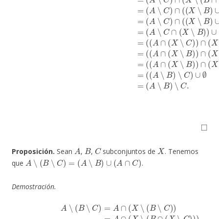
◻
A
B
C
X
Proposición.
Sean
,
,
subconjuntos de
. Tenemos
A
∖
(
B
∖
C
)
=
(
A
∖
B
)
∪
(
A
∩
C
)
que
.
Demostración.
(usando 13)
(usando 16)
(usando 9)
A
∖
=
(
=
A
B
(
∩
∖
A
C
(
∩
(
)
X
(
=
X
∖
A
∖
B
∩
B
)
∪
(
)
X
)
(
∪
∖
X
(
(
∖
A
B
(
∩
∖
X
C
∖
C
)
)
C
(usando 13)
)
(usando 13)
)
)
)
(usando 18)
=
=
(
A
A
=
∖
∩
A
B
(
∩
X
)