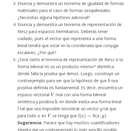
Enuncia y demuestra un teorema de igualdad de formas
matriciales para el caso de formas sesquilineales.
¿Necesitas alguna hipótesis adicional?
Enuncia y demuestra un teorema de representación de
Riesz para espacios hermitianos. Deberás tener
cuidado, pues el vector que representa a una forma
lineal tendrá que estar en la coordenada que conjuga
escalares. ¿Por qué?
¿Será cierto el teorema de representación de Riesz si la
forma bilineal no es un producto interior? Identifica
dónde falla la prueba que dimos. Luego, construye un
b
contraejemplo para ver que la hipótesis de que
sea
positiva definida es fundamental. Es decir, encuentra un
V
espacio vectorial
real con una forma bilineal
b
simétrica y positiva
, en donde exista una forma lineal
l
y
tal que sea imposible encontrar un vector
tal que
x
V
l
(
x
)
=
b
(
x
,
y
)
para todo
en
se tenga que
.
Sugerencia.
Parace que hay muchos cuantificadores.
Intenta dar un contraejemplo lo más sencillo posible,