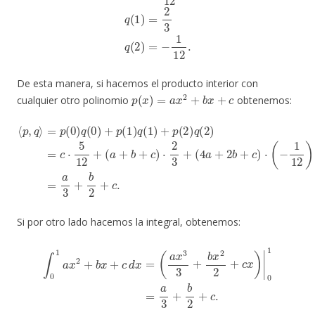
De esta manera, si hacemos el producto interior con
p
(
x
)
=
a
x
2
+
b
x
+
c
cualquier otro polinomio
obtenemos:
⟨
(
p
a
,
+
q
b
⟩
=
+
p
c
)
(
⋅
0
2
)
3
q
+
(
0
(
4
)
+
a
p
+
(
2
1
b
)
q
+
(
c
1
)
⋅
)
(
+
−
p
1
(
12
2
)
q
)
=
(
2
a
)
3
=
+
c
b
⋅
5
2
12
+
c
+
.
Si por otro lado hacemos la integral, obtenemos:
∫
0
1
a
x
2
+
b
x
+
c
d
x
=
(
a
x
3
3
+
b
x
2
2
+
c
x
)
|
0
1
=
a
3
+
b
2
+
c
.