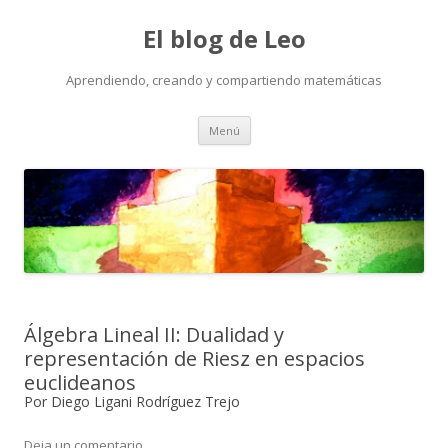
El blog de Leo
Aprendiendo, creando y compartiendo matemáticas
Saltar
Menú
al
contenido
Álgebra Lineal II: Dualidad y
representación de Riesz en espacios
euclideanos
Por Diego Ligani Rodríguez Trejo
Deja un comentario