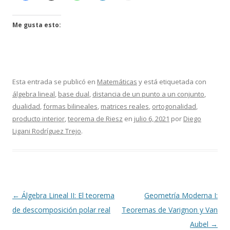
Me gusta esto:
Esta entrada se publicó en
Matemáticas
y está etiquetada con
álgebra lineal
,
base dual
,
distancia de un punto a un conjunto
,
dualidad
,
formas bilineales
,
matrices reales
,
ortogonalidad
,
producto interior
,
teorema de Riesz
en
julio 6, 2021
por
Diego
Ligani Rodríguez Trejo
.
Navegación
←
Álgebra Lineal II: El teorema
Geometría Moderna I:
de
de descomposición polar real
Teoremas de Varignon y Van
entradas
Aubel
→