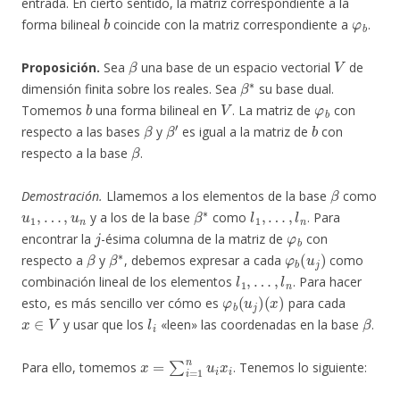
entrada. En cierto sentido, la matriz correspondiente a la
b
φ
b
forma bilineal
coincide con la matriz correspondiente a
.
β
V
Proposición.
Sea
una base de un espacio vectorial
de
β
∗
dimensión finita sobre los reales. Sea
su base dual.
b
V
φ
b
Tomemos
una forma bilineal en
. La matriz de
con
β
β
′
b
respecto a las bases
y
es igual a la matriz de
con
β
respecto a la base
.
β
Demostración.
Llamemos a los elementos de la base
como
u
1
,
…
,
u
n
β
∗
l
1
,
…
,
l
n
y a los de la base
como
. Para
j
φ
b
encontrar la
-ésima columna de la matriz de
con
β
β
∗
φ
b
(
u
j
)
respecto a
y
, debemos expresar a cada
como
l
1
,
…
,
l
n
combinación lineal de los elementos
. Para hacer
φ
b
(
u
j
)
(
x
)
esto, es más sencillo ver cómo es
para cada
x
∈
V
l
i
β
y usar que los
«leen» las coordenadas en la base
.
x
=
∑
i
=
1
n
u
i
x
i
Para ello, tomemos
. Tenemos lo siguiente: