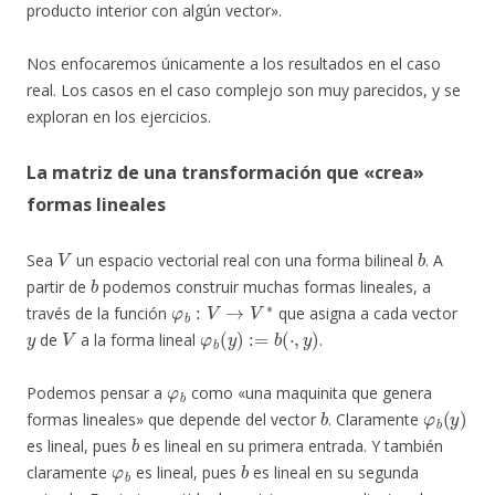
producto interior con algún vector».
Nos enfocaremos únicamente a los resultados en el caso
real. Los casos en el caso complejo son muy parecidos, y se
exploran en los ejercicios.
La matriz de una transformación que «crea»
formas lineales
V
b
Sea
un espacio vectorial real con una forma bilineal
. A
b
partir de
podemos construir muchas formas lineales, a
φ
b
:
V
→
V
∗
través de la función
que asigna a cada vector
y
V
φ
b
(
y
)
:=
b
(
⋅
,
y
)
de
a la forma lineal
.
φ
b
Podemos pensar a
como «una maquinita que genera
b
φ
b
(
y
)
formas lineales» que depende del vector
. Claramente
b
es lineal, pues
es lineal en su primera entrada. Y también
φ
b
b
claramente
es lineal, pues
es lineal en su segunda