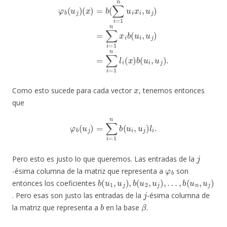
(
x
)
=
b
(
∑
i
=
1
n
u
i
x
i
,
u
j
)
=
∑
i
=
φ
1
b
u
n
(
j
u
)
x
.
i
j
b
)
(
u
i
,
u
j
)
=
∑
i
=
1
n
l
i
(
x
)
b
(
u
i
,
x
Como esto sucede para cada vector
, tenemos entonces
que
φ
b
(
u
j
)
=
∑
i
=
1
n
b
(
u
i
,
u
j
)
l
i
.
j
Pero esto es justo lo que queremos. Las entradas de la
φ
b
-ésima columna de la matriz que representa a
son
b
…
(
,
u
b
1
(
u
,
u
n
j
,
)
u
,
b
j
)
(
u
2
,
u
j
)
,
entonces los coeficientes
j
. Pero esas son justo las entradas de la
-ésima columna de
b
β
la matriz que representa a
en la base
.
◻