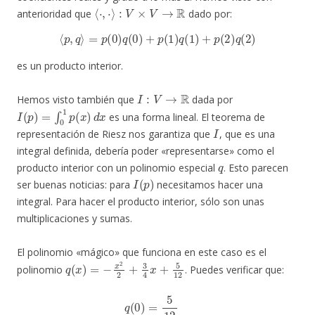
⟨
⋅
,
⋅
⟩
:
V
×
V
→
R
anterioridad que
dado por:
⟨
p
,
q
⟩
=
p
(
0
)
q
(
0
)
+
p
(
1
)
q
(
1
)
+
p
(
2
)
q
(
2
)
es un producto interior.
I
:
V
→
R
Hemos visto también que
dada por
I
(
p
)
=
∫
0
1
p
(
x
)
d
x
es una forma lineal. El teorema de
I
representación de Riesz nos garantiza que
, que es una
integral definida, debería poder «representarse» como el
q
producto interior con un polinomio especial
. Esto parecen
I
(
p
)
ser buenas noticias: para
necesitamos hacer una
integral. Para hacer el producto interior, sólo son unas
multiplicaciones y sumas.
El polinomio «mágico» que funciona en este caso es el
q
(
x
)
=
−
x
2
2
+
3
4
x
+
5
12
polinomio
. Puedes verificar que:
q
(
0
)
=
5
12
q
(
1
)
=
2
3
q
(
2
)
=
−
1
12
.