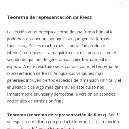
Teorema de representación de Riesz
b
La sección anterior explica cómo de una forma bilineal
podemos obtener una «máquinita» que genera formas
φ
b
b
lineales
. Si
es mucho más especial (un producto
interior), entonces esta maquinita es «más potente», en el
sentido de que puede generar cualquier forma lineal del
espacio. A este resultado se le conoce como el teorema de
representación de Riesz. Aunque sus versiones más
generales incluyen ciertos espacios de dimensión infinita, y el
enunciado dice algo más general, en este curso nos
limitaremos a enunciar y demostrar la versión en espacios
vectoriales de dimensión finita.
V
Teorema (teorema de representación de Riesz).
Sea
⟨
⋅
,
⋅
⟩
un espacio euclidiano con producto interno
. La función
φ
⟨
⋅
,
⋅
⟩
:
V
→
V
∗
es un isomorfismo.