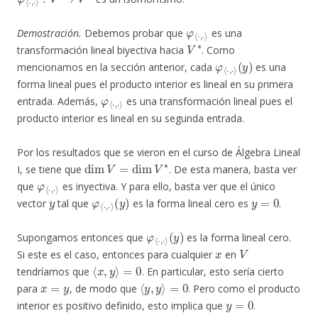
φ
⟨
⋅
,
⋅
⟩
Demostración.
Debemos probar que
es una
V
∗
transformación lineal biyectiva hacia
. Como
φ
(
y
⟨
)
⋅
,
⋅
⟩
mencionamos en la sección anterior, cada
es una
forma lineal pues el producto interior es lineal en su primera
φ
⟨
⋅
,
⋅
⟩
entrada. Además,
es una transformación lineal pues el
producto interior es lineal en su segunda entrada.
Por los resultados que se vieron en el curso de Álgebra Lineal
dim
V
=
dim
V
∗
I, se tiene que
. De esta manera, basta ver
φ
⟨
⋅
,
⋅
⟩
que
es inyectiva. Y para ello, basta ver que el único
y
φ
(
y
⟨
)
⋅
,
⋅
⟩
y
=
0
vector
tal que
es la forma lineal cero es
.
φ
(
y
⟨
)
⋅
,
⋅
⟩
Supongamos entonces que
es la forma lineal cero.
x
V
Si este es el caso, entonces para cualquier
en
⟨
x
,
y
⟩
=
0
tendríamos que
. En particular, esto sería cierto
x
=
y
⟨
y
,
y
⟩
=
0
para
, de modo que
. Pero como el producto
y
=
0
interior es positivo definido, esto implica que
.