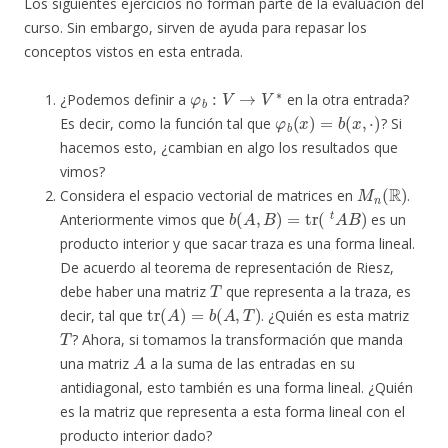
Los siguientes ejercicios no forman parte de la evaluación del
curso. Sin embargo, sirven de ayuda para repasar los
conceptos vistos en esta entrada.
φ
b
:
V
→
V
∗
¿Podemos definir a
en la otra entrada?
φ
b
(
x
)
=
b
(
x
,
⋅
)
Es decir, como la función tal que
? Si
hacemos esto, ¿cambian en algo los resultados que
vimos?
M
n
(
R
)
Considera el espacio vectorial de matrices en
.
b
(
A
,
B
)
=
tr
(
t
A
B
)
Anteriormente vimos que
es un
producto interior y que sacar traza es una forma lineal.
De acuerdo al teorema de representación de Riesz,
T
debe haber una matriz
que representa a la traza, es
tr
(
A
)
=
b
(
A
,
T
)
decir, tal que
. ¿Quién es esta matriz
T
? Ahora, si tomamos la transformación que manda
A
una matriz
a la suma de las entradas en su
antidiagonal, esto también es una forma lineal. ¿Quién
es la matriz que representa a esta forma lineal con el
producto interior dado?