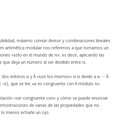
ibilidad, máximo común divisor y combinaciones lineales
 en artimética modular nos referimos a que tomamos un
n
ciones «sólo en el mundo de
», es decir, aplicando las
n
 que deja un número al ser dividido entre
.
a
b
n
a
−
b
, dos enteros
y
«son los mismos» si
divide a
.
n
)
a
b
n
, que se lee «
es congruente con
módulo
».
relación «ser congruente con» y cómo se puede enunciar
demostraciones de varias de las propiedades que no
lo menos echarle un ojo.