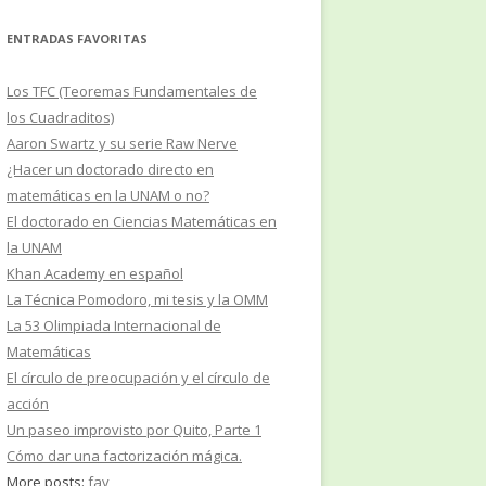
ENTRADAS FAVORITAS
Los TFC (Teoremas Fundamentales de
los Cuadraditos)
Aaron Swartz y su serie Raw Nerve
¿Hacer un doctorado directo en
matemáticas en la UNAM o no?
El doctorado en Ciencias Matemáticas en
la UNAM
Khan Academy en español
La Técnica Pomodoro, mi tesis y la OMM
La 53 Olimpiada Internacional de
Matemáticas
El círculo de preocupación y el círculo de
acción
Un paseo improvisto por Quito, Parte 1
Cómo dar una factorización mágica.
More posts:
fav