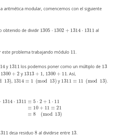
e la aritmética modular, comencemos con el siguiente
1305
⋅
1302
+
1314
⋅
1311
o obtenido de dividir
al
11
er este problema trabajando módulo
.
314
1311
13
y
los podemos poner como un múltiplo de
1300
+
2
1313
+
1
1300
+
11
,
y
,
. Así,
13
)
1314
≡
1
(
mod
13
)
1311
≡
11
(
mod
13
)
,
y
.
:
11
≡
5
⋅
2
+
1
⋅
11
≡
10
+
11
≡
21
≡
8
(
mod
13
)
311
8
13
deja residuo
al dividirse entre
.