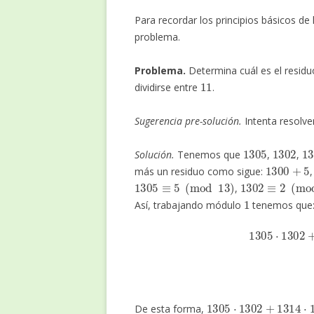
Para recordar los principios básicos d
problema.
Problema.
Determina cuál es el residu
11
dividirse entre
.
Sugerencia pre-solución.
Intenta resolv
1305
1302
1
Solución.
Tenemos que
,
,
1300
+
5
más un residuo como sigue:
1305
≡
5
(
mod
13
)
1302
≡
2
(
mod
,
1
Así, trabajando módulo
tenemos que
1305
⋅
1302
+
1314
⋅
13
1305
⋅
1302
+
1314
⋅
1
De esta forma,