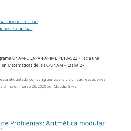
a chino del residuo
iones diofantinas
 Programa UNAM-DGAPA-PAPIME PE104522 «Hacia una
ura en Matemáticas de la FC-UNAM – Etapa 2»
 está etiquetada con
congruencias
,
divisibilidad
,
ecuaciones
,
a chino
en
marzo 26, 2020
por
Claudia Silva
.
 de Problemas: Aritmética modular
al