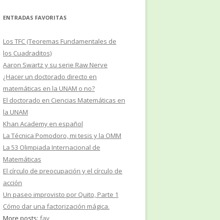
ENTRADAS FAVORITAS
Los TFC (Teoremas Fundamentales de
los Cuadraditos)
Aaron Swartz y su serie Raw Nerve
¿Hacer un doctorado directo en
matemáticas en la UNAM o no?
El doctorado en Ciencias Matemáticas en
la UNAM
Khan Academy en español
La Técnica Pomodoro, mi tesis y la OMM
La 53 Olimpiada Internacional de
Matemáticas
El círculo de preocupación y el círculo de
acción
Un paseo improvisto por Quito, Parte 1
Cómo dar una factorización mágica.
More posts:
fav