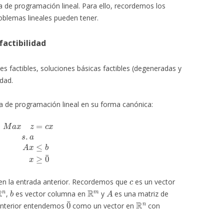
 de programación lineal. Para ello, recordemos los
roblemas lineales pueden tener.
factibilidad
 factibles, soluciones básicas factibles (degeneradas y
idad.
de programación lineal en su forma canónica:
x
z
=
c
x
s
.
a
A
x
≤
b
x
≥
0
¯
c
n la entrada anterior. Recordemos que
es un vector
R
n
b
R
m
A
,
es vector columna en
y
es una matriz de
0
¯
R
n
 anterior entendemos
como un vector en
con