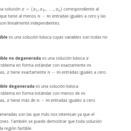
x
=
(
x
1
,
x
2
,
…
,
x
n
)
na solución
correspondiente al
n
−
m
 que tiene al menos
entradas iguales a cero y las
 son linealmente independientes.
ible
es una solución básica cuyas variables son todas no
x
tible no degenerada
es una solución básica
m
roblema en forma estándar con exactamente
x
n
−
m
ras,
tiene exactamente
entradas iguales a cero.
tible degenerada
es una solución básica
m
roblema en forma estándar con menos de
x
n
−
m
ras,
tiene más de
entradas iguales a cero.
generadas son las que más nos interesan ya que el
iones. También se puede demostrar que toda solución
a región factible.