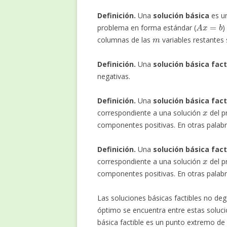
Definición.
Una
solución básica
es u
A
x
=
b
problema en forma estándar (
)
m
columnas de las
variables restantes
Definición.
Una
solución básica fact
negativas.
Definición.
Una
solución básica fac
x
correspondiente a una solución
del p
componentes positivas. En otras palab
Definición.
Una
solución básica fac
x
correspondiente a una solución
del p
componentes positivas. En otras palab
Las soluciones básicas factibles no de
óptimo se encuentra entre estas soluc
básica factible es un punto extremo de l