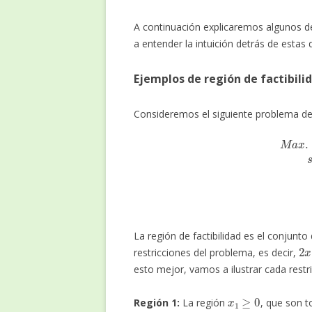
A continuación explicaremos algunos d
a entender la intuición detrás de estas 
Ejemplos de región de factibilid
Consideremos el siguiente problema de
M
a
x
.
z
=
2
x
1
+
3
x
2
La región de factibilidad es el conjunto
2
x
restricciones del problema, es decir,
esto mejor, vamos a ilustrar cada restr
x
1
≥
0
Región 1:
La región
, que son 
Y