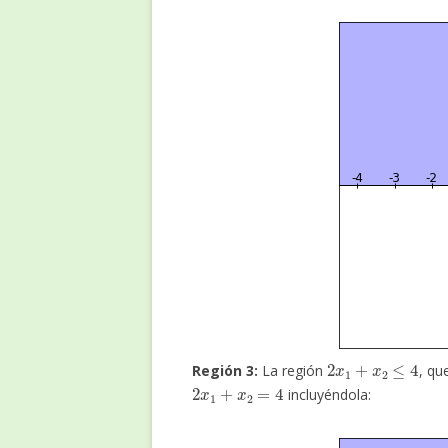
2
x
1
+
x
2
≤
4
Región 3:
La región
, qu
2
x
1
+
x
2
=
4
incluyéndola: