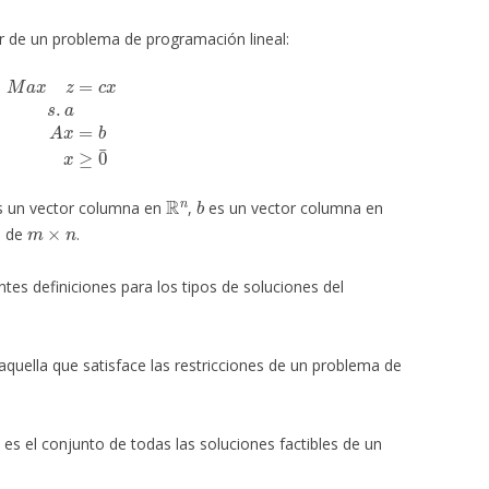
 de un problema de programación lineal:
x
z
=
c
x
s
.
a
A
x
=
b
x
≥
0
¯
R
n
b
 un vector columna en
,
es un vector columna en
m
×
n
s de
.
es definiciones para los tipos de soluciones del
aquella que satisface las restricciones de un problema de
es el conjunto de todas las soluciones factibles de un