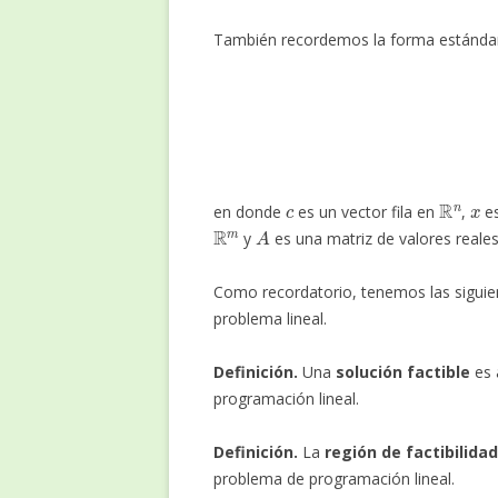
También recordemos la forma estándar
M
a
c
R
n
x
en donde
es un vector fila en
,
es
R
m
A
y
es una matriz de valores reale
Como recordatorio, tenemos las siguient
problema lineal.
Definición.
Una
solución factible
es 
programación lineal.
Definición.
La
región de factibilidad
problema de programación lineal.