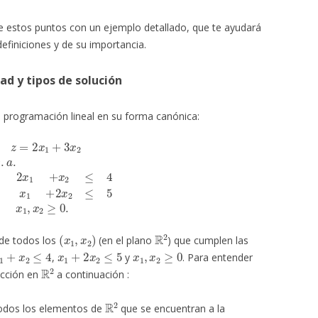
e estos puntos con un ejemplo detallado, que te ayudará
definiciones y de su importancia.
ad y tipos de solución
 programación lineal en su forma canónica:
s
.
a
.
2
x
1
+
x
2
≤
4
x
1
+
2
x
2
≤
5
x
1
,
x
2
≥
0.
(
x
1
,
x
2
)
R
2
 de todos los
(en el plano
) que cumplen las
1
+
x
2
≤
4
x
1
+
2
x
2
≤
5
x
1
,
x
2
≥
0
,
y
. Para entender
R
2
icción en
a continuación :
R
2
todos los elementos de
que se encuentran a la