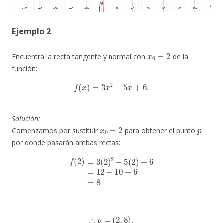
Ejemplo 2
x
0
=
2
Encuentra la recta tangente y normal con
de la
función:
f
(
x
)
=
3
x
2
−
5
x
+
6.
Solución:
x
0
=
2
p
Comenzamos por sustituir
para obtener el punto
por donde pasarán ambas rectas:
f
(
2
)
=
3
(
2
)
2
−
5
(
2
)
+
6
=
12
−
10
+
6
=
8
∴
p
=
(
2
,
8
)
.