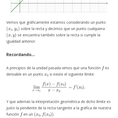
Vemos que gráficamente estamos considerando un punto
(
x
1
,
y
1
)
sobre la recta y decimos que un punto cualquiera
(
x
,
y
)
se encuentra también sobre la recta si cumple la
igualdad anterior.
Recordando…
f
A principios de la unidad pasada vimos que una función
es
x
0
derivable en un punto
si existe el siguiente límite:
lim
x
→
x
0
f
(
x
)
−
f
(
x
0
)
x
−
x
0
=
f
′
(
x
0
)
.
Y que además la interpretación geométrica de dicho límite es
justo la pendiente de la recta tangente a la gráfica de nuestra
f
(
x
0
,
f
(
x
0
)
)
función
en un
.