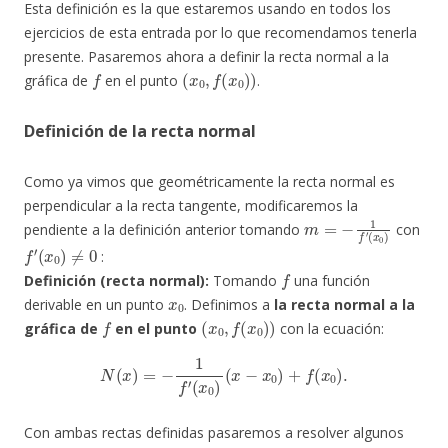
Esta definición es la que estaremos usando en todos los
ejercicios de esta entrada por lo que recomendamos tenerla
presente. Pasaremos ahora a definir la recta normal a la
f
(
x
0
,
f
(
x
0
)
)
gráfica de
en el punto
.
Definición de la recta normal
Como ya vimos que geométricamente la recta normal es
perpendicular a la recta tangente, modificaremos la
m
=
−
1
f
′
(
x
0
)
pendiente a la definición anterior tomando
con
f
′
(
x
0
)
≠
0
:
f
Definición (recta normal):
Tomando
una función
x
0
derivable en un punto
. Definimos a
la recta normal a la
f
(
x
0
,
f
(
x
0
)
)
gráfica de
en el punto
con la ecuación:
N
(
x
)
=
−
1
f
′
(
x
0
)
(
x
−
x
0
)
+
f
(
x
0
)
.
Con ambas rectas definidas pasaremos a resolver algunos