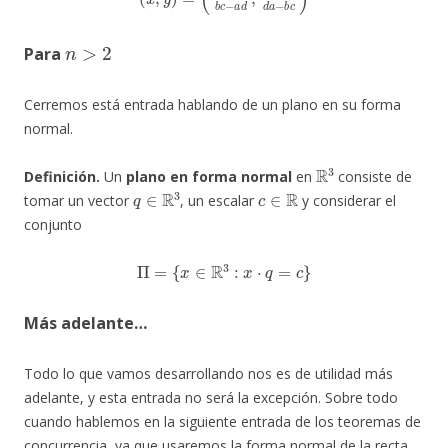
n
>
2
Para
Cerremos está entrada hablando de un plano en su forma
normal.
R
3
Definición.
Un
plano en forma normal
en
consiste de
q
∈
R
3
c
∈
R
tomar un vector
, un escalar
y considerar el
conjunto
Π
=
{
x
∈
R
3
:
x
⋅
q
=
c
}
Más adelante…
Todo lo que vamos desarrollando nos es de utilidad más
adelante, y esta entrada no será la excepción. Sobre todo
cuando hablemos en la siguiente entrada de los teoremas de
concurrencia, ya que usaremos la forma normal de la recta