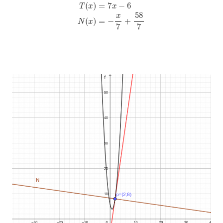
T
(
x
)
=
7
x
−
6
N
(
x
)
=
−
x
7
+
58
7