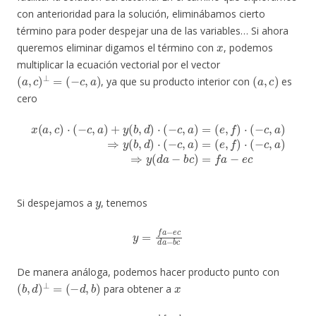
con anterioridad para la solución, eliminábamos cierto
término para poder despejar una de las variables… Si ahora
x
queremos eliminar digamos el término con
, podemos
multiplicar la ecuación vectorial por el vector
(
a
,
c
)
⊥
=
(
−
c
,
a
)
(
a
,
c
)
, ya que su producto interior con
es
cero
x
(
a
,
c
)
⋅
(
−
c
,
a
)
+
(
e
y
,
(
f
b
)
⋅
,
(
d
−
)
c
⋅
,
(
a
−
)
c
⇒
,
a
y
)
(
=
d
(
e
a
,
−
f
)
b
⋅
(
c
−
)
c
=
,
f
a
a
)
−
⇒
e
y
c
(
b
,
d
)
⋅
(
−
c
,
a
)
=
y
Si despejamos a
, tenemos
y
=
f
a
−
e
c
d
a
−
b
c
De manera análoga, podemos hacer producto punto con
(
b
,
d
)
⊥
=
(
−
d
,
b
)
x
para obtener a
x
=
b
f
−
e
d
b
c
−
a
d