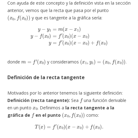
Con ayuda de este concepto y la definición vista en la sección
anterior, vemos que la recta que pasa por el punto
(
x
0
,
f
(
x
0
)
)
y que es tangente a la gráfica sería:
y
−
y
1
=
m
(
x
−
x
1
)
y
(
x
−
−
f
(
x
x
0
0
)
)
+
=
f
f
(
′
x
(
x
0
0
)
)
(
x
−
x
0
)
y
=
f
′
(
x
0
)
m
=
f
′
(
x
0
)
(
x
1
,
y
1
)
=
(
x
0
,
f
(
x
0
)
)
donde
y consideramos
.
Definición de la recta tangente
Motivados por lo anterior tenemos la siguiente definición:
f
Definición (recta tangente):
Sea
una función derivable
x
0
en un punto
. Definimos a
la recta tangente a la
f
(
x
0
,
f
(
x
0
)
)
gráfica de
en el punto
como:
T
(
x
)
=
f
′
(
x
0
)
(
x
−
x
0
)
+
f
(
x
0
)
.