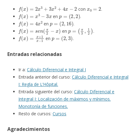
f
(
x
)
=
2
x
3
+
3
x
2
+
4
x
−
2
x
0
=
2
con
.
f
(
x
)
=
x
3
−
3
x
p
=
(
2
,
2
)
en
.
f
(
x
)
=
4
x
2
p
=
(
2
,
16
)
en
.
f
(
x
)
=
s
e
n
(
π
2
−
x
)
p
=
(
π
3
,
1
2
)
en
.
f
(
x
)
=
x
+
1
x
−
1
p
=
(
2
,
3
)
en
.
Entradas relacionadas
Ir a:
Cálculo Diferencial e Integral I
Entrada anterior del curso:
Cálculo Diferencial e Integral
I: Regla de L’Hôpital.
Entrada siguiente del curso:
Cálculo Diferencial e
Integral I: Localización de máximos y mínimos.
Monotonía de funciones.
Resto de cursos:
Cursos
Agradecimientos