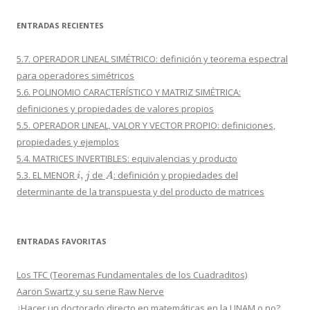
ENTRADAS RECIENTES
5.7. OPERADOR LINEAL SIMÉTRICO: definición y teorema espectral
para operadores simétricos
5.6. POLINOMIO CARACTERÍSTICO Y MATRIZ SIMÉTRICA:
definiciones y propiedades de valores propios
5.5. OPERADOR LINEAL, VALOR Y VECTOR PROPIO: definiciones,
propiedades y ejemplos
5.4. MATRICES INVERTIBLES: equivalencias y producto
i
,
j
A
5.3. EL MENOR
de
: definición y propiedades del
determinante de la transpuesta y del producto de matrices
ENTRADAS FAVORITAS
Los TFC (Teoremas Fundamentales de los Cuadraditos)
Aaron Swartz y su serie Raw Nerve
¿Hacer un doctorado directo en matemáticas en la UNAM o no?