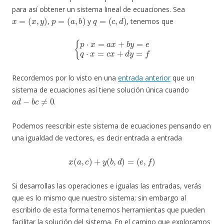
para así obtener un sistema lineal de ecuaciones. Sea
x
=
(
x
,
y
)
p
=
(
a
,
b
)
q
=
(
c
,
d
)
,
y
, tenemos que
{
p
⋅
x
=
a
x
+
b
y
=
e
q
⋅
x
=
c
x
+
d
y
=
f
Recordemos por lo visto en una
entrada anterior
que un
sistema de ecuaciones así tiene solución única cuando
a
d
−
b
c
≠
0
.
Podemos reescribir este sistema de ecuaciones pensando en
una igualdad de vectores, es decir entrada a entrada
x
(
a
,
c
)
+
y
(
b
,
d
)
=
(
e
,
f
)
Si desarrollas las operaciones e igualas las entradas, verás
que es lo mismo que nuestro sistema; sin embargo al
escribirlo de esta forma tenemos herramientas que pueden
facilitar la solución del sistema. En el camino que exploramos