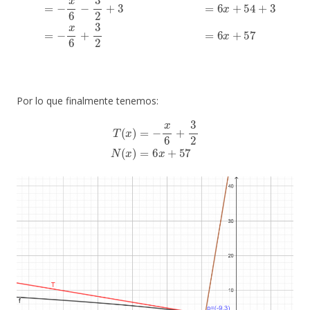
Por lo que finalmente tenemos:
T
(
x
)
=
−
x
6
+
3
2
N
(
x
)
=
6
x
+
57