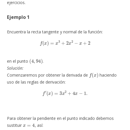
ejercicios.
Ejemplo 1
Encuentra la recta tangente y normal de la función:
f
(
x
)
=
x
3
+
2
x
2
−
x
+
2
(
4
,
94
)
en el punto
.
Solución:
f
(
x
)
Comenzaremos por obtener la derivada de
haciendo
uso de las reglas de derivación:
f
′
(
x
)
=
3
x
2
+
4
x
−
1.
Para obtener la pendiente en el punto indicado debemos
x
=
4
sustituir
, así: