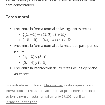
para demostrarlos.
Tarea moral
Encuentra la forma normal de las siguientes rectas
{
(
1
,
−
1
)
+
t
(
2
,
3
)
:
t
∈
R
}
(
−
5
,
−
0
)
+
(
6
s
,
−
4
s
)
:
s
∈
R
Encuentra la forma normal de la recta que pasa por los
puntos
(
1
,
−
3
)
(
3
,
4
)
y
(
2
,
−
4
)
(
9
,
5
)
y
Encuentra la intersección de las rectas de los ejercicios
anteriores.
Esta entrada se publicó en
Matemáticas
y está etiquetada con
intersección de rectas normales
,
normal
,
plano normal
,
recta en
su forma normal
,
recta normal
en
junio 29, 2021
por
Elsa
Fernanda Torres Feria
.