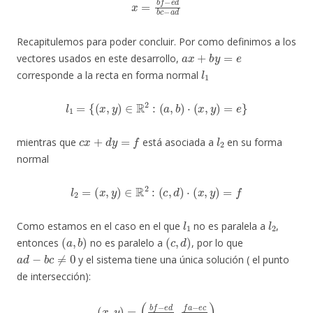
Recapitulemos para poder concluir. Por como definimos a los
a
x
+
b
y
=
e
vectores usados en este desarrollo,
l
1
corresponde a la recta en forma normal
l
1
=
{
(
x
,
y
)
∈
R
2
:
(
a
,
b
)
⋅
(
x
,
y
)
=
e
}
c
x
+
d
y
=
f
l
2
mientras que
está asociada a
en su forma
normal
l
2
=
(
x
,
y
)
∈
R
2
:
(
c
,
d
)
⋅
(
x
,
y
)
=
f
l
1
l
2
Como estamos en el caso en el que
no es paralela a
,
(
a
,
b
)
(
c
,
d
)
entonces
no es paralelo a
, por lo que
a
d
−
b
c
≠
0
y el sistema tiene una única solución ( el punto
de intersección):
(
b
f
−
e
d
b
c
−
(
a
x
d
,
y
,
f
)
a
=
−
e
c
d
a
−
b
c
)