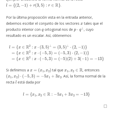
l
=
{
(
2
,
−
1
)
+
r
(
3
,
5
)
:
r
∈
R
}
.
Por la última proposición vista en la entrada anterior,
x
debemos escribir el conjunto de los vectores
tales que el
q
p
⋅
q
⊥
producto interior con
ortogonal nos de
, cuyo
resultado es un escalar. Así, obtenemos
l
(
=
−
{
5
x
,
3
∈
)
⋅
R
(
2
2
,
:
−
x
1
⋅
(
)
3
}
,
=
5
{
)
x
⊥
∈
=
R
(
3
2
,
:
5
x
)
⋅
⊥
(
−
⋅
5
(
2
,
3
,
−
)
=
1
(
)
−
}
=
5
{
)
(
x
2
∈
)
+
R
3
2
(
−
:
x
1
⋅
(
)
−
=
5
−
,
13
3
)
=
}
x
=
(
x
1
,
x
2
)
x
1
,
x
2
∈
R
Si definimos a
tal que
, entonces
(
x
1
,
x
2
)
⋅
(
−
5
,
3
)
=
−
5
x
1
+
3
x
2
. Así, la forma normal de la
l
recta
está dada por
l
=
{
x
1
,
x
2
∈
R
:
−
5
x
1
+
3
x
2
=
−
13
}
◻