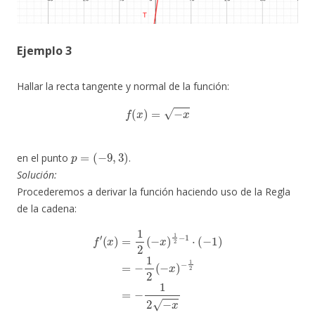
Ejemplo 3
Hallar la recta tangente y normal de la función:
f
(
x
)
=
−
x
p
=
(
−
9
,
3
)
en el punto
.
Solución:
Procederemos a derivar la función haciendo uso de la Regla
de la cadena:
f
′
(
x
)
=
1
2
(
−
x
)
1
2
−
1
⋅
(
−
1
)
=
−
1
2
(
−
x
)
−
1
2
=
−
1
2
−
x