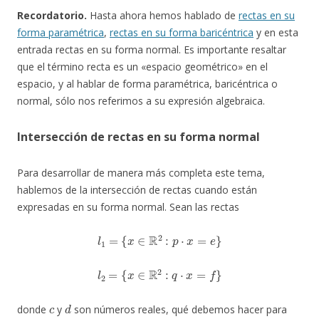
Recordatorio.
Hasta ahora hemos hablado de
rectas en su
forma paramétrica
,
rectas en su forma baricéntrica
y en esta
entrada rectas en su forma normal. Es importante resaltar
que el término recta es un «espacio geométrico» en el
espacio, y al hablar de forma paramétrica, baricéntrica o
normal, sólo nos referimos a su expresión algebraica.
Intersección de rectas en su forma normal
Para desarrollar de manera más completa este tema,
hablemos de la intersección de rectas cuando están
expresadas en su forma normal. Sean las rectas
l
1
=
{
x
∈
R
2
:
p
⋅
x
=
e
}
l
2
=
{
x
∈
R
2
:
q
⋅
x
=
f
}
c
d
donde
y
son números reales, qué debemos hacer para