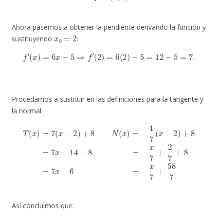
Ahora pasemos a obtener la pendiente derivando la función y
x
0
=
2
sustituyendo
:
f
′
(
x
)
=
6
x
−
5
⇒
f
′
(
2
)
=
6
(
2
)
−
5
=
12
−
5
=
7.
Procedamos a sustituir en las definiciones para la tangente y
la normal:
T
(
x
)
=
7
(
x
−
2
)
+
8
N
(
x
8
)
=
=
7
−
x
1
−
7
6
(
x
=
−
−
2
x
)
7
+
+
8
58
=
7
7
x
−
14
+
8
=
−
x
7
+
2
7
+
Así concluimos que: