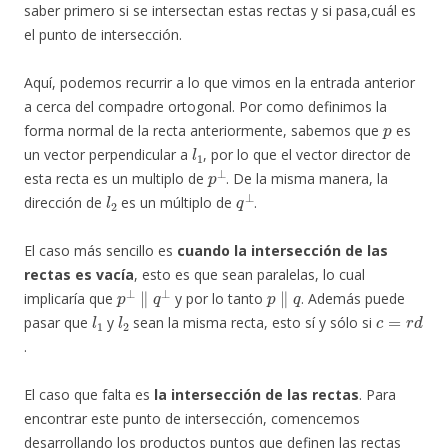
saber primero si se intersectan estas rectas y si pasa,cuál es
el punto de intersección.
Aquí, podemos recurrir a lo que vimos en la entrada anterior
a cerca del compadre ortogonal. Por como definimos la
p
forma normal de la recta anteriormente, sabemos que
es
l
1
un vector perpendicular a
, por lo que el vector director de
p
⊥
esta recta es un multiplo de
. De la misma manera, la
l
2
q
⊥
dirección de
es un múltiplo de
.
El caso más sencillo es
cuando la intersección de las
rectas es vacía
, esto es que sean paralelas, lo cual
p
⊥
∥
q
⊥
p
∥
q
implicaría que
y por lo tanto
. Además puede
l
1
l
2
c
=
r
d
pasar que
y
sean la misma recta, esto sí y sólo si
.
El caso que falta es
la intersección de las rectas
. Para
encontrar este punto de intersección, comencemos
desarrollando los productos puntos que definen las rectas