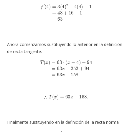
f
′
(
4
)
=
3
(
4
)
2
+
4
(
4
)
−
1
=
48
+
16
−
1
=
63
Ahora comenzamos sustituyendo lo anterior en la definición
de recta tangente:
T
(
x
)
=
63
⋅
(
x
−
4
)
+
94
=
63
x
−
252
+
94
=
63
x
−
158
∴
T
(
x
)
=
63
x
−
158
.
Finalmente sustituyendo en la definición de la recta normal:
N
(
x
)
=
−
1
63
⋅
(
x
−
4
)
+
94
=
−
x
63
+
4
63
+
94
=
−
x
63
+
5926
63