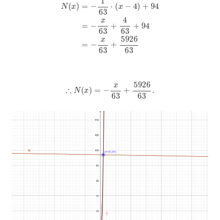
∴
N
(
x
)
=
−
x
63
+
5926
63
.