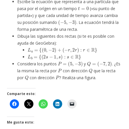
Escribe la ecuación que representa a una partícula que
t
=
0
pasa por el orígen en un tiempo
(«su punto de
partida») y que cada unidad de tiempo avanza cambia
(
−
5
,
−
3
)
su posición sumando
. La ecuación tendrá la
forma paramétrica de una recta.
Dibuja las siguientes dos rectas (si te es posible con
ayuda de GeoGebra):
L
a
=
{
(
0
,
−
2
)
+
(
−
r
,
2
r
)
:
r
∈
R
}
L
b
=
{
(
2
s
−
1
,
s
)
:
s
∈
R
}
P
=
(
5
,
−
3
)
Q
=
(
−
7
,
2
)
Considera los puntos
y
. ¿Es
P
Q
la misma la recta por
con dirección
que la recta
Q
P
por
con dirección
? Realiza una figura.
Comparte esto:
Me gusta esto: