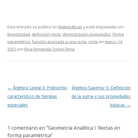
Esta entrada se publicó en
Matemáticas
y está etiquetada con
biyectividad
,
definición recta
,
demostración postulados
,
forma
paramétrica
,
función asociada a una recta
,
recta
en
marzo 14,
2021
por
Elsa Fernanda Torres Feria
.
Navegación
←
Álgebra Lineal II: Polinomio
Álgebra Superior II: Definición
de
característico de familias
de la suma y sus propiedades
entradas
especiales
básicas
→
1 comentario en “
Geometría Analítica I: Rectas en
forma paramétrica
”