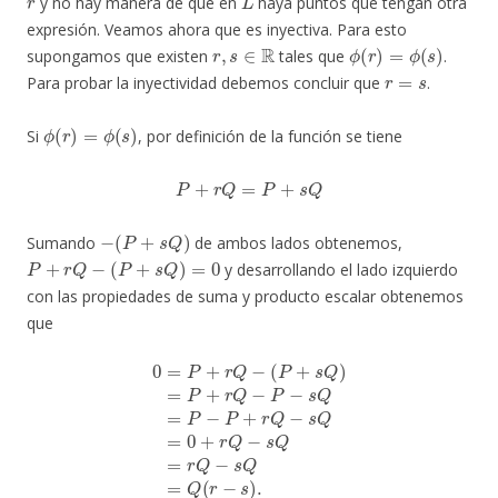
y no hay manera de que en
haya puntos que tengan otra
expresión. Veamos ahora que es inyectiva. Para esto
r
,
s
∈
R
ϕ
(
r
)
=
ϕ
(
s
)
supongamos que existen
tales que
.
r
=
s
Para probar la inyectividad debemos concluir que
.
ϕ
(
r
)
=
ϕ
(
s
)
Si
, por definición de la función se tiene
P
+
r
Q
=
P
+
s
Q
−
(
P
+
s
Q
)
Sumando
de ambos lados obtenemos,
P
+
r
Q
−
(
P
+
s
Q
)
=
0
y desarrollando el lado izquierdo
con las propiedades de suma y producto escalar obtenemos
que
(
P
+
s
Q
)
=
P
+
r
Q
−
P
−
s
Q
=
P
0
=
−
=
Q
P
P
(
+
+
r
−
r
r
Q
Q
s
)
−
−
.
s
Q
=
0
+
r
Q
−
s
Q
=
r
Q
−
s
Q