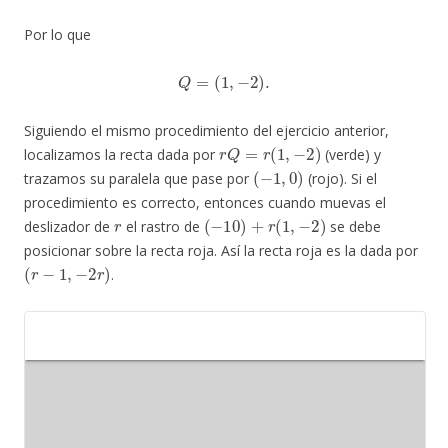
Por lo que
Q
=
(
1
,
−
2
)
.
Siguiendo el mismo procedimiento del ejercicio anterior,
r
Q
=
r
(
1
,
−
2
)
localizamos la recta dada por
(verde) y
(
−
1
,
0
)
trazamos su paralela que pase por
(rojo). Si el
procedimiento es correcto, entonces cuando muevas el
r
(
−
10
)
+
r
(
1
,
−
2
)
deslizador de
el rastro de
se debe
posicionar sobre la recta roja. Así la recta roja es la dada por
(
r
−
1
,
−
2
r
)
.