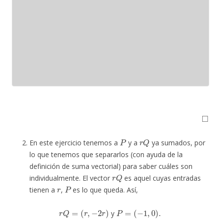
◻
P
r
Q
En este ejercicio tenemos a
y a
ya sumados, por
lo que tenemos que separarlos (con ayuda de la
definición de suma vectorial) para saber cuáles son
r
Q
individualmente. El vector
es aquel cuyas entradas
r
P
tienen a
,
es lo que queda. Así,
r
Q
=
(
r
,
−
2
r
)
P
=
(
−
1
,
0
)
.
y