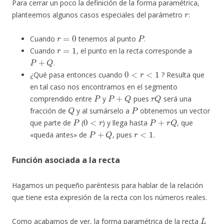
Para cerrar un poco la definición de la forma paramétrica,
r
planteemos algunos casos especiales del parámetro
:
r
=
0
P
Cuando
tenemos al punto
.
r
=
1
Cuando
, el punto en la recta corresponde a
P
+
Q
.
0
<
r
<
1
¿Qué pasa entonces cuando
? Resulta que
en tal caso nos encontramos en el segmento
P
P
+
Q
r
Q
comprendido entre
y
pues
será una
Q
P
fracción de
y al sumárselo a
obtenemos un vector
P
0
<
r
P
+
r
Q
que parte de
(
) y llega hasta
, que
P
+
Q
r
<
1
«queda antes» de
, pues
.
Función asociada a la recta
Hagamos un pequeño paréntesis para hablar de la relación
que tiene esta expresión de la recta con los números reales.
L
Como acabamos de ver, la forma paramétrica de la recta