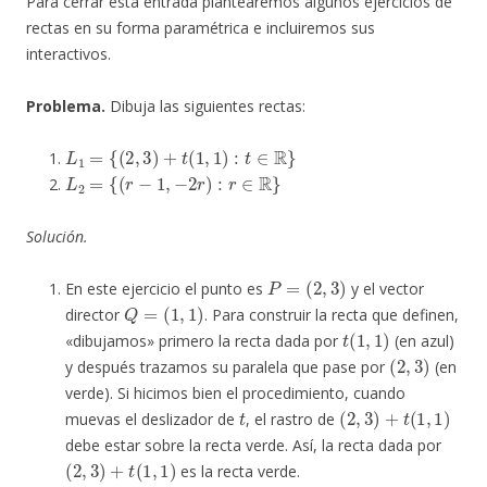
Para cerrar esta entrada plantearemos algunos ejercicios de
rectas en su forma paramétrica e incluiremos sus
interactivos.
Problema.
Dibuja las siguientes rectas:
L
1
=
{
(
2
,
3
)
+
t
(
1
,
1
)
:
t
∈
R
}
L
2
=
{
(
r
−
1
,
−
2
r
)
:
r
∈
R
}
Solución.
P
=
(
2
,
3
)
En este ejercicio el punto es
y el vector
Q
=
(
1
,
1
)
director
. Para construir la recta que definen,
t
(
1
,
1
)
«dibujamos» primero la recta dada por
(en azul)
(
2
,
3
)
y después trazamos su paralela que pase por
(en
verde). Si hicimos bien el procedimiento, cuando
t
(
2
,
3
)
+
t
(
1
,
1
)
muevas el deslizador de
, el rastro de
debe estar sobre la recta verde. Así, la recta dada por
(
2
,
3
)
+
t
(
1
,
1
)
es la recta verde.