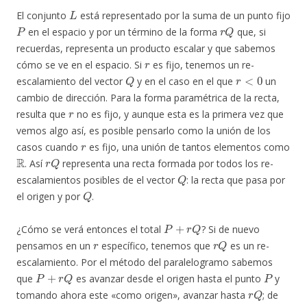
L
El conjunto
está representado por la suma de un punto fijo
P
r
Q
en el espacio y por un término de la forma
que, si
recuerdas, representa un producto escalar y que sabemos
r
cómo se ve en el espacio. Si
es fijo, tenemos un re-
Q
r
<
0
escalamiento del vector
y en el caso en el que
un
cambio de dirección. Para la forma paramétrica de la recta,
r
resulta que
no es fijo, y aunque esta es la primera vez que
vemos algo así, es posible pensarlo como la unión de los
r
casos cuando
es fijo, una unión de tantos elementos como
R
r
Q
. Así
representa una recta formada por todos los re-
Q
escalamientos posibles de el vector
: la recta que pasa por
Q
el origen y por
.
P
+
r
Q
¿Cómo se verá entonces el total
? Si de nuevo
r
r
Q
pensamos en un
específico, tenemos que
es un re-
escalamiento. Por el método del paralelogramo sabemos
P
+
r
Q
P
que
es avanzar desde el origen hasta el punto
y
r
Q
tomando ahora este «como origen», avanzar hasta
; de
r
Q