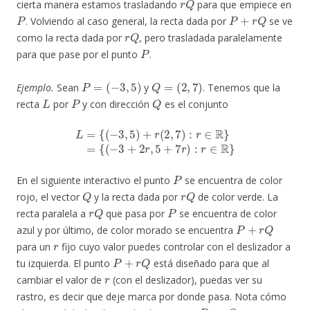
cierta manera estamos trasladando
para que empiece en
P
P
+
r
Q
. Volviendo al caso general, la recta dada por
se ve
r
Q
como la recta dada por
, pero trasladada paralelamente
P
para que pase por el punto
.
P
=
(
−
3
,
5
)
Q
=
(
2
,
7
)
Ejemplo.
Sean
y
. Tenemos que la
L
P
Q
recta
por
y con dirección
es el conjunto
L
=
{
(
−
3
,
5
)
+
r
(
2
,
7
)
:
r
∈
R
}
=
{
(
−
3
+
2
r
,
5
+
7
r
)
:
r
∈
R
}
P
En el siguiente interactivo el punto
se encuentra de color
Q
r
Q
rojo, el vector
y la recta dada por
de color verde. La
r
Q
P
recta paralela a
que pasa por
se encuentra de color
P
+
r
Q
azul y por último, de color morado se encuentra
r
para un
fijo cuyo valor puedes controlar con el deslizador a
P
+
r
Q
tu izquierda. El punto
está diseñado para que al
r
cambiar el valor de
(con el deslizador), puedas ver su
rastro, es decir que deje marca por donde pasa. Nota cómo
P
+
r
Q