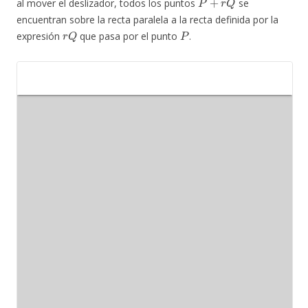
al mover el deslizador, todos los puntos
se
encuentran sobre la recta paralela a la recta definida por la
r
Q
P
expresión
que pasa por el punto
.