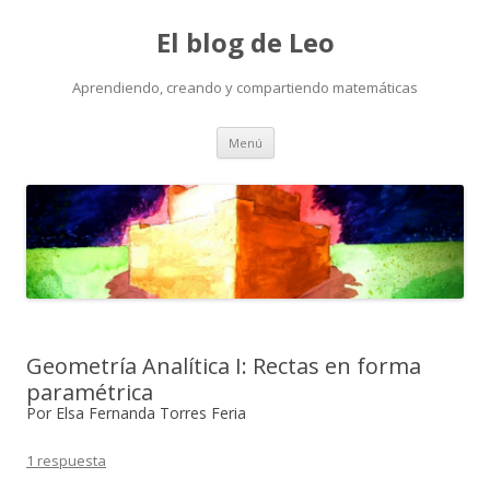
El blog de Leo
Aprendiendo, creando y compartiendo matemáticas
Saltar
Menú
al
contenido
Geometría Analítica I: Rectas en forma
paramétrica
Por Elsa Fernanda Torres Feria
1 respuesta