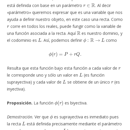
r
∈
R
está definida con base en un parámetro
. Al decir
«parámetro» queremos expresar que es una variable que nos
ayuda a definir nuestro objeto, en este caso una recta. Como
r
corre en todos los reales, puede fungir como la variable de
R
una función asociada a la recta. Aquí
es nuestro dominio, y
L
ϕ
:
R
→
L
el codominio es
. Así, podemos definir
como
ϕ
(
r
)
=
P
+
r
Q
.
r
Resulta que esta función bajo esta función a cada valor de
L
le corresponde uno y sólo un valor en
(es función
L
r
suprayectiva) y cada valor de
se obtiene de un único
(es
inyectiva).
ϕ
(
r
)
Proposición.
La función
es biyectiva.
ϕ
Demostración.
Ver que
es suprayectiva es inmediato pues
L
la recta
está definida precisamente mediante el parámetro
r
L