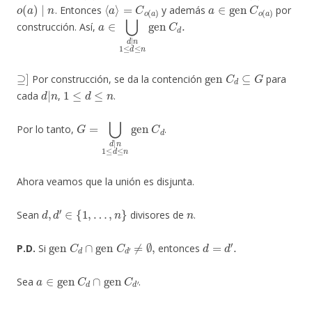
o
(
a
)
∣
n
⟨
a
⟩
=
C
o
(
a
)
a
∈
gen
C
o
(
a
)
. Entonces
y además
por
a
∈
⋃
d
|
n
1
≤
d
≤
n
gen
C
d
.
construcción. Así,
⊇
]
gen
C
d
⊆
G
Por construcción, se da la contención
para
d
|
n
1
≤
d
≤
n
cada
,
.
G
=
⋃
d
|
n
1
≤
d
≤
n
gen
C
d
Por lo tanto,
.
Ahora veamos que la unión es disjunta.
d
,
d
′
∈
{
1
,
…
,
n
}
n
Sean
divisores de
.
gen
C
d
∩
gen
C
d
′
≠
∅
,
d
=
d
′
.
P.D.
Si
entonces
a
∈
gen
C
d
∩
gen
C
d
′
Sea
.