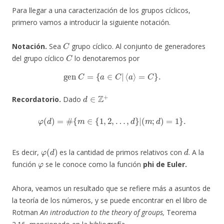
Para llegar a una caracterización de los grupos cíclicos,
primero vamos a introducir la siguiente notación.
C
Notación.
Sea
grupo cíclico. Al conjunto de generadores
C
del grupo cíclico
lo denotaremos por
gen
C
=
{
a
∈
C
|
⟨
a
⟩
=
C
}
.
d
∈
Z
+
Recordatorio.
Dado
φ
(
d
)
=
#
{
m
∈
{
1
,
2
,
…
,
d
}
|
(
m
;
d
)
=
1
}
.
φ
(
d
)
d
Es decir,
es la cantidad de primos relativos con
. A la
φ
función
se le conoce como la función
phi de Euler.
Ahora, veamos un resultado que se refiere más a asuntos de
la teoría de los números, y se puede encontrar en el libro de
Rotman
An introduction to the theory of groups,
Teorema