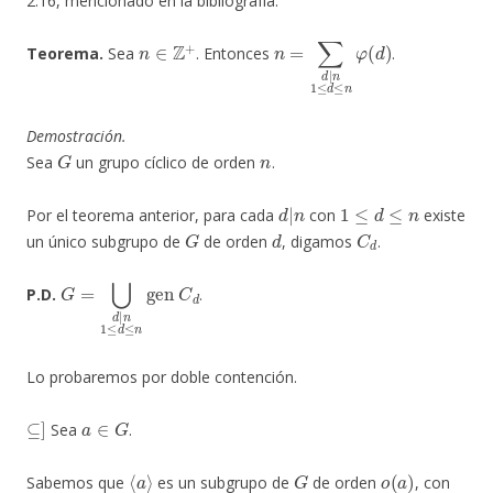
2.16, mencionado en la bibliografía.
n
∈
Z
+
n
=
∑
d
|
n
1
≤
d
≤
n
φ
(
d
)
Teorema.
Sea
. Entonces
.
Demostración.
G
n
Sea
un grupo cíclico de orden
.
d
|
n
1
≤
d
≤
n
Por el teorema anterior, para cada
con
existe
G
d
C
d
un único subgrupo de
de orden
, digamos
.
G
=
⋃
d
|
n
1
≤
d
≤
n
gen
C
d
P.D.
.
Lo probaremos por doble contención.
⊆
]
a
∈
G
Sea
.
⟨
a
⟩
G
o
(
a
)
Sabemos que
es un subgrupo de
de orden
, con