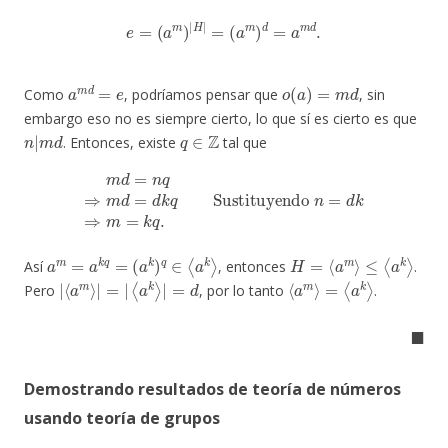
e
=
(
a
m
)
|
H
|
=
(
a
m
)
d
=
a
m
d
.
a
m
d
=
e
o
(
a
)
=
m
d
Como
, podríamos pensar que
, sin
embargo eso no es siempre cierto, lo que sí es cierto es que
n
|
m
d
q
∈
Z
. Entonces, existe
tal que
m
d
=
n
q
⇒
m
d
=
d
k
q
Sustituyendo
n
=
d
k
⇒
m
=
k
q
.
a
m
=
a
k
q
=
(
a
k
)
q
∈
⟨
a
k
⟩
H
=
⟨
a
m
⟩
≤
⟨
a
k
⟩
Así
, entonces
.
|
⟨
a
⟨
a
k
m
⟩
|
⟩
=
|
d
=
|
⟨
a
m
⟩
=
⟨
a
k
⟩
Pero
, por lo tanto
.
◼
Demostrando resultados de teoría de números
usando teoría de grupos