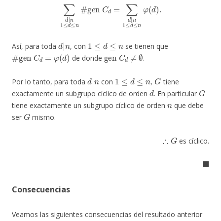
∑
d
|
n
1
≤
d
≤
n
#
gen
C
d
=
∑
d
|
n
1
≤
d
≤
n
φ
(
d
)
.
d
|
n
1
≤
d
≤
n
Así, para toda
, con
se tienen que
#
gen
C
d
=
φ
(
d
)
gen
C
d
≠
∅
de donde
.
d
|
n
1
≤
d
≤
n
G
Por lo tanto, para toda
con
,
tiene
d
G
exactamente un subgrupo cíclico de orden
. En particular
n
tiene exactamente un subgrupo cíclico de orden
que debe
G
ser
mismo.
∴
G
es cíclico.
◼
Consecuencias
Veamos las siguientes consecuencias del resultado anterior