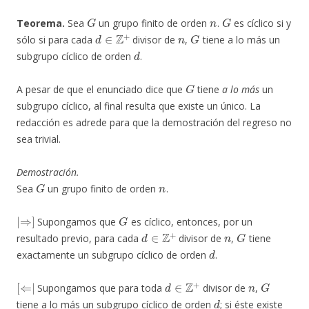
G
n
G
Teorema.
Sea
un grupo finito de orden
.
es cíclico si y
d
∈
Z
+
n
G
sólo si para cada
divisor de
,
tiene a lo más un
d
subgrupo cíclico de orden
.
G
A pesar de que el enunciado dice que
tiene
a lo más
un
subgrupo cíclico, al final resulta que existe un único. La
redacción es adrede para que la demostración del regreso no
sea trivial.
Demostración.
G
n
Sea
un grupo finito de orden
.
|
⇒
]
G
Supongamos que
es cíclico, entonces, por un
d
∈
Z
+
n
G
resultado previo, para cada
divisor de
,
tiene
d
exactamente un subgrupo cíclico de orden
.
[
⇐
|
d
∈
Z
+
n
G
Supongamos que para toda
divisor de
,
d
tiene a lo más un subgrupo cíclico de orden
; si éste existe