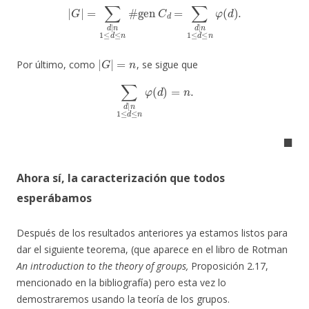
|
G
|
=
∑
d
|
n
1
≤
d
≤
n
#
gen
C
d
=
∑
d
|
n
1
≤
d
≤
n
φ
(
d
)
.
|
G
|
=
n
Por último, como
, se sigue que
∑
d
|
n
1
≤
d
≤
n
φ
(
d
)
=
n
.
◼
Ahora sí, la caracterización que todos
esperábamos
Después de los resultados anteriores ya estamos listos para
dar el siguiente teorema, (que aparece en el libro de Rotman
An introduction to the theory of groups,
Proposición 2.17,
mencionado en la bibliografía) pero esta vez lo
demostraremos usando la teoría de los grupos.