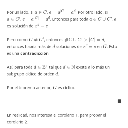
a
∈
C
e
=
a
|
C
|
=
a
d
Por un lado, si
,
. Por otro lado, si
a
∈
C
′
e
=
a
|
C
′
|
=
a
d
a
∈
C
∪
C
′
a
,
. Entonces para toda
,
x
d
=
e
es solución de
.
C
≠
C
′
#
C
∪
C
′
>
|
C
|
=
d
Pero como
, entonces
,
d
x
d
=
e
G
entonces habría más de
soluciones de
en
. Esto
es una
contradicción
.
d
∈
Z
+
d
∈
N
Así, para toda
tal que
existe a lo más un
d
subgrupo cíclico de orden
.
G
Por el teorema anterior,
es cíclico.
◼
En realidad, nos interesa el corolario 1, para probar el
corolario 2.