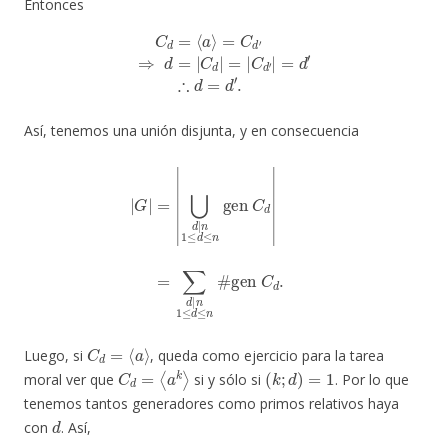
Entonces
C
d
=
⟨
a
⟩
=
C
d
′
⇒
d
=
|
C
d
|
=
|
C
d
′
|
=
d
′
∴
d
=
d
′
.
Así, tenemos una unión disjunta, y en consecuencia
|
G
|
=
|
⋃
d
|
n
1
≤
d
≤
n
gen
C
d
|
=
∑
d
|
n
1
≤
d
≤
n
#
gen
C
d
.
C
d
=
⟨
a
⟩
Luego, si
, queda como ejercicio para la tarea
C
d
=
⟨
a
k
⟩
(
k
;
d
)
=
1
moral ver que
si y sólo si
. Por lo que
tenemos tantos generadores como primos relativos haya
d
con
. Así,