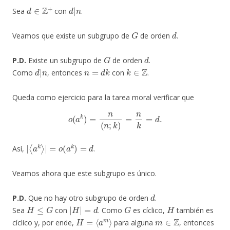
d
∈
Z
+
d
|
n
Sea
con
.
G
d
Veamos que existe un subgrupo de
de orden
.
G
d
P.D.
Existe un subgrupo de
de orden
.
d
|
n
n
=
d
k
k
∈
Z
Como
, entonces
con
.
Queda como ejercicio para la tarea moral verificar que
o
(
a
k
)
=
n
(
n
;
k
)
=
n
k
=
d
.
|
⟨
a
k
⟩
|
=
o
(
a
k
)
=
d
Así,
.
Veamos ahora que este subgrupo es único.
d
P.D.
Que no hay otro subgrupo de orden
.
H
≤
G
|
H
|
=
d
G
H
Sea
con
. Como
es cíclico,
también es
H
=
⟨
a
m
⟩
m
∈
Z
cíclico y, por ende,
para alguna
, entonces