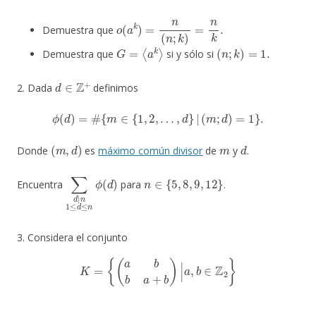
o
(
a
k
)
=
n
(
n
;
k
)
=
n
k
.
Demuestra que
G
=
⟨
a
k
⟩
(
n
;
k
)
=
1.
Demuestra que
si y sólo si
d
∈
Z
+
2. Dada
definimos
ϕ
(
d
)
=
#
{
m
∈
{
1
,
2
,
…
,
d
}
|
(
m
;
d
)
=
1
}
.
(
m
,
d
)
m
d
Donde
es
máximo común divisor
de
y
.
∑
d
|
n
1
≤
d
≤
n
ϕ
(
d
n
)
∈
{
5
,
8
,
9
,
12
}
Encuentra
para
.
3. Considera el conjunto
K
=
{
(
a
b
b
a
+
b
)
|
a
,
b
∈
Z
2
}
K