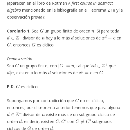
(aparecen en el libro de Rotman
A first course in abstract
algebra
mencionado en la bibliografía en el Teorema 2.18 y la
observación previa):
G
n
Corolario 1.
Sea
un grupo finito de orden
. Si para toda
d
∈
Z
+
n
d
x
d
=
e
divisor de
hay a lo más
soluciones de
en
G
G
, entonces
es cíclico.
Demostración.
G
|
G
|
=
n
∀
d
∈
Z
+
Sea
un grupo finito, con
, tal que
que
d
|
n
d
x
d
=
e
G
.
, existen a lo más
soluciones de
en
G
P.D.
es cíclico.
G
Supongamos por contradicción que
no es cíclico,
entonces, por el teorema anterior tenemos que para alguna
d
∈
Z
+
n
divisor de
existe más de un subgrupo cíclico de
d
C
,
C
′
C
≠
C
′
orden
, es decir, existen
con
subgrupos
G
d
cíclicos de
de orden
.