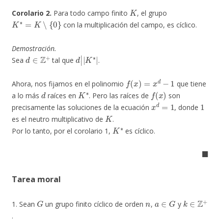
K
Corolario 2.
Para todo campo finito
, el grupo
K
∗
=
K
∖
{
0
}
con la multiplicación del campo, es cíclico.
Demostración.
d
∈
Z
+
d
|
|
K
∗
|
Sea
tal que
.
f
(
x
)
=
x
d
−
1
Ahora, nos fijamos en el polinomio
que tiene
d
K
∗
f
(
x
)
a lo más
raíces en
. Pero las raíces de
son
x
d
=
1
1
precisamente las soluciones de la ecuación
, donde
K
es el neutro multiplicativo de
.
K
∗
Por lo tanto, por el corolario 1,
es cíclico.
◼
Tarea moral
G
n
a
∈
G
k
∈
Z
+
1. Sean
un grupo finito cíclico de orden
,
y
.