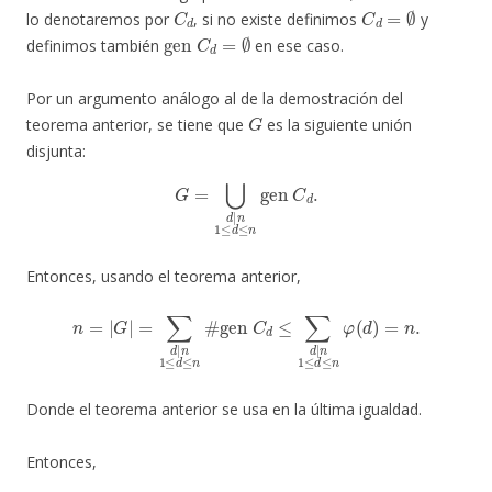
C
d
C
d
=
∅
lo denotaremos por
, si no existe definimos
y
gen
C
d
=
∅
definimos también
en ese caso.
Por un argumento análogo al de la demostración del
G
teorema anterior, se tiene que
es la siguiente unión
disjunta:
G
=
⋃
d
|
n
1
≤
d
≤
n
gen
C
d
.
Entonces, usando el teorema anterior,
n
=
|
G
|
=
∑
d
|
n
1
≤
d
≤
n
#
gen
C
d
≤
∑
d
|
n
1
≤
d
≤
n
φ
(
d
)
=
n
.
Donde el teorema anterior se usa en la última igualdad.
Entonces,