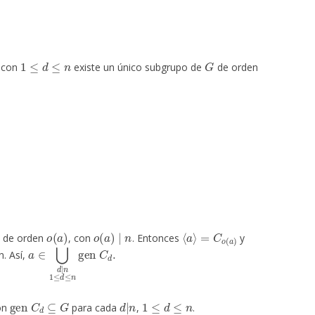
n
1
≤
d
≤
n
G
con
existe un único subgrupo de
de orden
o
(
a
)
o
(
a
)
∣
n
⟨
a
⟩
=
C
o
(
a
)
de orden
, con
. Entonces
y
a
∈
⋃
d
|
n
1
≤
d
≤
n
gen
C
d
.
. Así,
gen
C
d
⊆
G
d
|
n
1
≤
d
≤
n
ión
para cada
,
.