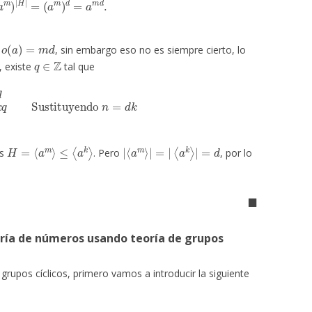
o
(
a
)
=
m
d
e
, sin embargo eso no es siempre cierto, lo
q
∈
Z
, existe
tal que
k
q
Sustituyendo
n
=
d
k
⇒
m
=
k
q
.
H
=
⟨
a
m
⟩
≤
⟨
a
k
⟩
|
⟨
a
⟨
a
k
m
⟩
|
⟩
=
|
d
=
|
es
. Pero
, por lo
◼
ría de números usando teoría de grupos
 grupos cíclicos, primero vamos a introducir la siguiente