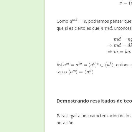
a
m
d
=
e
Como
, podríamos pensar qu
n
|
m
d
que sí es cierto es que
. Entonces
m
d
=
n
q
⇒
m
d
=
d
a
m
=
a
k
q
=
(
a
k
)
q
∈
⟨
a
k
⟩
Así
, entonc
⟨
a
m
⟩
=
⟨
a
k
⟩
tanto
.
Demostrando resultados de teo
Para llegar a una caracterización de los
notación.