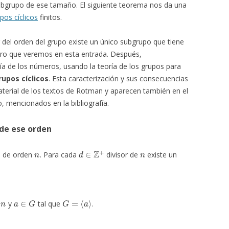
 subgrupo de ese tamaño. El siguiente teorema nos da una
pos cíclicos
finitos.
or del orden del grupo existe un único subgrupo que tiene
mero que veremos en esta entrada. Después,
a de los números, usando la teoría de los grupos para
rupos cíclicos
. Esta caracterización y sus consecuencias
aterial de los textos de Rotman y aparecen también en el
, mencionados en la bibliografía.
 de ese orden
n
d
∈
Z
+
n
co de orden
. Para cada
divisor de
existe un
n
a
∈
G
G
=
⟨
a
⟩
n
y
tal que
.