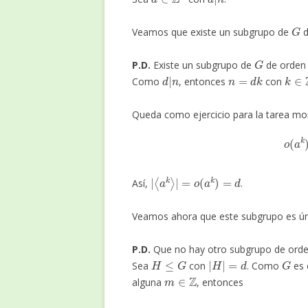
G
Veamos que existe un subgrupo de
d
G
P.D.
Existe un subgrupo de
de orde
d
|
n
n
=
d
k
k
∈
Como
, entonces
con
Queda como ejercicio para la tarea mora
o
(
|
⟨
a
k
⟩
|
=
o
(
a
k
)
=
d
Así,
.
Veamos ahora que este subgrupo es ún
P.D.
Que no hay otro subgrupo de ord
H
≤
G
|
H
|
=
d
G
Sea
con
. Como
es 
m
∈
Z
alguna
, entonces
e
=
(
a