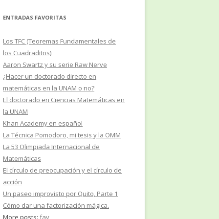
ENTRADAS FAVORITAS
Los TFC (Teoremas Fundamentales de
los Cuadraditos)
Aaron Swartz y su serie Raw Nerve
¿Hacer un doctorado directo en
matemáticas en la UNAM o no?
El doctorado en Ciencias Matemáticas en
la UNAM
Khan Academy en español
La Técnica Pomodoro, mi tesis y la OMM
La 53 Olimpiada Internacional de
Matemáticas
El círculo de preocupación y el círculo de
acción
Un paseo improvisto por Quito, Parte 1
Cómo dar una factorización mágica.
More posts:
fav