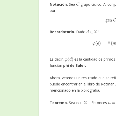
C
Notación.
Sea
grupo cíclico. Al con
por
ge
d
∈
Z
+
Recordatorio.
Dado
φ
(
d
)
=
#
{
φ
(
d
)
Es decir,
es la cantidad de primos
función
phi de Euler.
Ahora, veamos un resultado que se refi
puede encontrar en el libro de Rotman
mencionado en la bibliografía.
n
∈
Z
+
n
=
∑
Teorema.
Sea
. Entonces