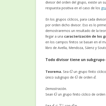
divisor del orden del grupo, existe un
respuesta positiva en el caso de los
gru
En los grupos cíclicos, para cada divis
por orden dicho divisor. Eso es lo pri
demostraremos un resultado de la teorí
llegar a una
caracterización de los g
en los campos finitos se basan en el m
libro de Avella, Mendoza, Sáenz y Souto
Todo divisor tiene un subgrupo
G
Teorema.
Sea
un grupo finito cícli
G
d
único subgrupo de
de orden
.
Demostración.
G
Sean
un grupo finito cíclico de orde
d
∈
Z
+
d
|
n
Sea
con
.