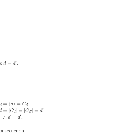
d
.
d
=
d
′
.
es
⇒
d
=
|
C
d
|
=
|
C
d
′
|
=
d
′
∴
d
=
d
′
.
consecuencia