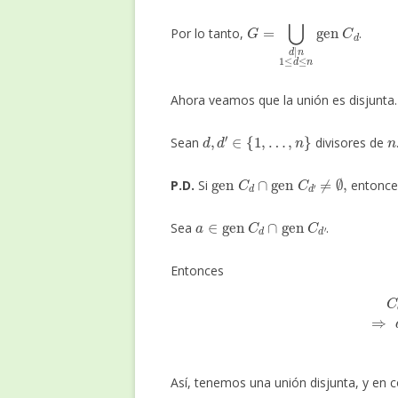
G
=
⋃
d
|
n
1
≤
d
≤
n
gen
C
Por lo tanto,
.
Ahora veamos que la unión es disjunta.
d
,
d
′
∈
{
1
,
…
,
n
}
n
Sean
divisores de
gen
C
d
∩
gen
C
d
′
≠
∅
,
P.D.
Si
entonc
a
∈
gen
C
d
∩
gen
C
d
′
Sea
.
Entonces
C
d
=
⟨
a
⟩
=
C
d
′
Así, tenemos una unión disjunta, y en 