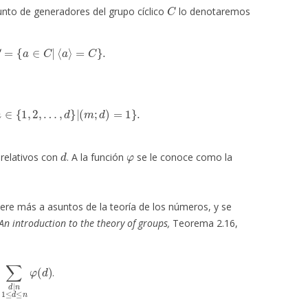
C
junto de generadores del grupo cíclico
lo denotaremos
n
C
=
{
a
∈
C
|
⟨
a
⟩
=
C
}
.
m
∈
{
1
,
2
,
…
,
d
}
|
(
m
;
d
)
=
1
}
.
d
φ
 relativos con
. A la función
se le conoce como la
ere más a asuntos de la teoría de los números, y se
An introduction to the theory of groups,
Teorema 2.16,
d
|
n
1
≤
d
≤
n
φ
(
d
)
.