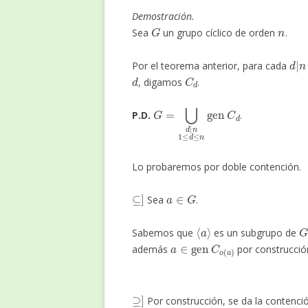
Demostración.
G
n
Sea
un grupo cíclico de orden
.
d
|
Por el teorema anterior, para cada
d
C
d
, digamos
.
G
=
⋃
d
|
n
1
≤
d
≤
n
gen
C
d
P.D.
.
Lo probaremos por doble contención.
⊆
]
a
∈
G
Sea
.
⟨
a
⟩
G
Sabemos que
es un subgrupo de
a
∈
gen
C
o
(
a
)
además
por construcción
⊇
]
Por construcción, se da la contenc