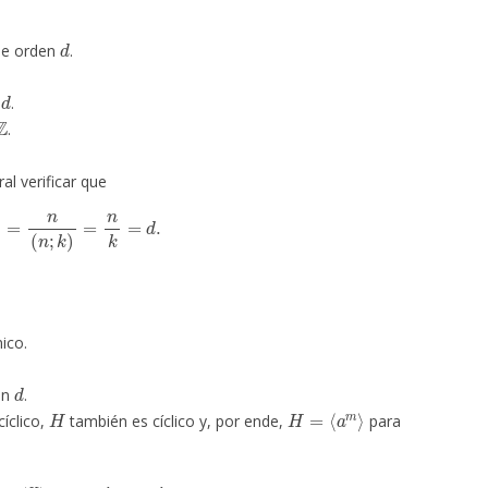
d
e orden
.
d
n
.
Z
.
l verificar que
a
k
)
=
n
(
n
;
k
)
=
n
k
=
d
.
ico.
d
en
.
H
H
=
⟨
a
m
⟩
cíclico,
también es cíclico y, por ende,
para
m
)
|
H
|
=
(
a
m
)
d
=
a
m
d
.