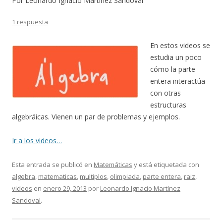
Por Leonardo Ignacio Martínez Sandoval
1 respuesta
En estos videos se
estudia un poco
cómo la parte
entera interactúa
con otras
estructuras
algebráicas. Vienen un par de problemas y ejemplos.
Ir a los videos…
Esta entrada se publicó en
Matemáticas
y está etiquetada con
algebra
,
matematicas
,
multiplos
,
olimpiada
,
parte entera
,
raiz
,
videos
en
enero 29, 2013
por
Leonardo Ignacio Martínez
Sandoval
.