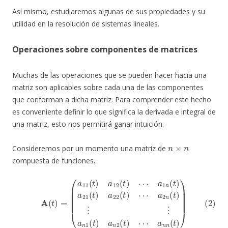
Así mismo, estudiaremos algunas de sus propiedades y su
utilidad en la resolución de sistemas lineales.
Operaciones sobre componentes de matrices
Muchas de las operaciones que se pueden hacer hacía una
matriz son aplicables sobre cada una de las componentes
que conforman a dicha matriz. Para comprender este hecho
es conveniente definir lo que significa la derivada e integral de
una matriz, esto nos permitirá ganar intuición.
n
×
n
Consideremos por un momento una matriz de
compuesta de funciones.
(2)
A
(
t
)
a
=
2
(
a
n
11
(
t
)
⋮
(
t
)
⋮
a
12
a
n
(
t
1
)
(
⋯
t
)
a
a
n
1
2
n
(
(
t
t
)
)
⋯
a
21
a
n
(
t
n
)
(
a
t
22
)
)
(
t
)
⋯