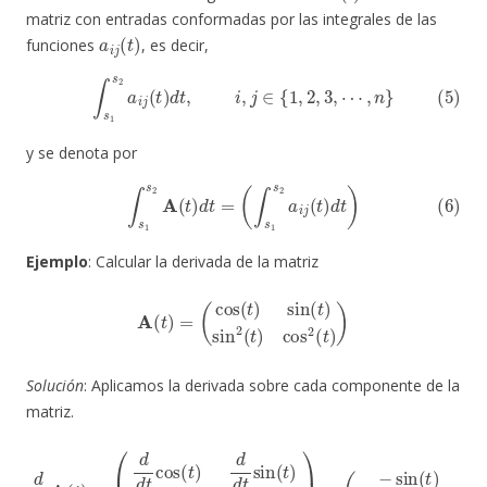
matriz con entradas conformadas por las integrales de las
a
i
j
(
t
)
funciones
, es decir,
(5)
∫
s
1
s
2
a
i
j
(
t
)
d
t
,
i
,
j
∈
{
1
,
2
,
3
,
⋯
,
n
}
y se denota por
(6)
∫
s
1
s
2
A
(
t
)
d
t
=
(
∫
s
1
s
2
a
i
j
(
t
)
d
t
)
Ejemplo
: Calcular la derivada de la matriz
A
(
t
)
=
(
cos
(
t
)
sin
(
t
)
sin
2
(
t
)
cos
2
(
t
)
)
Solución
: Aplicamos la derivada sobre cada componente de la
matriz.
d
d
t
A
(
(
t
−
)
=
sin
(
d
d
(
t
t
)
cos
cos
(
(
t
t
)
)
2
d
sin
d
t
sin
(
t
)
cos
(
t
)
d
(
d
t
)
t
−
sin
2
cos
2
(
t
(
)
t
d
)
sin
d
t
cos
(
t
)
)
2
(
t
)
)
=