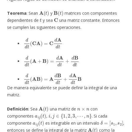
A
(
t
)
B
(
t
)
Teorema
: Sean
y
matrices con componentes
t
C
dependientes de
y sea
una matriz constante. Entonces
se cumplen las siguientes operaciones.
d
d
t
(
CA
)
=
C
d
A
d
t
d
d
t
(
A
+
B
)
=
d
A
d
t
+
d
B
d
t
d
d
t
(
AB
)
=
A
d
B
d
t
+
d
A
d
t
B
De manera equivalente se puede definir la integral de una
matriz.
A
(
t
)
n
×
n
Definición
: Sea
una matriz de
con
a
i
j
(
t
)
i
,
j
∈
{
1
,
2
,
3
,
⋯
,
n
}
componentes
,
. Si cada
a
i
j
(
t
)
δ
=
[
s
1
,
s
2
]
componente
es integrable en un intervalo
,
A
(
t
)
entonces se define la integral de la matriz
como la