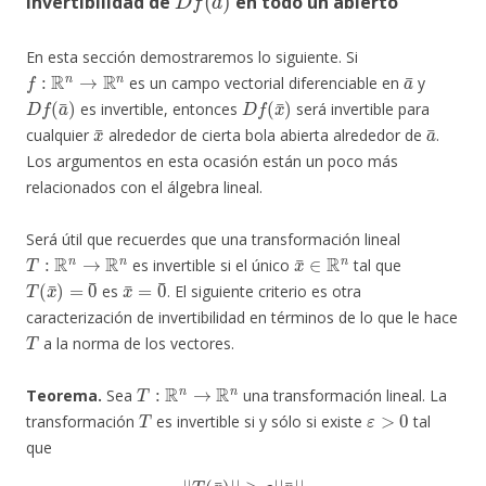
Invertibilidad de
en todo un abierto
En esta sección demostraremos lo siguiente. Si
f
:
R
n
→
R
n
a
¯
es un campo vectorial diferenciable en
y
D
f
(
a
¯
)
D
f
(
x
¯
)
es invertible, entonces
será invertible para
x
¯
a
¯
cualquier
alrededor de cierta bola abierta alrededor de
.
Los argumentos en esta ocasión están un poco más
relacionados con el álgebra lineal.
Será útil que recuerdes que una transformación lineal
T
:
R
n
→
R
n
x
¯
∈
R
n
es invertible si el único
tal que
T
(
x
¯
)
=
0
¯
x
¯
=
0
¯
es
. El siguiente criterio es otra
caracterización de invertibilidad en términos de lo que le hace
T
a la norma de los vectores.
T
:
R
n
→
R
n
Teorema.
Sea
una transformación lineal. La
T
ε
>
0
transformación
es invertible si y sólo si existe
tal
que
|
|
T
(
x
¯
)
|
|
≥
ε
|
|
x
¯
|
|