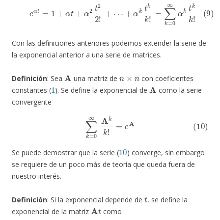
(9)
e
α
t
=
1
+
α
t
+
α
2
t
2
2
!
+
⋯
+
α
k
t
k
k
!
=
∑
k
=
0
∞
α
k
t
k
k
!
Con las definiciones anteriores podemos extender la serie de
la exponencial anterior a una serie de matrices.
A
n
×
n
Definición
: Sea
una matriz de
con coeficientes
1
A
constantes (
). Se define la exponencial de
como la serie
convergente
(10)
∑
k
=
0
∞
A
k
k
!
=
e
A
10
Se puede demostrar que la serie (
) converge, sin embargo
se requiere de un poco más de teoría que queda fuera de
nuestro interés.
t
Definición
: Si la exponencial depende de
, se define la
A
t
exponencial de la matriz
como