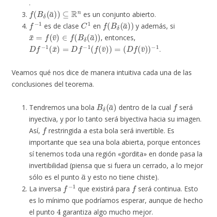
.
f
(
B
δ
(
a
¯
)
)
⊆
R
n
es un conjunto abierto.
f
−
1
C
1
f
(
B
δ
(
a
¯
)
)
es de clase
en
y además, si
x
¯
=
f
(
v
¯
)
∈
f
(
B
δ
(
a
¯
)
)
, entonces,
D
f
−
1
(
x
¯
)
=
D
f
−
1
(
f
(
v
¯
)
)
=
(
D
f
(
v
¯
)
)
−
1
.
Veamos qué nos dice de manera intuitiva cada una de las
conclusiones del teorema.
B
δ
(
a
¯
)
f
Tendremos una bola
dentro de la cual
será
inyectiva, y por lo tanto será biyectiva hacia su imagen.
f
Así,
restringida a esta bola será invertible. Es
importante que sea una bola abierta, porque entonces
sí tenemos toda una región «gordita» en donde pasa la
invertibilidad (piensa que si fuera un cerrado, a lo mejor
a
¯
sólo es el punto
y esto no tiene chiste).
f
−
1
f
La inversa
que existirá para
será continua. Esto
es lo mínimo que podríamos esperar, aunque de hecho
4
el punto
garantiza algo mucho mejor.