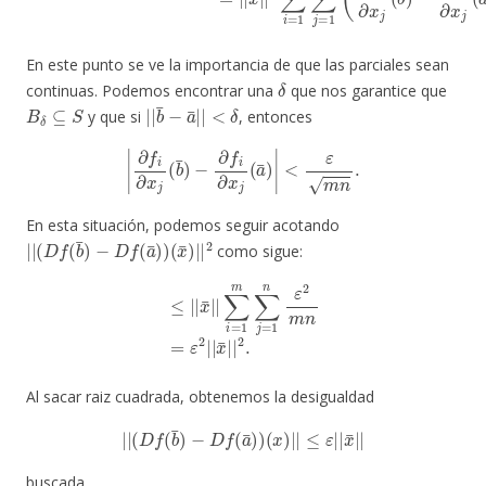
En este punto se ve la importancia de que las parciales sean
δ
continuas. Podemos encontrar una
que nos garantice que
B
δ
⊆
S
|
<
|
δ
b
¯
−
a
¯
|
|
y que si
, entonces
|
∂
f
∂
x
j
(
b
¯
)
−
∂
f
∂
x
j
(
a
¯
)
|
<
ε
m
n
.
En esta situación, podemos seguir acotando
|
(
x
|
¯
(
D
)
|
f
|
(
b
2
¯
)
−
D
f
(
a
¯
)
)
como sigue:
≤
|
|
x
¯
|
|
∑
i
=
1
m
∑
j
=
1
n
ε
2
m
n
=
ε
2
|
|
x
¯
|
|
2
.
Al sacar raiz cuadrada, obtenemos la desigualdad
|
|
(
D
f
(
b
¯
)
−
D
f
(
a
¯
)
)
(
x
)
|
|
≤
ε
|
|
x
¯
|
|
buscada.