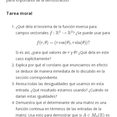
parte importante de la demostración.
Tarea moral
¿Qué diría el teorema de la función inversa para
f
:
R
2
→
R
2
campos vectoriales
? ¿Se puede usar para
f
(
r
,
θ
)
=
(
r
cos
(
θ
)
,
r
sin
(
θ
)
)
?
r
θ
Si es así, ¿para qué valores de
y
? ¿Qué diría en este
caso explícitamente?
Explica por qué el corolario que enunciamos en efecto
se deduce de manera inmediata de lo discutido en la
sección correspondiente.
Revisa todas las desigualdades que usamos en esta
entrada. ¿Qué resultado estamos usando? ¿Cuándo se
darían estas igualdades?
Demuestra que el determinante de una matriz es una
función continua en términos de las entradas de la
A
∈
M
n
(
R
)
matriz. Usa esto para demostrar que si
es