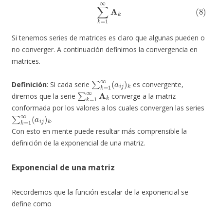
(8)
∑
k
=
1
∞
A
k
Si tenemos series de matrices es claro que algunas pueden o
no converger. A continuación definimos la convergencia en
matrices.
∑
k
=
1
∞
(
a
i
j
)
k
Definición
: Si cada serie
es convergente,
∑
k
=
1
∞
A
k
diremos que la serie
converge a la matriz
conformada por los valores a los cuales convergen las series
∑
k
=
1
∞
(
a
i
j
)
k
.
Con esto en mente puede resultar más comprensible la
definición de la exponencial de una matriz.
Exponencial de una matriz
Recordemos que la función escalar de la exponencial se
define como