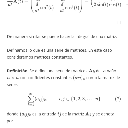
◻
De manera similar se puede hacer la integral de una matriz.
Definamos lo que es una serie de matrices. En este caso
consideremos matrices constantes.
A
k
Definición
: Se define una serie de matrices
de tamaño
n
×
n
(
a
i
j
)
k
con coeficientes constantes
como la matriz de
series
(7)
∑
k
=
1
∞
(
a
i
j
)
k
,
i
,
j
∈
{
1
,
2
,
3
,
⋯
,
n
}
(
a
i
j
)
k
i
j
A
k
donde
es la entrada
de la matriz
y se denota
por