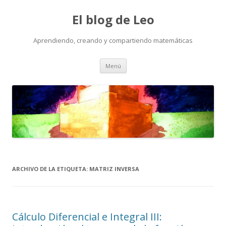
El blog de Leo
Aprendiendo, creando y compartiendo matemáticas
Saltar
Menú
al
contenido
ARCHIVO DE LA ETIQUETA:
MATRIZ INVERSA
Cálculo Diferencial e Integral III: