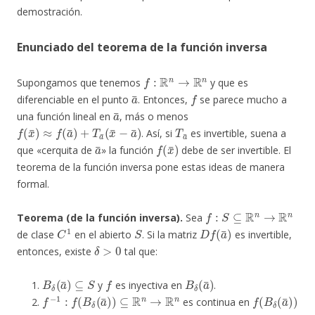
demostración.
Enunciado del teorema de la función inversa
f
:
R
n
→
R
n
Supongamos que tenemos
y que es
a
¯
f
diferenciable en el punto
. Entonces,
se parece mucho a
a
¯
una función lineal en
, más o menos
f
(
x
¯
)
≈
f
(
a
¯
)
+
T
a
¯
(
x
¯
−
a
¯
)
T
a
¯
. Así, si
es invertible, suena a
a
¯
f
(
x
¯
)
que «cerquita de
» la función
debe de ser invertible. El
teorema de la función inversa pone estas ideas de manera
formal.
f
:
S
⊆
R
n
→
R
n
Teorema (de la función inversa).
Sea
C
1
S
D
f
(
a
¯
)
de clase
en el abierto
. Si la matriz
es invertible,
δ
>
0
entonces, existe
tal que:
B
δ
(
a
¯
)
⊆
S
f
B
δ
(
a
¯
)
y
es inyectiva en
.
f
−
1
:
f
(
B
δ
(
a
¯
)
)
⊆
R
n
→
R
n
f
(
B
δ
(
a
¯
)
)
es continua en