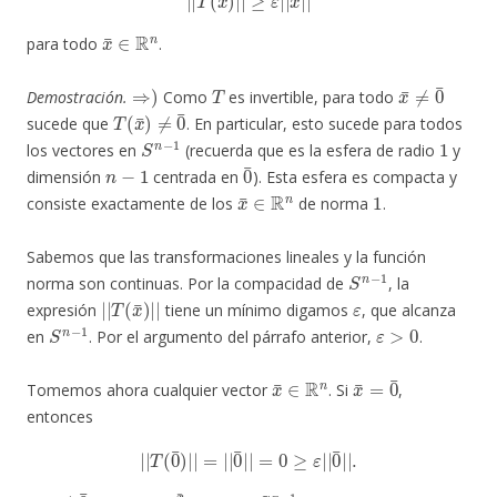
x
¯
∈
R
n
para todo
.
⇒
)
T
x
¯
≠
0
¯
Demostración.
Como
es invertible, para todo
T
(
x
¯
)
≠
0
¯
sucede que
. En particular, esto sucede para todos
S
n
−
1
1
los vectores en
(recuerda que es la esfera de radio
y
n
−
1
0
¯
dimensión
centrada en
). Esta esfera es compacta y
x
¯
∈
R
n
1
consiste exactamente de los
de norma
.
Sabemos que las transformaciones lineales y la función
S
n
−
1
norma son continuas. Por la compacidad de
, la
|
|
T
(
x
¯
)
|
|
ε
expresión
tiene un mínimo digamos
, que alcanza
S
n
−
1
ε
>
0
en
. Por el argumento del párrafo anterior,
.
x
¯
∈
R
n
x
¯
=
0
¯
Tomemos ahora cualquier vector
. Si
,
entonces
|
|
T
(
0
¯
)
|
|
=
|
|
0
¯
|
|
=
0
≥
ε
|
|
0
¯
|
|
.
x
¯
≠
0
¯
x
¯
|
|
x
¯
|
|
S
n
−
1