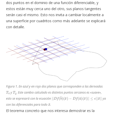
dos puntos en el dominio de una función diferenciable, y
estos están muy cerca uno del otro, sus planos tangentes
serán casi el mismo. Esto nos invita a cambiar localmente a
una superficie por cuadritos como más adelante se explicará
con detalle.
Figura 1. En azul y en rojo dos planos que corresponden a las derivadas
T
a
¯
T
b
¯
y
. Este cambio calculado es distintos puntos cercanos es «suave»,
|
≤
|
ϵ
|
D
|
f
(
x
b
¯
¯
|
)
|
(
x
¯
)
−
D
f
(
a
¯
)
(
x
¯
)
|
|
esto se expresará con la ecuación
ya
x
¯
con las diferenciales para todo
.
El teorema concreto que nos interesa demostrar es la