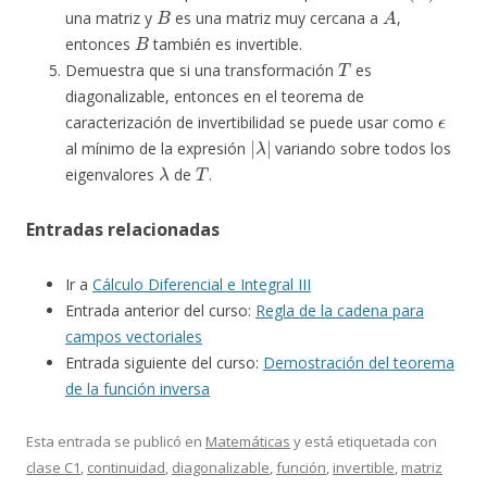
B
A
una matriz y
es una matriz muy cercana a
,
B
entonces
también es invertible.
T
Demuestra que si una transformación
es
diagonalizable, entonces en el teorema de
ϵ
caracterización de invertibilidad se puede usar como
|
λ
|
al mínimo de la expresión
variando sobre todos los
λ
T
eigenvalores
de
.
Entradas relacionada
s
Ir a
Cálculo Diferencial e Integral III
Entrada anterior del curso:
Regla de la cadena para
campos vectoriales
Entrada siguiente del curso:
Demostración del teorema
de la función inversa
Esta entrada se publicó en
Matemáticas
y está etiquetada con
clase C1
,
continuidad
,
diagonalizable
,
función
,
invertible
,
matriz