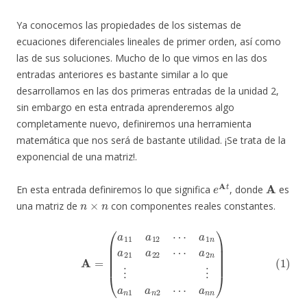
Ya conocemos las propiedades de los sistemas de
ecuaciones diferenciales lineales de primer orden, así como
las de sus soluciones. Mucho de lo que vimos en las dos
entradas anteriores es bastante similar a lo que
desarrollamos en las dos primeras entradas de la unidad 2,
sin embargo en esta entrada aprenderemos algo
completamente nuevo, definiremos una herramienta
matemática que nos será de bastante utilidad. ¡Se trata de la
exponencial de una matriz!.
e
A
t
A
En esta entrada definiremos lo que significa
, donde
es
n
×
n
una matriz de
con componentes reales constantes.
(1)
A
=
(
a
11
a
12
⋯
a
1
n
a
21
a
n
a
n
22
)
⋯
a
2
n
⋮
⋮
a
n
1
a
n
2
⋯