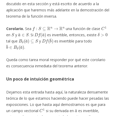
discutido en esta sección y está escrito de acuerdo a la
aplicación que haremos más adelante en la demostración del
teorema de la función inversa.
f
:
S
⊆
R
n
→
R
n
C
1
Corolario.
Sea
una función de clase
S
a
¯
∈
S
D
f
(
a
¯
)
δ
>
0
en
y
. Si
es invertible, entonces, existe
B
δ
(
a
¯
)
⊆
S
D
f
(
b
¯
)
tal que
y
es invertible para todo
b
¯
∈
B
δ
(
a
¯
)
.
Queda como tarea moral responder por qué este corolario
es consecuencia inmediata del teorema anterior.
Un poco de intuición geométrica
Dejamos esta entrada hasta aquí, la naturaleza densamente
teórica de lo que estamos haciendo puede hacer pesadas las
exposiciones. Lo que hasta aquí demostramos es que para
C
1
a
¯
un campo vectorial
si su derivada en
es invertible,
a
¯