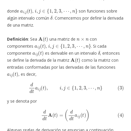
a
i
,
j
(
t
)
i
,
j
∈
{
1
,
2
,
3
,
⋯
,
n
}
donde
,
son funciones sobre
δ
algún intervalo común
. Comencemos por definir la derivada
de una matriz.
A
(
t
)
n
×
n
Definición
: Sea
una matriz de
con
a
i
j
(
t
)
i
,
j
∈
{
1
,
2
,
3
,
⋯
,
n
}
componentes
,
. Si cada
a
i
j
(
t
)
δ
componente
es derivable en un intervalo
, entonces
A
(
t
)
se define la derivada de la matriz
como la matriz con
entradas conformadas por las derivadas de las funciones
a
i
j
(
t
)
, es decir,
(3)
d
d
t
a
i
j
(
t
)
,
i
,
j
∈
{
1
,
2
,
3
,
⋯
,
n
}
y se denota por
(4)
d
d
t
A
(
t
)
=
(
d
d
t
a
i
j
(
t
)
)
Algunas reglas de derivación se enuncian a continuación.