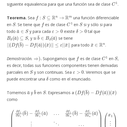
C
1
siguiente equivalencia para que una función sea de clase
.
f
:
S
⊆
R
n
→
R
m
Teorema.
Sea
una función diferenciable
S
f
C
1
S
en
. Se tiene que
es de clase
en
si y sólo si para
a
¯
∈
S
ε
>
0
δ
>
0
todo
y para cada
existe
tal que
B
δ
(
a
¯
)
⊆
S
b
¯
∈
B
δ
(
a
¯
)
, y si
se tiene
|
≤
|
ε
(
|
D
|
f
x
(
¯
b
|
¯
|
)
−
D
f
(
a
¯
)
)
(
x
¯
)
|
|
x
¯
∈
R
n
para todo
.
⇒
)
.
f
C
1
S
Demostración.
Supongamos que
es de clase
en
,
es decir, todas sus funciones componentes tienen derivadas
S
ε
>
0
parciales en
y son continuas. Sea
. Veremos que se
δ
puede encontrar una
como en el enunciado.
a
¯
b
¯
S
(
D
f
(
b
¯
)
−
D
f
(
a
¯
)
)
(
x
¯
)
Tomemos
y
en
. Expresamos a
como
−
∂
f
1
(
∂
∂
∂
x
f
1
f
n
m
∂
(
a
x
∂
¯
1
x
)
(
⋮
n
b
(
¯
b
⋱
)
¯
−
…
)
∂
−
f
∂
∂
1
f
f
∂
m
m
x
∂
∂
1
x
x
(
a
1
n
¯
(
(
b
a
)
…
¯
¯
)
)
∂
−
)
(
f
∂
x
1
f
1
∂
m
⋮
x
n
∂
x
(
x
n
b
1
)
¯
(
a
)
¯
)
…