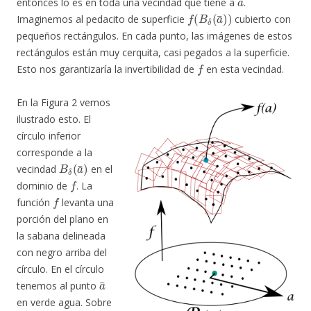
entonces lo es en toda una vecindad que tiene a
.
f
(
B
δ
(
a
¯
)
)
Imaginemos al pedacito de superficie
cubierto con
pequeños rectángulos. En cada punto, las imágenes de estos
rectángulos están muy cerquita, casi pegados a la superficie.
f
Esto nos garantizaría la invertibilidad de
en esta vecindad.
En la Figura 2 vemos
ilustrado esto. El
círculo inferior
corresponde a la
B
δ
(
a
¯
)
vecindad
en el
f
dominio de
. La
f
función
levanta una
porción del plano en
la sabana delineada
con negro arriba del
círculo. En el círculo
a
¯
tenemos al punto
en verde agua. Sobre