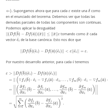
⇐
)
.
ε
δ
Supongamos ahora que para cada
existe una
como
en el enunciado del teorema. Debemos ver que todas las
derivadas parciales de todas las componentes son continuas.
Podemos aplicar la desigualdad
|
≤
|
|
(
|
D
x
f
¯
(
b
|
|
¯
ε
)
−
D
f
(
a
¯
)
)
(
x
¯
)
|
|
x
¯
tomando como
cada
e
^
i
vector
de la base canónica. Esto nos dice que
|
|
D
f
(
b
¯
)
(
e
^
i
)
−
D
f
(
a
¯
)
(
e
^
i
)
|
|
<
ε
|
|
e
^
i
|
|
=
ε
.
i
Por nuestro desarrollo anterior, para cada
tenemos
−
…
∂
,
f
▽
m
f
∂
m
x
ε
(
i
>
b
(
a
|
¯
|
¯
−
)
(
⋅
▽
D
)
∂
e
)
|
f
f
^
f
(
1
1
|
b
i
−
=
(
∂
b
¯
▽
∑
x
)
¯
(
i
j
f
e
(
)
=
m
a
⋅
^
e
1
¯
i
^
(
m
)
)
a
−
,
i
…
−
¯
(
D
∂
)
▽
,
⋅
f
∂
f
e
(
f
j
f
a
^
∂
1
m
¯
i
x
(
)
a
)
i
|
∂
(
(
¯
e
|
b
x
)
^
=
i
⋅
¯
(
e
i
|
b
)
)
^
−
|
|
¯
i
∂
|
(
,
)
∂
f
=
j
f
|
∂
1
|
x
∂
i
x
(
a
i
(
¯
b
)
¯
)
2
)
.