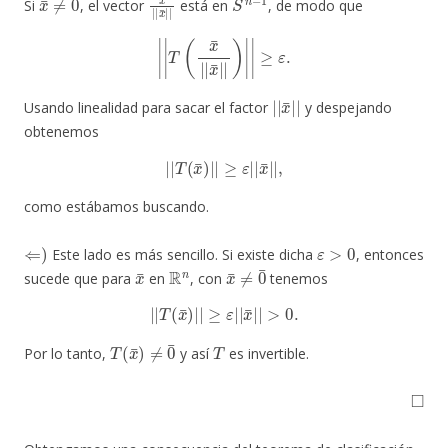
Si
, el vector
está en
, de modo que
|
|
T
(
x
¯
|
|
x
¯
|
|
)
|
|
≥
ε
.
|
|
x
¯
|
|
Usando linealidad para sacar el factor
y despejando
obtenemos
|
|
T
(
x
¯
)
|
|
≥
ε
|
|
x
¯
|
|
,
como estábamos buscando.
⇐
)
ε
>
0
Este lado es más sencillo. Si existe dicha
, entonces
x
¯
R
n
x
¯
≠
0
¯
sucede que para
en
, con
tenemos
|
|
T
(
x
¯
)
|
|
≥
ε
|
|
x
¯
|
|
>
0.
T
(
x
¯
)
≠
0
¯
T
Por lo tanto,
y así
es invertible.
◻