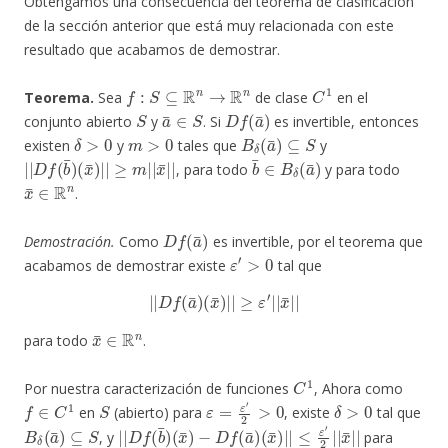
Obtengamos una consecuencia del teorema de clasificación
de la sección anterior que está muy relacionada con este
resultado que acabamos de demostrar.
f
:
S
⊆
R
n
→
R
n
C
1
Teorema.
Sea
de clase
en el
S
a
¯
∈
S
D
f
(
a
¯
)
conjunto abierto
y
. Si
es invertible, entonces
δ
>
0
m
>
0
B
δ
(
a
¯
)
⊆
S
existen
y
tales que
y
|
≥
|
m
D
|
f
|
(
b
x
¯
¯
)
|
(
x
|
¯
)
|
|
b
¯
∈
B
δ
(
a
¯
)
, para todo
y para todo
x
¯
∈
R
n
.
D
f
(
a
¯
)
Demostración.
Como
es invertible, por el teorema que
ε
′
>
0
acabamos de demostrar existe
tal que
|
|
D
f
(
a
¯
)
(
x
¯
)
|
|
≥
ε
′
|
|
x
¯
|
|
x
¯
∈
R
n
para todo
.
C
1
Por nuestra caracterización de funciones
, Ahora como
f
∈
C
1
S
ε
=
ε
′
2
>
0
δ
>
0
en
(abierto) para
, existe
tal que
B
δ
(
a
¯
)
⊆
S
|
≤
|
ε
D
′
2
f
|
(
b
|
x
¯
¯
)
(
|
x
|
¯
)
−
D
f
(
a
¯
)
(
x
¯
)
|
|
, y
para