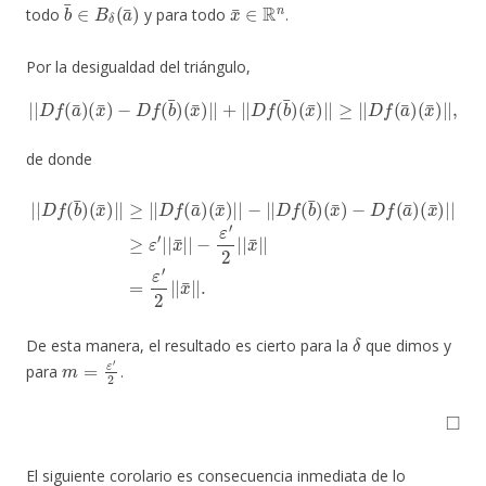
b
¯
∈
B
δ
(
a
¯
)
x
¯
∈
R
n
todo
y para todo
.
Por la desigualdad del triángulo,
|
|
D
f
(
a
¯
)
(
x
¯
)
−
D
f
(
b
¯
)
(
x
¯
(
)
x
|
¯
|
)
+
|
|
|
|
,
D
f
(
b
¯
)
(
x
¯
)
|
|
≥
|
|
D
f
(
a
¯
)
de donde
|
|
D
f
(
b
(
¯
x
)
¯
(
x
)
|
¯
|
)
|
≥
|
ε
≥
′
|
|
|
|
x
D
¯
f
|
(
|
a
−
¯
ε
)
(
′
x
2
¯
|
)
|
|
x
|
¯
−
|
|
|
|
=
D
ε
f
′
2
(
b
|
¯
|
)
x
(
x
¯
¯
|
)
|
−
.
D
f
(
a
¯
)
δ
De esta manera, el resultado es cierto para la
que dimos y
m
=
ε
′
2
para
.
◻
El siguiente corolario es consecuencia inmediata de lo