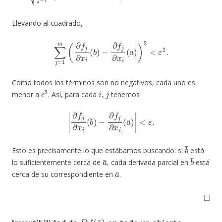
Elevando al cuadrado,
∑
j
=
1
m
(
∂
f
j
∂
x
i
(
b
)
−
∂
f
j
∂
x
i
(
a
)
)
2
<
ε
2
.
Como todos los términos son no negativos, cada uno es
ϵ
2
i
,
j
menor a
. Así, para cada
tenemos
|
∂
f
j
∂
x
i
(
b
¯
)
−
∂
f
j
∂
x
i
(
a
¯
)
|
<
ε
.
b
¯
Esto es precisamente lo que estábamos buscando: si
está
a
¯
b
¯
lo suficientemente cerca de
, cada derivada parcial en
está
a
¯
cerca de su correspondiente en
.
◻
D
f
(
a
¯
)