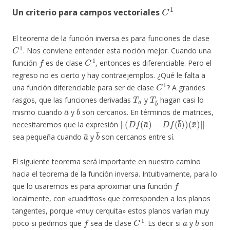
C
1
Un criterio para campos vectoriales
El teorema de la función inversa es para funciones de clase
C
1
. Nos conviene entender esta noción mejor. Cuando una
f
C
1
función
es de clase
, entonces es diferenciable. Pero el
regreso no es cierto y hay contraejemplos. ¿Qué le falta a
C
1
una función diferenciable para ser de clase
? A grandes
T
a
¯
T
b
¯
rasgos, que las funciones derivadas
y
hagan casi lo
a
¯
b
¯
mismo cuando
y
son cercanos. En términos de matrices,
|
(
x
|
¯
(
D
)
|
f
|
(
a
¯
)
−
D
f
(
b
¯
)
)
necesitaremos que la expresión
a
¯
b
¯
sea pequeña cuando
y
son cercanos entre sí.
El siguiente teorema será importante en nuestro camino
hacia el teorema de la función inversa. Intuitivamente, para lo
f
que lo usaremos es para aproximar una función
localmente, con «cuadritos» que corresponden a los planos
tangentes, porque «muy cerquita» estos planos varían muy
f
C
1
a
¯
b
¯
poco si pedimos que
sea de clase
. Es decir si
y
son