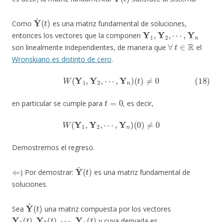
Y
^
(
t
)
Como
es una matriz fundamental de soluciones,
Y
1
,
Y
2
,
⋯
,
Y
n
entonces los vectores que la componen
∀
t
∈
R
son linealmente independientes, de manera que
el
Wronskiano es distinto de cero
.
(18)
W
(
Y
1
,
Y
2
,
⋯
,
Y
n
)
(
t
)
≠
0
t
=
0
en particular se cumple para
, es decir,
W
(
Y
1
,
Y
2
,
⋯
,
Y
n
)
(
0
)
≠
0
Demostremos el regreso.
⇐
Y
^
(
t
)
) Por demostrar:
es una matriz fundamental de
soluciones.
Y
^
(
t
)
Sea
una matriz compuesta por los vectores
Y
1
(
t
)
,
Y
2
(
t
)
,
⋯
,
Y
n
(
t
)
y cuya derivada es