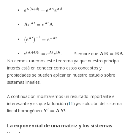
e
A
(
α
+
β
)
=
e
A
α
e
A
β
A
e
A
t
=
e
A
t
A
(
e
A
t
)
−
1
=
e
−
A
t
e
(
A
+
B
)
t
=
e
A
t
e
B
t
.
AB
=
BA
Siempre que
.
No demostraremos este teorema ya que nuestro principal
interés está en conocer como estos conceptos y
propiedades se pueden aplicar en nuestro estudio sobre
sistemas lineales.
A continuación mostraremos un resultado importante e
11
interesante y es que la función (
) ¡es solución del sistema
Y
′
=
AY
lineal homogéneo
!.
La exponencial de una matriz y los sistemas