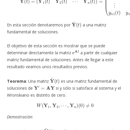
Y
^
(
t
)
En esta sección denotaremos por
a una matriz
fundamental de soluciones.
El objetivo de esta sección es mostrar que se puede
e
A
t
determinar directamente la matriz
a partir de cualquier
matriz fundamental de soluciones. Antes de llegar a este
resultado veamos unos resultados previos.
Y
^
(
t
)
Teorema
: Una matriz
es una matriz fundamental de
Y
′
=
AY
soluciones de
si y sólo si satisface al sistema y el
Wronskiano es distinto de cero.
W
(
Y
1
,
Y
2
,
⋯
,
Y
n
)
(
0
)
≠
0
Demostración
:
⇒
Y
^
(
t
)