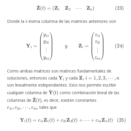
(23)
Z
^
(
t
)
=
(
Z
1
Z
2
⋯
Z
n
)
i
Donde la
-ésima columna de las matrices anteriores son
(24)
Y
i
=
(
y
1
i
y
2
i
⋮
y
n
i
)
y
Z
i
=
(
z
1
i
z
2
i
⋮
z
n
i
)
Como ambas matrices son matrices fundamentales de
Y
i
Z
i
i
=
1
,
2
,
3
,
⋯
,
n
soluciones, entonces cada
y cada
son linealmente independientes. Esto nos permite escribir
Y
^
(
t
)
cualquier columna de
como combinación lineal de las
Z
^
(
t
)
columnas de
, es decir, existen constantes
c
1
i
,
c
2
i
,
⋯
,
c
n
i
, tales que
(25)
Y
i
(
t
)
=
c
1
i
Z
1
(
t
)
+
c
2
i
Z
2
(
t
)
+
⋯
+
c
n
i
Z
n
(
t
)
i