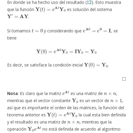
En donde se ha hecho uso del resultado (
). Esto muestra
Y
(
t
)
=
e
A
t
Y
0
que la función
es solución del sistema
Y
′
=
AY
.
t
=
0
e
A
0
=
e
0
=
I
Si tomamos
y considerando que
, se
tiene
Y
(
0
)
=
e
A
0
Y
0
=
IY
0
=
Y
0
Y
(
0
)
=
Y
0
Es decir, se satisface la condición inicial
.
◻
e
A
t
n
×
n
Nota
: Es claro que la matriz
es una matriz de
,
Y
0
n
×
1
mientras que el vector constante
es un vector de
,
así que es importante el orden de las matrices, la función del
Y
(
t
)
=
e
A
t
Y
0
teorema anterior es
la cual esta bien definida
n
×
n
y el resultado es una matriz de
, mientras que la
Y
0
e
A
t
operación
no está definida de acuerdo al algoritmo