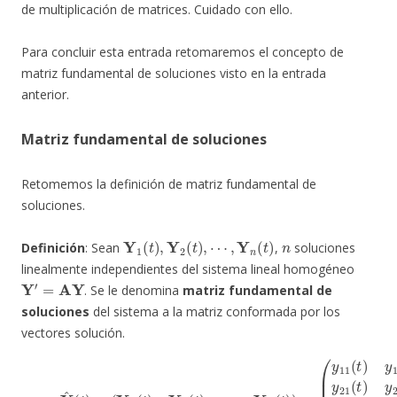
de multiplicación de matrices. Cuidado con ello.
Para concluir esta entrada retomaremos el concepto de
matriz fundamental de soluciones visto en la entrada
anterior.
Matriz fundamental de soluciones
Retomemos la definición de matriz fundamental de
soluciones.
Y
1
(
t
)
,
Y
2
(
t
)
,
⋯
,
Y
n
(
t
)
n
Definición
: Sean
,
soluciones
linealmente independientes del sistema lineal homogéneo
Y
′
=
AY
. Se le denomina
matriz fundamental de
soluciones
del sistema a la matriz conformada por los
vectores solución.
(14)
Y
^
(
t
)
=
(
Y
1
(
t
)
Y
y
2
2
(
t
n
)
⋯
(
t
)
Y
⋮
n
⋮
(
t
)
y
)
=
n
(
1
y
(
11
t
)
y
(
n
t
)
2
y
(
12
t
)
⋯
(
t
)
y
⋯
n
n
y
(
1
t
n
)
)