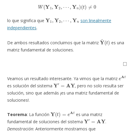
W
(
Y
1
,
Y
2
,
⋯
,
Y
n
)
(
t
)
≠
0
Y
1
,
Y
2
,
⋯
,
Y
n
lo que significa que
son linealmente
independientes
.
Y
^
(
t
)
De ambos resultados concluimos que la matriz
es una
matriz fundamental de soluciones.
◻
e
A
t
Veamos un resultado interesante. Ya vimos que la matriz
Y
′
=
AY
es solución del sistema
, pero no solo resulta ser
solución, sino que además ¡es una matriz fundamental de
soluciones!.
Y
(
t
)
=
e
A
t
Teorema
: La función
es una matriz
Y
′
=
AY
fundamental de soluciones del sistema
.
Demostración
: Anteriormente mostramos que