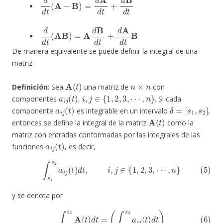
d
d
t
(
A
+
B
)
=
d
A
d
t
+
d
B
d
t
d
d
t
(
AB
)
=
A
d
B
d
t
+
d
A
d
t
B
De manera equivalente se puede definir la integral de una
matriz.
A
(
t
)
n
×
n
Definición
: Sea
una matriz de
con
a
i
j
(
t
)
i
,
j
∈
{
1
,
2
,
3
,
⋯
,
n
}
componentes
,
. Si cada
a
i
j
(
t
)
δ
=
[
s
1
,
s
2
]
componente
es integrable en un intervalo
,
A
(
t
)
entonces se define la integral de la matriz
como la
matriz con entradas conformadas por las integrales de las
a
i
j
(
t
)
funciones
, es decir,
(5)
∫
s
1
s
2
a
i
j
(
t
)
d
t
,
i
,
j
∈
{
1
,
2
,
3
,
⋯
,
n
}
y se denota por
(6)
∫
s
1
s
2
A
(
t
)
d
t
=
(
∫
s
1
s
2
a
i
j
(
t
)
d
t
)