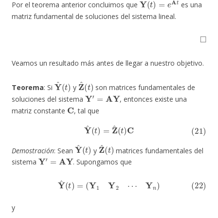
Por el teorema anterior concluimos que
es una
matriz fundamental de soluciones del sistema lineal.
◻
Veamos un resultado más antes de llegar a nuestro objetivo.
Y
^
(
t
)
Z
^
(
t
)
Teorema
: Si
y
son matrices fundamentales de
Y
′
=
AY
soluciones del sistema
, entonces existe una
C
matriz constante
, tal que
(21)
Y
^
(
t
)
=
Z
^
(
t
)
C
Y
^
(
t
)
Z
^
(
t
)
Demostración
: Sean
y
matrices fundamentales del
Y
′
=
AY
sistema
. Supongamos que
(22)
Y
^
(
t
)
=
(
Y
1
Y
2
⋯
Y
n
)
y