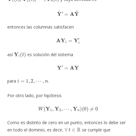
Y
^
′
=
A
Y
^
entonces las columnas satisfacen
AY
i
=
Y
i
′
Y
i
(
t
)
así
es solución del sistema
Y
′
=
AY
i
=
1
,
2
,
⋯
,
n
para
.
Por otro lado, por hipótesis
W
(
Y
1
,
Y
2
,
⋯
,
Y
n
)
(
0
)
≠
0
Como es distinto de cero en un punto, entonces lo debe ser
∀
t
∈
R
en todo el dominio, es decir,
se cumple que