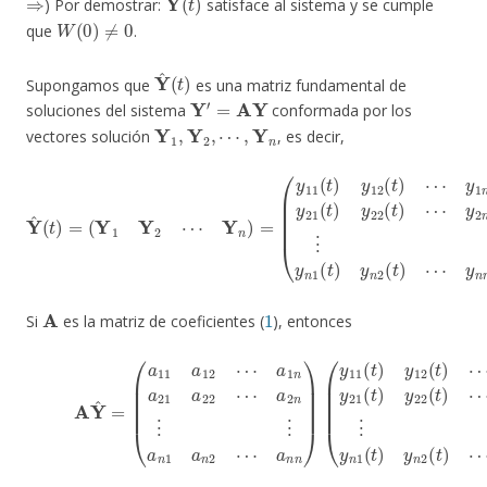
) Por demostrar:
satisface al sistema y se cumple
W
(
0
)
≠
0
que
.
Y
^
(
t
)
Supongamos que
es una matriz fundamental de
Y
′
=
AY
soluciones del sistema
conformada por los
Y
1
,
Y
2
,
⋯
,
Y
n
vectores solución
, es decir,
Y
^
(
t
)
=
(
Y
1
⋯
Y
2
y
⋯
2
n
Y
(
n
t
)
)
⋮
=
(
y
⋮
11
y
n
(
t
1
)
y
(
t
12
)
y
n
(
t
2
)
⋯
(
t
)
y
⋯
1
y
n
n
(
t
n
)
y
(
t
21
)
)
(
t
)
y
22
(
t
)
A
1
Si
es la matriz de coeficientes (
), entonces
(15)
A
Y
^
=
⋯
(
a
y
11
1
n
a
(
t
12
)
y
21
⋯
a
(
t
1
)
y
n
22
a
21
(
t
)
a
⋯
22
y
2
⋯
n
a
(
t
2
)
⋮
n
⋮
⋮
⋮
y
n
a
1
n
(
1
t
)
a
y
n
n
2
2
⋯
(
t
)
a