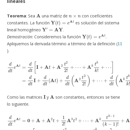
lineales
A
n
×
n
Teorema
: Sea
una matriz de
con coeficientes
Y
(
t
)
=
e
A
t
constantes. La función
es solución del sistema
Y
′
=
AY
lineal homogéneo
.
Y
(
t
)
=
e
A
t
Demostración
: Consideremos la función
.
11
Apliquemos la derivada término a término de la definición (
).
⋯
]
=
d
d
d
t
d
I
+
t
e
d
A
d
t
t
=
(
A
d
t
d
)
+
t
[
d
I
+
d
A
t
(
t
A
+
2
A
t
2
2
t
2
2
!
2
)
+
!
+
⋯
⋯
+
+
d
A
d
k
t
(
t
A
k
k
k
!
t
+
k
k
!
)
+
⋯
I
A
Como las matrices
y
son constantes, entonces se tiene
lo siguiente.
+
A
k
t
k
−
1
d
(
k
d
−
t
1
e
)
A
!
+
+
t
A
=
A
0
k
k
+
+
t
k
1
A
k
t
+
k
!
+
A
k
⋯
2
!
+
t
⋯
]
+
=
1
A
=
2
e
A
!
A
A
[
I
3
t
+
t
A
2
t
+
+
⋯
A
2
t
2
2
!
+
⋯