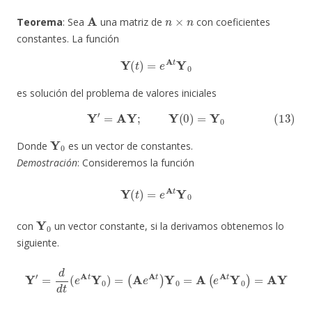
A
n
×
n
Teorema
: Sea
una matriz de
con coeficientes
constantes. La función
Y
(
t
)
=
e
A
t
Y
0
es solución del problema de valores iniciales
(13)
Y
′
=
AY
;
Y
(
0
)
=
Y
0
Y
0
Donde
es un vector de constantes.
Demostración
: Consideremos la función
Y
(
t
)
=
e
A
t
Y
0
Y
0
con
un vector constante, si la derivamos obtenemos lo
siguiente.
Y
′
=
d
d
t
(
e
A
t
Y
0
)
=
(
A
e
A
t
)
Y
0
=
A
(
e
A
t
Y
0
)
=
AY
12