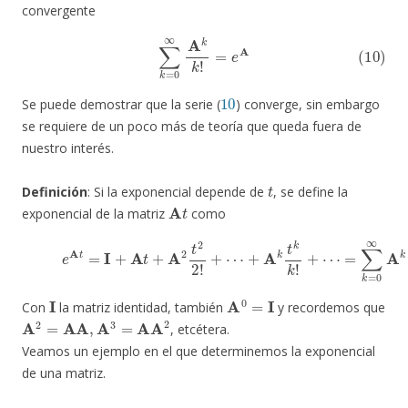
convergente
(10)
∑
k
=
0
∞
A
k
k
!
=
e
A
10
Se puede demostrar que la serie (
) converge, sin embargo
se requiere de un poco más de teoría que queda fuera de
nuestro interés.
t
Definición
: Si la exponencial depende de
, se define la
A
t
exponencial de la matriz
como
(11)
e
A
t
=
I
+
A
t
+
A
2
t
2
2
!
+
⋯
+
A
k
t
k
k
!
+
⋯
=
∑
k
=
0
∞
A
k
t
k
I
A
0
=
I
Con
la matriz identidad, también
y recordemos que
A
2
=
AA
,
A
3
=
AA
2
, etcétera.
Veamos un ejemplo en el que determinemos la exponencial
de una matriz.
e
A