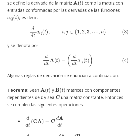
se define la derivada de la matriz
como la matriz con
entradas conformadas por las derivadas de las funciones
a
i
j
(
t
)
, es decir,
(3)
d
d
t
a
i
j
(
t
)
,
i
,
j
∈
{
1
,
2
,
3
,
⋯
,
n
}
y se denota por
(4)
d
d
t
A
(
t
)
=
(
d
d
t
a
i
j
(
t
)
)
Algunas reglas de derivación se enuncian a continuación.
A
(
t
)
B
(
t
)
Teorema
: Sean
y
matrices con componentes
t
C
dependientes de
y sea
una matriz constante. Entonces
se cumplen las siguientes operaciones.
d
d
t
(
CA
)
=
C
d
A
d
t