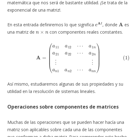
matemática que nos será de bastante utilidad. ¡Se trata de la
exponencial de una matriz!.
e
A
t
A
En esta entrada definiremos lo que significa
, donde
es
n
×
n
una matriz de
con componentes reales constantes.
(1)
A
=
(
a
11
a
12
⋯
a
1
n
a
21
a
n
a
n
22
)
⋯
a
2
n
⋮
⋮
a
n
1
a
n
2
⋯
Así mismo, estudiaremos algunas de sus propiedades y su
utilidad en la resolución de sistemas lineales.
Operaciones sobre componentes de matrices
Muchas de las operaciones que se pueden hacer hacía una
matriz son aplicables sobre cada una de las componentes
que conforman a dicha matriz. Para comprender este hecho