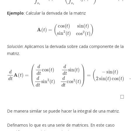
Ejemplo
: Calcular la derivada de la matriz
A
(
t
)
=
(
cos
(
t
)
sin
(
t
)
sin
2
(
t
)
cos
2
(
t
)
)
Solución
: Aplicamos la derivada sobre cada componente de la
matriz.
d
d
t
A
(
(
t
−
)
=
sin
(
d
d
(
t
t
)
cos
cos
(
(
t
t
)
)
2
d
sin
d
t
sin
(
t
)
cos
(
t
)
d
(
d
t
)
t
−
sin
2
cos
2
(
t
(
)
t
d
)
sin
d
t
cos
(
t
)
)
2
(
t
)
)
=
◻
De manera similar se puede hacer la integral de una matriz.
Definamos lo que es una serie de matrices. En este caso