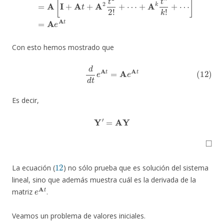
Con esto hemos mostrado que
(12)
d
d
t
e
A
t
=
A
e
A
t
Es decir,
Y
′
=
AY
◻
12
La ecuación (
) no sólo prueba que es solución del sistema
lineal, sino que además muestra cuál es la derivada de la
e
A
t
matriz
.
Veamos un problema de valores iniciales.