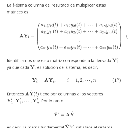
i
La
-ésima columna del resultado de multiplicar estas
matrices es
+
a
2
n
y
n
+
(16)
i
a
(
t
1
)
⋮
n
A
y
Y
a
n
i
n
i
=
(
1
t
(
a
)
y
a
11
1
21
i
(
y
t
y
)
1
+
1
i
a
(
i
t
(
n
t
)
+
)
2
+
a
y
a
12
2
22
i
(
y
t
y
)
2
+
2
i
⋯
(
i
t
(
t
)
+
+
)
+
a
⋯
⋯
n
n
y
n
i
(
t
)
)
Y
i
′
Identificamos que esta matriz corresponde a la derivada
Y
i
ya que cada
es solución del sistema, es decir,
(17)
Y
i
′
=
AY
i
,
i
=
1
,
2
,
⋯
,
n
A
Y
^
(
t
)
Entonces
tiene por columnas a los vectores
Y
1
′
,
Y
2
′
,
⋯
,
Y
n
′
. Por lo tanto
Y
^
′
=
A
Y
^
Y
^
(
t
)
es decir, la matriz fundamental
satisface al sistema.