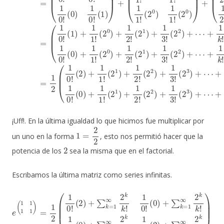
¡Uff!. En la última igualdad lo que hicimos fue multiplicar por
1
=
2
2
un uno en la forma
, esto nos permitió hacer que la
2
potencia de los
sea la misma que en el factorial.
Escribamos la última matriz como series infinitas.
e
(
1
1
1
1
)
=
(
1
0
2
)
+
(
1
∑
0
k
!
(
=
2
1
)
+
∞
∑
2
k
k
=
k
1
!
1
∞
0
2
!
(
k
2
k
)
+
!
1
∑
0
k
!
(
=
0
1
)
+
∞
∑
2
k
k
=
k
1
!
)
∞
2
k
k
!
1
0
!