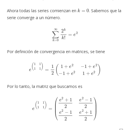
k
=
0
Ahora todas las series comienzan en
. Sabemos que la
serie converge a un número.
∑
k
=
0
∞
2
k
k
!
=
e
2
Por definición de convergencia en matrices, se tiene
e
(
1
1
1
1
)
=
1
2
(
1
+
e
2
−
1
+
e
2
−
1
+
e
2
1
+
e
2
)
Por lo tanto, la matriz que buscamos es
e
(
1
1
1
1
)
=
(
e
2
+
1
2
e
2
−
1
2
e
2
−
1
2
e
2
+
1
2
)
◻