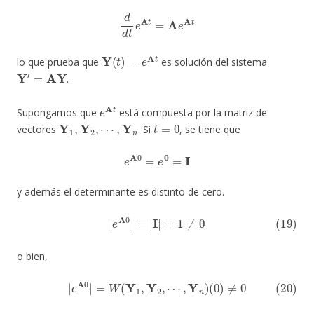
d
d
t
e
A
t
=
A
e
A
t
Y
(
t
)
=
e
A
t
lo que prueba que
es solución del sistema
Y
′
=
AY
.
e
A
t
Supongamos que
está compuesta por la matriz de
Y
1
,
Y
2
,
⋯
,
Y
n
t
=
0
vectores
. Si
, se tiene que
e
A
0
=
e
0
=
I
y además el determinante es distinto de cero.
(19)
|
e
A
0
|
=
|
I
|
=
1
≠
0
o bien,
(20)
|
e
A
0
|
=
W
(
Y
1
,
Y
2
,
⋯
,
Y
n
)
(
0
)
≠
0
Y
(
t
)
=
e
A
t