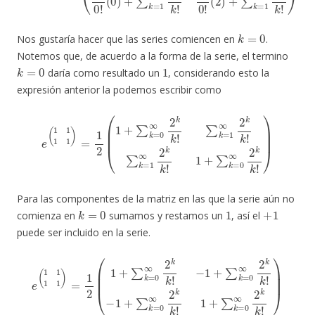
k
=
0
Nos gustaría hacer que las series comiencen en
.
Notemos que, de acuerdo a la forma de la serie, el termino
k
=
0
1
daría como resultado un
, considerando esto la
expresión anterior la podemos escribir como
e
(
1
1
1
1
∑
)
k
=
=
1
1
2
∞
(
1
2
+
k
∑
k
!
k
1
=
+
0
∑
∞
k
2
=
k
0
k
∞
!
∑
2
k
k
=
k
1
!
)
∞
2
k
k
!
Para las componentes de la matriz en las que la serie aún no
k
=
0
1
+
1
comienza en
sumamos y restamos un
, así el
puede ser incluido en la serie.
e
(
1
1
1
1
−
)
1
=
+
1
∑
2
k
(
1
=
+
0
∑
∞
k
2
=
k
0
k
∞
!
1
2
+
k
∑
k
k
!
−
=
1
0
+
∞
∑
2
k
k
=
k
0
!
)
∞
2
k
k
!