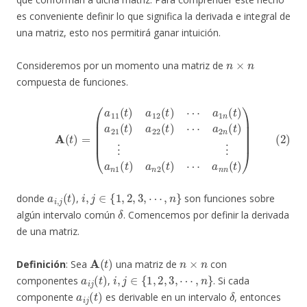
es conveniente definir lo que significa la derivada e integral de
una matriz, esto nos permitirá ganar intuición.
n
×
n
Consideremos por un momento una matriz de
compuesta de funciones.
(2)
A
(
t
)
a
=
2
(
a
n
11
(
t
)
⋮
(
t
)
⋮
a
12
a
n
(
t
1
)
(
⋯
t
)
a
a
n
1
2
n
(
(
t
t
)
)
⋯
a
21
a
n
(
t
n
)
(
a
t
22
)
)
(
t
)
⋯
a
i
,
j
(
t
)
i
,
j
∈
{
1
,
2
,
3
,
⋯
,
n
}
donde
,
son funciones sobre
δ
algún intervalo común
. Comencemos por definir la derivada
de una matriz.
A
(
t
)
n
×
n
Definición
: Sea
una matriz de
con
a
i
j
(
t
)
i
,
j
∈
{
1
,
2
,
3
,
⋯
,
n
}
componentes
,
. Si cada
a
i
j
(
t
)
δ
componente
es derivable en un intervalo
, entonces
A
(
t
)