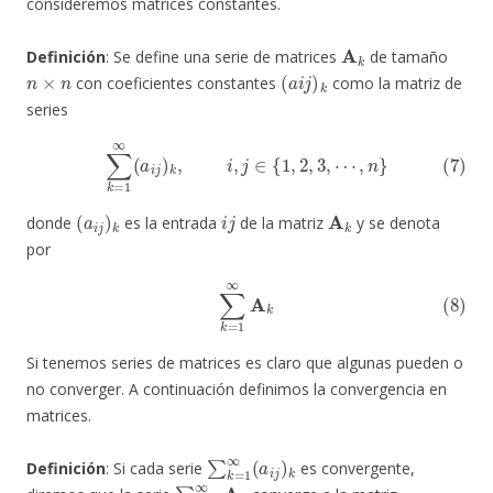
consideremos matrices constantes.
A
k
Definición
: Se define una serie de matrices
de tamaño
n
×
n
(
a
i
j
)
k
con coeficientes constantes
como la matriz de
series
(7)
∑
k
=
1
∞
(
a
i
j
)
k
,
i
,
j
∈
{
1
,
2
,
3
,
⋯
,
n
}
(
a
i
j
)
k
i
j
A
k
donde
es la entrada
de la matriz
y se denota
por
(8)
∑
k
=
1
∞
A
k
Si tenemos series de matrices es claro que algunas pueden o
no converger. A continuación definimos la convergencia en
matrices.
∑
k
=
1
∞
(
a
i
j
)
k
Definición
: Si cada serie
es convergente,
∑
k
=
1
∞
A
k