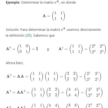
Ejemplo
: Determinar la matriz
, en donde
A
=
(
1
1
1
1
)
e
A
Solución
: Para determinar la matriz
usemos directamente
10
la definición (
). Sabemos que
A
0
=
(
1
0
0
1
)
=
I
y
A
1
=
(
1
1
1
1
)
=
(
2
0
2
0
2
0
2
0
)
Ahora bien,
A
2
=
AA
=
(
1
1
1
1
)
(
1
1
1
1
)
=
(
2
2
2
2
)
=
(
2
1
2
1
2
1
2
1
)
A
3
=
AA
2
=
(
1
1
1
1
)
(
2
2
2
2
)
=
(
4
4
4
4
)
=
(
2
2
2
2
2
2
2
2
)
A
4
=
AA
3
=
(
1
1
1
1
)
(
4
4
4
4
)
=
(
8
8
8
8
)
=
(
2
3
2
3
2
3
2
3
)