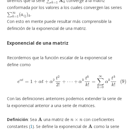
diremos que la serie
converge a la matriz
conformada por los valores a los cuales convergen las series
∑
k
=
1
∞
(
a
i
j
)
k
.
Con esto en mente puede resultar más comprensible la
definición de la exponencial de una matriz.
Exponencial de una matriz
Recordemos que la función escalar de la exponencial se
define como
(9)
e
α
t
=
1
+
α
t
+
α
2
t
2
2
!
+
⋯
+
α
k
t
k
k
!
=
∑
k
=
0
∞
α
k
t
k
k
!
Con las definiciones anteriores podemos extender la serie de
la exponencial anterior a una serie de matrices.
A
n
×
n
Definición
: Sea
una matriz de
con coeficientes
1
A
constantes (
). Se define la exponencial de
como la serie