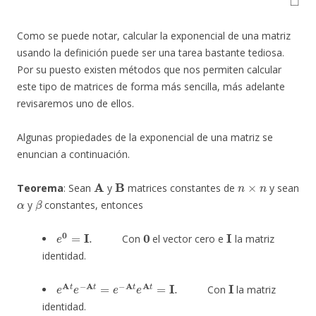
Como se puede notar, calcular la exponencial de una matriz
usando la definición puede ser una tarea bastante tediosa.
Por su puesto existen métodos que nos permiten calcular
este tipo de matrices de forma más sencilla, más adelante
revisaremos uno de ellos.
Algunas propiedades de la exponencial de una matriz se
enuncian a continuación.
A
B
n
×
n
Teorema
: Sean
y
matrices constantes de
y sean
α
β
y
constantes, entonces
e
0
=
I
.
0
I
Con
el vector cero e
la matriz
identidad.
e
A
t
e
−
A
t
=
e
−
A
t
e
A
t
=
I
.
I
Con
la matriz
identidad.